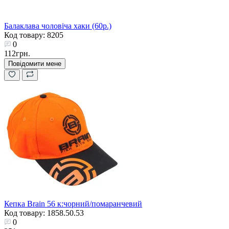
Балаклава чоловіча хаки (60р.)
Код товару: 8205
0
112грн.
Повідомити мене
Кепка Brain 56 к:чорний/помаранчевий
Код товару: 1858.50.53
0