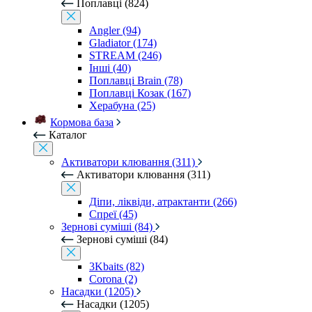
Поплавці (824)
Angler (94)
Gladiator (174)
STREAM (246)
Інші (40)
Поплавці Brain (78)
Поплавці Козак (167)
Херабуна (25)
Кормова база
Каталог
Активатори клювання (311)
Активатори клювання (311)
Діпи, ліквіди, атрактанти (266)
Спреї (45)
Зернові суміші (84)
Зернові суміші (84)
3Kbaits (82)
Corona (2)
Насадки (1205)
Насадки (1205)