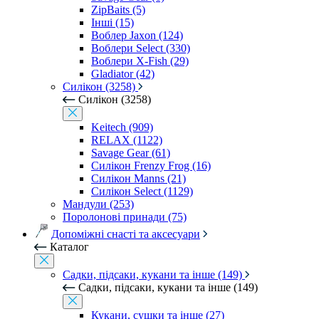
ZipBaits (5)
Інші (15)
Воблер Jaxon (124)
Воблери Select (330)
Воблери X-Fish (29)
Gladiator (42)
Силікон (3258)
Силікон (3258)
Keitech (909)
RELAX (1122)
Savage Gear (61)
Силікон Frenzy Frog (16)
Силікон Manns (21)
Силікон Select (1129)
Мандули (253)
Поролонові принади (75)
Допоміжні снасті та аксесуари
Каталог
Садки, підсаки, кукани та інше (149)
Садки, підсаки, кукани та інше (149)
Кукани, сушки та інше (27)