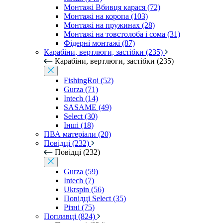
Монтажі Вбивця карася (72)
Монтажі на коропа (103)
Монтажі на пружинах (28)
Монтажі на товстолоба і сома (31)
Фідерні монтажі (87)
Карабіни, вертлюги, застібки (235)
Карабіни, вертлюги, застібки (235)
FishingRoi (52)
Gurza (71)
Intech (14)
SASAME (49)
Select (30)
Інші (18)
ПВА матеріали (20)
Повідці (232)
Повідці (232)
Gurza (59)
Intech (7)
Ukrspin (56)
Повідці Select (35)
Різні (75)
Поплавці (824)