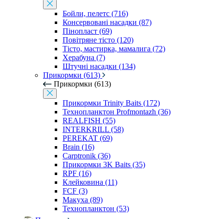
Бойли, пелетс (716)
Консервовані насадки (87)
Пінопласт (69)
Повітряне тісто (120)
Тісто, мастирка, мамалига (72)
Херабуна (7)
Штучні насадки (134)
Прикормки (613)
Прикормки (613)
Прикормки Trinity Baits (172)
Технопланктон Profmontazh (36)
REALFISH (55)
INTERKRILL (58)
PEREKAT (69)
Brain (16)
Carptronik (36)
Прикормки 3K Baits (35)
RPF (16)
Клейковина (11)
FCF (3)
Макуха (89)
Технопланктон (53)