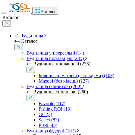
Каталог
Каталог
Вудилища
Каталог
Вудилища універсальні (14)
Вудилища поплавцеві (235)
Вудилища поплавцеві (235)
Болонські, матчеві (з кільцями) (108)
Махові (без кілець) (127)
Вудилища спінінгові (260)
Вудилища спінінгові (260)
Favorite (117)
Fishing ROI (13)
GC (2)
Select (83)
Різні (43)
Вудилища фідерні (107)