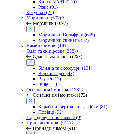
Кивки VAST (155)
Різне (91)
Котушки (21)
Мормишки (697)
Мормишки (697)
Мормишки Вольфрам (645)
Мормишки свинець (52)
Намети зимові (19)
Одяг та екіпіровка (258)
Одяг та екіпіровка (258)
Білизна та аксесуари (191)
Верхній одяг (43)
Взуття (13)
Інше (11)
Оснащення і монтаж (173)
Оснащення і монтаж (173)
Карабіни, вертлюги, застібки (81)
Повідці (92)
Підгодовування зимове (9)
Принади зимові (911)
Принади зимові (911)