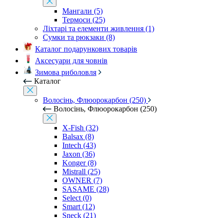
Мангали (5)
Термоси (25)
Ліхтарі та елементи живлення (1)
Сумки та рюкзаки (8)
Каталог подарункових товарів
Аксесуари для човнів
Зимова риболовля
Каталог
Волосінь, Флюорокарбон (250)
Волосінь, Флюорокарбон (250)
X-Fish (32)
Balsax (8)
Intech (43)
Jaxon (36)
Konger (8)
Mistrall (25)
OWNER (7)
SASAME (28)
Select (0)
Smart (12)
Sneck (21)