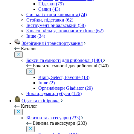
Підсаки (79)
Садки (43)
Сигналізатори клювання (74)
Стойки, підставки (62)
Інструмент рибальський (58)
Запасні кільця, тюльпани та інше (62)
Інше (34)
Зберігання і транспортування
Каталог
Бокси та ємності для риболовлі (140)
Бокси та ємності для риболовлі (140)
Brain, Select, Favorite (13)
Інше (2)
Органайзери Gladiator (29)
Чохли, сумки, тубуси (126)
Одяг та екіпіровка
Каталог
Білизна та аксесуари (233)
Білизна та аксесуари (233)