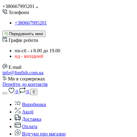
+380667995201
Телефони
+380667995201
Передзвоніть мені
Графік роботи
пн-сб - з 8.00 до 19.00
нд - вихідний
E-mail
info@funfish.com.ua
Ми в соцмережах
Перейти до контактів
0
0
0
Виробники
Акції
Доставка
Оплата
Відгуки про магазин