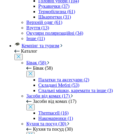
Головні убори (104)
Рукавички (37)
Термобілизна (61)
Шкарпетки (31)
Верхній одяг (61)
Взуття (13)
Окуляри поляризаційні (34)
Інше (11)
Кемпінг та туризм
Каталог
Бівак (58)
Бівак (58)
Палатки та аксесуари (2)
Складані Меблі (53)
Спальні мішки, каремати та інше (3)
Засоби від комах (17)
Засоби від комах (17)
Thermacell (16)
Накомарники (1)
Кухня та посуд (30)
Кухня та посуд (30)