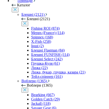
Принади
Каталог
Блешні (2121)
Блешні (2121)
Fishing ROI (874)
Mepps (France) (114)
Spinnex (168)
X-Fish (258)
Інші (2)
Блешні Flagman (84)
Блешні FUNFISH (114)
Блешні Select (242)
Грушка-Куля (61)
Лижа (22)
Лижа, букар, грушка, казара (21)
Тейл-спіннер (161)
Воблери (1365)
Воблери (1365)
Bearking (667)
Golden Catch (29)
Jackall (118)
Savage Gear (6)