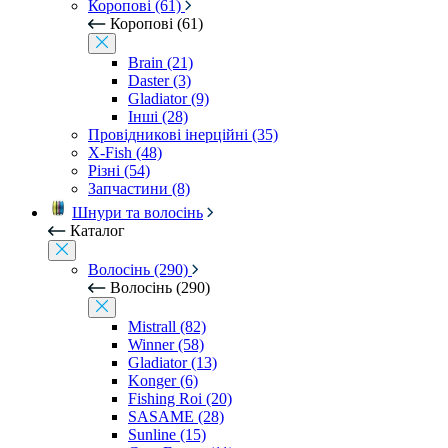
Коропові (61)
Коропові (61)
Brain (21)
Daster (3)
Gladiator (9)
Інші (28)
Провідникові інерційні (35)
X-Fish (48)
Різні (54)
Запчастини (8)
Шнури та волосінь
Каталог
Волосінь (290)
Волосінь (290)
Mistrall (82)
Winner (58)
Gladiator (13)
Konger (6)
Fishing Roi (20)
SASAME (28)
Sunline (15)