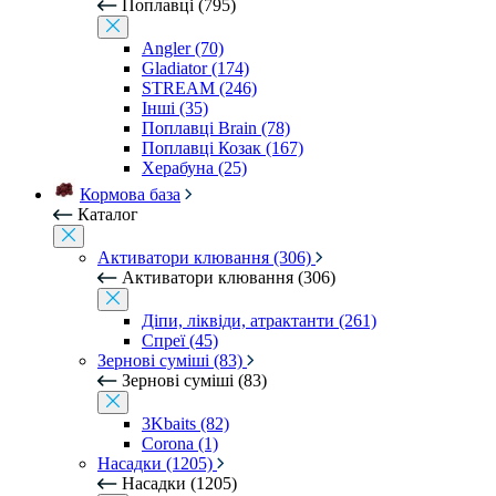
Поплавці (795)
Angler (70)
Gladiator (174)
STREAM (246)
Інші (35)
Поплавці Brain (78)
Поплавці Козак (167)
Херабуна (25)
Кормова база
Каталог
Активатори клювання (306)
Активатори клювання (306)
Діпи, ліквіди, атрактанти (261)
Спреї (45)
Зернові суміші (83)
Зернові суміші (83)
3Kbaits (82)
Corona (1)
Насадки (1205)
Насадки (1205)