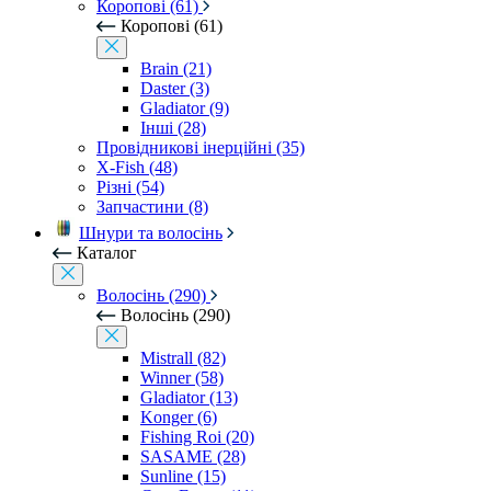
Коропові (61)
Коропові (61)
Brain (21)
Daster (3)
Gladiator (9)
Інші (28)
Провідникові інерційні (35)
X-Fish (48)
Різні (54)
Запчастини (8)
Шнури та волосінь
Каталог
Волосінь (290)
Волосінь (290)
Mistrall (82)
Winner (58)
Gladiator (13)
Konger (6)
Fishing Roi (20)
SASAME (28)
Sunline (15)