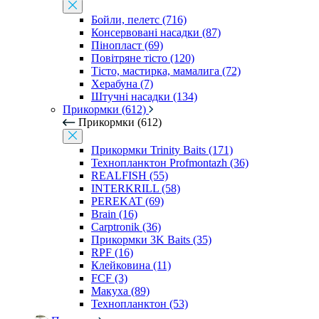
Бойли, пелетс (716)
Консервовані насадки (87)
Пінопласт (69)
Повітряне тісто (120)
Тісто, мастирка, мамалига (72)
Херабуна (7)
Штучні насадки (134)
Прикормки (612)
Прикормки (612)
Прикормки Trinity Baits (171)
Технопланктон Profmontazh (36)
REALFISH (55)
INTERKRILL (58)
PEREKAT (69)
Brain (16)
Carptronik (36)
Прикормки 3K Baits (35)
RPF (16)
Клейковина (11)
FCF (3)
Макуха (89)
Технопланктон (53)