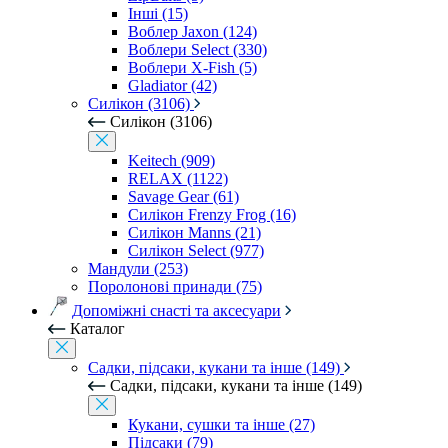
Інші (15)
Воблер Jaxon (124)
Воблери Select (330)
Воблери X-Fish (5)
Gladiator (42)
Силікон (3106)
Силікон (3106)
Keitech (909)
RELAX (1122)
Savage Gear (61)
Силікон Frenzy Frog (16)
Силікон Manns (21)
Силікон Select (977)
Мандули (253)
Поролонові принади (75)
Допоміжні снасті та аксесуари
Каталог
Садки, підсаки, кукани та інше (149)
Садки, підсаки, кукани та інше (149)
Кукани, сушки та інше (27)
Підсаки (79)