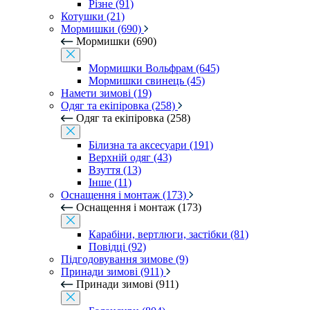
Різне (91)
Котушки (21)
Мормишки (690)
Мормишки (690)
Мормишки Вольфрам (645)
Мормишки свинець (45)
Намети зимові (19)
Одяг та екіпіровка (258)
Одяг та екіпіровка (258)
Білизна та аксесуари (191)
Верхній одяг (43)
Взуття (13)
Інше (11)
Оснащення і монтаж (173)
Оснащення і монтаж (173)
Карабіни, вертлюги, застібки (81)
Повідці (92)
Підгодовування зимове (9)
Принади зимові (911)
Принади зимові (911)