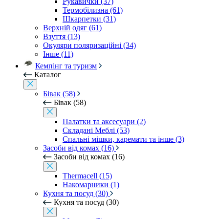
Рукавички (37)
Термобілизна (61)
Шкарпетки (31)
Верхній одяг (61)
Взуття (13)
Окуляри поляризаційні (34)
Інше (11)
Кемпінг та туризм
Каталог
Бівак (58)
Бівак (58)
Палатки та аксесуари (2)
Складані Меблі (53)
Спальні мішки, каремати та інше (3)
Засоби від комах (16)
Засоби від комах (16)
Thermacell (15)
Накомарники (1)
Кухня та посуд (30)
Кухня та посуд (30)