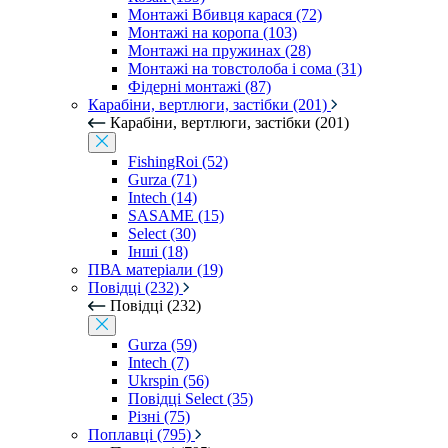
Монтажі Вбивця карася (72)
Монтажі на коропа (103)
Монтажі на пружинах (28)
Монтажі на товстолоба і сома (31)
Фідерні монтажі (87)
Карабіни, вертлюги, застібки (201)
Карабіни, вертлюги, застібки (201)
FishingRoi (52)
Gurza (71)
Intech (14)
SASAME (15)
Select (30)
Інші (18)
ПВА матеріали (19)
Повідці (232)
Повідці (232)
Gurza (59)
Intech (7)
Ukrspin (56)
Повідці Select (35)
Різні (75)
Поплавці (795)