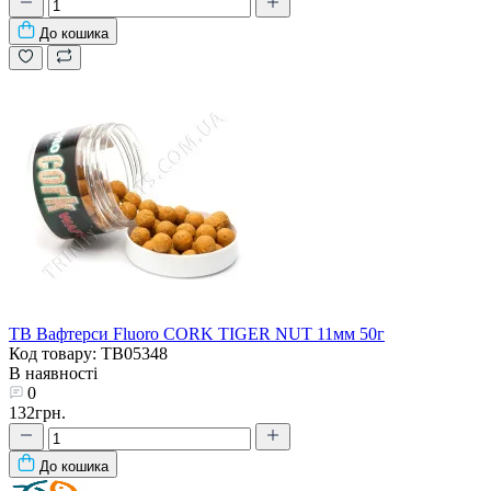
До кошика
TB Вафтерси Fluoro CORK TIGER NUT 11мм 50г
Код товару: TB05348
В наявності
0
132грн.
До кошика