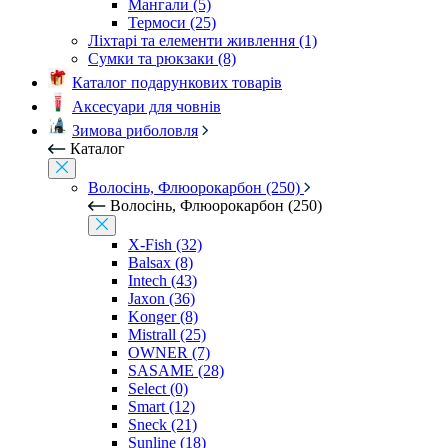
Мангали (5)
Термоси (25)
Ліхтарі та елементи живлення (1)
Сумки та рюкзаки (8)
Каталог подарункових товарів
Аксесуари для човнів
Зимова риболовля
Каталог
Волосінь, Флюорокарбон (250)
Волосінь, Флюорокарбон (250)
X-Fish (32)
Balsax (8)
Intech (43)
Jaxon (36)
Konger (8)
Mistrall (25)
OWNER (7)
SASAME (28)
Select (0)
Smart (12)
Sneck (21)
Sunline (18)