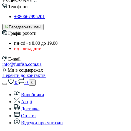
+380667995201
Телефони
+380667995201
Передзвоніть мені
Графік роботи
пн-сб - з 8.00 до 19.00
нд - вихідний
E-mail
info@funfish.com.ua
Ми в соцмережах
Перейти до контактів
0
0
0
Виробники
Акції
Доставка
Оплата
Відгуки про магазин