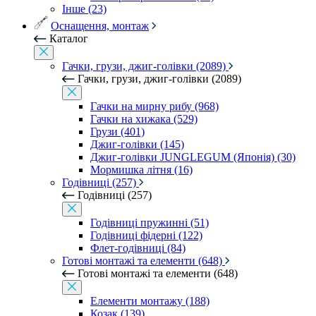
Інше (23)
Оснащення, монтаж
Каталог
Гачки, грузи, джиг-голівки (2089)
Гачки, грузи, джиг-голівки (2089)
Гачки на мирну рибу (968)
Гачки на хижака (529)
Грузи (401)
Джиг-голівки (145)
Джиг-голівки JUNGLEGUM (Японія) (30)
Мормишка літня (16)
Годівниці (257)
Годівниці (257)
Годівниці пружинні (51)
Годівниці фідерні (122)
Флет-годівниці (84)
Готові монтажі та елементи (648)
Готові монтажі та елементи (648)
Елементи монтажу (188)
Козак (139)