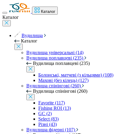
Каталог
Каталог
Вудилища
Каталог
Вудилища універсальні (14)
Вудилища поплавцеві (235)
Вудилища поплавцеві (235)
Болонські, матчеві (з кільцями) (108)
Махові (без кілець) (127)
Вудилища спінінгові (260)
Вудилища спінінгові (260)
Favorite (117)
Fishing ROI (13)
GC (2)
Select (83)
Різні (43)
Вудилища фідерні (107)