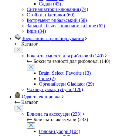
Садки (43)
Сигналізатори клювання (74)
Стойки, підставки (60)
Інструмент рибальський (58)
Запасні кільця, тюльпани та інше (62)
Інше (34)
Зберігання і транспортування
Каталог
Бокси та ємності для риболовлі (140)
Бокси та ємності для риболовлі (140)
Brain, Select, Favorite (13)
Інше (2)
Органайзери Gladiator (29)
Чохли, сумки, тубуси (126)
Одяг та екіпіровка
Каталог
Білизна та аксесуари (233)
Білизна та аксесуари (233)
Головні убори (104)