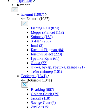
Принади
Каталог
Блешні (1987)
Блешні (1987)
Fishing ROI (874)
Mepps (France) (113)
Spinnex (168)
X-Fish (258)
Інші (2)
Блешні Flagman (84)
Блешні Select (223)
Грушка-Куля (61)
Лижа (22)
Лижа, букар, грушка, казара (21)
Тейл-спіннер (161)
Воблери (1341)
Воблери (1341)
Bearking (667)
Golden Catch (29)
Jackall (118)
Savage Gear (6)
ZipBaits (5)