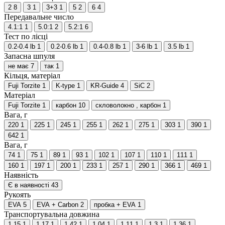
2
8
3
1
3+3
1
5
2
6
4
Передавальне число
4.1:1
1
5.0:1
2
5.2:1
6
Тест по лісці
0.2-0.4 lb
1
0.2-0.6 lb
1
0.4-0.8 lb
1
3-6 lb
1
3.5 lb
1
Запасна шпуля
не має
7
так
1
Кільця, матеріал
Fuji Torzite
1
K-type
1
KR-Guide
4
SiC
2
Матеріал
Fuji Torzite
1
карбон
10
скловолокно , карбон
1
Вага, г
220
1
225
1
245
1
255
1
262
1
275
1
303
1
390
1
642
1
Вага, г
74
1
75
1
89
1
93
1
102
1
107
1
110
1
111
1
160
1
197
1
200
1
233
1
257
1
290
1
366
1
469
1
Наявність
Є в наявності
43
Рукоять
EVA
5
EVA + Carbon
2
пробка + EVA
1
Транспортувальна довжина
1,15
1
1,17
1
1,42
1
1.04
1
1.11
1
1.3
1
1.36
1