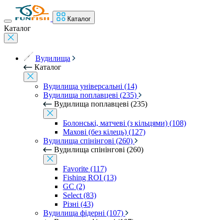
Каталог
Каталог
Вудилища
Каталог
Вудилища універсальні (14)
Вудилища поплавцеві (235)
Вудилища поплавцеві (235)
Болонські, матчеві (з кільцями) (108)
Махові (без кілець) (127)
Вудилища спінінгові (260)
Вудилища спінінгові (260)
Favorite (117)
Fishing ROI (13)
GC (2)
Select (83)
Різні (43)
Вудилища фідерні (107)