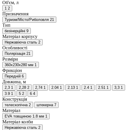
Об'єм, л
1
2
Призначення
Туризм/Місто/Риболовля
21
Тип
безінерційні
9
Матеріал корпусу
Нержавіюча сталь
2
Особливості
Полярізація
21
Розміри
360x230x280 мм
1
Фрикціон
Передній
6
Довжина, м
2,3
1
2,28
2
2,74
1
2.04
1
2.13
1
2.4
1
2.51
1
3,3
1
3.9
1
5
2
6
4
Конструкція
телескопічна
2
штекерна
7
Матеріал
EVA товщиною 1.8 мм
1
Матеріал колби
Нержавіюча сталь
2