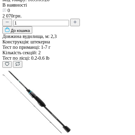
В наявності
0
2 070грн.
До кошика
Довжина вудилища, м:
2,3
Конструкція:
штекерна
Тест по приманці:
1-7 г
Кількість секцій:
2
Тест по лісці:
0.2-0.6 lb