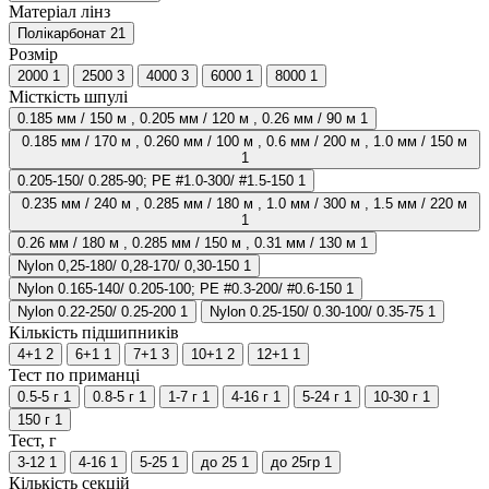
Матеріал лінз
Полікарбонат
21
Розмір
2000
1
2500
3
4000
3
6000
1
8000
1
Місткість шпулі
0.185 мм / 150 м , 0.205 мм / 120 м , 0.26 мм / 90 м
1
0.185 мм / 170 м , 0.260 мм / 100 м , 0.6 мм / 200 м , 1.0 мм / 150 м
1
0.205-150/ 0.285-90; PE #1.0-300/ #1.5-150
1
0.235 мм / 240 м , 0.285 мм / 180 м , 1.0 мм / 300 м , 1.5 мм / 220 м
1
0.26 мм / 180 м , 0.285 мм / 150 м , 0.31 мм / 130 м
1
Nylon 0,25-180/ 0,28-170/ 0,30-150
1
Nylon 0.165-140/ 0.205-100; PE #0.3-200/ #0.6-150
1
Nylon 0.22-250/ 0.25-200
1
Nylon 0.25-150/ 0.30-100/ 0.35-75
1
Кількість підшипників
4+1
2
6+1
1
7+1
3
10+1
2
12+1
1
Тест по приманці
0.5-5 г
1
0.8-5 г
1
1-7 г
1
4-16 г
1
5-24 г
1
10-30 г
1
150 г
1
Тест, г
3-12
1
4-16
1
5-25
1
до 25
1
до 25гр
1
Кількість секцій