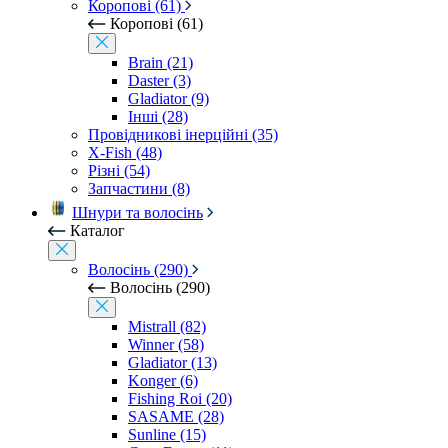
Коропові (61)
Коропові (61)
Brain (21)
Daster (3)
Gladiator (9)
Інші (28)
Провідникові інерційні (35)
X-Fish (48)
Різні (54)
Запчастини (8)
Шнури та волосінь
Каталог
Волосінь (290)
Волосінь (290)
Mistrall (82)
Winner (58)
Gladiator (13)
Konger (6)
Fishing Roi (20)
SASAME (28)
Sunline (15)