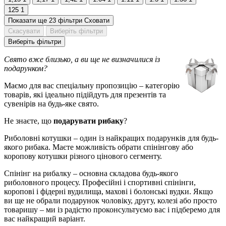
125
1
Показати ще 23 фільтри
Сховати
Скасувати
Виберіть фільтри
Виберіть фільтри
Свято вже близько, а ви ще не визначилися із
подарунком?
Маємо для вас спеціальну пропозицію – категорію
товарів, які ідеально підійдуть для презентів та
сувенірів на будь-яке свято.
Не знаєте, що
подарувати рибаку
?
Риболовні котушки – один із найкращих подарунків для будь-
якого рибака. Маєте можливість обрати спінінгову або
коропову котушки різного цінового сегменту.
Спінінг на рибалку – основна складова будь-якого
риболовного процесу. Професійні і спортивні спінінги,
коропові і фідерні вудилища, махові і болонські вудки. Якщо
ви ще не обрали подарунок чоловіку, другу, колезі або просто
товаришу – ми із радістю проконсультуємо вас і підберемо для
вас найкращий варіант.