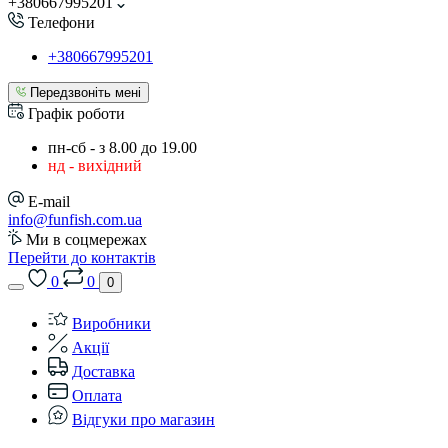
+380667995201
Телефони
+380667995201
Передзвоніть мені
Графік роботи
пн-сб - з 8.00 до 19.00
нд - вихідний
E-mail
info@funfish.com.ua
Ми в соцмережах
Перейти до контактів
0
0
0
Виробники
Акції
Доставка
Оплата
Відгуки про магазин