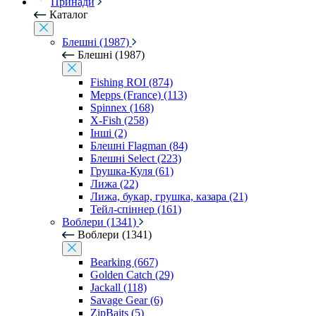
Принади
Каталог
Блешні (1987)
Блешні (1987)
Fishing ROI (874)
Mepps (France) (113)
Spinnex (168)
X-Fish (258)
Інші (2)
Блешні Flagman (84)
Блешні Select (223)
Грушка-Куля (61)
Лижа (22)
Лижа, букар, грушка, казара (21)
Тейл-спіннер (161)
Воблери (1341)
Воблери (1341)
Bearking (667)
Golden Catch (29)
Jackall (118)
Savage Gear (6)
ZipBaits (5)