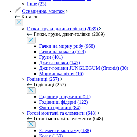
Інше (23)
Оснащення, монтаж
Каталог
Гачки, грузи, джиг-голівки (2089)
Гачки, грузи, джиг-голівки (2089)
Гачки на мирну рибу (968)
Гачки на хижака (529)
Грузи (401)
Джиг-голівки (145)
Джиг-голівки JUNGLEGUM (Японія) (30)
Мормишка літня (16)
Годівниці (257)
Годівниці (257)
Годівниці пружинні (51)
Годівниці фідерні (122)
Флет-годівниці (84)
Готові монтажі та елементи (648)
Готові монтажі та елементи (648)
Елементи монтажу (188)
Козак (139)