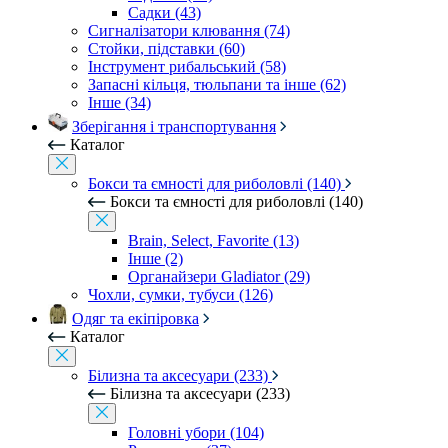
Садки (43)
Сигналізатори клювання (74)
Стойки, підставки (60)
Інструмент рибальський (58)
Запасні кільця, тюльпани та інше (62)
Інше (34)
Зберігання і транспортування
Каталог
Бокси та ємності для риболовлі (140)
Бокси та ємності для риболовлі (140)
Brain, Select, Favorite (13)
Інше (2)
Органайзери Gladiator (29)
Чохли, сумки, тубуси (126)
Одяг та екіпіровка
Каталог
Білизна та аксесуари (233)
Білизна та аксесуари (233)
Головні убори (104)