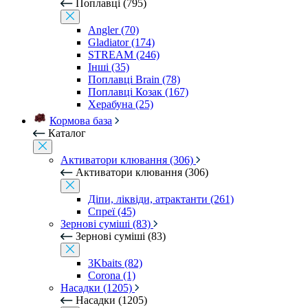
Поплавці (795)
Angler (70)
Gladiator (174)
STREAM (246)
Інші (35)
Поплавці Brain (78)
Поплавці Козак (167)
Херабуна (25)
Кормова база
Каталог
Активатори клювання (306)
Активатори клювання (306)
Діпи, ліквіди, атрактанти (261)
Спреї (45)
Зернові суміші (83)
Зернові суміші (83)
3Kbaits (82)
Corona (1)
Насадки (1205)
Насадки (1205)