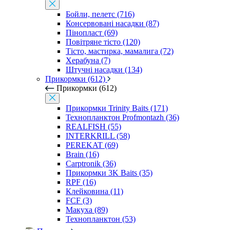
Бойли, пелетс (716)
Консервовані насадки (87)
Пінопласт (69)
Повітряне тісто (120)
Тісто, мастирка, мамалига (72)
Херабуна (7)
Штучні насадки (134)
Прикормки (612)
Прикормки (612)
Прикормки Trinity Baits (171)
Технопланктон Profmontazh (36)
REALFISH (55)
INTERKRILL (58)
PEREKAT (69)
Brain (16)
Carptronik (36)
Прикормки 3K Baits (35)
RPF (16)
Клейковина (11)
FCF (3)
Макуха (89)
Технопланктон (53)