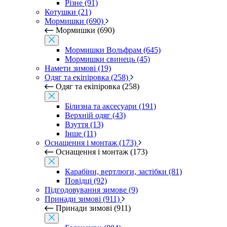
Різне (91)
Котушки (21)
Мормишки (690)
Мормишки (690)
Мормишки Вольфрам (645)
Мормишки свинець (45)
Намети зимові (19)
Одяг та екіпіровка (258)
Одяг та екіпіровка (258)
Білизна та аксесуари (191)
Верхній одяг (43)
Взуття (13)
Інше (11)
Оснащення і монтаж (173)
Оснащення і монтаж (173)
Карабіни, вертлюги, застібки (81)
Повідці (92)
Підгодовування зимове (9)
Принади зимові (911)
Принади зимові (911)