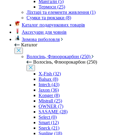
Мангали (5)
Термоси (25)
Ліхтарі та елементи живлення (1)
Сумки та рюкзаки (8)
Каталог подарункових товарів
Аксесуари для човнів
Зимова риболовля
Каталог
Волосінь, Флюорокарбон (250)
Волосінь, Флюорокарбон (250)
X-Fish (32)
Balsax (8)
Intech (43)
Jaxon (36)
Konger (8)
Mistrall (25)
OWNER (7)
SASAME (28)
Select (0)
Smart (12)
Sneck (21)
Sunline (18)