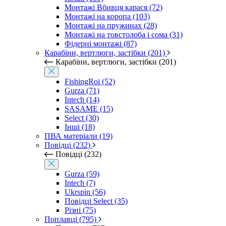
Монтажі Вбивця карася (72)
Монтажі на коропа (103)
Монтажі на пружинах (28)
Монтажі на товстолоба і сома (31)
Фідерні монтажі (87)
Карабіни, вертлюги, застібки (201)
Карабіни, вертлюги, застібки (201)
FishingRoi (52)
Gurza (71)
Intech (14)
SASAME (15)
Select (30)
Інші (18)
ПВА матеріали (19)
Повідці (232)
Повідці (232)
Gurza (59)
Intech (7)
Ukrspin (56)
Повідці Select (35)
Різні (75)
Поплавці (795)