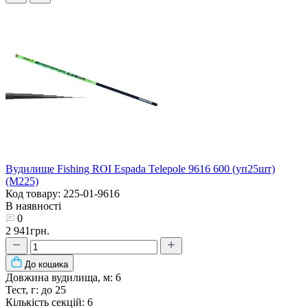
Вудилище Fishing ROI Espada Telepole 9616 600 (уп25шт)
(M225)
Код товару: 225-01-9616
В наявності
0
2 941грн.
До кошика
Довжина вудилища, м:
6
Тест, г:
до 25
Кількість секцій:
6