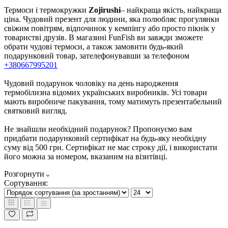
Термоси і термокружки
Zojirushi
– найкраща якість, найкраща
ціна. Чудовий презент для людини, яка полюбляє прогулянки
свіжим повітрям, відпочинок у кемпінгу або просто пікнік у
товаристві друзів. В магазині FunFish ви завжди зможете
обрати чудові термоси, а також замовити будь-який
подарунковий товар, зателефонувавши за телефоном
+380667995201
Чудовий подарунок чоловіку на день народження
термобілизна відомих українських виробників. Усі товари
мають виробниче пакування, тому матимуть презентабельний
святковий вигляд.
Не знайшли необхідний подарунок? Пропонуємо вам
придбати подарунковий сертифікат на будь-яку необхідну
суму від 500 грн. Сертифікат не має строку дії, і використати
його можна за номером, вказаним на візитівці.
Розгорнути
Сортування: