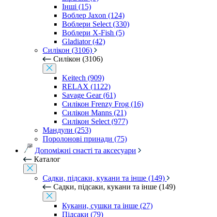
Інші (15)
Воблер Jaxon (124)
Воблери Select (330)
Воблери X-Fish (5)
Gladiator (42)
Силікон (3106)
Силікон (3106)
Keitech (909)
RELAX (1122)
Savage Gear (61)
Силікон Frenzy Frog (16)
Силікон Manns (21)
Силікон Select (977)
Мандули (253)
Поролонові принади (75)
Допоміжні снасті та аксесуари
Каталог
Садки, підсаки, кукани та інше (149)
Садки, підсаки, кукани та інше (149)
Кукани, сушки та інше (27)
Підсаки (79)