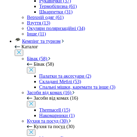
Рукавички (37)
Термобілизна (61)
Шкарпетки (31)
Верхній одяг (61)
Взуття (13)
Окуляри поляризаційні (34)
Інше (11)
Кемпінг та туризм
Каталог
Бівак (58)
Бівак (58)
Палатки та аксесуари (2)
Складані Меблі (53)
Спальні мішки, каремати та інше (3)
Засоби від комах (16)
Засоби від комах (16)
Thermacell (15)
Накомарники (1)
Кухня та посуд (30)
Кухня та посуд (30)