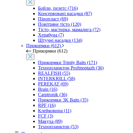
Бойли, пелетс (716)
Консервовані насадки (87)
Пінопласт (69)
Повітряне тісто (120)
Тісто, мастирка, мамалига (72)
Херабуна (7)
Штучні насадки (134)
Прикормки (612)
Прикормки (612)
Прикормки Trinity Baits (171)
Технопланктон Profmontazh (36)
REALFISH (55)
INTERKRILL (58)
PEREKAT (69)
Brain (16)
Carptronik (36)
Прикормки 3K Baits (35)
RPF (16)
Клейковина (11)
FCF (3)
Макуха (89)
Технопланктон (53)