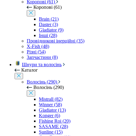
Коропові (61)
Коропові (61)
Brain (21)
Daster (3)
Gladiator (9)
Інші (28)
Провідникові інерційні (35)
X-Fish (48)
Різні (54)
Запчастини (8)
Шнури та волосінь
Каталог
Волосінь (290)
Волосінь (290)
Mistrall (82)
Winner (58)
Gladiator (13)
Konger (6)
Fishing Roi (20)
SASAME (28)
Sunline (15)