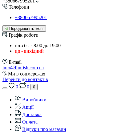
+380667995201
Телефони
+380667995201
Передзвоніть мені
Графік роботи
пн-сб - з 8.00 до 19.00
нд - вихідний
E-mail
info@funfish.com.ua
Ми в соцмережах
Перейти до контактів
0
0
0
Виробники
Акції
Доставка
Оплата
Відгуки про магазин