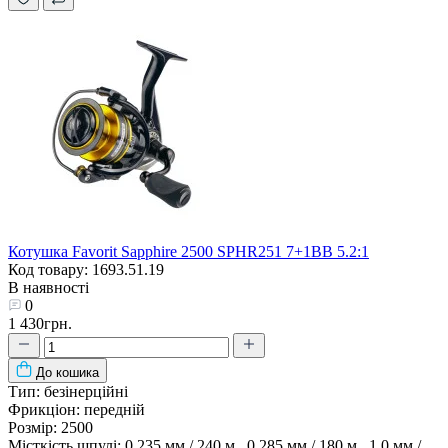
Котушка Favorit Sapphire 2500 SPHR251 7+1BB 5.2:1
Код товару: 1693.51.19
В наявності
0
1 430грн.
До кошика
Тип:
безінерційні
Фрикціон:
передній
Розмір:
2500
Місткість шпулі:
0.235 мм / 240 м , 0.285 мм / 180 м , 1.0 мм /