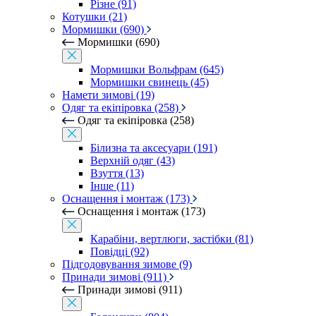
Різне (91)
Котушки (21)
Мормишки (690)
Мормишки (690)
Мормишки Вольфрам (645)
Мормишки свинець (45)
Намети зимові (19)
Одяг та екіпіровка (258)
Одяг та екіпіровка (258)
Білизна та аксесуари (191)
Верхній одяг (43)
Взуття (13)
Інше (11)
Оснащення і монтаж (173)
Оснащення і монтаж (173)
Карабіни, вертлюги, застібки (81)
Повідці (92)
Підгодовування зимове (9)
Принади зимові (911)
Принади зимові (911)