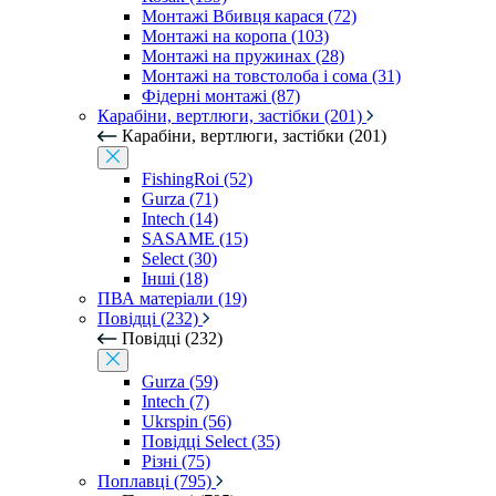
Монтажі Вбивця карася (72)
Монтажі на коропа (103)
Монтажі на пружинах (28)
Монтажі на товстолоба і сома (31)
Фідерні монтажі (87)
Карабіни, вертлюги, застібки (201)
Карабіни, вертлюги, застібки (201)
FishingRoi (52)
Gurza (71)
Intech (14)
SASAME (15)
Select (30)
Інші (18)
ПВА матеріали (19)
Повідці (232)
Повідці (232)
Gurza (59)
Intech (7)
Ukrspin (56)
Повідці Select (35)
Різні (75)
Поплавці (795)