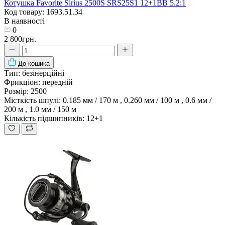
Котушка Favorite Sirius 2500S SRS25S1 12+1BB 5.2:1
Код товару: 1693.51.34
В наявності
0
2 800грн.
До кошика
Тип:
безінерційні
Фрикціон:
передній
Розмір:
2500
Місткість шпулі:
0.185 мм / 170 м , 0.260 мм / 100 м , 0.6 мм /
200 м , 1.0 мм / 150 м
Кількість підшипників:
12+1