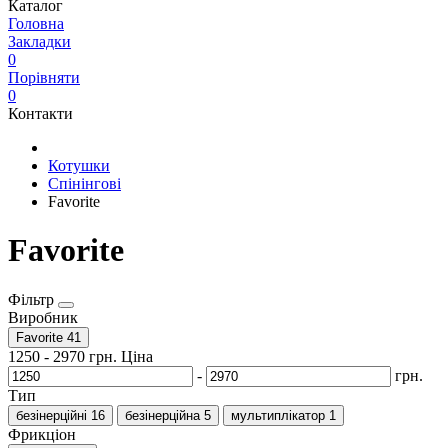
Каталог
Головна
Закладки
0
Порівняти
0
Контакти
Котушки
Спінінгові
Favorite
Favorite
Фільтр
Виробник
Favorite
41
1250
-
2970
грн.
Ціна
-
грн.
Тип
безінерційні
16
безінерційна
5
мультиплікатор
1
Фрикціон