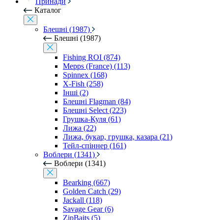
Принади
Каталог
Блешні (1987)
Блешні (1987)
Fishing ROI (874)
Mepps (France) (113)
Spinnex (168)
X-Fish (258)
Інші (2)
Блешні Flagman (84)
Блешні Select (223)
Грушка-Куля (61)
Лижа (22)
Лижа, букар, грушка, казара (21)
Тейл-спіннер (161)
Воблери (1341)
Воблери (1341)
Bearking (667)
Golden Catch (29)
Jackall (118)
Savage Gear (6)
ZipBaits (5)