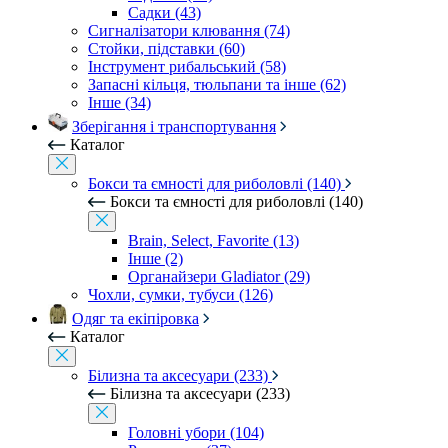
Садки (43)
Сигналізатори клювання (74)
Стойки, підставки (60)
Інструмент рибальський (58)
Запасні кільця, тюльпани та інше (62)
Інше (34)
Зберігання і транспортування
Каталог
Бокси та ємності для риболовлі (140)
Бокси та ємності для риболовлі (140)
Brain, Select, Favorite (13)
Інше (2)
Органайзери Gladiator (29)
Чохли, сумки, тубуси (126)
Одяг та екіпіровка
Каталог
Білизна та аксесуари (233)
Білизна та аксесуари (233)
Головні убори (104)