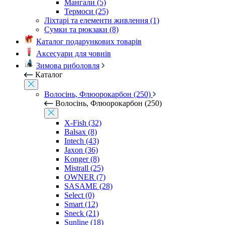
Мангали (5)
Термоси (25)
Ліхтарі та елементи живлення (1)
Сумки та рюкзаки (8)
Каталог подарункових товарів
Аксесуари для човнів
Зимова риболовля
Каталог
Волосінь, Флюорокарбон (250)
Волосінь, Флюорокарбон (250)
X-Fish (32)
Balsax (8)
Intech (43)
Jaxon (36)
Konger (8)
Mistrall (25)
OWNER (7)
SASAME (28)
Select (0)
Smart (12)
Sneck (21)
Sunline (18)