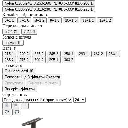
Nylon 0.205-240/ 0.260-160; PE #0.6-300/ #1.0-200
1
Nylon 0.260-290/ 0.310-230; PE #1.5-300/ #2.0-225
1
Кількість підшипників
6+1
1
7+1
6
8+1
2
9+1
5
10+1
5
11+1
1
12+1
2
Передавальне число
5.2:1
21
7.2:1
1
Запасна шпуля
не має
19
Вага, г
215
1
220
2
225
2
245
3
258
1
260
1
262
2
264
1
265
2
275
2
290
2
295
1
303
2
Наявність
Є в наявності
18
Показати ще 3 фільтри
Сховати
Скасувати
Виберіть фільтри
Виберіть фільтри
Сортування: