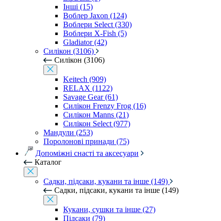
Інші (15)
Воблер Jaxon (124)
Воблери Select (330)
Воблери X-Fish (5)
Gladiator (42)
Силікон (3106)
Силікон (3106)
Keitech (909)
RELAX (1122)
Savage Gear (61)
Силікон Frenzy Frog (16)
Силікон Manns (21)
Силікон Select (977)
Мандули (253)
Поролонові принади (75)
Допоміжні снасті та аксесуари
Каталог
Садки, підсаки, кукани та інше (149)
Садки, підсаки, кукани та інше (149)
Кукани, сушки та інше (27)
Підсаки (79)