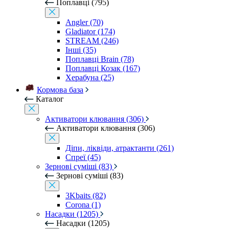
Поплавці (795)
Angler (70)
Gladiator (174)
STREAM (246)
Інші (35)
Поплавці Brain (78)
Поплавці Козак (167)
Херабуна (25)
Кормова база
Каталог
Активатори клювання (306)
Активатори клювання (306)
Діпи, ліквіди, атрактанти (261)
Спреї (45)
Зернові суміші (83)
Зернові суміші (83)
3Kbaits (82)
Corona (1)
Насадки (1205)
Насадки (1205)