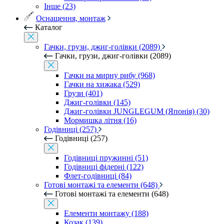
Інше (23)
Оснащення, монтаж
Каталог
Гачки, грузи, джиг-голівки (2089)
Гачки, грузи, джиг-голівки (2089)
Гачки на мирну рибу (968)
Гачки на хижака (529)
Грузи (401)
Джиг-голівки (145)
Джиг-голівки JUNGLEGUM (Японія) (30)
Мормишка літня (16)
Годівниці (257)
Годівниці (257)
Годівниці пружинні (51)
Годівниці фідерні (122)
Флет-годівниці (84)
Готові монтажі та елементи (648)
Готові монтажі та елементи (648)
Елементи монтажу (188)
Козак (139)