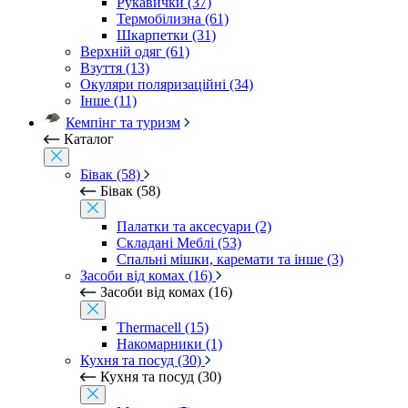
Рукавички (37)
Термобілизна (61)
Шкарпетки (31)
Верхній одяг (61)
Взуття (13)
Окуляри поляризаційні (34)
Інше (11)
Кемпінг та туризм
Каталог
Бівак (58)
Бівак (58)
Палатки та аксесуари (2)
Складані Меблі (53)
Спальні мішки, каремати та інше (3)
Засоби від комах (16)
Засоби від комах (16)
Thermacell (15)
Накомарники (1)
Кухня та посуд (30)
Кухня та посуд (30)