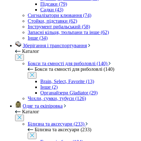
Підсаки (79)
Садки (43)
Сигналізатори клювання (74)
Стойки, підставки (62)
Інструмент рибальський (58)
Запасні кільця, тюльпани та інше (62)
Інше (34)
Зберігання і транспортування
Каталог
Бокси та ємності для риболовлі (140)
Бокси та ємності для риболовлі (140)
Brain, Select, Favorite (13)
Інше (2)
Органайзери Gladiator (29)
Чохли, сумки, тубуси (126)
Одяг та екіпіровка
Каталог
Білизна та аксесуари (233)
Білизна та аксесуари (233)