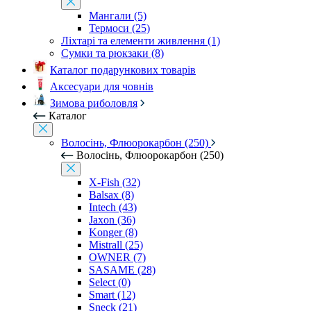
Мангали (5)
Термоси (25)
Ліхтарі та елементи живлення (1)
Сумки та рюкзаки (8)
Каталог подарункових товарів
Аксесуари для човнів
Зимова риболовля
Каталог
Волосінь, Флюорокарбон (250)
Волосінь, Флюорокарбон (250)
X-Fish (32)
Balsax (8)
Intech (43)
Jaxon (36)
Konger (8)
Mistrall (25)
OWNER (7)
SASAME (28)
Select (0)
Smart (12)
Sneck (21)