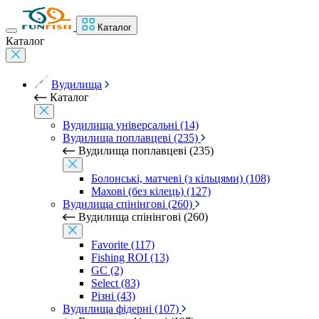
Каталог
Каталог
Вудилища
Каталог
Вудилища універсальні (14)
Вудилища поплавцеві (235)
Вудилища поплавцеві (235)
Болонські, матчеві (з кільцями) (108)
Махові (без кілець) (127)
Вудилища спінінгові (260)
Вудилища спінінгові (260)
Favorite (117)
Fishing ROI (13)
GC (2)
Select (83)
Різні (43)
Вудилища фідерні (107)