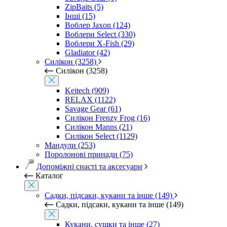
ZipBaits (5)
Інші (15)
Воблер Jaxon (124)
Воблери Select (330)
Воблери X-Fish (29)
Gladiator (42)
Силікон (3258)
Силікон (3258)
Keitech (909)
RELAX (1122)
Savage Gear (61)
Силікон Frenzy Frog (16)
Силікон Manns (21)
Силікон Select (1129)
Мандули (253)
Поролонові принади (75)
Допоміжні снасті та аксесуари
Каталог
Садки, підсаки, кукани та інше (149)
Садки, підсаки, кукани та інше (149)
Кукани, сушки та інше (27)