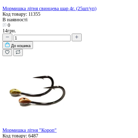
Мормишка літня свинцева шар 4г. (25шт/уп)
Код товару: 11355
В наявності
0
14грн.
До кошика
Мормишка літня "Короп"
Код товару: 6487