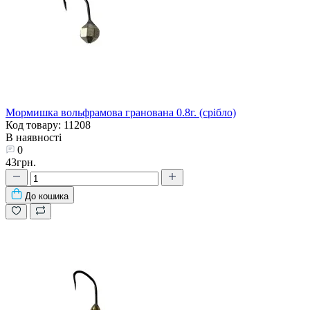
Мормишка вольфрамова гранована 0.8г. (срібло)
Код товару: 11208
В наявності
0
43грн.
До кошика