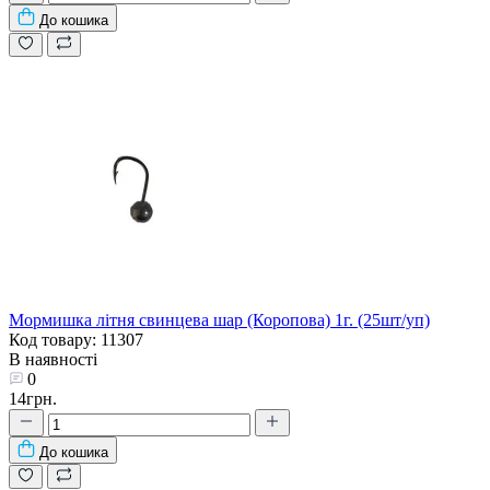
До кошика
Мормишка літня свинцева шар (Коропова) 1г. (25шт/уп)
Код товару: 11307
В наявності
0
14грн.
До кошика