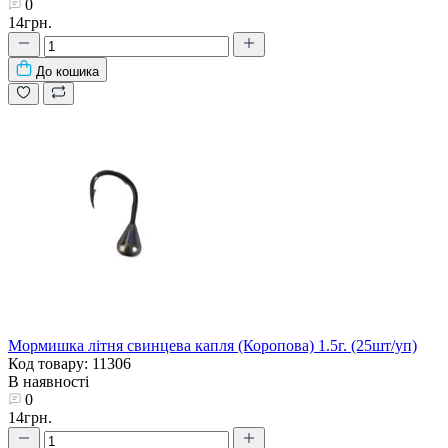
0
14грн.
До кошика
Мормишка літня свинцева капля (Коропова) 1.5г. (25шт/уп)
Код товару: 11306
В наявності
0
14грн.