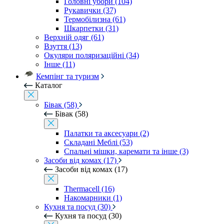
Головні убори (104)
Рукавички (37)
Термобілизна (61)
Шкарпетки (31)
Верхній одяг (61)
Взуття (13)
Окуляри поляризаційні (34)
Інше (11)
Кемпінг та туризм
Каталог
Бівак (58)
Бівак (58)
Палатки та аксесуари (2)
Складані Меблі (53)
Спальні мішки, каремати та інше (3)
Засоби від комах (17)
Засоби від комах (17)
Thermacell (16)
Накомарники (1)
Кухня та посуд (30)
Кухня та посуд (30)