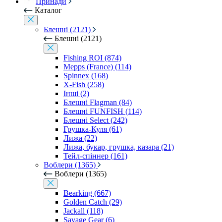
Принади
Каталог
Блешні (2121)
Блешні (2121)
Fishing ROI (874)
Mepps (France) (114)
Spinnex (168)
X-Fish (258)
Інші (2)
Блешні Flagman (84)
Блешні FUNFISH (114)
Блешні Select (242)
Грушка-Куля (61)
Лижа (22)
Лижа, букар, грушка, казара (21)
Тейл-спіннер (161)
Воблери (1365)
Воблери (1365)
Bearking (667)
Golden Catch (29)
Jackall (118)
Savage Gear (6)