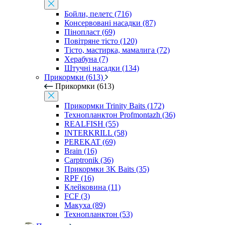
Бойли, пелетс (716)
Консервовані насадки (87)
Пінопласт (69)
Повітряне тісто (120)
Тісто, мастирка, мамалига (72)
Херабуна (7)
Штучні насадки (134)
Прикормки (613)
Прикормки (613)
Прикормки Trinity Baits (172)
Технопланктон Profmontazh (36)
REALFISH (55)
INTERKRILL (58)
PEREKAT (69)
Brain (16)
Carptronik (36)
Прикормки 3K Baits (35)
RPF (16)
Клейковина (11)
FCF (3)
Макуха (89)
Технопланктон (53)