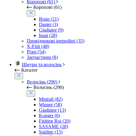
Коропові (61)
Коропові (61)
Brain (21)
Daster (3)
Gladiator (9)
Інші (28)
Провідникові інерційні (35)
X-Fish (48)
Різні (54)
Запчастини (8)
Шнури та волосінь
Каталог
Волосінь (290)
Волосінь (290)
Mistrall (82)
Winner (58)
Gladiator (13)
Konger (6)
Fishing Roi (20)
SASAME (28)
Sunline (15)