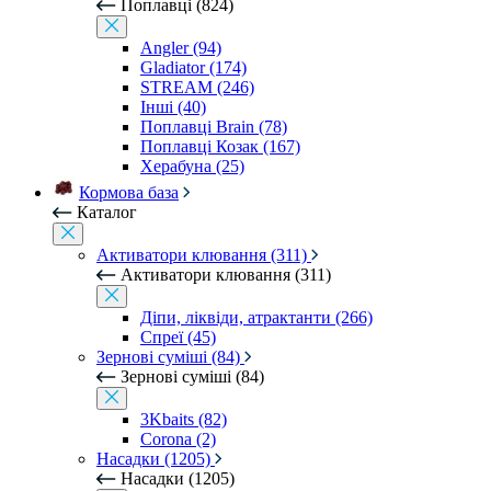
Поплавці (824)
Angler (94)
Gladiator (174)
STREAM (246)
Інші (40)
Поплавці Brain (78)
Поплавці Козак (167)
Херабуна (25)
Кормова база
Каталог
Активатори клювання (311)
Активатори клювання (311)
Діпи, ліквіди, атрактанти (266)
Спреї (45)
Зернові суміші (84)
Зернові суміші (84)
3Kbaits (82)
Corona (2)
Насадки (1205)
Насадки (1205)