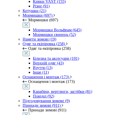
Кивки VAST (155)
Різне (91)
Котушки (21)
Мормишки (697)
Мормишки (697)
Мормишки Вольфрам (645)
Мормишки свинець (52)
Намети зимові (19)
Одяг та екіпіровка (258)
Одяг та екіпіровка (258)
Білизна та аксесуари (191)
Верхній одяг (43)
Взуття (13)
Інше (11)
Оснащення і монтаж (173)
Оснащення і монтаж (173)
Карабіни, вертлюги, застібки (81)
Повідці (92)
Підгодовування зимове (9)
Принади зимові (911)
Принади зимові (911)