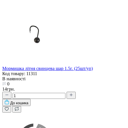
Мормишка літня свинцева шар 1.5г. (25шт/уп)
Код товару: 11311
В наявності
0
14грн.
До кошика