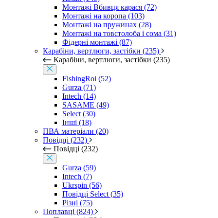
Монтажі Вбивця карася (72)
Монтажі на коропа (103)
Монтажі на пружинах (28)
Монтажі на товстолоба і сома (31)
Фідерні монтажі (87)
Карабіни, вертлюги, застібки (235)
Карабіни, вертлюги, застібки (235)
FishingRoi (52)
Gurza (71)
Intech (14)
SASAME (49)
Select (30)
Інші (18)
ПВА матеріали (20)
Повідці (232)
Повідці (232)
Gurza (59)
Intech (7)
Ukrspin (56)
Повідці Select (35)
Різні (75)
Поплавці (824)