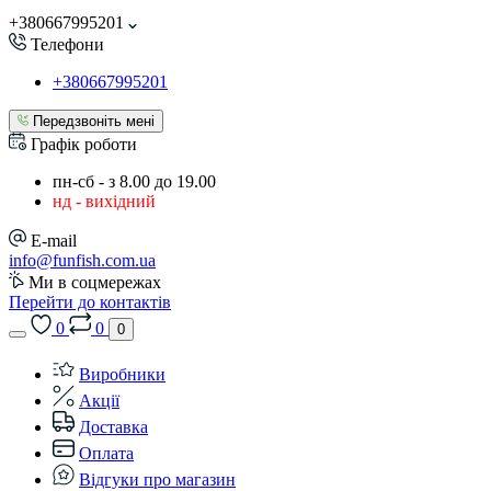
+380667995201
Телефони
+380667995201
Передзвоніть мені
Графік роботи
пн-сб - з 8.00 до 19.00
нд - вихідний
E-mail
info@funfish.com.ua
Ми в соцмережах
Перейти до контактів
0
0
0
Виробники
Акції
Доставка
Оплата
Відгуки про магазин