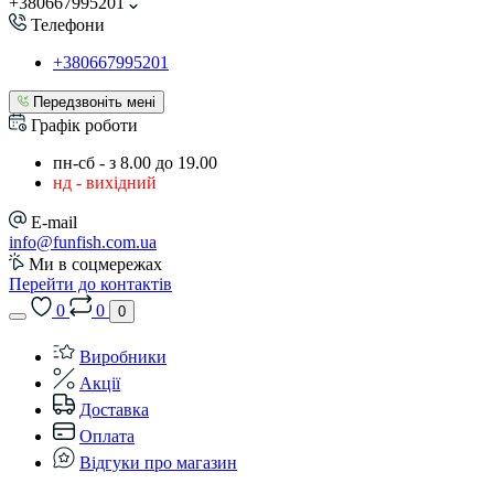
+380667995201
Телефони
+380667995201
Передзвоніть мені
Графік роботи
пн-сб - з 8.00 до 19.00
нд - вихідний
E-mail
info@funfish.com.ua
Ми в соцмережах
Перейти до контактів
0
0
0
Виробники
Акції
Доставка
Оплата
Відгуки про магазин