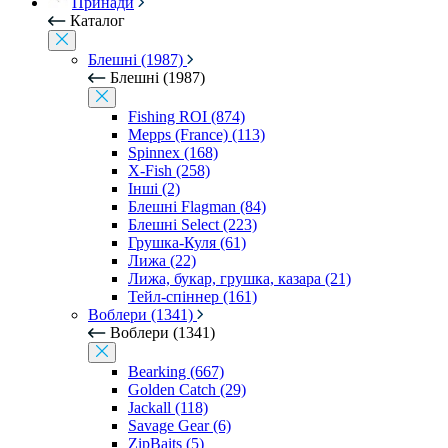
Принади
Каталог
Блешні (1987)
Блешні (1987)
Fishing ROI (874)
Mepps (France) (113)
Spinnex (168)
X-Fish (258)
Інші (2)
Блешні Flagman (84)
Блешні Select (223)
Грушка-Куля (61)
Лижа (22)
Лижа, букар, грушка, казара (21)
Тейл-спіннер (161)
Воблери (1341)
Воблери (1341)
Bearking (667)
Golden Catch (29)
Jackall (118)
Savage Gear (6)
ZipBaits (5)