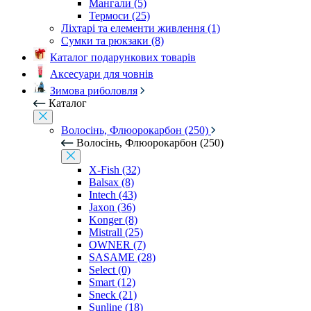
Мангали (5)
Термоси (25)
Ліхтарі та елементи живлення (1)
Сумки та рюкзаки (8)
Каталог подарункових товарів
Аксесуари для човнів
Зимова риболовля
Каталог
Волосінь, Флюорокарбон (250)
Волосінь, Флюорокарбон (250)
X-Fish (32)
Balsax (8)
Intech (43)
Jaxon (36)
Konger (8)
Mistrall (25)
OWNER (7)
SASAME (28)
Select (0)
Smart (12)
Sneck (21)
Sunline (18)