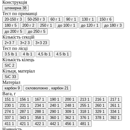
Конструкція
штекерна
38
Тест по приманці
20-150 г
3
50-250 г
3
60 г
1
90 г
1
130 г
1
150 г
6
180 г
5
200 г
2
250 г
1
до 100 г
1
до 120 г
1
до 180 г
3
до 200 г
5
до 250 г
5
Кількість секцій
2+3
7
3+2
3
3+3
23
Тест по лісці
3.5 lb
1
4 lb
1
4,5 lb
1
4.5 lb
1
Кількість кілець
SIC
2
Кільця, матеріал
SiC
33
Матеріал
карбон
9
скловолокно , карбон
21
Вага, г
151
1
156
1
167
1
190
1
200
1
213
1
216
1
217
1
230
1
231
1
234
1
240
1
248
1
255
1
260
1
261
1
274
1
287
1
288
1
290
1
309
1
318
1
329
1
334
1
337
1
343
1
358
1
360
1
362
1
376
1
378
1
392
1
411
1
421
1
422
1
442
1
456
1
481
1
Наявність