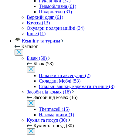
Рукавички (37)
Термобілизна (61)
Шкарпетки (31)
Верхній одяг (61)
Взуття (13)
Окуляри поляризаційні (34)
Інше (11)
Кемпінг та туризм
Каталог
Бівак (58)
Бівак (58)
Палатки та аксесуари (2)
Складані Меблі (53)
Спальні мішки, каремати та інше (3)
Засоби від комах (16)
Засоби від комах (16)
Thermacell (15)
Накомарники (1)
Кухня та посуд (30)
Кухня та посуд (30)