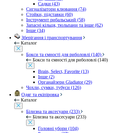
Садки (43)
Сигналізатори клювання (74)
Стойки, підставки (60)
Інструмент рибальський (58)
Запасні кільця, тюльпани та інше (62)
Інше (34)
Зберігання і транспортування
Каталог
Бокси та ємності для риболовлі (140)
Бокси та ємності для риболовлі (140)
Brain, Select, Favorite (13)
Інше (2)
Органайзери Gladiator (29)
Чохли, сумки, тубуси (126)
Одяг та екіпіровка
Каталог
Білизна та аксесуари (233)
Білизна та аксесуари (233)
Головні убори (104)