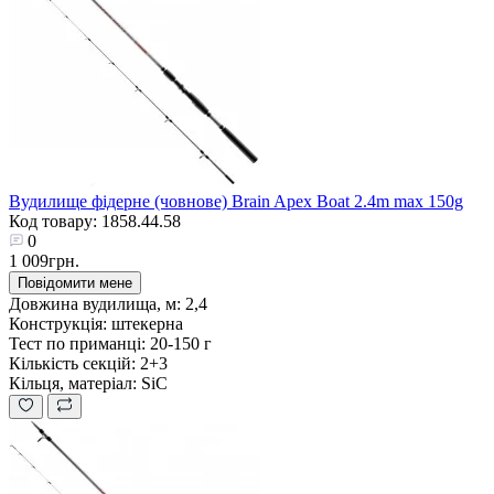
Вудилище фідерне (човнове) Brain Apex Boat 2.4m max 150g
Код товару: 1858.44.58
0
1 009грн.
Повідомити мене
Довжина вудилища, м:
2,4
Конструкція:
штекерна
Тест по приманці:
20-150 г
Кількість секцій:
2+3
Кільця, матеріал:
SiC