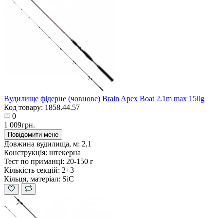
Вудилище фідерне (човнове) Brain Apex Boat 2.1m max 150g
Код товару: 1858.44.57
0
1 009грн.
Повідомити мене
Довжина вудилища, м:
2,1
Конструкція:
штекерна
Тест по приманці:
20-150 г
Кількість секцій:
2+3
Кільця, матеріал:
SiC