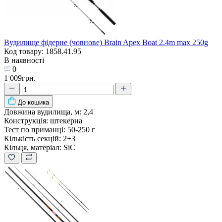
Вудилище фідерне (човнове) Brain Apex Boat 2.4m max 250g
Код товару: 1858.41.95
В наявності
0
1 009грн.
До кошика
Довжина вудилища, м:
2,4
Конструкція:
штекерна
Тест по приманці:
50-250 г
Кількість секцій:
2+3
Кільця, матеріал:
SiC