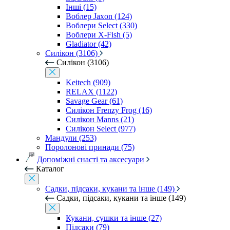
Інші (15)
Воблер Jaxon (124)
Воблери Select (330)
Воблери X-Fish (5)
Gladiator (42)
Силікон (3106)
Силікон (3106)
Keitech (909)
RELAX (1122)
Savage Gear (61)
Силікон Frenzy Frog (16)
Силікон Manns (21)
Силікон Select (977)
Мандули (253)
Поролонові принади (75)
Допоміжні снасті та аксесуари
Каталог
Садки, підсаки, кукани та інше (149)
Садки, підсаки, кукани та інше (149)
Кукани, сушки та інше (27)
Підсаки (79)