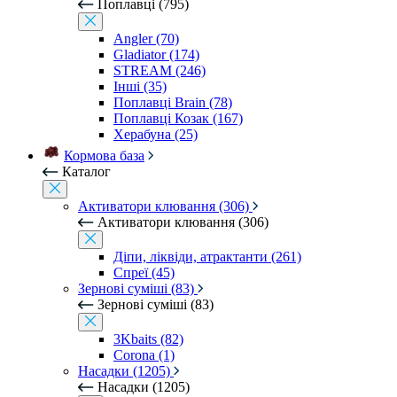
Поплавці (795)
Angler (70)
Gladiator (174)
STREAM (246)
Інші (35)
Поплавці Brain (78)
Поплавці Козак (167)
Херабуна (25)
Кормова база
Каталог
Активатори клювання (306)
Активатори клювання (306)
Діпи, ліквіди, атрактанти (261)
Спреї (45)
Зернові суміші (83)
Зернові суміші (83)
3Kbaits (82)
Corona (1)
Насадки (1205)
Насадки (1205)