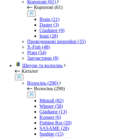
Коропові (61)
Коропові (61)
Brain (21)
Daster (3)
Gladiator (9)
Інші (28)
Провідникові інерційні (35)
X-Fish (48)
Різні (54)
Запчастини (8)
Шнури та волосінь
Каталог
Волосінь (290)
Волосінь (290)
Mistrall (82)
Winner (58)
Gladiator (13)
Konger (6)
Fishing Roi (20)
SASAME (28)
Sunline (15)