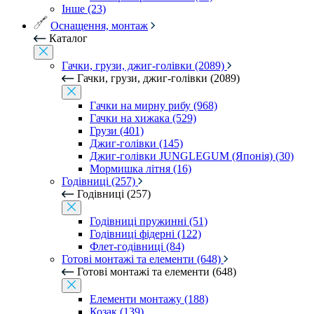
Інше (23)
Оснащення, монтаж
Каталог
Гачки, грузи, джиг-голівки (2089)
Гачки, грузи, джиг-голівки (2089)
Гачки на мирну рибу (968)
Гачки на хижака (529)
Грузи (401)
Джиг-голівки (145)
Джиг-голівки JUNGLEGUM (Японія) (30)
Мормишка літня (16)
Годівниці (257)
Годівниці (257)
Годівниці пружинні (51)
Годівниці фідерні (122)
Флет-годівниці (84)
Готові монтажі та елементи (648)
Готові монтажі та елементи (648)
Елементи монтажу (188)
Козак (139)