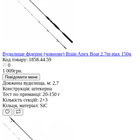
Вудилище фідерне (човнове) Brain Apex Boat 2.7m max 150g
Код товару: 1858.44.59
0
1 009грн.
Повідомити мене
Довжина вудилища, м:
2,7
Конструкція:
штекерна
Тест по приманці:
20-150 г
Кількість секцій:
2+3
Кільця, матеріал:
SiC