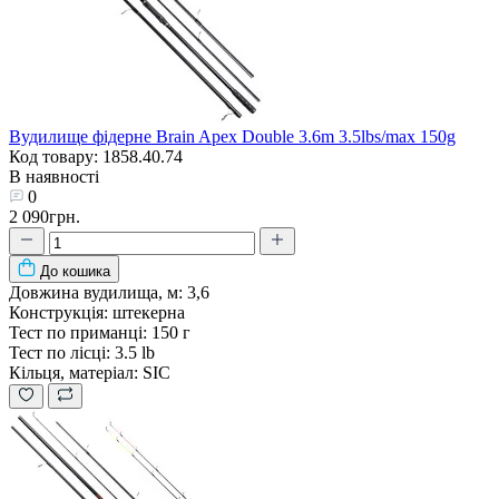
Вудилище фідерне Brain Apex Double 3.6m 3.5lbs/max 150g
Код товару: 1858.40.74
В наявності
0
2 090грн.
До кошика
Довжина вудилища, м:
3,6
Конструкція:
штекерна
Тест по приманці:
150 г
Тест по лісці:
3.5 lb
Кільця, матеріал:
SIC