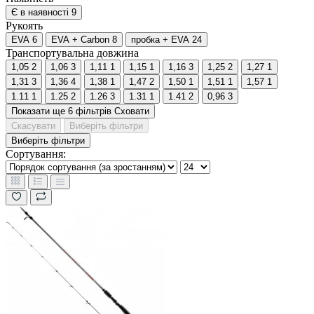
Є в наявності
9
Рукоять
EVA
6
EVA + Carbon
8
пробка + EVA
24
Транспортувальна довжина
1,05
2
1,06
3
1,11
1
1,15
1
1,16
3
1,25
2
1,27
1
1,31
3
1,36
4
1,38
1
1,47
2
1,50
1
1,51
1
1,57
1
1.11
1
1.25
2
1.26
3
1.31
1
1.41
2
0,96
3
Показати ще 6 фільтрів
Сховати
Скасувати
Виберіть фільтри
Виберіть фільтри
Сортування: