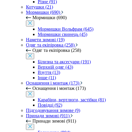
Різне (91)
Котушки (21)
Мормишки (690)
Мормишки (690)
Мормишки Вольфрам (645)
Мормишки свинець (45)
Намети зимові (19)
Одяг та екіпіровка (258)
Одяг та екіпіровка (258)
Білизна та аксесуари (191)
Верхній одяг (43)
Взуття (13)
Інше (11)
Оснащення і монтаж (173)
Оснащення і монтаж (173)
Карабіни, вертлюги, застібки (81)
Повідці (92)
Підгодовування зимове (9)
Принади зимові (911)
Принади зимові (911)