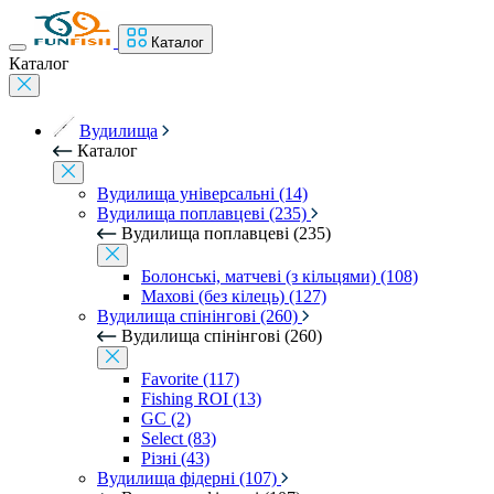
Каталог
Каталог
Вудилища
Каталог
Вудилища універсальні (14)
Вудилища поплавцеві (235)
Вудилища поплавцеві (235)
Болонські, матчеві (з кільцями) (108)
Махові (без кілець) (127)
Вудилища спінінгові (260)
Вудилища спінінгові (260)
Favorite (117)
Fishing ROI (13)
GC (2)
Select (83)
Різні (43)
Вудилища фідерні (107)