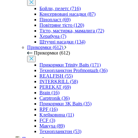
Бойли, пелетс (716)
Консервовані насадки (87)
Пінопласт (69)
Повітряне тісто (120)
Тісто, мастирка, мамалига (72)
Херабуна (7)
Штучні насадки (134)
Прикормки (612)
Прикормки (612)
Прикормки Trinity Baits (171)
Технопланктон Profmontazh (36)
REALFISH (55)
INTERKRILL (58)
PEREKAT (69)
Brain (16)
Carptronik (36)
Прикормки 3K Baits (35)
RPF (16)
Клейковина (11)
FCF (3)
Макуха (89)
Технопланктон (53)