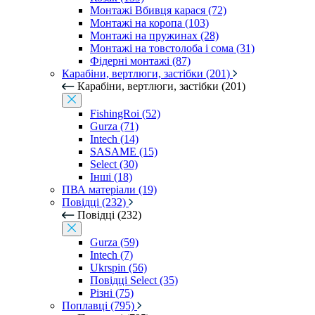
Монтажі Вбивця карася (72)
Монтажі на коропа (103)
Монтажі на пружинах (28)
Монтажі на товстолоба і сома (31)
Фідерні монтажі (87)
Карабіни, вертлюги, застібки (201)
Карабіни, вертлюги, застібки (201)
FishingRoi (52)
Gurza (71)
Intech (14)
SASAME (15)
Select (30)
Інші (18)
ПВА матеріали (19)
Повідці (232)
Повідці (232)
Gurza (59)
Intech (7)
Ukrspin (56)
Повідці Select (35)
Різні (75)
Поплавці (795)