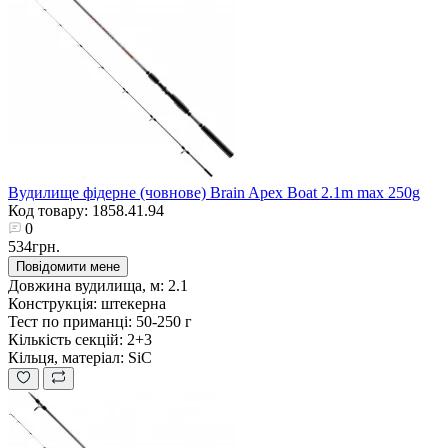
Вудилище фідерне (човнове) Brain Apex Boat 2.1m max 250g
Код товару: 1858.41.94
0
534грн.
Повідомити мене
Довжина вудилища, м:
2.1
Конструкція:
штекерна
Тест по приманці:
50-250 г
Кількість секцій:
2+3
Кільця, матеріал:
SiC