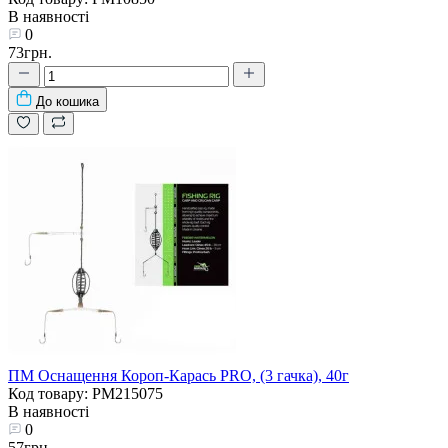
В наявності
0
73грн.
До кошика
ПМ Оснащення Короп-Карась PRO, (3 гачка), 40г
Код товару: PM215075
В наявності
0
57грн.