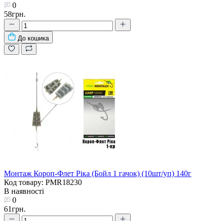
0
58грн.
До кошика
Монтаж Короп-Флет Ріка (Бойл 1 гачок) (10шт/уп) 140г
Код товару: PMR18230
В наявності
0
61грн.