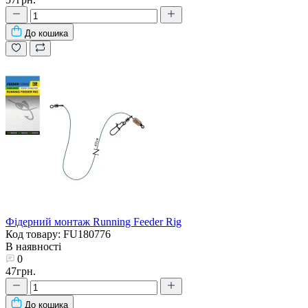
До кошика
Фідерний монтаж Running Feeder Rig
Код товару: FU180776
В наявності
0
47грн.
До кошика