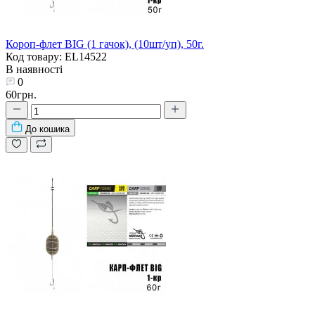
Короп-флет BIG (1 гачок), (10шт/уп), 50г.
Код товару: EL14522
В наявності
0
60грн.
До кошика