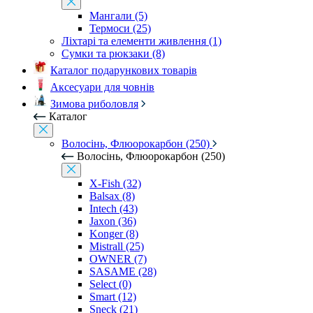
Мангали (5)
Термоси (25)
Ліхтарі та елементи живлення (1)
Сумки та рюкзаки (8)
Каталог подарункових товарів
Аксесуари для човнів
Зимова риболовля
Каталог
Волосінь, Флюорокарбон (250)
Волосінь, Флюорокарбон (250)
X-Fish (32)
Balsax (8)
Intech (43)
Jaxon (36)
Konger (8)
Mistrall (25)
OWNER (7)
SASAME (28)
Select (0)
Smart (12)
Sneck (21)