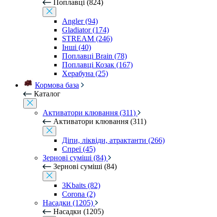
Поплавці (824)
Angler (94)
Gladiator (174)
STREAM (246)
Інші (40)
Поплавці Brain (78)
Поплавці Козак (167)
Херабуна (25)
Кормова база
Каталог
Активатори клювання (311)
Активатори клювання (311)
Діпи, ліквіди, атрактанти (266)
Спреї (45)
Зернові суміші (84)
Зернові суміші (84)
3Kbaits (82)
Corona (2)
Насадки (1205)
Насадки (1205)