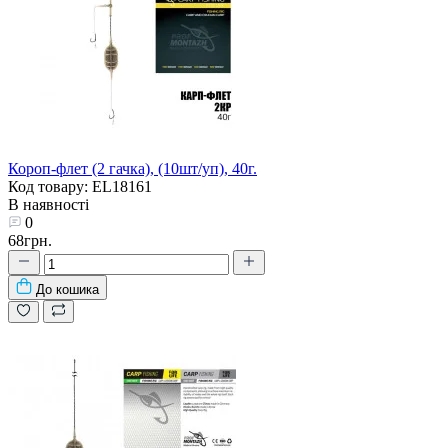
Короп-флет (2 гачка), (10шт/уп), 40г.
Код товару: EL18161
В наявності
0
68грн.
До кошика