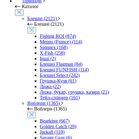
Принади
Каталог
Блешні (2121)
Блешні (2121)
Fishing ROI (874)
Mepps (France) (114)
Spinnex (168)
X-Fish (258)
Інші (2)
Блешні Flagman (84)
Блешні FUNFISH (114)
Блешні Select (242)
Грушка-Куля (61)
Лижа (22)
Лижа, букар, грушка, казара (21)
Тейл-спіннер (161)
Воблери (1365)
Воблери (1365)
Bearking (667)
Golden Catch (29)
Jackall (118)
Savage Gear (6)