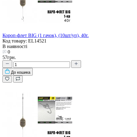
Короп-флет BIG (1 гачок), (10шт/уп), 40г.
Код товару: EL14521
В наявності
0
57грн.
До кошика