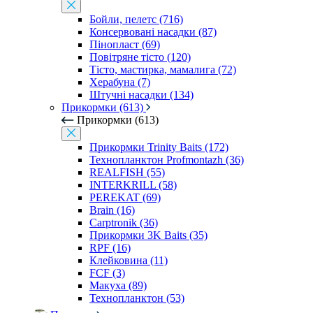
Бойли, пелетс (716)
Консервовані насадки (87)
Пінопласт (69)
Повітряне тісто (120)
Тісто, мастирка, мамалига (72)
Херабуна (7)
Штучні насадки (134)
Прикормки (613)
Прикормки (613)
Прикормки Trinity Baits (172)
Технопланктон Profmontazh (36)
REALFISH (55)
INTERKRILL (58)
PEREKAT (69)
Brain (16)
Carptronik (36)
Прикормки 3K Baits (35)
RPF (16)
Клейковина (11)
FCF (3)
Макуха (89)
Технопланктон (53)