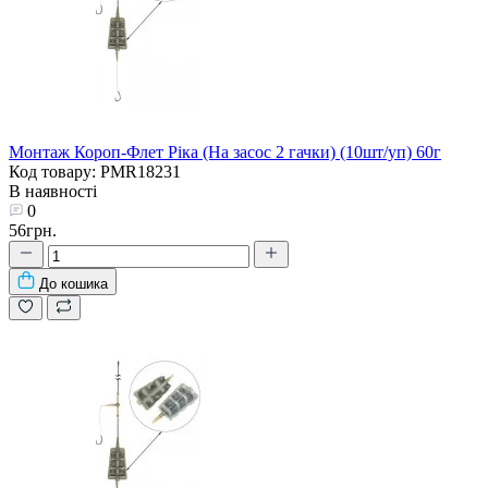
Монтаж Короп-Флет Ріка (На засос 2 гачки) (10шт/уп) 60г
Код товару: PMR18231
В наявності
0
56грн.
До кошика