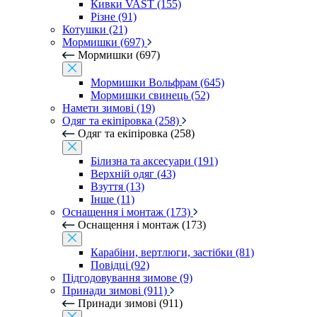
Кивки VAST (155)
Різне (91)
Котушки (21)
Мормишки (697)
Мормишки (697)
Мормишки Вольфрам (645)
Мормишки свинець (52)
Намети зимові (19)
Одяг та екіпіровка (258)
Одяг та екіпіровка (258)
Білизна та аксесуари (191)
Верхній одяг (43)
Взуття (13)
Інше (11)
Оснащення і монтаж (173)
Оснащення і монтаж (173)
Карабіни, вертлюги, застібки (81)
Повідці (92)
Підгодовування зимове (9)
Принади зимові (911)
Принади зимові (911)