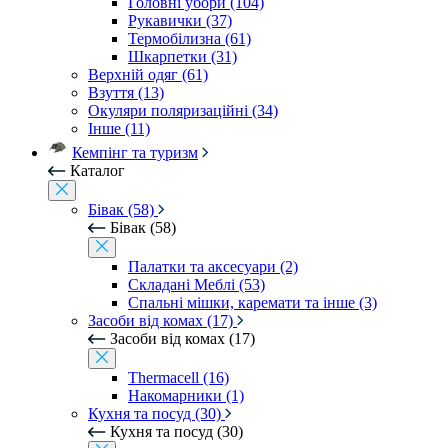
Головні убори (104)
Рукавички (37)
Термобілизна (61)
Шкарпетки (31)
Верхній одяг (61)
Взуття (13)
Окуляри поляризаційні (34)
Інше (11)
Кемпінг та туризм
Каталог
Бівак (58)
Бівак (58)
Палатки та аксесуари (2)
Складані Меблі (53)
Спальні мішки, каремати та інше (3)
Засоби від комах (17)
Засоби від комах (17)
Thermacell (16)
Накомарники (1)
Кухня та посуд (30)
Кухня та посуд (30)