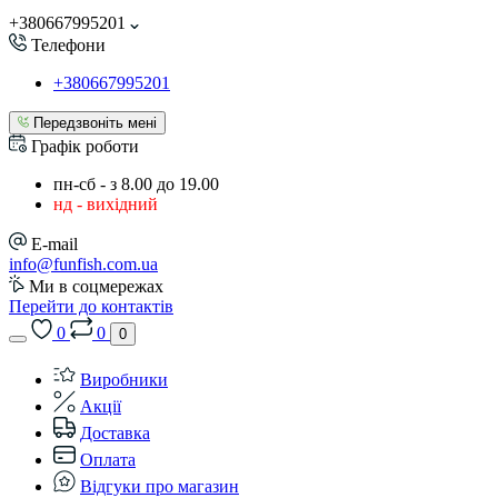
+380667995201
Телефони
+380667995201
Передзвоніть мені
Графік роботи
пн-сб - з 8.00 до 19.00
нд - вихідний
E-mail
info@funfish.com.ua
Ми в соцмережах
Перейти до контактів
0
0
0
Виробники
Акції
Доставка
Оплата
Відгуки про магазин