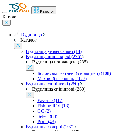
Каталог
Каталог
Вудилища
Каталог
Вудилища універсальні (14)
Вудилища поплавцеві (235)
Вудилища поплавцеві (235)
Болонські, матчеві (з кільцями) (108)
Махові (без кілець) (127)
Вудилища спінінгові (260)
Вудилища спінінгові (260)
Favorite (117)
Fishing ROI (13)
GC (2)
Select (83)
Різні (43)
Вудилища фідерні (107)