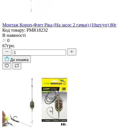
Монтаж Короп-Флет Ріка (На засос 2 гачки) (10шт/уп) 80г
Код товару: PMR18232
В наявності
0
67грн.
До кошика