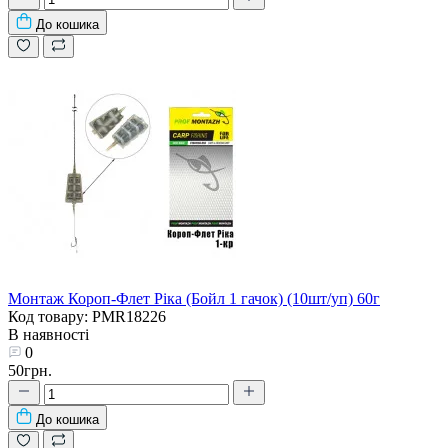
До кошика
Монтаж Короп-Флет Ріка (Бойл 1 гачок) (10шт/уп) 60г
Код товару: PMR18226
В наявності
0
50грн.
До кошика