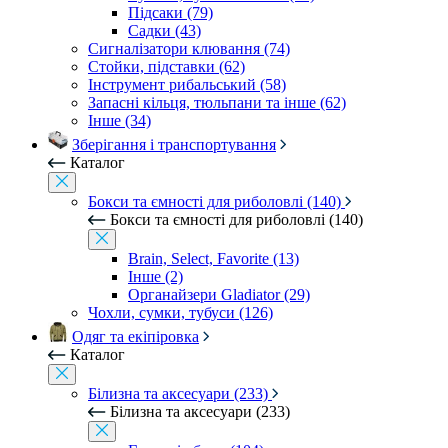
Підсаки (79)
Садки (43)
Сигналізатори клювання (74)
Стойки, підставки (62)
Інструмент рибальський (58)
Запасні кільця, тюльпани та інше (62)
Інше (34)
Зберігання і транспортування
Каталог
Бокси та ємності для риболовлі (140)
Бокси та ємності для риболовлі (140)
Brain, Select, Favorite (13)
Інше (2)
Органайзери Gladiator (29)
Чохли, сумки, тубуси (126)
Одяг та екіпіровка
Каталог
Білизна та аксесуари (233)
Білизна та аксесуари (233)