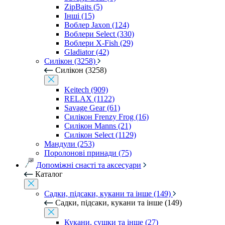
ZipBaits (5)
Інші (15)
Воблер Jaxon (124)
Воблери Select (330)
Воблери X-Fish (29)
Gladiator (42)
Силікон (3258)
Силікон (3258)
Keitech (909)
RELAX (1122)
Savage Gear (61)
Силікон Frenzy Frog (16)
Силікон Manns (21)
Силікон Select (1129)
Мандули (253)
Поролонові принади (75)
Допоміжні снасті та аксесуари
Каталог
Садки, підсаки, кукани та інше (149)
Садки, підсаки, кукани та інше (149)
Кукани, сушки та інше (27)