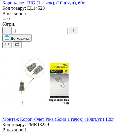
Короп-флет BIG (1 гачок), (10шт/уп), 60г.
Код товару: EL14523
В наявності
0
60грн.
До кошика
Монтаж Короп-Флет Ріка (Бойл 1 гачок) (10шт/уп) 120г
Код товару: PMR18229
В наявності