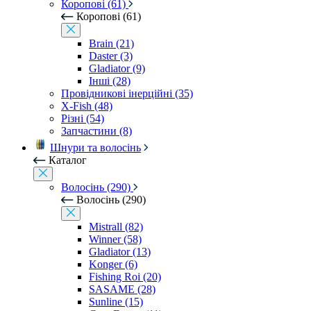
Коропові (61)
Коропові (61)
Brain (21)
Daster (3)
Gladiator (9)
Інші (28)
Провідникові інерційні (35)
X-Fish (48)
Різні (54)
Запчастини (8)
Шнури та волосінь
Каталог
Волосінь (290)
Волосінь (290)
Mistrall (82)
Winner (58)
Gladiator (13)
Konger (6)
Fishing Roi (20)
SASAME (28)
Sunline (15)