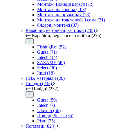
Монтажі Вбивця карася (72)
Монтажі на коропа (103)
Монтажі на пружинах (28)
Монтажі на товстолоба і сома (31)
Фідерні монтажі (87)
Карабіни, вертлюги, застібки (235)
Карабіни, вертлюги, застібки (235)
FishingRoi (52)
Gurza (71)
Intech (14)
SASAME (49)
Select (30)
Інші (18)
ПВА матеріали (20)
Повідці (232)
Повідці (232)
Gurza (59)
Intech (7)
Ukrspin (56)
Повідці Select (35)
Різні (75)
Поплавці (824)