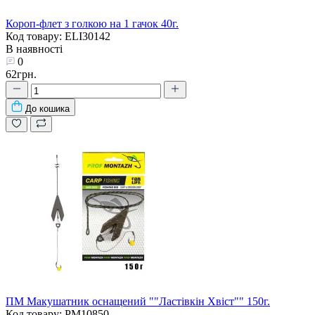
Короп-флет з голкою на 1 гачок 40г.
Код товару: ELI30142
В наявності
0
62грн.
До кошика
ПМ Макушатник оснащений ""Ластівкін Хвіст"" 150г.
Код товару: PM10850