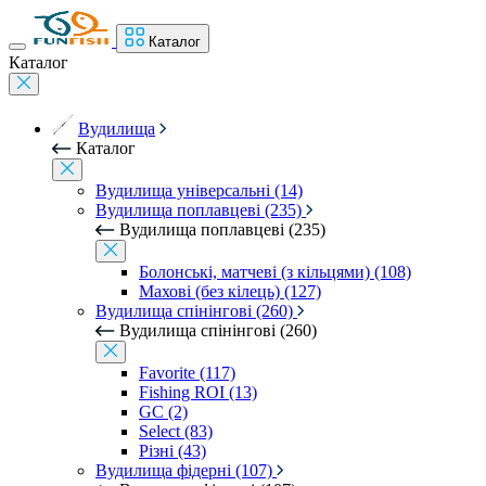
Каталог
Каталог
Вудилища
Каталог
Вудилища універсальні (14)
Вудилища поплавцеві (235)
Вудилища поплавцеві (235)
Болонські, матчеві (з кільцями) (108)
Махові (без кілець) (127)
Вудилища спінінгові (260)
Вудилища спінінгові (260)
Favorite (117)
Fishing ROI (13)
GC (2)
Select (83)
Різні (43)
Вудилища фідерні (107)