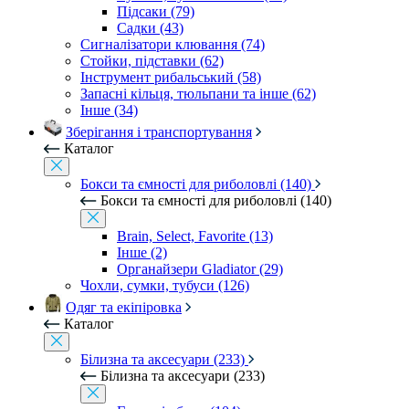
Підсаки (79)
Садки (43)
Сигналізатори клювання (74)
Стойки, підставки (62)
Інструмент рибальський (58)
Запасні кільця, тюльпани та інше (62)
Інше (34)
Зберігання і транспортування
Каталог
Бокси та ємності для риболовлі (140)
Бокси та ємності для риболовлі (140)
Brain, Select, Favorite (13)
Інше (2)
Органайзери Gladiator (29)
Чохли, сумки, тубуси (126)
Одяг та екіпіровка
Каталог
Білизна та аксесуари (233)
Білизна та аксесуари (233)