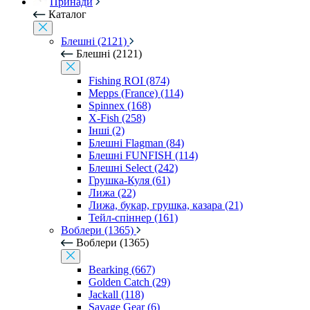
Принади
Каталог
Блешні (2121)
Блешні (2121)
Fishing ROI (874)
Mepps (France) (114)
Spinnex (168)
X-Fish (258)
Інші (2)
Блешні Flagman (84)
Блешні FUNFISH (114)
Блешні Select (242)
Грушка-Куля (61)
Лижа (22)
Лижа, букар, грушка, казара (21)
Тейл-спіннер (161)
Воблери (1365)
Воблери (1365)
Bearking (667)
Golden Catch (29)
Jackall (118)
Savage Gear (6)