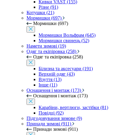
Кивки VAST (155)
Різне (91)
Котушки (21)
Мормишки (697)
Мормишки (697)
Мормишки Вольфрам (645)
Мормишки свинець (52)
Намети зимові (19)
Одяг та екіпіровка (258)
Одяг та екіпіровка (258)
Білизна та аксесуари (191)
Верхній одяг (43)
Взуття (13)
Інше (11)
Оснащення і монтаж (173)
Оснащення і монтаж (173)
Карабіни, вертлюги, застібки (81)
Повідці (92)
Підгодовування зимове (9)
Принади зимові (911)
Принади зимові (911)