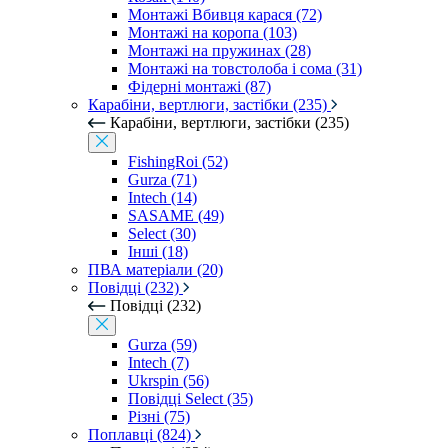
Монтажі Вбивця карася (72)
Монтажі на коропа (103)
Монтажі на пружинах (28)
Монтажі на товстолоба і сома (31)
Фідерні монтажі (87)
Карабіни, вертлюги, застібки (235)
Карабіни, вертлюги, застібки (235)
FishingRoi (52)
Gurza (71)
Intech (14)
SASAME (49)
Select (30)
Інші (18)
ПВА матеріали (20)
Повідці (232)
Повідці (232)
Gurza (59)
Intech (7)
Ukrspin (56)
Повідці Select (35)
Різні (75)
Поплавці (824)