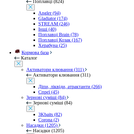
Поплавці (824)
Angler (94)
Gladiator (174)
STREAM (246)
Інші (40)
Поплавці Brain (78)
Поплавці Козак (167)
Херабуна (25)
Кормова база
Каталог
Активатори клювання (311)
Активатори клювання (311)
Діпи, ліквіди, атрактанти (266)
Спреї (45)
Зернові суміші (84)
Зернові суміші (84)
3Kbaits (82)
Corona (2)
Насадки (1205)
Насадки (1205)