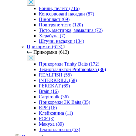
Бойли, пелетс (716)
Консервовані насадки (87)
Пінопласт (69)
Повітряне тісто (120)
Тісто, мастирка, мамалига (72)
Херабуна (7)
Штучні насадки (134)
Прикормки (613)
Прикормки (613)
Прикормки Trinity Baits (172)
Технопланктон Profmontazh (36)
REALFISH (55)
INTERKRILL (58)
PEREKAT (69)
Brain (16)
Carptronik (36)
Прикормки 3K Baits (35)
RPF (16)
Клейковина (11)
FCF (3)
Макуха (89)
Технопланктон (53)