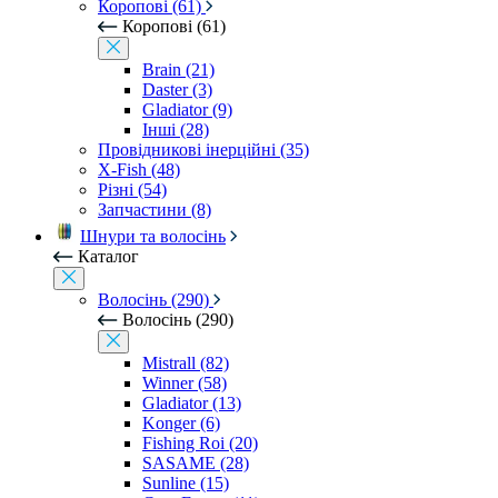
Коропові (61)
Коропові (61)
Brain (21)
Daster (3)
Gladiator (9)
Інші (28)
Провідникові інерційні (35)
X-Fish (48)
Різні (54)
Запчастини (8)
Шнури та волосінь
Каталог
Волосінь (290)
Волосінь (290)
Mistrall (82)
Winner (58)
Gladiator (13)
Konger (6)
Fishing Roi (20)
SASAME (28)
Sunline (15)