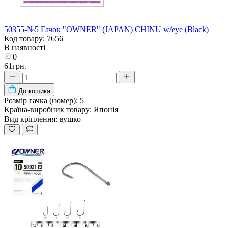
50355-№5 Гачок "OWNER" (JAPAN) CHINU w/eye (Black)
Код товару: 7656
В наявності
0
61грн.
До кошика
Розмір гачка (номер):
5
Країна-виробник товару:
Японія
Вид кріплення:
вушко