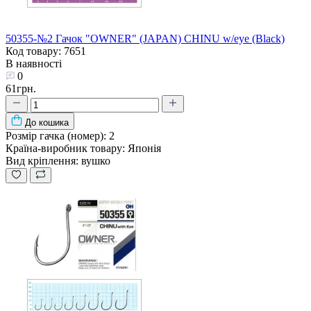
50355-№2 Гачок "OWNER" (JAPAN) CHINU w/eye (Black)
Код товару: 7651
В наявності
0
61грн.
До кошика
Розмір гачка (номер):
2
Країна-виробник товару:
Японія
Вид кріплення:
вушко