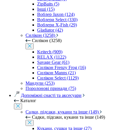
ZipBaits (5)
Інші (15)
Воблер Jaxon (124)
Воблери Select (330)
Воблери X-Fish (29)
Gladiator (42)
Силікон (3258)
Силікон (3258)
Keitech (909)
RELAX (1122)
Savage Gear (61)
Силікон Frenzy Frog (16)
Силікон Manns (21)
Силікон Select (1129)
Мандули (253)
Поролонові принади (75)
Допоміжні снасті та аксесуари
Каталог
Садки, підсаки, кукани та інше (149)
Садки, підсаки, кукани та інше (149)
Кукани, сушки та інше (27)