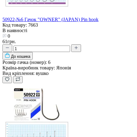
50922-№6 Гачок "OWNER" (JAPAN) Pin hook
Код товару: 7663
В наявності
0
61грн.
До кошика
Розмір гачка (номер):
6
Країна-виробник товару:
Японія
Вид кріплення:
вушко