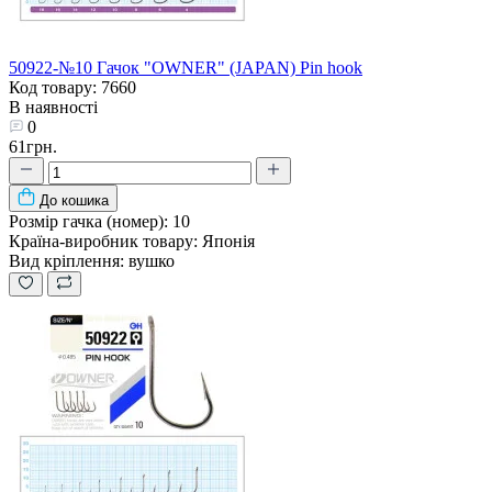
50922-№10 Гачок "OWNER" (JAPAN) Pin hook
Код товару: 7660
В наявності
0
61грн.
До кошика
Розмір гачка (номер):
10
Країна-виробник товару:
Японія
Вид кріплення:
вушко