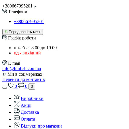
+380667995201
Телефони
+380667995201
Передзвоніть мені
Графік роботи
пн-сб - з 8.00 до 19.00
нд - вихідний
E-mail
info@funfish.com.ua
Ми в соцмережах
Перейти до контактів
0
0
0
Виробники
Акції
Доставка
Оплата
Відгуки про магазин