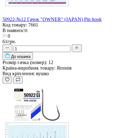
50922-№12 Гачок "OWNER" (JAPAN) Pin hook
Код товару: 7661
В наявності
0
61грн.
До кошика
Розмір гачка (номер):
12
Країна-виробник товару:
Японія
Вид кріплення:
вушко