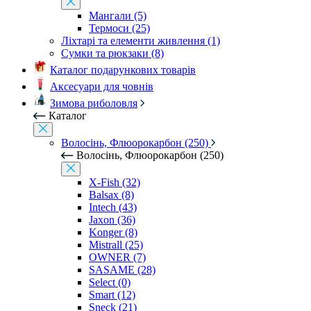
Мангали (5)
Термоси (25)
Ліхтарі та елементи живлення (1)
Сумки та рюкзаки (8)
Каталог подарункових товарів
Аксесуари для човнів
Зимова риболовля
Каталог
Волосінь, Флюорокарбон (250)
Волосінь, Флюорокарбон (250)
X-Fish (32)
Balsax (8)
Intech (43)
Jaxon (36)
Konger (8)
Mistrall (25)
OWNER (7)
SASAME (28)
Select (0)
Smart (12)
Sneck (21)