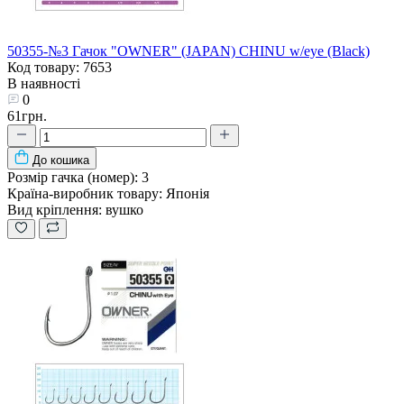
50355-№3 Гачок "OWNER" (JAPAN) CHINU w/eye (Black)
Код товару: 7653
В наявності
0
61грн.
До кошика
Розмір гачка (номер):
3
Країна-виробник товару:
Японія
Вид кріплення:
вушко