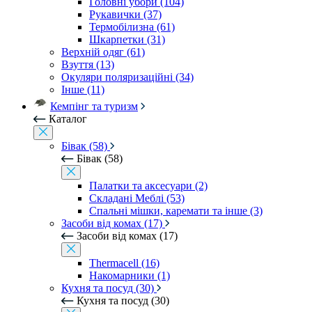
Головні убори (104)
Рукавички (37)
Термобілизна (61)
Шкарпетки (31)
Верхній одяг (61)
Взуття (13)
Окуляри поляризаційні (34)
Інше (11)
Кемпінг та туризм
Каталог
Бівак (58)
Бівак (58)
Палатки та аксесуари (2)
Складані Меблі (53)
Спальні мішки, каремати та інше (3)
Засоби від комах (17)
Засоби від комах (17)
Thermacell (16)
Накомарники (1)
Кухня та посуд (30)
Кухня та посуд (30)