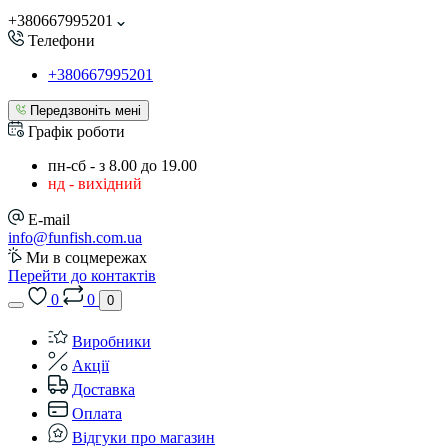
+380667995201
Телефони
+380667995201
Передзвоніть мені
Графік роботи
пн-сб - з 8.00 до 19.00
нд - вихідний
E-mail
info@funfish.com.ua
Ми в соцмережах
Перейти до контактів
0
0
0
Виробники
Акції
Доставка
Оплата
Відгуки про магазин