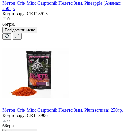
Метод-Стік Мікс Carptronik Пелетс 3мм. Pineapple (Ананас)
250гр.
Код товару: CRT18913
0
66грн.
Повідомити мене
Метод-Стік Мікс Carptronik Пелетс 3мм. Plum (слива) 250гр.
Код товару: CRT18906
0
66грн.