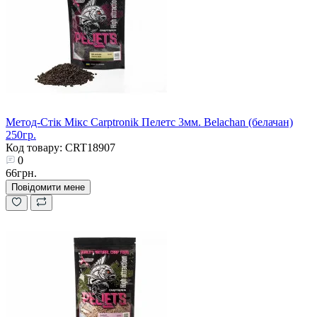
Метод-Стік Мікс Carptronik Пелетс 3мм. Belachan (белачан)
250гр.
Код товару: CRT18907
0
66грн.
Повідомити мене