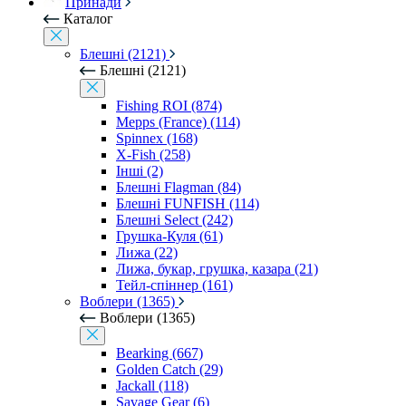
Принади
Каталог
Блешні (2121)
Блешні (2121)
Fishing ROI (874)
Mepps (France) (114)
Spinnex (168)
X-Fish (258)
Інші (2)
Блешні Flagman (84)
Блешні FUNFISH (114)
Блешні Select (242)
Грушка-Куля (61)
Лижа (22)
Лижа, букар, грушка, казара (21)
Тейл-спіннер (161)
Воблери (1365)
Воблери (1365)
Bearking (667)
Golden Catch (29)
Jackall (118)
Savage Gear (6)