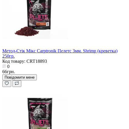
Метод-Стік Мікс Carptronik Пелетс 3мм. Shrimp (креветка)
250гр.
Код товару: CRT18893
0
66грн.
Повідомити мене