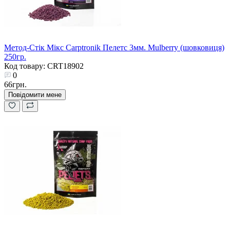
Метод-Стік Мікс Carptronik Пелетс 3мм. Mulberry (шовковиця)
250гр.
Код товару: CRT18902
0
66грн.
Повідомити мене