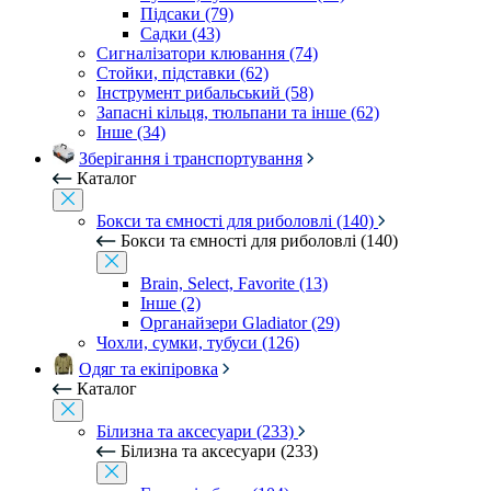
Підсаки (79)
Садки (43)
Сигналізатори клювання (74)
Стойки, підставки (62)
Інструмент рибальський (58)
Запасні кільця, тюльпани та інше (62)
Інше (34)
Зберігання і транспортування
Каталог
Бокси та ємності для риболовлі (140)
Бокси та ємності для риболовлі (140)
Brain, Select, Favorite (13)
Інше (2)
Органайзери Gladiator (29)
Чохли, сумки, тубуси (126)
Одяг та екіпіровка
Каталог
Білизна та аксесуари (233)
Білизна та аксесуари (233)