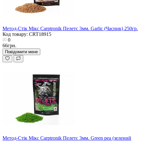
Метод-Стік Мікс Carptronik Пелетс 3мм. Garlic (Часник) 250гр.
Код товару: CRT18915
0
66грн.
Повідомити мене
Метод-Стік Мікс Carptronik Пелетс 3мм. Green pea (зелений