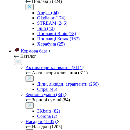
Поплавці (824)
Angler (94)
Gladiator (174)
STREAM (246)
Інші (40)
Поплавці Brain (78)
Поплавці Козак (167)
Херабуна (25)
Кормова база
Каталог
Активатори клювання (311)
Активатори клювання (311)
Діпи, ліквіди, атрактанти (266)
Спреї (45)
Зернові суміші (84)
Зернові суміші (84)
3Kbaits (82)
Corona (2)
Насадки (1205)
Насадки (1205)