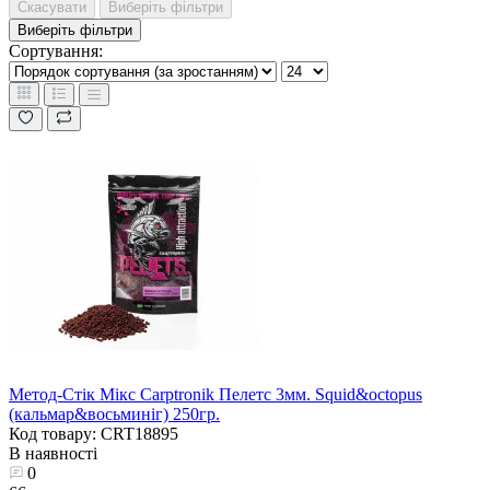
Скасувати
Виберіть фільтри
Виберіть фільтри
Сортування:
Метод-Стік Мікс Carptronik Пелетс 3мм. Squid&octopus
(кальмар&восьминіг) 250гр.
Код товару: CRT18895
В наявності
0