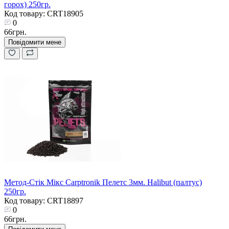
горох) 250гр.
Код товару: CRT18905
0
66грн.
Повідомити мене
Метод-Стік Мікс Carptronik Пелетс 3мм. Halibut (палтус)
250гр.
Код товару: CRT18897
0
66грн.