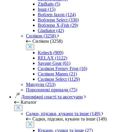
ZipBaits (5)
Інші (15)
Воблер Jaxon (124)
Воблери Select (330)
Воблери X-Fish (29)
Gladiator (42)
Силікон (3258)
Силікон (3258)
Keitech (909)
RELAX (1122)
Savage Gear (61)
Силікон Frenzy Frog (16)
Силікон Manns (21)
Силікон Select (1129)
Мандули (253)
Поролонові принади (75)
Допоміжні снасті та аксесуари
Каталог
Садки, підсаки, кукани та інше (149)
Садки, підсаки, кукани та інше (149)
Кукани, сушки та інше (27)