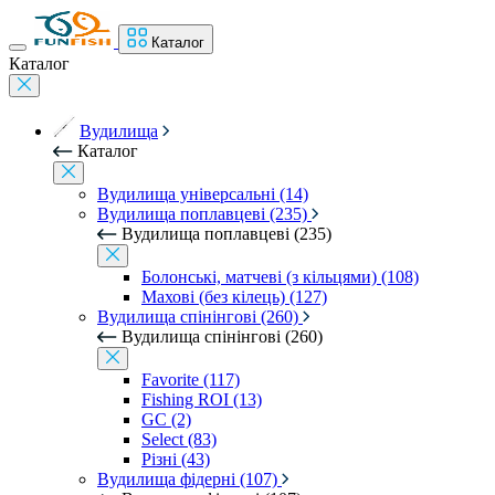
Каталог
Каталог
Вудилища
Каталог
Вудилища універсальні (14)
Вудилища поплавцеві (235)
Вудилища поплавцеві (235)
Болонські, матчеві (з кільцями) (108)
Махові (без кілець) (127)
Вудилища спінінгові (260)
Вудилища спінінгові (260)
Favorite (117)
Fishing ROI (13)
GC (2)
Select (83)
Різні (43)
Вудилища фідерні (107)