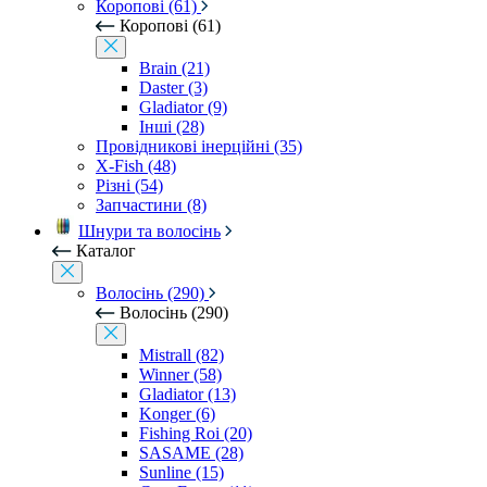
Коропові (61)
Коропові (61)
Brain (21)
Daster (3)
Gladiator (9)
Інші (28)
Провідникові інерційні (35)
X-Fish (48)
Різні (54)
Запчастини (8)
Шнури та волосінь
Каталог
Волосінь (290)
Волосінь (290)
Mistrall (82)
Winner (58)
Gladiator (13)
Konger (6)
Fishing Roi (20)
SASAME (28)
Sunline (15)