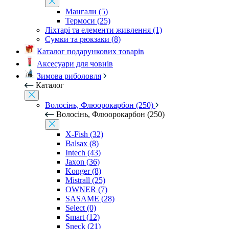
Мангали (5)
Термоси (25)
Ліхтарі та елементи живлення (1)
Сумки та рюкзаки (8)
Каталог подарункових товарів
Аксесуари для човнів
Зимова риболовля
Каталог
Волосінь, Флюорокарбон (250)
Волосінь, Флюорокарбон (250)
X-Fish (32)
Balsax (8)
Intech (43)
Jaxon (36)
Konger (8)
Mistrall (25)
OWNER (7)
SASAME (28)
Select (0)
Smart (12)
Sneck (21)