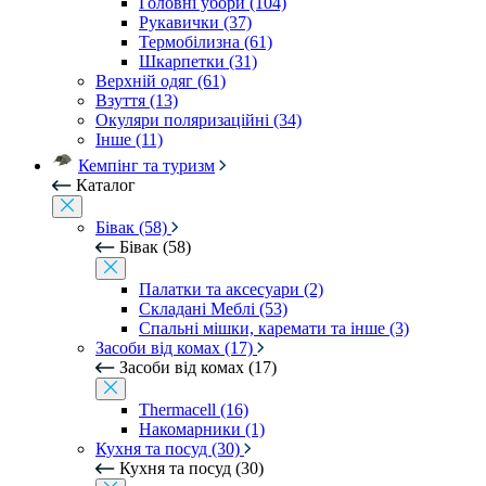
Головні убори (104)
Рукавички (37)
Термобілизна (61)
Шкарпетки (31)
Верхній одяг (61)
Взуття (13)
Окуляри поляризаційні (34)
Інше (11)
Кемпінг та туризм
Каталог
Бівак (58)
Бівак (58)
Палатки та аксесуари (2)
Складані Меблі (53)
Спальні мішки, каремати та інше (3)
Засоби від комах (17)
Засоби від комах (17)
Thermacell (16)
Накомарники (1)
Кухня та посуд (30)
Кухня та посуд (30)