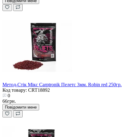
Повідомити мене
Метод-Стік Мікс Carptronik Пелетс 3мм. Robin red 250гр.
Код товару: CRT18892
0
66грн.
Повідомити мене