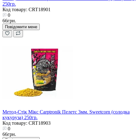
250гр.
Код товару: CRT18901
0
66грн.
Повідомити мене
Метод-Стік Мікс Carptronik Пелетс 3мм. Sweetcorn (солодка
кукуруза) 250гр.
Код товару: CRT18903
0
66грн.