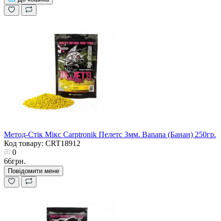
Метод-Стік Мікс Carptronik Пелетс 3мм. Banana (Банан) 250гр.
Код товару: CRT18912
0
66грн.
Повідомити мене