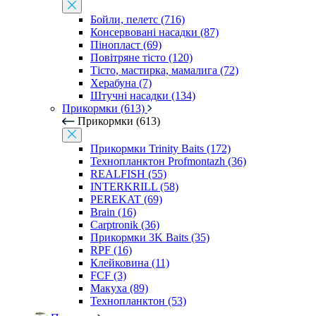
Бойли, пелетс (716)
Консервовані насадки (87)
Пінопласт (69)
Повітряне тісто (120)
Тісто, мастирка, мамалига (72)
Херабуна (7)
Штучні насадки (134)
Прикормки (613)
Прикормки (613)
Прикормки Trinity Baits (172)
Технопланктон Profmontazh (36)
REALFISH (55)
INTERKRILL (58)
PEREKAT (69)
Brain (16)
Carptronik (36)
Прикормки 3K Baits (35)
RPF (16)
Клейковина (11)
FCF (3)
Макуха (89)
Технопланктон (53)