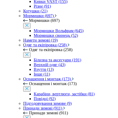
Кивки VAST (155)
Різне (91)
Котушки (21)
Мормишки (697)
Мормишки (697)
Мормишки Вольфрам (645)
Мормишки свинець (52)
Намети зимові (19)
Одяг та екіпіровка (258)
Одяг та екіпіровка (258)
Білизна та аксесуари (191)
Верхній одяг (43)
Взуття (13)
Інше (11)
Оснащення і монтаж (173)
Оснащення і монтаж (173)
Карабіни, вертлюги, застібки (81)
Повідці (92)
Підгодовування зимове (9)
Принади зимові (911)
Принади зимові (911)