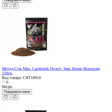
Повідомити мене
Метод-Стік Мікс Carptronik Пелетс 3мм. Hemp (Конопля)
250гр.
Код товару: CRT18910
0
66грн.
Повідомити мене