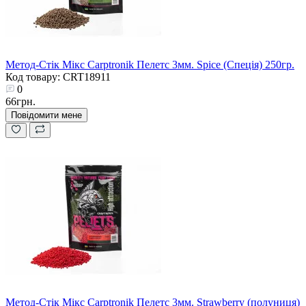
Метод-Стік Мікс Carptronik Пелетс 3мм. Spice (Спеція) 250гр.
Код товару: CRT18911
0
66грн.
Повідомити мене
Метод-Стік Мікс Carptronik Пелетс 3мм. Strawberry (полуниця)