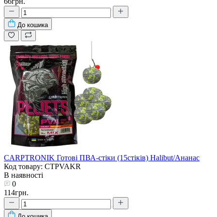
66грн.
До кошика
CARPTRONIK Готові ПВА-стіки (15стіків) Halibut/Ананас
Код товару: CTPVAKR
В наявності
0
114грн.
До кошика