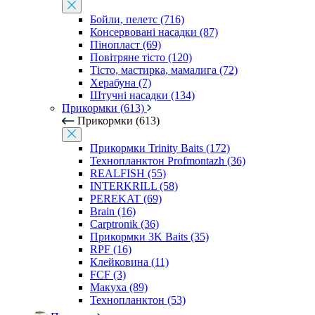
Бойли, пелетс (716)
Консервовані насадки (87)
Пінопласт (69)
Повітряне тісто (120)
Тісто, мастирка, мамалига (72)
Херабуна (7)
Штучні насадки (134)
Прикормки (613)
Прикормки (613)
Прикормки Trinity Baits (172)
Технопланктон Profmontazh (36)
REALFISH (55)
INTERKRILL (58)
PEREKAT (69)
Brain (16)
Carptronik (36)
Прикормки 3K Baits (35)
RPF (16)
Клейковина (11)
FCF (3)
Макуха (89)
Технопланктон (53)