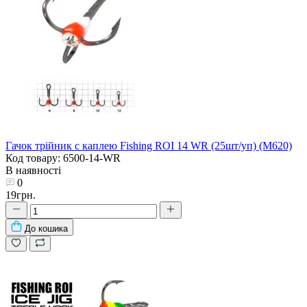
Гачок трійник с каплею Fishing ROI 14 WR (25шт/уп) (M620)
Код товару: 6500-14-WR
В наявності
0
19грн.
До кошика