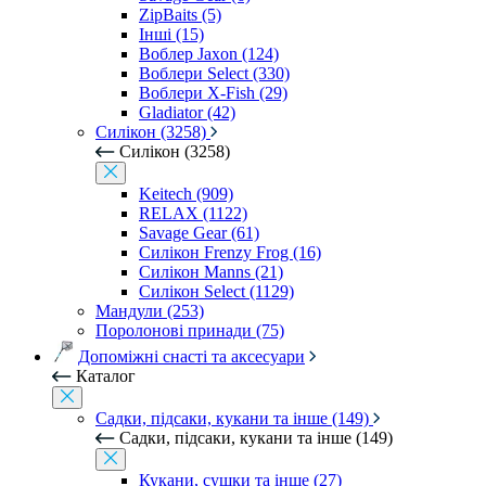
ZipBaits (5)
Інші (15)
Воблер Jaxon (124)
Воблери Select (330)
Воблери X-Fish (29)
Gladiator (42)
Силікон (3258)
Силікон (3258)
Keitech (909)
RELAX (1122)
Savage Gear (61)
Силікон Frenzy Frog (16)
Силікон Manns (21)
Силікон Select (1129)
Мандули (253)
Поролонові принади (75)
Допоміжні снасті та аксесуари
Каталог
Садки, підсаки, кукани та інше (149)
Садки, підсаки, кукани та інше (149)
Кукани, сушки та інше (27)