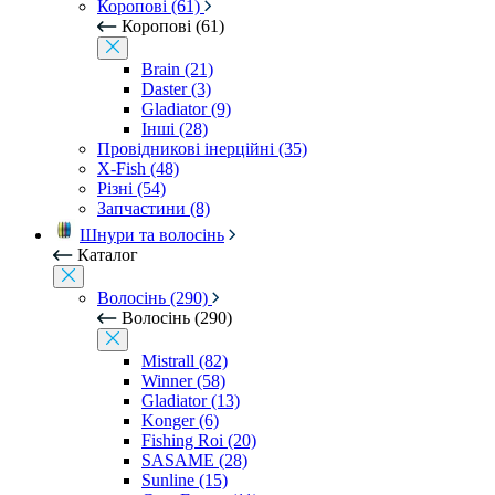
Коропові (61)
Коропові (61)
Brain (21)
Daster (3)
Gladiator (9)
Інші (28)
Провідникові інерційні (35)
X-Fish (48)
Різні (54)
Запчастини (8)
Шнури та волосінь
Каталог
Волосінь (290)
Волосінь (290)
Mistrall (82)
Winner (58)
Gladiator (13)
Konger (6)
Fishing Roi (20)
SASAME (28)
Sunline (15)