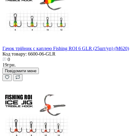
Гачок трійник с каплею Fishing ROI 6 GLR (25шт/уп) (M620)
Код товару: 6600-06-GLR
0
19грн.
Повідомити мене