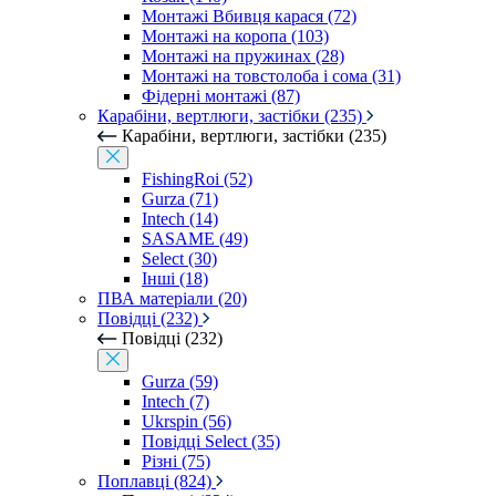
Монтажі Вбивця карася (72)
Монтажі на коропа (103)
Монтажі на пружинах (28)
Монтажі на товстолоба і сома (31)
Фідерні монтажі (87)
Карабіни, вертлюги, застібки (235)
Карабіни, вертлюги, застібки (235)
FishingRoi (52)
Gurza (71)
Intech (14)
SASAME (49)
Select (30)
Інші (18)
ПВА матеріали (20)
Повідці (232)
Повідці (232)
Gurza (59)
Intech (7)
Ukrspin (56)
Повідці Select (35)
Різні (75)
Поплавці (824)