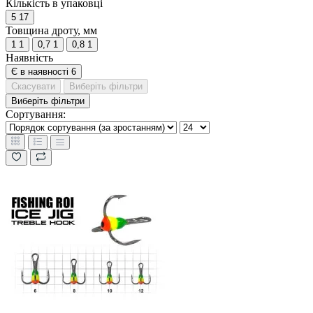
Кількість в упаковці
5
17
Товщина дроту, мм
1
1
0,7
1
0,8
1
Наявність
Є в наявності
6
Скасувати
Виберіть фільтри
Виберіть фільтри
Сортування: