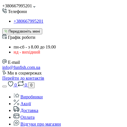
+380667995201
Телефони
+380667995201
Передзвоніть мені
Графік роботи
пн-сб - з 8.00 до 19.00
нд - вихідний
E-mail
info@funfish.com.ua
Ми в соцмережах
Перейти до контактів
0
0
0
Виробники
Акції
Доставка
Оплата
Відгуки про магазин