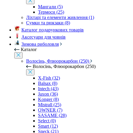
Мангали (5)
Термоси (25)
Ліхтарі та елементи живлення (1)
Сумки та рюкзаки (8)
Каталог подарункових товарів
Аксесуари для човнів
Зимова риболовля
Каталог
Волосінь, Флюорокарбон (250)
Волосінь, Флюорокарбон (250)
X-Fish (32)
Balsax (8)
Intech (43)
Jaxon (36)
Konger (8)
Mistrall (25)
OWNER (7)
SASAME (28)
Select (0)
Smart (12)
Sneck (21)