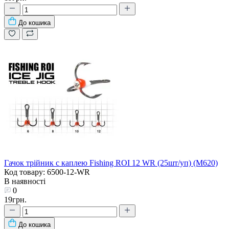
До кошика
Гачок трійник с каплею Fishing ROI 12 WR (25шт/уп) (M620)
Код товару: 6500-12-WR
В наявності
0
19грн.
До кошика