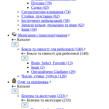
Підсаки (79)
Садки (43)
Сигналізатори клювання (74)
Стойки, підставки (62)
Інструмент рибальський (58)
Запасні кільця, тюльпани та інше (62)
Інше (34)
Зберігання і транспортування
Каталог
Бокси та ємності для риболовлі (140)
Бокси та ємності для риболовлі (140)
Brain, Select, Favorite (13)
Інше (2)
Органайзери Gladiator (29)
Чохли, сумки, тубуси (126)
Одяг та екіпіровка
Каталог
Білизна та аксесуари (233)
Білизна та аксесуари (233)