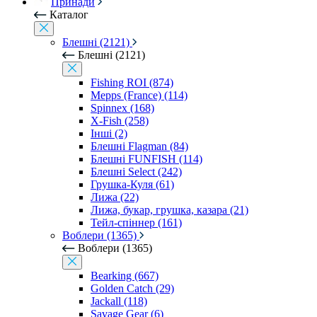
Принади
Каталог
Блешні (2121)
Блешні (2121)
Fishing ROI (874)
Mepps (France) (114)
Spinnex (168)
X-Fish (258)
Інші (2)
Блешні Flagman (84)
Блешні FUNFISH (114)
Блешні Select (242)
Грушка-Куля (61)
Лижа (22)
Лижа, букар, грушка, казара (21)
Тейл-спіннер (161)
Воблери (1365)
Воблери (1365)
Bearking (667)
Golden Catch (29)
Jackall (118)
Savage Gear (6)