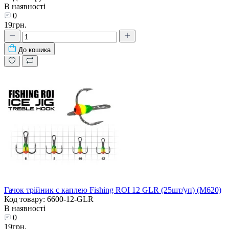
В наявності
0
19грн.
До кошика
Гачок трійник с каплею Fishing ROI 12 GLR (25шт/уп) (M620)
Код товару: 6600-12-GLR
В наявності
0
19грн.