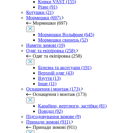
Кивки VAST (155)
Різне (91)
Котушки (21)
Мормишки (697)
Мормишки (697)
Мормишки Вольфрам (645)
Мормишки свинець (52)
Намети зимові (19)
Одяг та екіпіровка (258)
Одяг та екіпіровка (258)
Білизна та аксесуари (191)
Верхній одяг (43)
Взуття (13)
Інше (11)
Оснащення і монтаж (173)
Оснащення і монтаж (173)
Карабіни, вертлюги, застібки (81)
Повідці (92)
Підгодовування зимове (9)
Принади зимові (911)
Принади зимові (911)