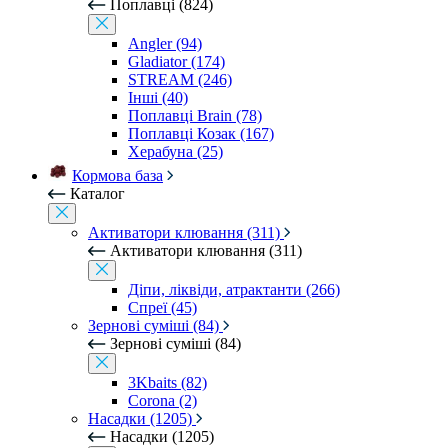
Поплавці (824)
Angler (94)
Gladiator (174)
STREAM (246)
Інші (40)
Поплавці Brain (78)
Поплавці Козак (167)
Херабуна (25)
Кормова база
Каталог
Активатори клювання (311)
Активатори клювання (311)
Діпи, ліквіди, атрактанти (266)
Спреї (45)
Зернові суміші (84)
Зернові суміші (84)
3Kbaits (82)
Corona (2)
Насадки (1205)
Насадки (1205)