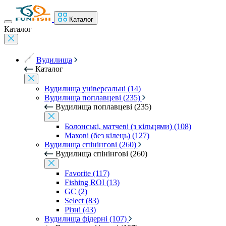
Каталог
Каталог
Вудилища
Каталог
Вудилища універсальні (14)
Вудилища поплавцеві (235)
Вудилища поплавцеві (235)
Болонські, матчеві (з кільцями) (108)
Махові (без кілець) (127)
Вудилища спінінгові (260)
Вудилища спінінгові (260)
Favorite (117)
Fishing ROI (13)
GC (2)
Select (83)
Різні (43)
Вудилища фідерні (107)