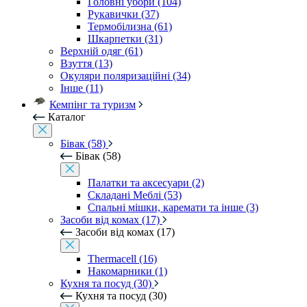
Головні убори (104)
Рукавички (37)
Термобілизна (61)
Шкарпетки (31)
Верхній одяг (61)
Взуття (13)
Окуляри поляризаційні (34)
Інше (11)
Кемпінг та туризм
Каталог
Бівак (58)
Бівак (58)
Палатки та аксесуари (2)
Складані Меблі (53)
Спальні мішки, каремати та інше (3)
Засоби від комах (17)
Засоби від комах (17)
Thermacell (16)
Накомарники (1)
Кухня та посуд (30)
Кухня та посуд (30)