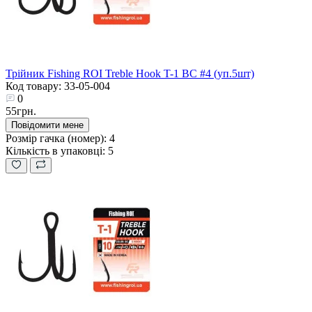
Трійник Fishing ROI Treble Hook T-1 BC #4 (уп.5шт)
Код товару: 33-05-004
0
55грн.
Повідомити мене
Розмір гачка (номер):
4
Кількість в упаковці:
5