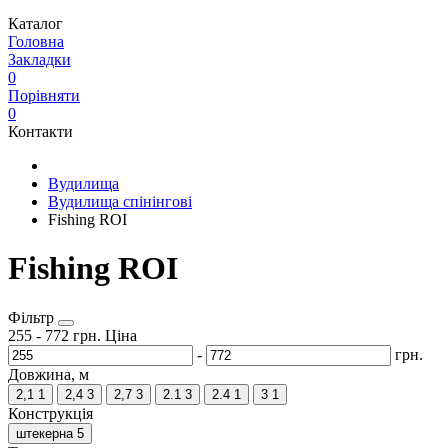
Каталог
Головна
Закладки
0
Порівняти
0
Контакти
Вудилища
Вудилища спінінгові
Fishing ROI
Fishing ROI
Фільтр
255
-
772
грн.
Ціна
-
грн.
Довжина, м
2,1
1
2,4
3
2,7
3
2.1
3
2.4
1
3
1
Конструкція
штекерна
5