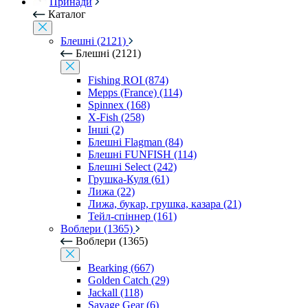
Принади
Каталог
Блешні (2121)
Блешні (2121)
Fishing ROI (874)
Mepps (France) (114)
Spinnex (168)
X-Fish (258)
Інші (2)
Блешні Flagman (84)
Блешні FUNFISH (114)
Блешні Select (242)
Грушка-Куля (61)
Лижа (22)
Лижа, букар, грушка, казара (21)
Тейл-спіннер (161)
Воблери (1365)
Воблери (1365)
Bearking (667)
Golden Catch (29)
Jackall (118)
Savage Gear (6)