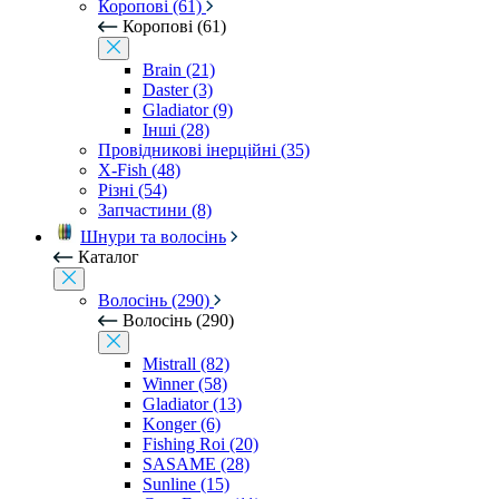
Коропові (61)
Коропові (61)
Brain (21)
Daster (3)
Gladiator (9)
Інші (28)
Провідникові інерційні (35)
X-Fish (48)
Різні (54)
Запчастини (8)
Шнури та волосінь
Каталог
Волосінь (290)
Волосінь (290)
Mistrall (82)
Winner (58)
Gladiator (13)
Konger (6)
Fishing Roi (20)
SASAME (28)
Sunline (15)