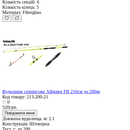
Кількість секцій:
6
Кількість кілець:
5
Матеріал:
Fiberglass
Вудилище спінінгове Alligator FR 210см до 200gr
Код товару: 213-200-21
0
520грн.
Повідомити мене
Довжина вудилища, м:
2.1
Конструкція:
Штекерна
Тест, г:
до 200