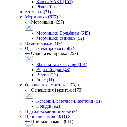
Кивки VAST (155)
Різне (91)
Котушки (21)
Мормишки (697)
Мормишки (697)
Мормишки Вольфрам (645)
Мормишки свинець (52)
Намети зимові (19)
Одяг та екіпіровка (258)
Одяг та екіпіровка (258)
Білизна та аксесуари (191)
Верхній одяг (43)
Взуття (13)
Інше (11)
Оснащення і монтаж (173)
Оснащення і монтаж (173)
Карабіни, вертлюги, застібки (81)
Повідці (92)
Підгодовування зимове (9)
Принади зимові (911)
Принади зимові (911)