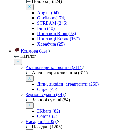
Поплавці (824)
Angler (94)
Gladiator (174)
STREAM (246)
Інші (40)
Поплавці Brain (78)
Поплавці Козак (167)
Херабуна (25)
Кормова база
Каталог
Активатори клювання (311)
Активатори клювання (311)
Діпи, ліквіди, атрактанти (266)
Спреї (45)
Зернові суміші (84)
Зернові суміші (84)
3Kbaits (82)
Corona (2)
Насадки (1205)
Насадки (1205)