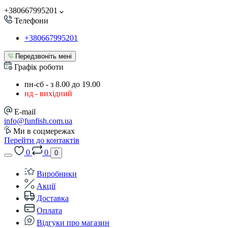
+380667995201
Телефони
+380667995201
Передзвоніть мені
Графік роботи
пн-сб - з 8.00 до 19.00
нд - вихідний
E-mail
info@funfish.com.ua
Ми в соцмережах
Перейти до контактів
0
0
0
Виробники
Акції
Доставка
Оплата
Відгуки про магазин