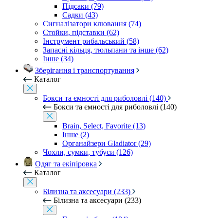
Підсаки (79)
Садки (43)
Сигналізатори клювання (74)
Стойки, підставки (62)
Інструмент рибальський (58)
Запасні кільця, тюльпани та інше (62)
Інше (34)
Зберігання і транспортування
Каталог
Бокси та ємності для риболовлі (140)
Бокси та ємності для риболовлі (140)
Brain, Select, Favorite (13)
Інше (2)
Органайзери Gladiator (29)
Чохли, сумки, тубуси (126)
Одяг та екіпіровка
Каталог
Білизна та аксесуари (233)
Білизна та аксесуари (233)