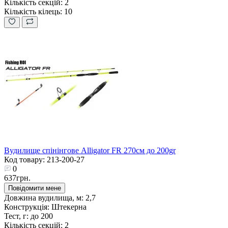
Кількість секцій:
2
Кількість кілець:
10
Вудилище спінінгове Alligator FR 270см до 200gr
Код товару: 213-200-27
0
637грн.
Повідомити мене
Довжина вудилища, м:
2,7
Конструкція:
Штекерна
Тест, г:
до 200
Кількість секцій:
2