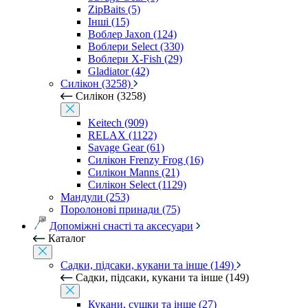
ZipBaits (5)
Інші (15)
Воблер Jaxon (124)
Воблери Select (330)
Воблери X-Fish (29)
Gladiator (42)
Силікон (3258)
Силікон (3258)
Keitech (909)
RELAX (1122)
Savage Gear (61)
Силікон Frenzy Frog (16)
Силікон Manns (21)
Силікон Select (1129)
Мандули (253)
Поролонові принади (75)
Допоміжні снасті та аксесуари
Каталог
Садки, підсаки, кукани та інше (149)
Садки, підсаки, кукани та інше (149)
Кукани, сушки та інше (27)