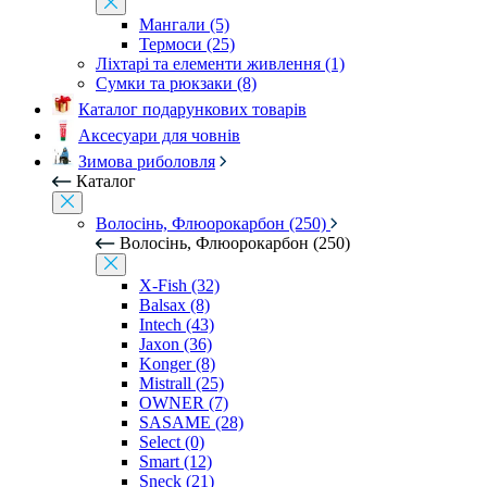
Мангали (5)
Термоси (25)
Ліхтарі та елементи живлення (1)
Сумки та рюкзаки (8)
Каталог подарункових товарів
Аксесуари для човнів
Зимова риболовля
Каталог
Волосінь, Флюорокарбон (250)
Волосінь, Флюорокарбон (250)
X-Fish (32)
Balsax (8)
Intech (43)
Jaxon (36)
Konger (8)
Mistrall (25)
OWNER (7)
SASAME (28)
Select (0)
Smart (12)
Sneck (21)