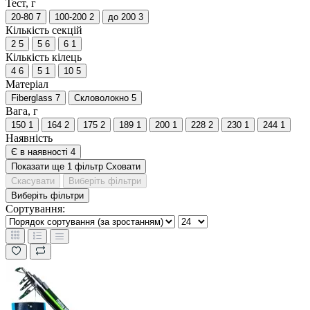
Тест, г
20-80
7
100-200
2
до 200
3
Кількість секцій
2
5
5
6
6
1
Кількість кілець
4
6
5
1
10
5
Матеріал
Fiberglass
7
Скловолокно
5
Вага, г
150
1
164
2
175
2
189
1
200
1
228
2
230
1
244
1
Наявність
Є в наявності
4
Показати ще 1 фільтр
Сховати
Скасувати
Виберіть фільтри
Виберіть фільтри
Сортування: