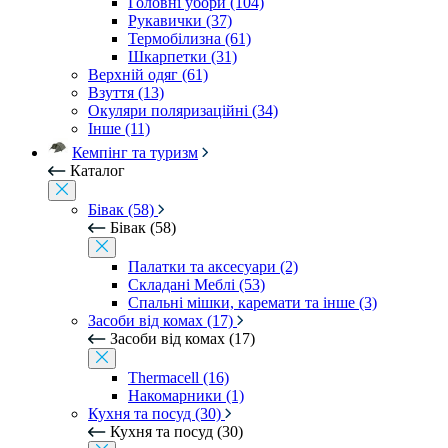
Головні убори (104)
Рукавички (37)
Термобілизна (61)
Шкарпетки (31)
Верхній одяг (61)
Взуття (13)
Окуляри поляризаційні (34)
Інше (11)
Кемпінг та туризм
Каталог
Бівак (58)
Бівак (58)
Палатки та аксесуари (2)
Складані Меблі (53)
Спальні мішки, каремати та інше (3)
Засоби від комах (17)
Засоби від комах (17)
Thermacell (16)
Накомарники (1)
Кухня та посуд (30)
Кухня та посуд (30)