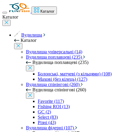
Каталог
Каталог
Вудилища
Каталог
Вудилища універсальні (14)
Вудилища поплавцеві (235)
Вудилища поплавцеві (235)
Болонські, матчеві (з кільцями) (108)
Махові (без кілець) (127)
Вудилища спінінгові (260)
Вудилища спінінгові (260)
Favorite (117)
Fishing ROI (13)
GC (2)
Select (83)
Різні (43)
Вудилища фідерні (107)