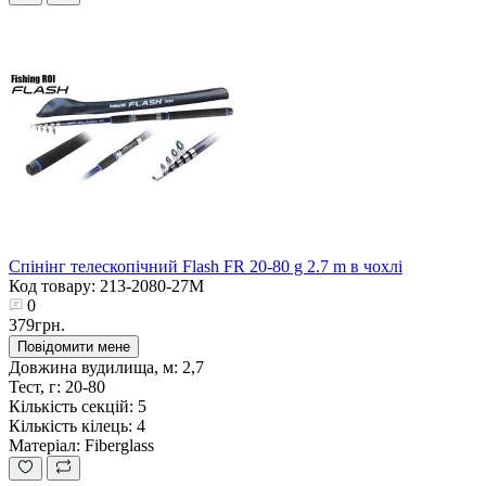
Спінінг телескопічний Flash FR 20-80 g 2.7 m в чохлі
Код товару: 213-2080-27М
0
379грн.
Повідомити мене
Довжина вудилища, м:
2,7
Тест, г:
20-80
Кількість секцій:
5
Кількість кілець:
4
Матеріал:
Fiberglass