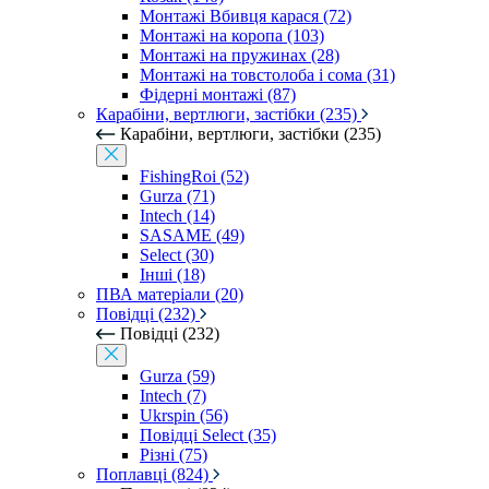
Монтажі Вбивця карася (72)
Монтажі на коропа (103)
Монтажі на пружинах (28)
Монтажі на товстолоба і сома (31)
Фідерні монтажі (87)
Карабіни, вертлюги, застібки (235)
Карабіни, вертлюги, застібки (235)
FishingRoi (52)
Gurza (71)
Intech (14)
SASAME (49)
Select (30)
Інші (18)
ПВА матеріали (20)
Повідці (232)
Повідці (232)
Gurza (59)
Intech (7)
Ukrspin (56)
Повідці Select (35)
Різні (75)
Поплавці (824)