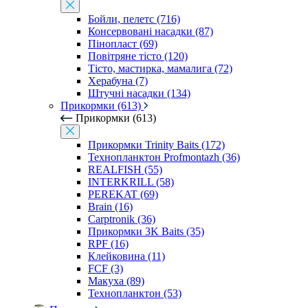
Бойли, пелетс (716)
Консервовані насадки (87)
Пінопласт (69)
Повітряне тісто (120)
Тісто, мастирка, мамалига (72)
Херабуна (7)
Штучні насадки (134)
Прикормки (613)
Прикормки (613)
Прикормки Trinity Baits (172)
Технопланктон Profmontazh (36)
REALFISH (55)
INTERKRILL (58)
PEREKAT (69)
Brain (16)
Carptronik (36)
Прикормки 3K Baits (35)
RPF (16)
Клейковина (11)
FCF (3)
Макуха (89)
Технопланктон (53)