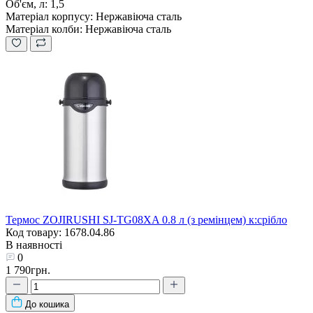
Об'єм, л:
1,5
Матеріал корпусу:
Нержавіюча сталь
Матеріал колби:
Нержавіюча сталь
Термос ZOJIRUSHI SJ-TG08XA 0.8 л (з ремінцем) к:срібло
Код товару: 1678.04.86
В наявності
0
1 790грн.
До кошика