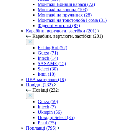
Монтажі Вбивця карася (72)
Монтажі на коропа (103)
Монтажі на пружинах (28)
Монтажі на товстолоба і сома (31)
Фідерні монтажі (87)
Карабіни, вертлюги, застібки (201)
Карабіни, вертлюги, застібки (201)
FishingRoi (52)
Gurza (71)
Intech (14)
SASAME (15)
Select (30)
Інші (18)
ПВА матеріали (19)
Повідці (232)
Повідці (232)
Gurza (59)
Intech (7)
Ukrspin (56)
Повідці Select (35)
Різні (75)
Поплавці (795)