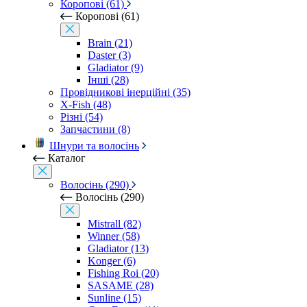
Коропові (61)
Коропові (61)
Brain (21)
Daster (3)
Gladiator (9)
Інші (28)
Провідникові інерційні (35)
X-Fish (48)
Різні (54)
Запчастини (8)
Шнури та волосінь
Каталог
Волосінь (290)
Волосінь (290)
Mistrall (82)
Winner (58)
Gladiator (13)
Konger (6)
Fishing Roi (20)
SASAME (28)
Sunline (15)