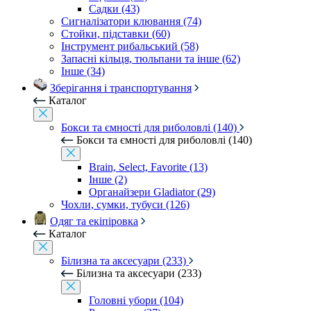
Садки (43)
Сигналізатори клювання (74)
Стойки, підставки (60)
Інструмент рибальський (58)
Запасні кільця, тюльпани та інше (62)
Інше (34)
Зберігання і транспортування
Каталог
Бокси та ємності для риболовлі (140)
Бокси та ємності для риболовлі (140)
Brain, Select, Favorite (13)
Інше (2)
Органайзери Gladiator (29)
Чохли, сумки, тубуси (126)
Одяг та екіпіровка
Каталог
Білизна та аксесуари (233)
Білизна та аксесуари (233)
Головні убори (104)