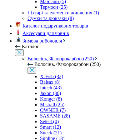
Мангали (5)
Термоси (25)
Ліхтарі та елементи живлення (1)
Сумки та рюкзаки (8)
Каталог подарункових товарів
Аксесуари для човнів
Зимова риболовля
Каталог
Волосінь, Флюорокарбон (250)
Волосінь, Флюорокарбон (250)
X-Fish (32)
Balsax (8)
Intech (43)
Jaxon (36)
Konger (8)
Mistrall (25)
OWNER (7)
SASAME (28)
Select (0)
Smart (12)
Sneck (21)
Sunline (18)