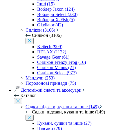
Інші (15)
Воблер Jaxon (124)
Воблери Select (330)
Воблери X-Fish (5)
Gladiator (42)
Силікон (3106)
Силікон (3106)
Keitech (909)
RELAX (1122)
Savage Gear (61)
Силікон Frenzy Frog (16)
Силікон Manns (21)
Силікон Select (977)
Мандули (253)
Поролонові принади (75)
Допоміжні снасті та аксесуари
Каталог
Садки, підсаки, кукани та інше (149)
Садки, підсаки, кукани та інше (149)
Кукани, сушки та інше (27)
Підсаки (79)