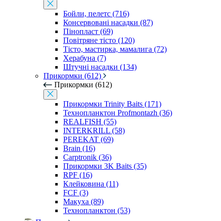
Бойли, пелетс (716)
Консервовані насадки (87)
Пінопласт (69)
Повітряне тісто (120)
Тісто, мастирка, мамалига (72)
Херабуна (7)
Штучні насадки (134)
Прикормки (612)
Прикормки (612)
Прикормки Trinity Baits (171)
Технопланктон Profmontazh (36)
REALFISH (55)
INTERKRILL (58)
PEREKAT (69)
Brain (16)
Carptronik (36)
Прикормки 3K Baits (35)
RPF (16)
Клейковина (11)
FCF (3)
Макуха (89)
Технопланктон (53)