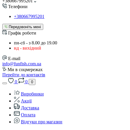
+380667995201
Телефони
+380667995201
Передзвоніть мені
Графік роботи
пн-сб - з 8.00 до 19.00
нд - вихідний
E-mail
info@funfish.com.ua
Ми в соцмережах
Перейти до контактів
0
0
0
Виробники
Акції
Доставка
Оплата
Відгуки про магазин