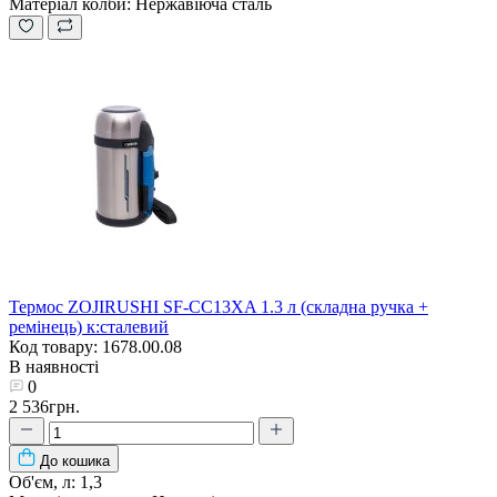
Матеріал колби:
Нержавіюча сталь
Термос ZOJIRUSHI SF-CC13XA 1.3 л (складна ручка +
ремінець) к:сталевий
Код товару: 1678.00.08
В наявності
0
2 536грн.
До кошика
Об'єм, л:
1,3