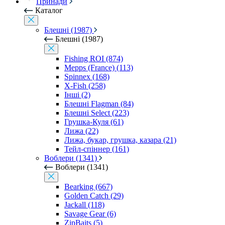
Принади
Каталог
Блешні (1987)
Блешні (1987)
Fishing ROI (874)
Mepps (France) (113)
Spinnex (168)
X-Fish (258)
Інші (2)
Блешні Flagman (84)
Блешні Select (223)
Грушка-Куля (61)
Лижа (22)
Лижа, букар, грушка, казара (21)
Тейл-спіннер (161)
Воблери (1341)
Воблери (1341)
Bearking (667)
Golden Catch (29)
Jackall (118)
Savage Gear (6)
ZipBaits (5)