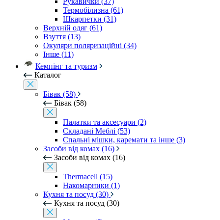
Рукавички (37)
Термобілизна (61)
Шкарпетки (31)
Верхній одяг (61)
Взуття (13)
Окуляри поляризаційні (34)
Інше (11)
Кемпінг та туризм
Каталог
Бівак (58)
Бівак (58)
Палатки та аксесуари (2)
Складані Меблі (53)
Спальні мішки, каремати та інше (3)
Засоби від комах (16)
Засоби від комах (16)
Thermacell (15)
Накомарники (1)
Кухня та посуд (30)
Кухня та посуд (30)