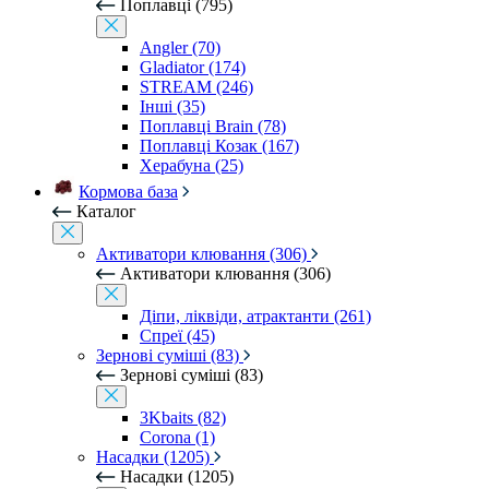
Поплавці (795)
Angler (70)
Gladiator (174)
STREAM (246)
Інші (35)
Поплавці Brain (78)
Поплавці Козак (167)
Херабуна (25)
Кормова база
Каталог
Активатори клювання (306)
Активатори клювання (306)
Діпи, ліквіди, атрактанти (261)
Спреї (45)
Зернові суміші (83)
Зернові суміші (83)
3Kbaits (82)
Corona (1)
Насадки (1205)
Насадки (1205)