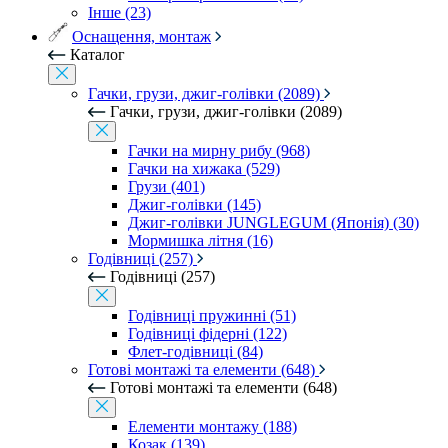
Інше (23)
Оснащення, монтаж
Каталог
Гачки, грузи, джиг-голівки (2089)
Гачки, грузи, джиг-голівки (2089)
Гачки на мирну рибу (968)
Гачки на хижака (529)
Грузи (401)
Джиг-голівки (145)
Джиг-голівки JUNGLEGUM (Японія) (30)
Мормишка літня (16)
Годівниці (257)
Годівниці (257)
Годівниці пружинні (51)
Годівниці фідерні (122)
Флет-годівниці (84)
Готові монтажі та елементи (648)
Готові монтажі та елементи (648)
Елементи монтажу (188)
Козак (139)