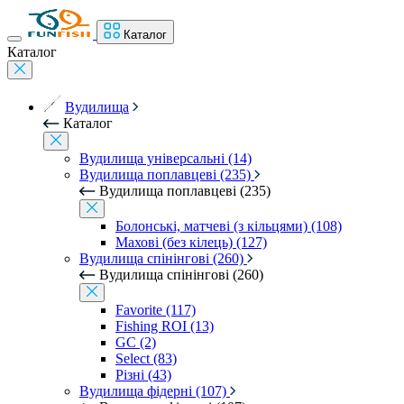
Каталог
Каталог
Вудилища
Каталог
Вудилища універсальні (14)
Вудилища поплавцеві (235)
Вудилища поплавцеві (235)
Болонські, матчеві (з кільцями) (108)
Махові (без кілець) (127)
Вудилища спінінгові (260)
Вудилища спінінгові (260)
Favorite (117)
Fishing ROI (13)
GC (2)
Select (83)
Різні (43)
Вудилища фідерні (107)