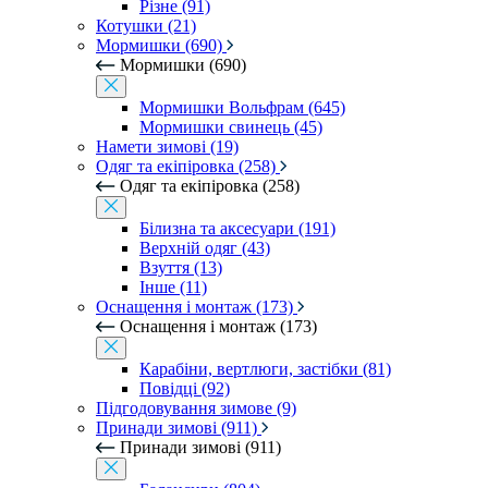
Різне (91)
Котушки (21)
Мормишки (690)
Мормишки (690)
Мормишки Вольфрам (645)
Мормишки свинець (45)
Намети зимові (19)
Одяг та екіпіровка (258)
Одяг та екіпіровка (258)
Білизна та аксесуари (191)
Верхній одяг (43)
Взуття (13)
Інше (11)
Оснащення і монтаж (173)
Оснащення і монтаж (173)
Карабіни, вертлюги, застібки (81)
Повідці (92)
Підгодовування зимове (9)
Принади зимові (911)
Принади зимові (911)