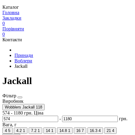
Каталог
Головна
Закладки
0
Порівняти
0
Контакти
Принади
Воблери
Jackall
Jackall
Фільтр
Виробник
Wobblers Jackall
118
574
-
1180
грн.
Ціна
-
грн.
Вага, г
4
5
4.2
1
7.2
1
14
1
14.8
1
16
7
16.3
4
21
4