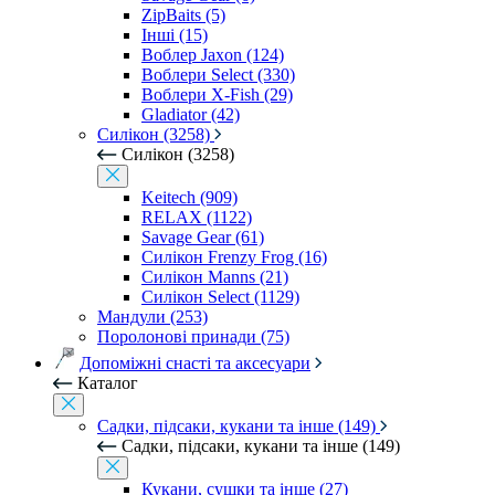
ZipBaits (5)
Інші (15)
Воблер Jaxon (124)
Воблери Select (330)
Воблери X-Fish (29)
Gladiator (42)
Силікон (3258)
Силікон (3258)
Keitech (909)
RELAX (1122)
Savage Gear (61)
Силікон Frenzy Frog (16)
Силікон Manns (21)
Силікон Select (1129)
Мандули (253)
Поролонові принади (75)
Допоміжні снасті та аксесуари
Каталог
Садки, підсаки, кукани та інше (149)
Садки, підсаки, кукани та інше (149)
Кукани, сушки та інше (27)