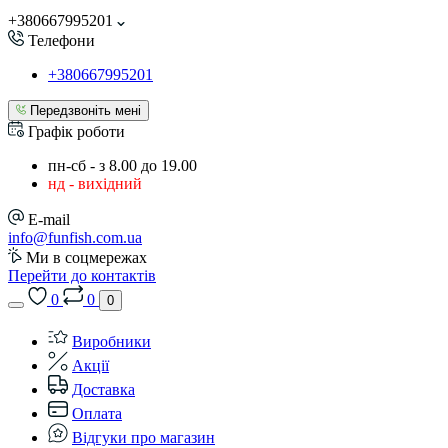
+380667995201
Телефони
+380667995201
Передзвоніть мені
Графік роботи
пн-сб - з 8.00 до 19.00
нд - вихідний
E-mail
info@funfish.com.ua
Ми в соцмережах
Перейти до контактів
0
0
0
Виробники
Акції
Доставка
Оплата
Відгуки про магазин