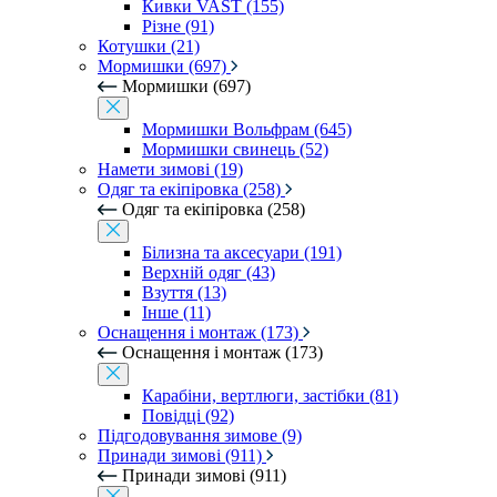
Кивки VAST (155)
Різне (91)
Котушки (21)
Мормишки (697)
Мормишки (697)
Мормишки Вольфрам (645)
Мормишки свинець (52)
Намети зимові (19)
Одяг та екіпіровка (258)
Одяг та екіпіровка (258)
Білизна та аксесуари (191)
Верхній одяг (43)
Взуття (13)
Інше (11)
Оснащення і монтаж (173)
Оснащення і монтаж (173)
Карабіни, вертлюги, застібки (81)
Повідці (92)
Підгодовування зимове (9)
Принади зимові (911)
Принади зимові (911)