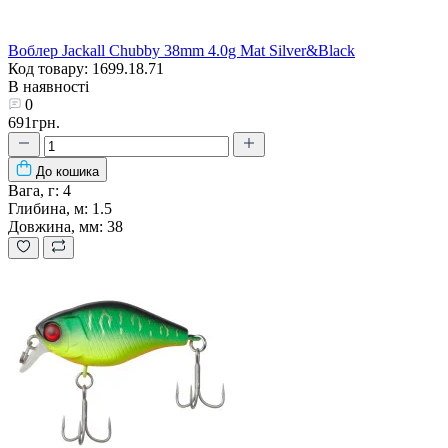
Воблер Jackall Chubby 38mm 4.0g Mat Silver&Black
Код товару: 1699.18.71
В наявності
0
691грн.
До кошика
Вага, г:
4
Глибина, м:
1.5
Довжина, мм:
38