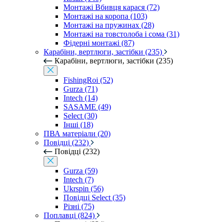
Монтажі Вбивця карася (72)
Монтажі на коропа (103)
Монтажі на пружинах (28)
Монтажі на товстолоба і сома (31)
Фідерні монтажі (87)
Карабіни, вертлюги, застібки (235)
Карабіни, вертлюги, застібки (235)
FishingRoi (52)
Gurza (71)
Intech (14)
SASAME (49)
Select (30)
Інші (18)
ПВА матеріали (20)
Повідці (232)
Повідці (232)
Gurza (59)
Intech (7)
Ukrspin (56)
Повідці Select (35)
Різні (75)
Поплавці (824)