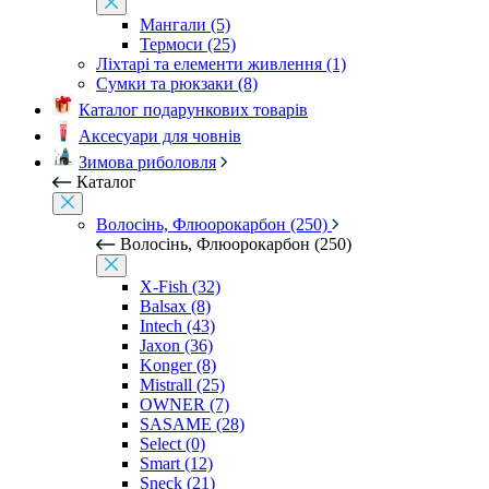
Мангали (5)
Термоси (25)
Ліхтарі та елементи живлення (1)
Сумки та рюкзаки (8)
Каталог подарункових товарів
Аксесуари для човнів
Зимова риболовля
Каталог
Волосінь, Флюорокарбон (250)
Волосінь, Флюорокарбон (250)
X-Fish (32)
Balsax (8)
Intech (43)
Jaxon (36)
Konger (8)
Mistrall (25)
OWNER (7)
SASAME (28)
Select (0)
Smart (12)
Sneck (21)