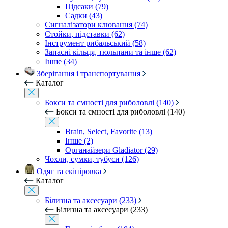
Підсаки (79)
Садки (43)
Сигналізатори клювання (74)
Стойки, підставки (62)
Інструмент рибальський (58)
Запасні кільця, тюльпани та інше (62)
Інше (34)
Зберігання і транспортування
Каталог
Бокси та ємності для риболовлі (140)
Бокси та ємності для риболовлі (140)
Brain, Select, Favorite (13)
Інше (2)
Органайзери Gladiator (29)
Чохли, сумки, тубуси (126)
Одяг та екіпіровка
Каталог
Білизна та аксесуари (233)
Білизна та аксесуари (233)