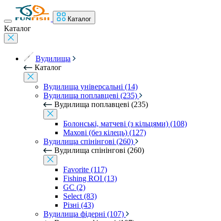
Каталог
Каталог
Вудилища
Каталог
Вудилища універсальні (14)
Вудилища поплавцеві (235)
Вудилища поплавцеві (235)
Болонські, матчеві (з кільцями) (108)
Махові (без кілець) (127)
Вудилища спінінгові (260)
Вудилища спінінгові (260)
Favorite (117)
Fishing ROI (13)
GC (2)
Select (83)
Різні (43)
Вудилища фідерні (107)