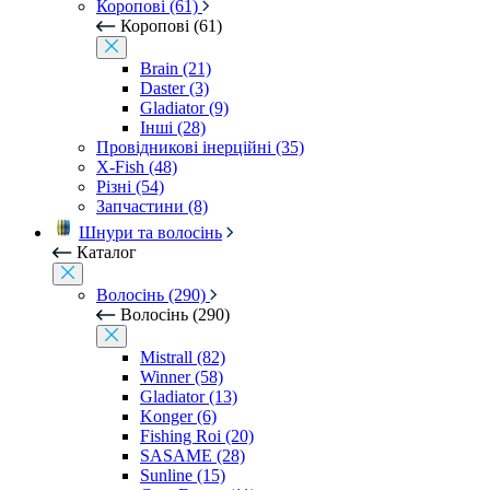
Коропові (61)
Коропові (61)
Brain (21)
Daster (3)
Gladiator (9)
Інші (28)
Провідникові інерційні (35)
X-Fish (48)
Різні (54)
Запчастини (8)
Шнури та волосінь
Каталог
Волосінь (290)
Волосінь (290)
Mistrall (82)
Winner (58)
Gladiator (13)
Konger (6)
Fishing Roi (20)
SASAME (28)
Sunline (15)