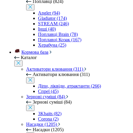
Поплавці (824)
Angler (94)
Gladiator (174)
STREAM (246)
Інші (40)
Поплавці Brain (78)
Поплавці Козак (167)
Херабуна (25)
Кормова база
Каталог
Активатори клювання (311)
Активатори клювання (311)
Діпи, ліквіди, атрактанти (266)
Спреї (45)
Зернові суміші (84)
Зернові суміші (84)
3Kbaits (82)
Corona (2)
Насадки (1205)
Насадки (1205)