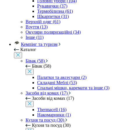
Головні убори (104)
Рукавички (37)
Термобілизна (61)
Шкарпетки (31)
Верхній одяг (61)
Взуття (13)
Окуляри поляризаційні (34)
Інше (11)
Кемпінг та туризм
Каталог
Бівак (58)
Бівак (58)
Палатки та аксесуари (2)
Складані Меблі (53)
Спальні мішки, каремати та інше (3)
Засоби від комах (17)
Засоби від комах (17)
Thermacell (16)
Накомарники (1)
Кухня та посуд (30)
Кухня та посуд (30)