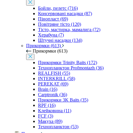
Бойли, пелетс (716)
Консервовані насадки (87)
Пінопласт (69)
Повітряне тісто (120)
Тісто, мастирка, мамалига (72)
Херабуна (7)
Штучні насадки (134)
Прикормки (613)
Прикормки (613)
Прикормки Trinity Baits (172)
Технопланктон Profmontazh (36)
REALFISH (55)
INTERKRILL (58)
PEREKAT (69)
Brain (16)
Carptronik (36)
Прикормки 3K Baits (35)
RPF (16)
Клейковина (11)
FCF (3)
Макуха (89)
Технопланктон (53)