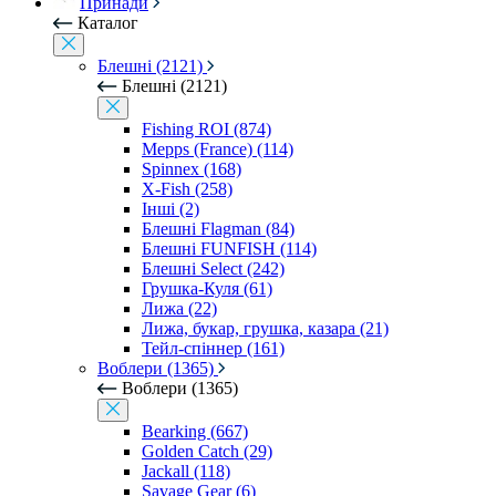
Принади
Каталог
Блешні (2121)
Блешні (2121)
Fishing ROI (874)
Mepps (France) (114)
Spinnex (168)
X-Fish (258)
Інші (2)
Блешні Flagman (84)
Блешні FUNFISH (114)
Блешні Select (242)
Грушка-Куля (61)
Лижа (22)
Лижа, букар, грушка, казара (21)
Тейл-спіннер (161)
Воблери (1365)
Воблери (1365)
Bearking (667)
Golden Catch (29)
Jackall (118)
Savage Gear (6)