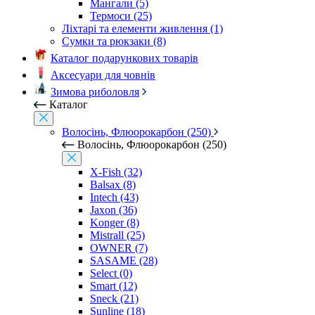
Мангали (5)
Термоси (25)
Ліхтарі та елементи живлення (1)
Сумки та рюкзаки (8)
Каталог подарункових товарів
Аксесуари для човнів
Зимова риболовля
Каталог
Волосінь, Флюорокарбон (250)
Волосінь, Флюорокарбон (250)
X-Fish (32)
Balsax (8)
Intech (43)
Jaxon (36)
Konger (8)
Mistrall (25)
OWNER (7)
SASAME (28)
Select (0)
Smart (12)
Sneck (21)
Sunline (18)