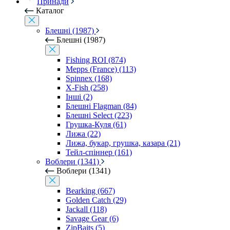
Принади
Каталог
Блешні (1987)
Блешні (1987)
Fishing ROI (874)
Mepps (France) (113)
Spinnex (168)
X-Fish (258)
Інші (2)
Блешні Flagman (84)
Блешні Select (223)
Грушка-Куля (61)
Лижа (22)
Лижа, букар, грушка, казара (21)
Тейл-спіннер (161)
Воблери (1341)
Воблери (1341)
Bearking (667)
Golden Catch (29)
Jackall (118)
Savage Gear (6)
ZipBaits (5)