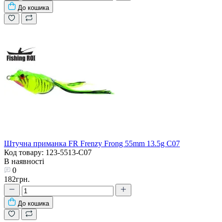
До кошика
Штучна приманка FR Frenzy Frong 55mm 13.5g C07
Код товару: 123-5513-C07
В наявності
0
182грн.
До кошика