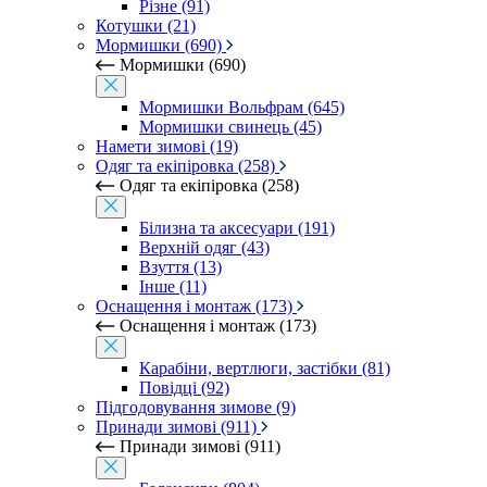
Різне (91)
Котушки (21)
Мормишки (690)
Мормишки (690)
Мормишки Вольфрам (645)
Мормишки свинець (45)
Намети зимові (19)
Одяг та екіпіровка (258)
Одяг та екіпіровка (258)
Білизна та аксесуари (191)
Верхній одяг (43)
Взуття (13)
Інше (11)
Оснащення і монтаж (173)
Оснащення і монтаж (173)
Карабіни, вертлюги, застібки (81)
Повідці (92)
Підгодовування зимове (9)
Принади зимові (911)
Принади зимові (911)