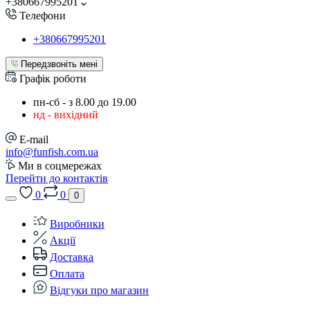
+380667995201
Телефони
+380667995201
Передзвоніть мені
Графік роботи
пн-сб - з 8.00 до 19.00
нд - вихідний
E-mail
info@funfish.com.ua
Ми в соцмережах
Перейти до контактів
0
0
0
Виробники
Акції
Доставка
Оплата
Відгуки про магазин