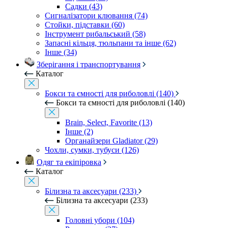
Садки (43)
Сигналізатори клювання (74)
Стойки, підставки (60)
Інструмент рибальський (58)
Запасні кільця, тюльпани та інше (62)
Інше (34)
Зберігання і транспортування
Каталог
Бокси та ємності для риболовлі (140)
Бокси та ємності для риболовлі (140)
Brain, Select, Favorite (13)
Інше (2)
Органайзери Gladiator (29)
Чохли, сумки, тубуси (126)
Одяг та екіпіровка
Каталог
Білизна та аксесуари (233)
Білизна та аксесуари (233)
Головні убори (104)