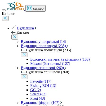
Каталог
Каталог
Вудилища
Каталог
Вудилища універсальні (14)
Вудилища поплавцеві (235)
Вудилища поплавцеві (235)
Болонські, матчеві (з кільцями) (108)
Махові (без кілець) (127)
Вудилища спінінгові (260)
Вудилища спінінгові (260)
Favorite (117)
Fishing ROI (13)
GC (2)
Select (83)
Різні (43)
Вудилища фідерні (107)