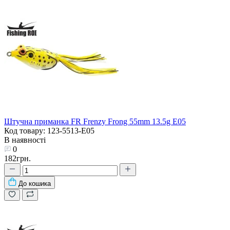
Штучна приманка FR Frenzy Frong 55mm 13.5g E05
Код товару: 123-5513-E05
В наявності
0
182грн.
До кошика