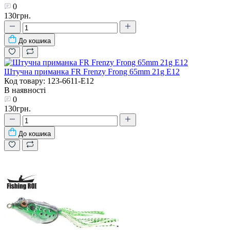
0
130грн.
До кошика
Штучна приманка FR Frenzy Frong 65mm 21g E12
Код товару: 123-6611-E12
В наявності
0
130грн.
До кошика