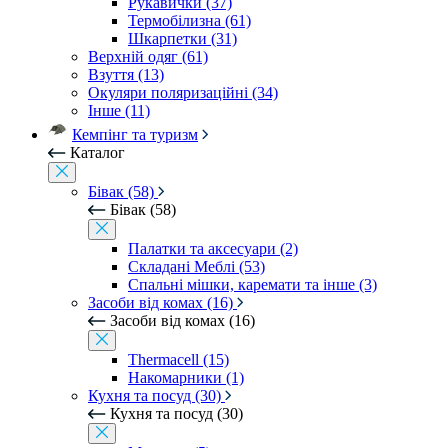
Рукавички (37)
Термобілизна (61)
Шкарпетки (31)
Верхній одяг (61)
Взуття (13)
Окуляри поляризаційні (34)
Інше (11)
Кемпінг та туризм
Каталог
Бівак (58)
Бівак (58)
Палатки та аксесуари (2)
Складані Меблі (53)
Спальні мішки, каремати та інше (3)
Засоби від комах (16)
Засоби від комах (16)
Thermacell (15)
Накомарники (1)
Кухня та посуд (30)
Кухня та посуд (30)