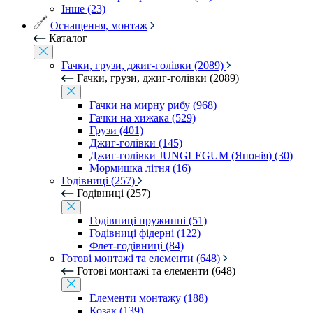
Інше (23)
Оснащення, монтаж
Каталог
Гачки, грузи, джиг-голівки (2089)
Гачки, грузи, джиг-голівки (2089)
Гачки на мирну рибу (968)
Гачки на хижака (529)
Грузи (401)
Джиг-голівки (145)
Джиг-голівки JUNGLEGUM (Японія) (30)
Мормишка літня (16)
Годівниці (257)
Годівниці (257)
Годівниці пружинні (51)
Годівниці фідерні (122)
Флет-годівниці (84)
Готові монтажі та елементи (648)
Готові монтажі та елементи (648)
Елементи монтажу (188)
Козак (139)