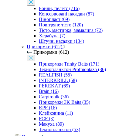
Бойли, пелетс (716)
Консервовані насадки (87)
Пінопласт (69)
Повітряне тісто (120)
Тісто, мастирка, мамалига (72)
Херабуна (7)
Штучні насадки (134)
Прикормки (612)
Прикормки (612)
Прикормки Trinity Baits (171)
Технопланктон Profmontazh (36)
REALFISH (55)
INTERKRILL (58)
PEREKAT (69)
Brain (16)
Carptronik (36)
Прикормки 3K Baits (35)
RPF (16)
Клейковина (11)
FCF (3)
Макуха (89)
Технопланктон (53)