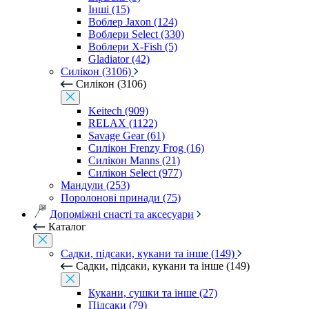
Інші (15)
Воблер Jaxon (124)
Воблери Select (330)
Воблери X-Fish (5)
Gladiator (42)
Силікон (3106)
Силікон (3106)
Keitech (909)
RELAX (1122)
Savage Gear (61)
Силікон Frenzy Frog (16)
Силікон Manns (21)
Силікон Select (977)
Мандули (253)
Поролонові принади (75)
Допоміжні снасті та аксесуари
Каталог
Садки, підсаки, кукани та інше (149)
Садки, підсаки, кукани та інше (149)
Кукани, сушки та інше (27)
Підсаки (79)