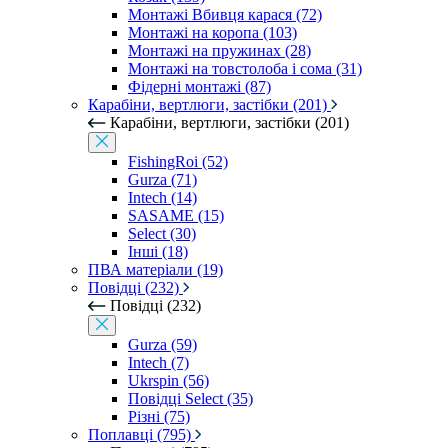
Монтажі Вбивця карася (72)
Монтажі на коропа (103)
Монтажі на пружинах (28)
Монтажі на товстолоба і сома (31)
Фідерні монтажі (87)
Карабіни, вертлюги, застібки (201)
Карабіни, вертлюги, застібки (201)
FishingRoi (52)
Gurza (71)
Intech (14)
SASAME (15)
Select (30)
Інші (18)
ПВА матеріали (19)
Повідці (232)
Повідці (232)
Gurza (59)
Intech (7)
Ukrspin (56)
Повідці Select (35)
Різні (75)
Поплавці (795)