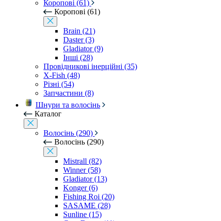
Коропові (61)
Коропові (61)
Brain (21)
Daster (3)
Gladiator (9)
Інші (28)
Провідникові інерційні (35)
X-Fish (48)
Різні (54)
Запчастини (8)
Шнури та волосінь
Каталог
Волосінь (290)
Волосінь (290)
Mistrall (82)
Winner (58)
Gladiator (13)
Konger (6)
Fishing Roi (20)
SASAME (28)
Sunline (15)