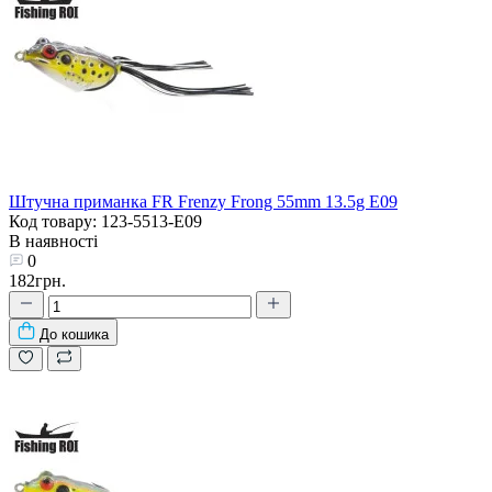
Штучна приманка FR Frenzy Frong 55mm 13.5g E09
Код товару: 123-5513-E09
В наявності
0
182грн.
До кошика