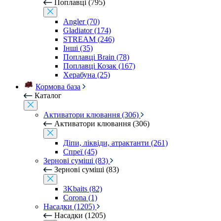
Поплавці (795)
Angler (70)
Gladiator (174)
STREAM (246)
Інші (35)
Поплавці Brain (78)
Поплавці Козак (167)
Херабуна (25)
Кормова база
Каталог
Активатори клювання (306)
Активатори клювання (306)
Діпи, ліквіди, атрактанти (261)
Спреї (45)
Зернові суміші (83)
Зернові суміші (83)
3Kbaits (82)
Corona (1)
Насадки (1205)
Насадки (1205)