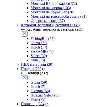
Монтажі Вбивця карася (72)
Монтажі на коропа (103)
Монтажі на пружинах (28)
Монтажі на товстолоба і сома (31)
Фідерні монтажі (87)
Карабіни, вертлюги, застібки (235)
Карабіни, вертлюги, застібки (235)
FishingRoi (52)
Gurza (71)
Intech (14)
SASAME (49)
Select (30)
Інші (18)
ПВА матеріали (20)
Повідці (232)
Повідці (232)
Gurza (59)
Intech (7)
Ukrspin (56)
Повідці Select (35)
Різні (75)
Поплавці (824)