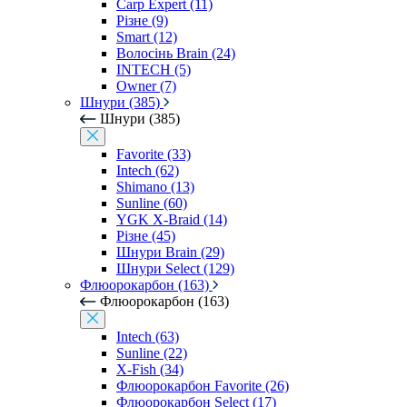
Carp Expert (11)
Різне (9)
Smart (12)
Волосінь Brain (24)
INTECH (5)
Owner (7)
Шнури (385)
Шнури (385)
Favorite (33)
Intech (62)
Shimano (13)
Sunline (60)
YGK X-Braid (14)
Різне (45)
Шнури Brain (29)
Шнури Select (129)
Флюорокарбон (163)
Флюорокарбон (163)
Intech (63)
Sunline (22)
X-Fish (34)
Флюорокарбон Favorite (26)
Флюорокарбон Select (17)