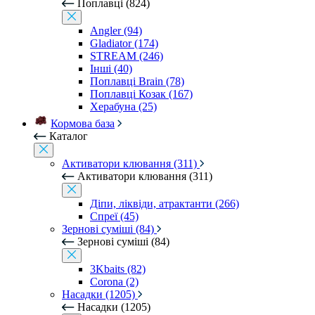
Поплавці (824)
Angler (94)
Gladiator (174)
STREAM (246)
Інші (40)
Поплавці Brain (78)
Поплавці Козак (167)
Херабуна (25)
Кормова база
Каталог
Активатори клювання (311)
Активатори клювання (311)
Діпи, ліквіди, атрактанти (266)
Спреї (45)
Зернові суміші (84)
Зернові суміші (84)
3Kbaits (82)
Corona (2)
Насадки (1205)
Насадки (1205)