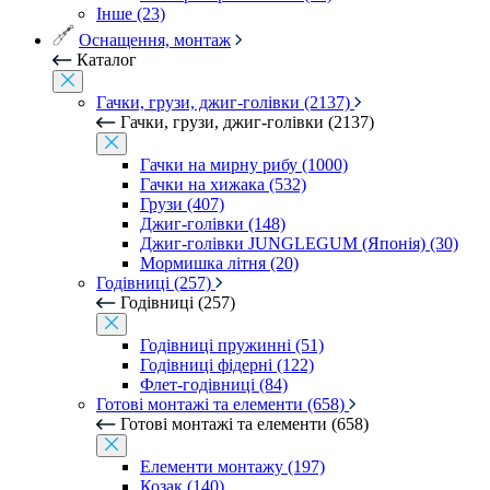
Інше (23)
Оснащення, монтаж
Каталог
Гачки, грузи, джиг-голівки (2137)
Гачки, грузи, джиг-голівки (2137)
Гачки на мирну рибу (1000)
Гачки на хижака (532)
Грузи (407)
Джиг-голівки (148)
Джиг-голівки JUNGLEGUM (Японія) (30)
Мормишка літня (20)
Годівниці (257)
Годівниці (257)
Годівниці пружинні (51)
Годівниці фідерні (122)
Флет-годівниці (84)
Готові монтажі та елементи (658)
Готові монтажі та елементи (658)
Елементи монтажу (197)
Козак (140)