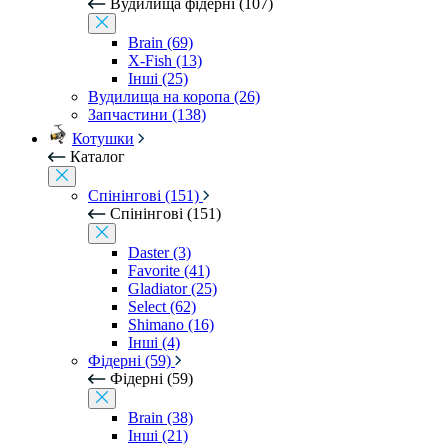
Вудилища фідерні (107)
Brain (69)
X-Fish (13)
Інші (25)
Вудилища на коропа (26)
Запчастини (138)
Котушки
Каталог
Спінінгові (151)
Спінінгові (151)
Daster (3)
Favorite (41)
Gladiator (25)
Select (62)
Shimano (16)
Інші (4)
Фідерні (59)
Фідерні (59)
Brain (38)
Інші (21)