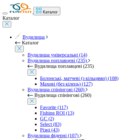
Каталог
Каталог
Вудилища
Каталог
Вудилища універсальні (14)
Вудилища поплавцеві (235)
Вудилища поплавцеві (235)
Болонські, матчеві (з кільцями) (108)
Махові (без кілець) (127)
Вудилища спінінгові (260)
Вудилища спінінгові (260)
Favorite (117)
Fishing ROI (13)
GC (2)
Select (83)
Різні (43)
Вудилища фідерні (107)