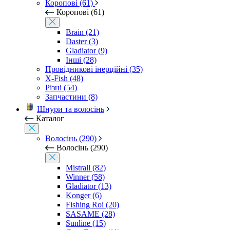
Коропові (61)
Коропові (61)
Brain (21)
Daster (3)
Gladiator (9)
Інші (28)
Провідникові інерційні (35)
X-Fish (48)
Різні (54)
Запчастини (8)
Шнури та волосінь
Каталог
Волосінь (290)
Волосінь (290)
Mistrall (82)
Winner (58)
Gladiator (13)
Konger (6)
Fishing Roi (20)
SASAME (28)
Sunline (15)