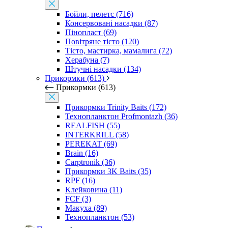
Бойли, пелетс (716)
Консервовані насадки (87)
Пінопласт (69)
Повітряне тісто (120)
Тісто, мастирка, мамалига (72)
Херабуна (7)
Штучні насадки (134)
Прикормки (613)
Прикормки (613)
Прикормки Trinity Baits (172)
Технопланктон Profmontazh (36)
REALFISH (55)
INTERKRILL (58)
PEREKAT (69)
Brain (16)
Carptronik (36)
Прикормки 3K Baits (35)
RPF (16)
Клейковина (11)
FCF (3)
Макуха (89)
Технопланктон (53)