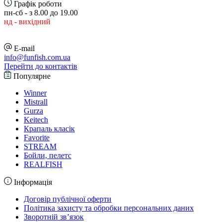
Графік роботи
пн-сб - з 8.00 до 19.00
нд - вихідний
E-mail
info@funfish.com.ua
Перейти до контактів
Популярне
Winner
Mistrall
Gurza
Keitech
Крапаль класік
Favorite
STREAM
Бойли, пелетс
REALFISH
Інформація
Договір публічної оферти
Політика захисту та обробки персональних даних
Зворотній зв’язок