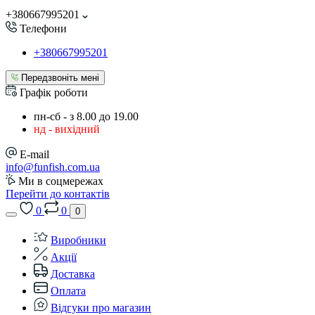
+380667995201
Телефони
+380667995201
Передзвоніть мені
Графік роботи
пн-сб - з 8.00 до 19.00
нд - вихідний
E-mail
info@funfish.com.ua
Ми в соцмережах
Перейти до контактів
0
0
0
Виробники
Акції
Доставка
Оплата
Відгуки про магазин