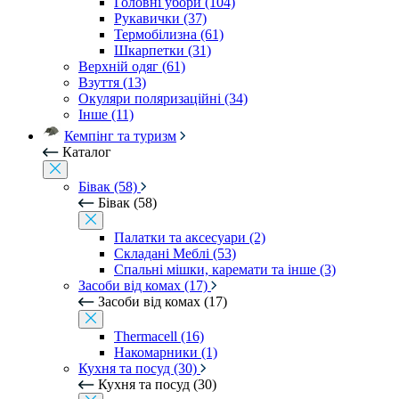
Головні убори (104)
Рукавички (37)
Термобілизна (61)
Шкарпетки (31)
Верхній одяг (61)
Взуття (13)
Окуляри поляризаційні (34)
Інше (11)
Кемпінг та туризм
Каталог
Бівак (58)
Бівак (58)
Палатки та аксесуари (2)
Складані Меблі (53)
Спальні мішки, каремати та інше (3)
Засоби від комах (17)
Засоби від комах (17)
Thermacell (16)
Накомарники (1)
Кухня та посуд (30)
Кухня та посуд (30)