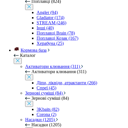
Поплавці (824)
Angler (94)
Gladiator (174)
STREAM (246)
Інші (40)
Поплавці Brain (78)
Поплавці Козак (167)
Херабуна (25)
Кормова база
Каталог
Активатори клювання (311)
Активатори клювання (311)
Діпи, ліквіди, атрактанти (266)
Спреї (45)
Зернові суміші (84)
Зернові суміші (84)
3Kbaits (82)
Corona (2)
Насадки (1205)
Насадки (1205)