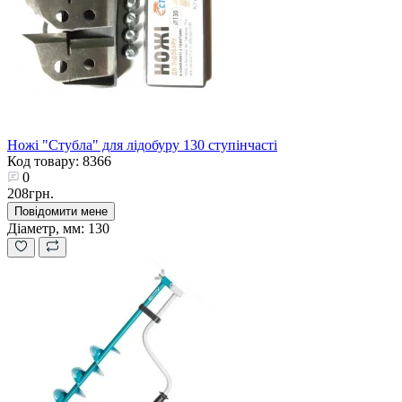
Ножі "Стубла" для лідобуру 130 ступінчасті
Код товару: 8366
0
208грн.
Повідомити мене
Діаметр, мм:
130