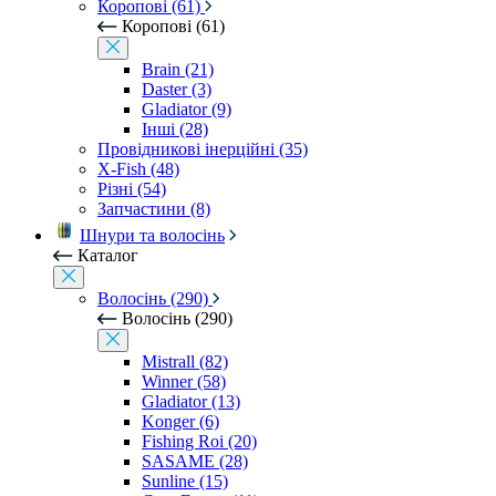
Коропові (61)
Коропові (61)
Brain (21)
Daster (3)
Gladiator (9)
Інші (28)
Провідникові інерційні (35)
X-Fish (48)
Різні (54)
Запчастини (8)
Шнури та волосінь
Каталог
Волосінь (290)
Волосінь (290)
Mistrall (82)
Winner (58)
Gladiator (13)
Konger (6)
Fishing Roi (20)
SASAME (28)
Sunline (15)