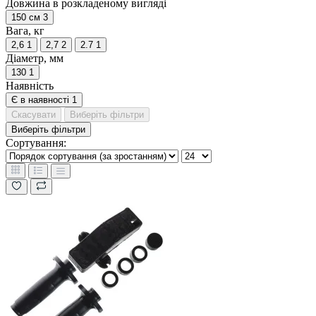
Довжина в розкладеному вигляді
150 см
3
Вага, кг
2,6
1
2,7
2
2.7
1
Діаметр, мм
130
1
Наявність
Є в наявності
1
Скасувати
Виберіть фільтри
Виберіть фільтри
Сортування: