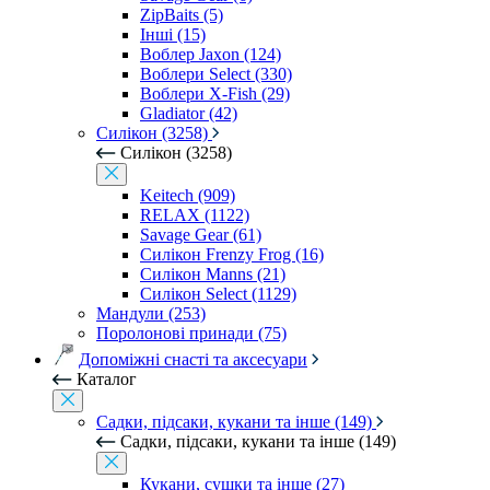
ZipBaits (5)
Інші (15)
Воблер Jaxon (124)
Воблери Select (330)
Воблери X-Fish (29)
Gladiator (42)
Силікон (3258)
Силікон (3258)
Keitech (909)
RELAX (1122)
Savage Gear (61)
Силікон Frenzy Frog (16)
Силікон Manns (21)
Силікон Select (1129)
Мандули (253)
Поролонові принади (75)
Допоміжні снасті та аксесуари
Каталог
Садки, підсаки, кукани та інше (149)
Садки, підсаки, кукани та інше (149)
Кукани, сушки та інше (27)