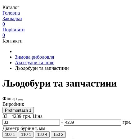
Каталог
Головна
Закладки
0
Порівняти
0
Контакти
Зимова риболовля
Аксесуари та інше
Льодобури та запчастини
Льодобури та запчастини
Фільтр
Виробник
Profmontazh
1
33
-
4239
грн.
Ціна
-
грн.
Діаметр буріння, мм
100
1
110
1
130
4
150
2