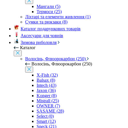
Мангали (5)
Термоси (25)
Ліхтарі та елементи живлення (1)
Сумки та рюкзаки (8)
Каталог подарункових товарів
Аксесуари для човнів
Зимова риболовля
Каталог
Волосінь, Флюорокарбон (250)
Волосінь, Флюорокарбон (250)
X-Fish (32)
Balsax (8)
Intech (43)
Jaxon (36)
Konger (8)
Mistrall (25)
OWNER (7)
SASAME (28)
Select (0)
Smart (12)
Sneck (21)