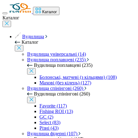
Каталог
Каталог
Вудилища
Каталог
Вудилища універсальні (14)
Вудилища поплавцеві (235)
Вудилища поплавцеві (235)
Болонські, матчеві (з кільцями) (108)
Махові (без кілець) (127)
Вудилища спінінгові (260)
Вудилища спінінгові (260)
Favorite (117)
Fishing ROI (13)
GC (2)
Select (83)
Різні (43)
Вудилища фідерні (107)