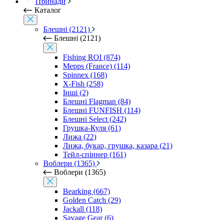
Принади
Каталог
Блешні (2121)
Блешні (2121)
Fishing ROI (874)
Mepps (France) (114)
Spinnex (168)
X-Fish (258)
Інші (2)
Блешні Flagman (84)
Блешні FUNFISH (114)
Блешні Select (242)
Грушка-Куля (61)
Лижа (22)
Лижа, букар, грушка, казара (21)
Тейл-спіннер (161)
Воблери (1365)
Воблери (1365)
Bearking (667)
Golden Catch (29)
Jackall (118)
Savage Gear (6)