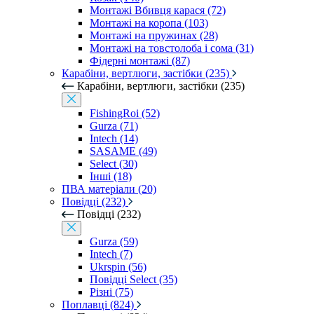
Монтажі Вбивця карася (72)
Монтажі на коропа (103)
Монтажі на пружинах (28)
Монтажі на товстолоба і сома (31)
Фідерні монтажі (87)
Карабіни, вертлюги, застібки (235)
Карабіни, вертлюги, застібки (235)
FishingRoi (52)
Gurza (71)
Intech (14)
SASAME (49)
Select (30)
Інші (18)
ПВА матеріали (20)
Повідці (232)
Повідці (232)
Gurza (59)
Intech (7)
Ukrspin (56)
Повідці Select (35)
Різні (75)
Поплавці (824)