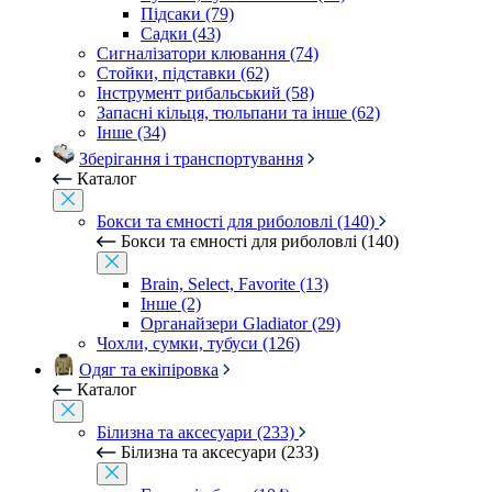
Підсаки (79)
Садки (43)
Сигналізатори клювання (74)
Стойки, підставки (62)
Інструмент рибальський (58)
Запасні кільця, тюльпани та інше (62)
Інше (34)
Зберігання і транспортування
Каталог
Бокси та ємності для риболовлі (140)
Бокси та ємності для риболовлі (140)
Brain, Select, Favorite (13)
Інше (2)
Органайзери Gladiator (29)
Чохли, сумки, тубуси (126)
Одяг та екіпіровка
Каталог
Білизна та аксесуари (233)
Білизна та аксесуари (233)