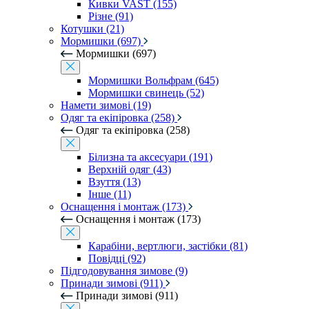
Кивки VAST (155)
Різне (91)
Котушки (21)
Мормишки (697)
Мормишки (697)
Мормишки Вольфрам (645)
Мормишки свинець (52)
Намети зимові (19)
Одяг та екіпіровка (258)
Одяг та екіпіровка (258)
Білизна та аксесуари (191)
Верхній одяг (43)
Взуття (13)
Інше (11)
Оснащення і монтаж (173)
Оснащення і монтаж (173)
Карабіни, вертлюги, застібки (81)
Повідці (92)
Підгодовування зимове (9)
Принади зимові (911)
Принади зимові (911)