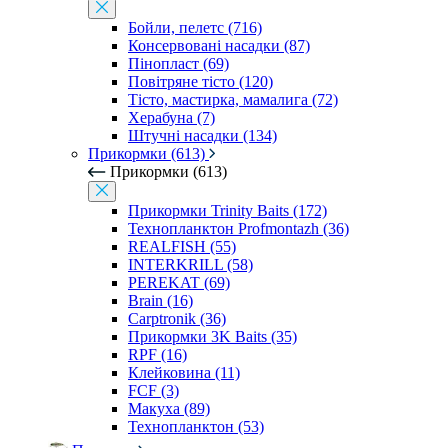
Бойли, пелетс (716)
Консервовані насадки (87)
Пінопласт (69)
Повітряне тісто (120)
Тісто, мастирка, мамалига (72)
Херабуна (7)
Штучні насадки (134)
Прикормки (613)
Прикормки (613)
Прикормки Trinity Baits (172)
Технопланктон Profmontazh (36)
REALFISH (55)
INTERKRILL (58)
PEREKAT (69)
Brain (16)
Carptronik (36)
Прикормки 3K Baits (35)
RPF (16)
Клейковина (11)
FCF (3)
Макуха (89)
Технопланктон (53)