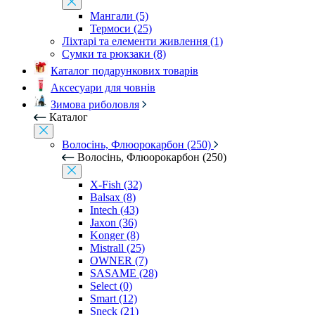
Мангали (5)
Термоси (25)
Ліхтарі та елементи живлення (1)
Сумки та рюкзаки (8)
Каталог подарункових товарів
Аксесуари для човнів
Зимова риболовля
Каталог
Волосінь, Флюорокарбон (250)
Волосінь, Флюорокарбон (250)
X-Fish (32)
Balsax (8)
Intech (43)
Jaxon (36)
Konger (8)
Mistrall (25)
OWNER (7)
SASAME (28)
Select (0)
Smart (12)
Sneck (21)