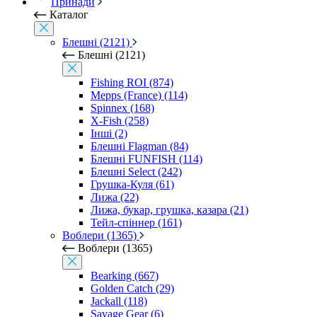
Принади
Каталог
Блешні (2121)
Блешні (2121)
Fishing ROI (874)
Mepps (France) (114)
Spinnex (168)
X-Fish (258)
Інші (2)
Блешні Flagman (84)
Блешні FUNFISH (114)
Блешні Select (242)
Грушка-Куля (61)
Лижа (22)
Лижа, букар, грушка, казара (21)
Тейл-спіннер (161)
Воблери (1365)
Воблери (1365)
Bearking (667)
Golden Catch (29)
Jackall (118)
Savage Gear (6)