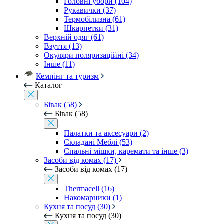
Головні убори (104)
Рукавички (37)
Термобілизна (61)
Шкарпетки (31)
Верхній одяг (61)
Взуття (13)
Окуляри поляризаційні (34)
Інше (11)
Кемпінг та туризм
Каталог
Бівак (58)
Бівак (58)
Палатки та аксесуари (2)
Складані Меблі (53)
Спальні мішки, каремати та інше (3)
Засоби від комах (17)
Засоби від комах (17)
Thermacell (16)
Накомарники (1)
Кухня та посуд (30)
Кухня та посуд (30)