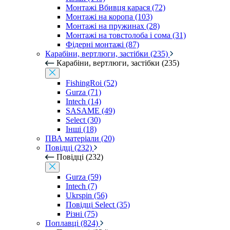
Монтажі Вбивця карася (72)
Монтажі на коропа (103)
Монтажі на пружинах (28)
Монтажі на товстолоба і сома (31)
Фідерні монтажі (87)
Карабіни, вертлюги, застібки (235)
Карабіни, вертлюги, застібки (235)
FishingRoi (52)
Gurza (71)
Intech (14)
SASAME (49)
Select (30)
Інші (18)
ПВА матеріали (20)
Повідці (232)
Повідці (232)
Gurza (59)
Intech (7)
Ukrspin (56)
Повідці Select (35)
Різні (75)
Поплавці (824)