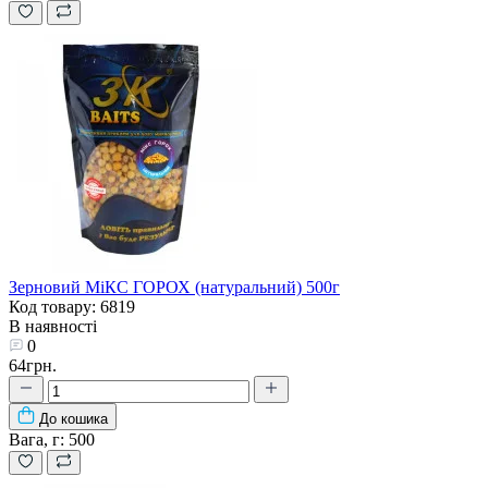
Зерновий МіКС ГОРОХ (натуральний) 500г
Код товару: 6819
В наявності
0
64грн.
До кошика
Вага, г:
500