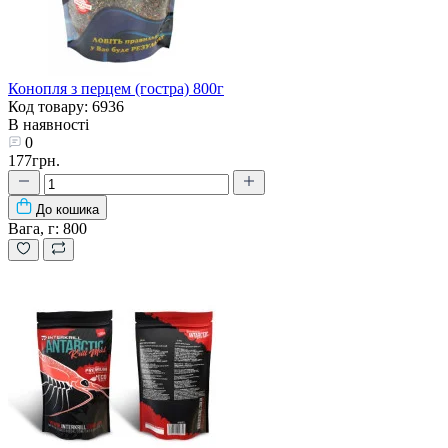
Конопля з перцем (гостра) 800г
Код товару: 6936
В наявності
0
177грн.
До кошика
Вага, г:
800