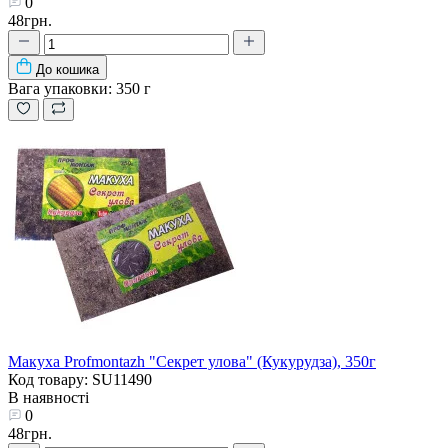
0
48грн.
До кошика
Вага упаковки:
350 г
Макуха Profmontazh "Секрет улова" (Кукурудза), 350г
Код товару: SU11490
В наявності
0
48грн.