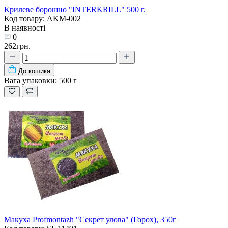
Крилеве борошно "INTERKRILL" 500 г.
Код товару: AKM-002
В наявності
0
262грн.
До кошика
Вага упаковки:
500 г
Макуха Profmontazh "Секрет улова" (Горох), 350г