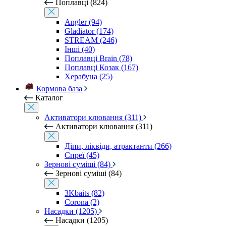
Поплавці (824)
Angler (94)
Gladiator (174)
STREAM (246)
Інші (40)
Поплавці Brain (78)
Поплавці Козак (167)
Херабуна (25)
Кормова база
Каталог
Активатори клювання (311)
Активатори клювання (311)
Діпи, ліквіди, атрактанти (266)
Спреї (45)
Зернові суміші (84)
Зернові суміші (84)
3Kbaits (82)
Corona (2)
Насадки (1205)
Насадки (1205)