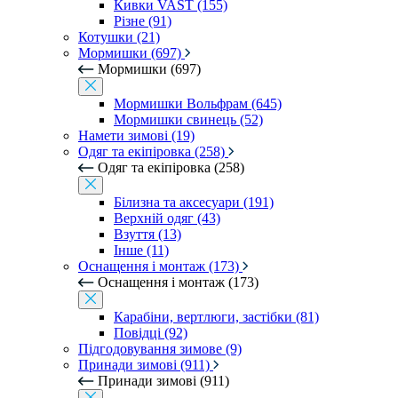
Кивки VAST (155)
Різне (91)
Котушки (21)
Мормишки (697)
Мормишки (697)
Мормишки Вольфрам (645)
Мормишки свинець (52)
Намети зимові (19)
Одяг та екіпіровка (258)
Одяг та екіпіровка (258)
Білизна та аксесуари (191)
Верхній одяг (43)
Взуття (13)
Інше (11)
Оснащення і монтаж (173)
Оснащення і монтаж (173)
Карабіни, вертлюги, застібки (81)
Повідці (92)
Підгодовування зимове (9)
Принади зимові (911)
Принади зимові (911)