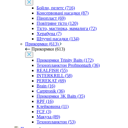
Бойли, пелетс (716)
Консервовані насадки (87)
Пінопласт (69)
Повітряне тісто (120)
Тісто, мастирка, мамалига (72)
Херабуна (7)
Штучні насадки (134)
Прикормки (613)
Прикормки (613)
Прикормки Trinity Baits (172)
Технопланктон Profmontazh (36)
REALFISH (55)
INTERKRILL (58)
PEREKAT (69)
Brain (16)
Carptronik (36)
Прикормки 3K Baits (35)
RPF (16)
Клейковина (11)
FCF (3)
Макуха (89)
Технопланктон (53)