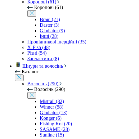
Коропові (61)
Коропові (61)
Brain (21)
Daster (3)
Gladiator (9)
Інші (28)
Провідникові інерційні (35)
X-Fish (48)
Різні (54)
Запчастини (8)
Шнури та волосінь
Каталог
Волосінь (290)
Волосінь (290)
Mistrall (82)
Winner (58)
Gladiator (13)
Konger (6)
Fishing Roi (20)
SASAME (28)
Sunline (15)