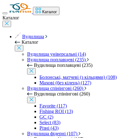
Каталог
Каталог
Вудилища
Каталог
Вудилища універсальні (14)
Вудилища поплавцеві (235)
Вудилища поплавцеві (235)
Болонські, матчеві (з кільцями) (108)
Махові (без кілець) (127)
Вудилища спінінгові (260)
Вудилища спінінгові (260)
Favorite (117)
Fishing ROI (13)
GC (2)
Select (83)
Різні (43)
Вудилища фідерні (107)