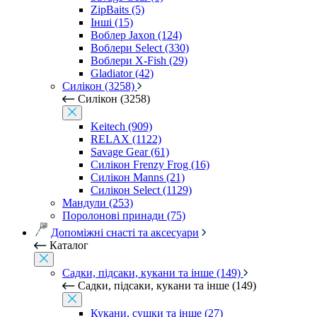
ZipBaits (5)
Інші (15)
Воблер Jaxon (124)
Воблери Select (330)
Воблери X-Fish (29)
Gladiator (42)
Силікон (3258)
Силікон (3258)
Keitech (909)
RELAX (1122)
Savage Gear (61)
Силікон Frenzy Frog (16)
Силікон Manns (21)
Силікон Select (1129)
Мандули (253)
Поролонові принади (75)
Допоміжні снасті та аксесуари
Каталог
Садки, підсаки, кукани та інше (149)
Садки, підсаки, кукани та інше (149)
Кукани, сушки та інше (27)