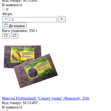
Код товару: SU11491
В наявності
0
48грн.
До кошика
Вага упаковки:
350 г
Макуха Profmontazh "Секрет улова" (Коноплі), 350г
Код товару: SU11497
В наявності