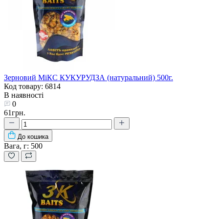
Зерновий МіКС КУКУРУДЗА (натуральний) 500г.
Код товару: 6814
В наявності
0
61грн.
До кошика
Вага, г:
500