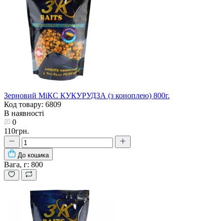
Зерновий МіКС КУКУРУДЗА (з коноплею) 800г.
Код товару: 6809
В наявності
0
110грн.
До кошика
Вага, г:
800