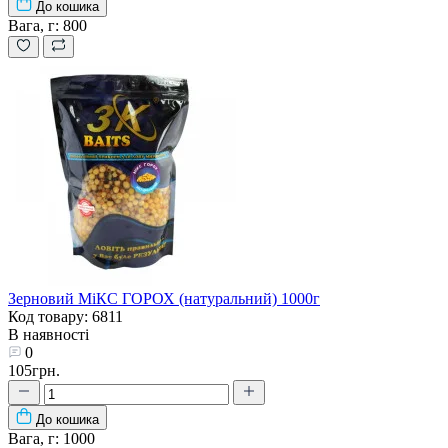
До кошика
Вага, г:
800
Зерновий МіКС ГОРОХ (натуральний) 1000г
Код товару: 6811
В наявності
0
105грн.
До кошика
Вага, г:
1000