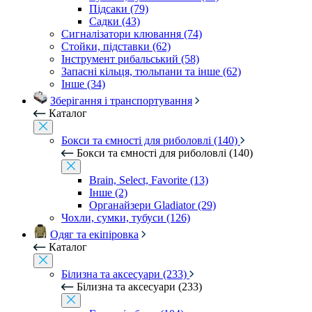
Підсаки (79)
Садки (43)
Сигналізатори клювання (74)
Стойки, підставки (62)
Інструмент рибальський (58)
Запасні кільця, тюльпани та інше (62)
Інше (34)
Зберігання і транспортування
Каталог
Бокси та ємності для риболовлі (140)
Бокси та ємності для риболовлі (140)
Brain, Select, Favorite (13)
Інше (2)
Органайзери Gladiator (29)
Чохли, сумки, тубуси (126)
Одяг та екіпіровка
Каталог
Білизна та аксесуари (233)
Білизна та аксесуари (233)