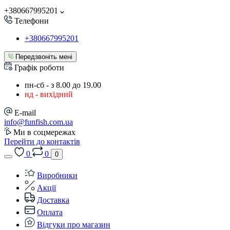
+380667995201
Телефони
+380667995201
Передзвоніть мені
Графік роботи
пн-сб - з 8.00 до 19.00
нд - вихідний
E-mail
info@funfish.com.ua
Ми в соцмережах
Перейти до контактів
0
0
0
Виробники
Акції
Доставка
Оплата
Відгуки про магазин