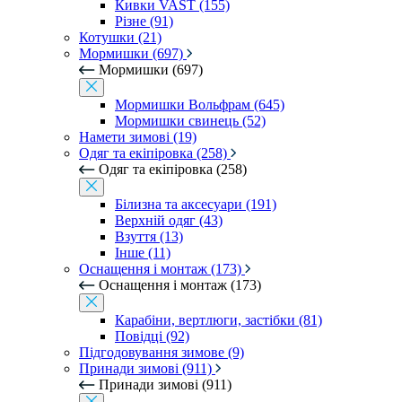
Кивки VAST (155)
Різне (91)
Котушки (21)
Мормишки (697)
Мормишки (697)
Мормишки Вольфрам (645)
Мормишки свинець (52)
Намети зимові (19)
Одяг та екіпіровка (258)
Одяг та екіпіровка (258)
Білизна та аксесуари (191)
Верхній одяг (43)
Взуття (13)
Інше (11)
Оснащення і монтаж (173)
Оснащення і монтаж (173)
Карабіни, вертлюги, застібки (81)
Повідці (92)
Підгодовування зимове (9)
Принади зимові (911)
Принади зимові (911)