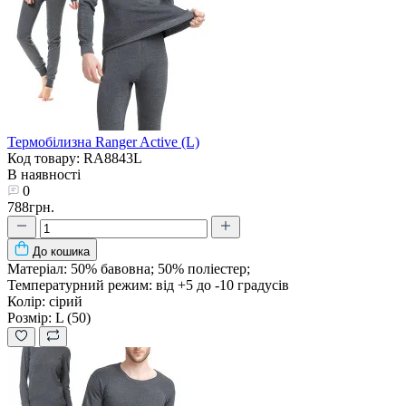
Термобілизна Ranger Active (L)
Код товару: RA8843L
В наявності
0
788грн.
До кошика
Матеріал:
50% бавовна; 50% поліестер;
Температурний режим:
від +5 до -10 градусів
Колір:
сірий
Розмір:
L (50)