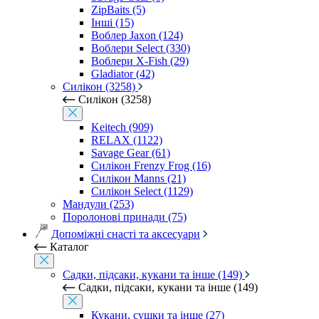
ZipBaits (5)
Інші (15)
Воблер Jaxon (124)
Воблери Select (330)
Воблери X-Fish (29)
Gladiator (42)
Силікон (3258)
Силікон (3258)
Keitech (909)
RELAX (1122)
Savage Gear (61)
Силікон Frenzy Frog (16)
Силікон Manns (21)
Силікон Select (1129)
Мандули (253)
Поролонові принади (75)
Допоміжні снасті та аксесуари
Каталог
Садки, підсаки, кукани та інше (149)
Садки, підсаки, кукани та інше (149)
Кукани, сушки та інше (27)