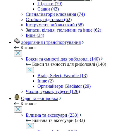
Підсаки (79)
Садки (43)
Сигналізатори клювання (74)
Стойки, підставки (62)
Інструмент рибальський (58)
Запасні кільця, тюльпани та інше (62)
Інше (34)
Зберігання і транспортування
Каталог
Бокси та ємності для риболовлі (140)
Бокси та ємності для риболовлі (140)
Brain, Select, Favorite (13)
Інше (2)
Органайзери Gladiator (29)
Чохли, сумки, тубуси (126)
Одяг та екіпіровка
Каталог
Білизна та аксесуари (233)
Білизна та аксесуари (233)