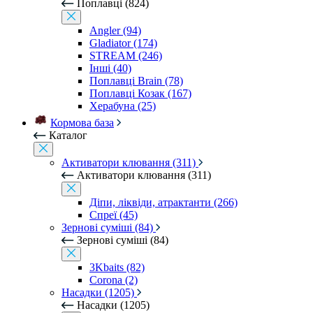
Поплавці (824)
Angler (94)
Gladiator (174)
STREAM (246)
Інші (40)
Поплавці Brain (78)
Поплавці Козак (167)
Херабуна (25)
Кормова база
Каталог
Активатори клювання (311)
Активатори клювання (311)
Діпи, ліквіди, атрактанти (266)
Спреї (45)
Зернові суміші (84)
Зернові суміші (84)
3Kbaits (82)
Corona (2)
Насадки (1205)
Насадки (1205)