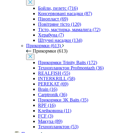
Бойли, пелетс (716)
Консервовані насадки (87)
Пінопласт (69)
Повітряне тісто (120)
Тісто, мастирка, мамалига (72)
Херабуна (7)
Штучні насадки (134)
Прикормки (613)
Прикормки (613)
Прикормки Trinity Baits (172)
Технопланктон Profmontazh (36)
REALFISH (55)
INTERKRILL (58)
PEREKAT (69)
Brain (16)
Carptronik (36)
Прикормки 3K Baits (35)
RPF (16)
Клейковина (11)
FCF (3)
Макуха (89)
Технопланктон (53)