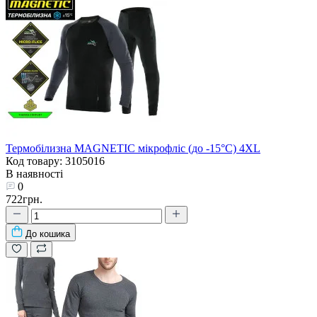
Термобілизна MAGNETIC мікрофліс (до -15°С) 4XL
Код товару: 3105016
В наявності
0
722грн.
До кошика