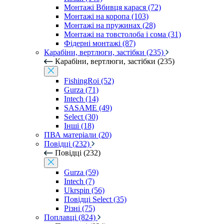
Монтажі Вбивця карася (72)
Монтажі на коропа (103)
Монтажі на пружинах (28)
Монтажі на товстолоба і сома (31)
Фідерні монтажі (87)
Карабіни, вертлюги, застібки (235)
Карабіни, вертлюги, застібки (235)
FishingRoi (52)
Gurza (71)
Intech (14)
SASAME (49)
Select (30)
Інші (18)
ПВА матеріали (20)
Повідці (232)
Повідці (232)
Gurza (59)
Intech (7)
Ukrspin (56)
Повідці Select (35)
Різні (75)
Поплавці (824)