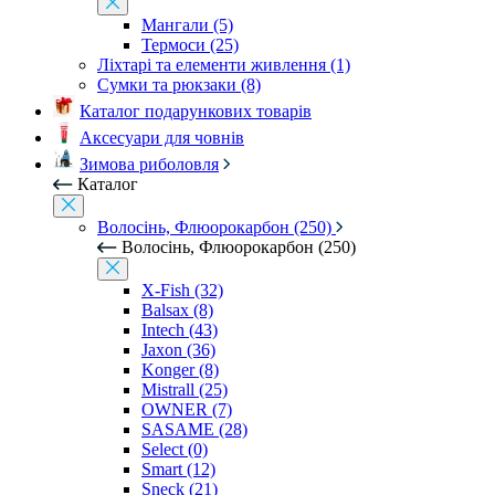
Мангали (5)
Термоси (25)
Ліхтарі та елементи живлення (1)
Сумки та рюкзаки (8)
Каталог подарункових товарів
Аксесуари для човнів
Зимова риболовля
Каталог
Волосінь, Флюорокарбон (250)
Волосінь, Флюорокарбон (250)
X-Fish (32)
Balsax (8)
Intech (43)
Jaxon (36)
Konger (8)
Mistrall (25)
OWNER (7)
SASAME (28)
Select (0)
Smart (12)
Sneck (21)