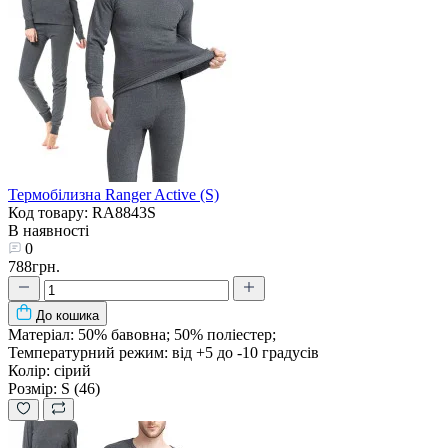
Термобілизна Ranger Active (S)
Код товару: RA8843S
В наявності
0
788грн.
До кошика
Матеріал:
50% бавовна; 50% поліестер;
Температурний режим:
від +5 до -10 градусів
Колір:
сірий
Розмір:
S (46)