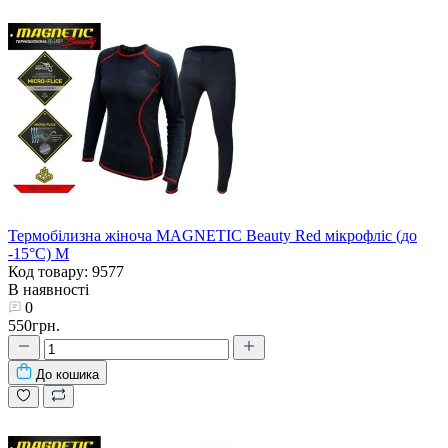
Термобілизна жіноча MAGNETIC Beauty Red мікрофліс (до
-15°С) M
Код товару: 9577
В наявності
0
550грн.
До кошика