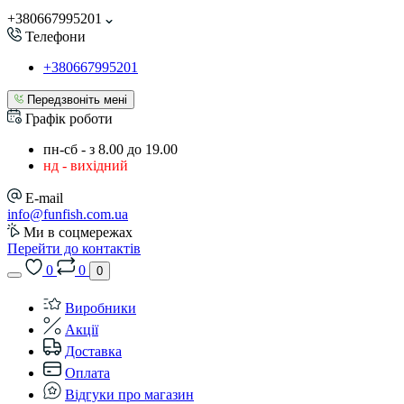
+380667995201
Телефони
+380667995201
Передзвоніть мені
Графік роботи
пн-сб - з 8.00 до 19.00
нд - вихідний
E-mail
info@funfish.com.ua
Ми в соцмережах
Перейти до контактів
0
0
0
Виробники
Акції
Доставка
Оплата
Відгуки про магазин