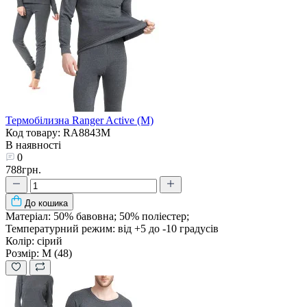
Термобілизна Ranger Active (M)
Код товару: RA8843M
В наявності
0
788грн.
До кошика
Матеріал:
50% бавовна; 50% поліестер;
Температурний режим:
від +5 до -10 градусів
Колір:
сірий
Розмір:
M (48)