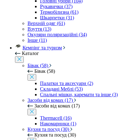
Головні убори (104)
Рукавички (37)
Термобілизна (61)
Шкарпетки (31)
Верхній одяг (61)
Взуття (13)
Окуляри поляризаційні (34)
Інше (11)
Кемпінг та туризм
Каталог
Бівак (58)
Бівак (58)
Палатки та аксесуари (2)
Складані Меблі (53)
Спальні мішки, каремати та інше (3)
Засоби від комах (17)
Засоби від комах (17)
Thermacell (16)
Накомарники (1)
Кухня та посуд (30)
Кухня та посуд (30)