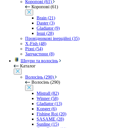
Коропові (61)
Коропові (61)
Brain (21)
Daster (3)
Gladiator (9)
Інші (28)
Провідникові інерційні (35)
X-Fish (48)
Різні (54)
Запчастини (8)
Шнури та волосінь
Каталог
Волосінь (290)
Волосінь (290)
Mistrall (82)
Winner (58)
Gladiator (13)
Konger (6)
Fishing Roi (20)
SASAME (28)
Sunline (15)