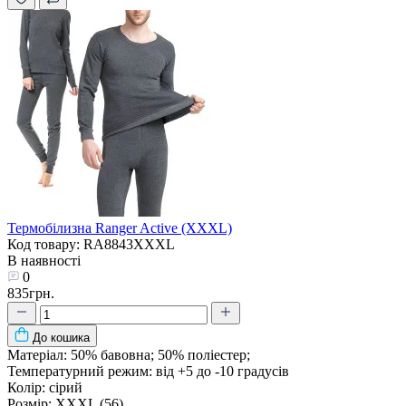
Термобілизна Ranger Active (XXXL)
Код товару: RA8843XXXL
В наявності
0
835грн.
До кошика
Матеріал:
50% бавовна; 50% поліестер;
Температурний режим:
від +5 до -10 градусів
Колір:
сірий
Розмір:
XXXL (56)