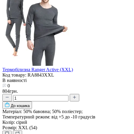
Термобілизна Ranger Active (XXL)
Код товару: RA8843XXL
В наявності
0
804грн.
До кошика
Матеріал:
50% бавовна; 50% поліестер;
Температурний режим:
від +5 до -10 градусів
Колір:
сірий
Розмір:
XXL (54)