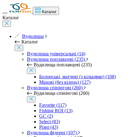
Каталог
Каталог
Вудилища
Каталог
Вудилища універсальні (14)
Вудилища поплавцеві (235)
Вудилища поплавцеві (235)
Болонські, матчеві (з кільцями) (108)
Махові (без кілець) (127)
Вудилища спінінгові (260)
Вудилища спінінгові (260)
Favorite (117)
Fishing ROI (13)
GC (2)
Select (83)
Різні (43)
Вудилища фідерні (107)