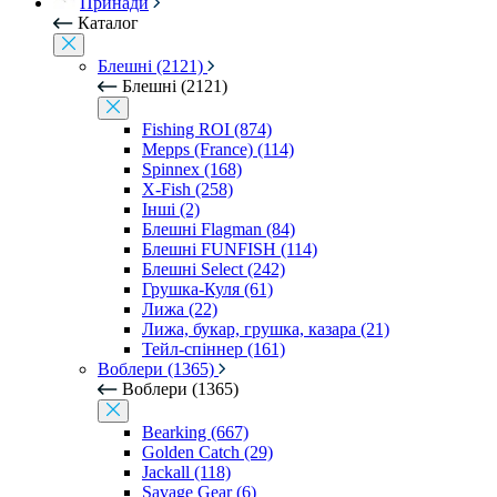
Принади
Каталог
Блешні (2121)
Блешні (2121)
Fishing ROI (874)
Mepps (France) (114)
Spinnex (168)
X-Fish (258)
Інші (2)
Блешні Flagman (84)
Блешні FUNFISH (114)
Блешні Select (242)
Грушка-Куля (61)
Лижа (22)
Лижа, букар, грушка, казара (21)
Тейл-спіннер (161)
Воблери (1365)
Воблери (1365)
Bearking (667)
Golden Catch (29)
Jackall (118)
Savage Gear (6)