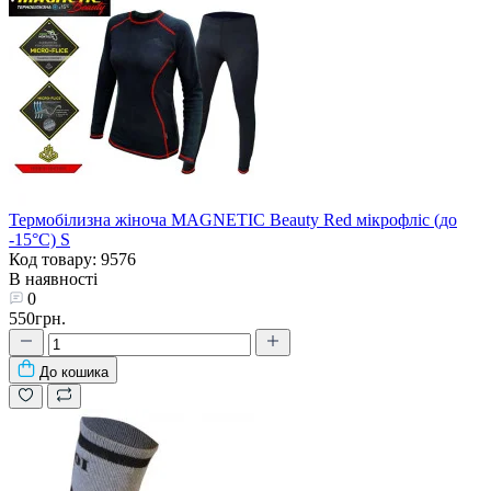
Термобілизна жіноча MAGNETIC Beauty Red мікрофліс (до
-15°С) S
Код товару: 9576
В наявності
0
550грн.
До кошика