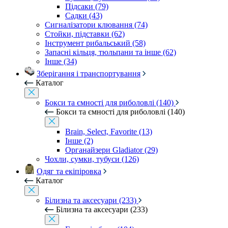
Підсаки (79)
Садки (43)
Сигналізатори клювання (74)
Стойки, підставки (62)
Інструмент рибальський (58)
Запасні кільця, тюльпани та інше (62)
Інше (34)
Зберігання і транспортування
Каталог
Бокси та ємності для риболовлі (140)
Бокси та ємності для риболовлі (140)
Brain, Select, Favorite (13)
Інше (2)
Органайзери Gladiator (29)
Чохли, сумки, тубуси (126)
Одяг та екіпіровка
Каталог
Білизна та аксесуари (233)
Білизна та аксесуари (233)