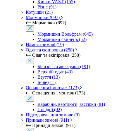
Кивки VAST (155)
Різне (91)
Котушки (21)
Мормишки (697)
Мормишки (697)
Мормишки Вольфрам (645)
Мормишки свинець (52)
Намети зимові (19)
Одяг та екіпіровка (258)
Одяг та екіпіровка (258)
Білизна та аксесуари (191)
Верхній одяг (43)
Взуття (13)
Інше (11)
Оснащення і монтаж (173)
Оснащення і монтаж (173)
Карабіни, вертлюги, застібки (81)
Повідці (92)
Підгодовування зимове (9)
Принади зимові (911)
Принади зимові (911)