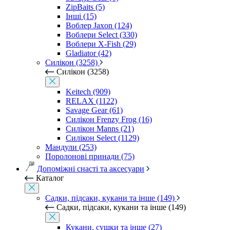
ZipBaits (5)
Інші (15)
Воблер Jaxon (124)
Воблери Select (330)
Воблери X-Fish (29)
Gladiator (42)
Силікон (3258)
Силікон (3258)
Keitech (909)
RELAX (1122)
Savage Gear (61)
Силікон Frenzy Frog (16)
Силікон Manns (21)
Силікон Select (1129)
Мандули (253)
Поролонові принади (75)
Допоміжні снасті та аксесуари
Каталог
Садки, підсаки, кукани та інше (149)
Садки, підсаки, кукани та інше (149)
Кукани, сушки та інше (27)