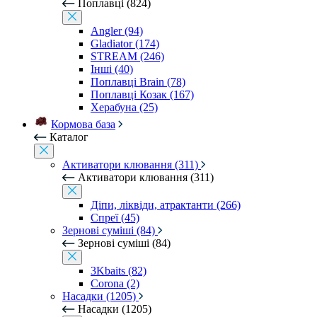
Поплавці (824)
Angler (94)
Gladiator (174)
STREAM (246)
Інші (40)
Поплавці Brain (78)
Поплавці Козак (167)
Херабуна (25)
Кормова база
Каталог
Активатори клювання (311)
Активатори клювання (311)
Діпи, ліквіди, атрактанти (266)
Спреї (45)
Зернові суміші (84)
Зернові суміші (84)
3Kbaits (82)
Corona (2)
Насадки (1205)
Насадки (1205)