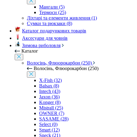
Мангали (5)
Термоси (25)
Ліхтарі та елементи живлення (1)
Сумки та рюкзаки (8)
Каталог подарункових товарів
Аксесуари для човнів
Зимова риболовля
Каталог
Волосінь, Флюорокарбон (250)
Волосінь, Флюорокарбон (250)
X-Fish (32)
Balsax (8)
Intech (43)
Jaxon (36)
Konger (8)
Mistrall (25)
OWNER (7)
SASAME (28)
Select (0)
Smart (12)
Sneck (21)