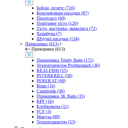
Бойли, пелетс (716)
Консервовані насадки (87)
Пінопласт (69)
Повітряне тісто (120)
Тісто, мастирка, мамалига (72)
Херабуна (7)
Штучні насадки (134)
Прикормки (613)
Прикормки (613)
Прикормки Trinity Baits (172)
Технопланктон Profmontazh (36)
REALFISH (55)
INTERKRILL (58)
PEREKAT (69)
Brain (16)
Carptronik (36)
Прикормки 3K Baits (35)
RPF (16)
Клейковина (11)
FCF (3)
Макуха (89)
Технопланктон (53)