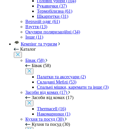
Головні убори (104)
Рукавички (37)
Термобілизна (61)
Шкарпетки (31)
Верхній одяг (61)
Взуття (13)
Окуляри поляризаційні (34)
Інше (11)
Кемпінг та туризм
Каталог
Бівак (58)
Бівак (58)
Палатки та аксесуари (2)
Складані Меблі (53)
Спальні мішки, каремати та інше (3)
Засоби від комах (17)
Засоби від комах (17)
Thermacell (16)
Накомарники (1)
Кухня та посуд (30)
Кухня та посуд (30)