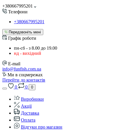
+380667995201
Телефони
+380667995201
Передзвоніть мені
Графік роботи
пн-сб - з 8.00 до 19.00
нд - вихідний
E-mail
info@funfish.com.ua
Ми в соцмережах
Перейти до контактів
0
0
0
Виробники
Акції
Доставка
Оплата
Відгуки про магазин