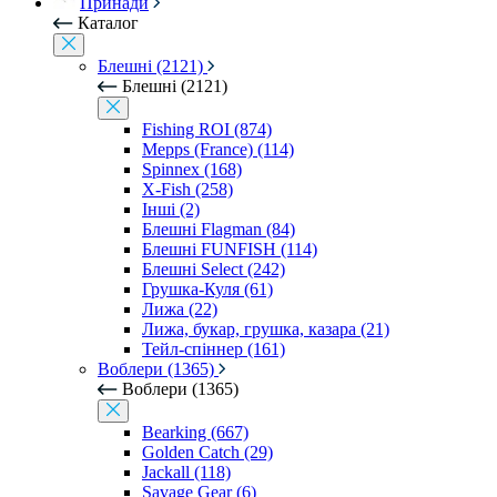
Принади
Каталог
Блешні (2121)
Блешні (2121)
Fishing ROI (874)
Mepps (France) (114)
Spinnex (168)
X-Fish (258)
Інші (2)
Блешні Flagman (84)
Блешні FUNFISH (114)
Блешні Select (242)
Грушка-Куля (61)
Лижа (22)
Лижа, букар, грушка, казара (21)
Тейл-спіннер (161)
Воблери (1365)
Воблери (1365)
Bearking (667)
Golden Catch (29)
Jackall (118)
Savage Gear (6)