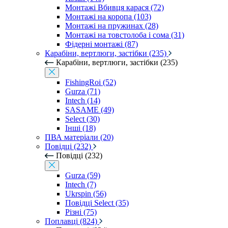
Монтажі Вбивця карася (72)
Монтажі на коропа (103)
Монтажі на пружинах (28)
Монтажі на товстолоба і сома (31)
Фідерні монтажі (87)
Карабіни, вертлюги, застібки (235)
Карабіни, вертлюги, застібки (235)
FishingRoi (52)
Gurza (71)
Intech (14)
SASAME (49)
Select (30)
Інші (18)
ПВА матеріали (20)
Повідці (232)
Повідці (232)
Gurza (59)
Intech (7)
Ukrspin (56)
Повідці Select (35)
Різні (75)
Поплавці (824)