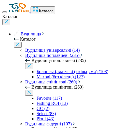
Каталог
Каталог
Вудилища
Каталог
Вудилища універсальні (14)
Вудилища поплавцеві (235)
Вудилища поплавцеві (235)
Болонські, матчеві (з кільцями) (108)
Махові (без кілець) (127)
Вудилища спінінгові (260)
Вудилища спінінгові (260)
Favorite (117)
Fishing ROI (13)
GC (2)
Select (83)
Різні (43)
Вудилища фідерні (107)