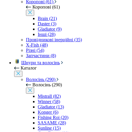
Коропові (61)
Коропові (61)
Brain (21)
Daster (3)
Gladiator (9)
Інші (28)
Провідникові інерційні (35)
X-Fish (48)
Різні (54)
Запчастини (8)
Шнури та волосінь
Каталог
Волосінь (290)
Волосінь (290)
Mistrall (82)
Winner (58)
Gladiator (13)
Konger (6)
Fishing Roi (20)
SASAME (28)
Sunline (15)