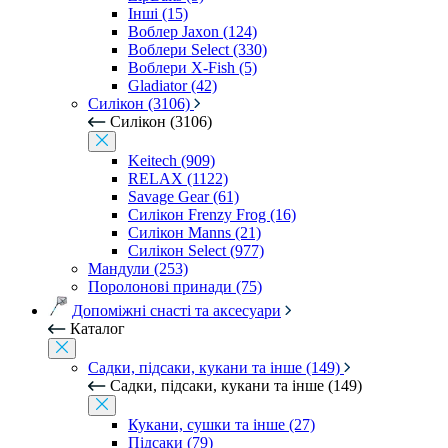
Інші (15)
Воблер Jaxon (124)
Воблери Select (330)
Воблери X-Fish (5)
Gladiator (42)
Силікон (3106)
Силікон (3106)
Keitech (909)
RELAX (1122)
Savage Gear (61)
Силікон Frenzy Frog (16)
Силікон Manns (21)
Силікон Select (977)
Мандули (253)
Поролонові принади (75)
Допоміжні снасті та аксесуари
Каталог
Садки, підсаки, кукани та інше (149)
Садки, підсаки, кукани та інше (149)
Кукани, сушки та інше (27)
Підсаки (79)