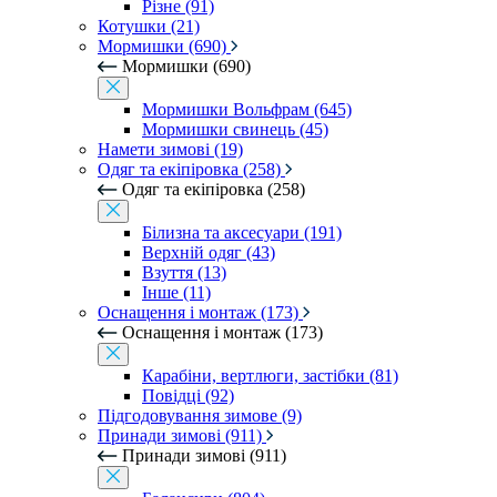
Різне (91)
Котушки (21)
Мормишки (690)
Мормишки (690)
Мормишки Вольфрам (645)
Мормишки свинець (45)
Намети зимові (19)
Одяг та екіпіровка (258)
Одяг та екіпіровка (258)
Білизна та аксесуари (191)
Верхній одяг (43)
Взуття (13)
Інше (11)
Оснащення і монтаж (173)
Оснащення і монтаж (173)
Карабіни, вертлюги, застібки (81)
Повідці (92)
Підгодовування зимове (9)
Принади зимові (911)
Принади зимові (911)