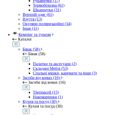
Рукавички (37)
Термобілизна (61)
Шкарпетки (31)
Верхній одяг (61)
Взуття (13)
Окуляри поляризаційні (34)
Інше (11)
Кемпінг та туризм
Каталог
Бівак (58)
Бівак (58)
Палатки та аксесуари (2)
Складані Меблі (53)
Спальні мішки, каремати та інше (3)
Засоби від комах (16)
Засоби від комах (16)
Thermacell (15)
Накомарники (1)
Кухня та посуд (30)
Кухня та посуд (30)