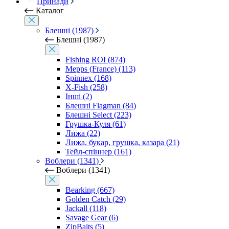
Принади
Каталог
Блешні (1987)
Блешні (1987)
Fishing ROI (874)
Mepps (France) (113)
Spinnex (168)
X-Fish (258)
Інші (2)
Блешні Flagman (84)
Блешні Select (223)
Грушка-Куля (61)
Лижа (22)
Лижа, букар, грушка, казара (21)
Тейл-спіннер (161)
Воблери (1341)
Воблери (1341)
Bearking (667)
Golden Catch (29)
Jackall (118)
Savage Gear (6)
ZipBaits (5)