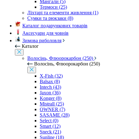
Мангали (5)
Термоси (25)
Ліхтарі та елементи живлення (1)
Сумки та рюкзаки (8)
Каталог подарункових товарів
Аксесуари для човнів
Зимова риболовля
Каталог
Волосінь, Флюорокарбон (250)
Волосінь, Флюорокарбон (250)
X-Fish (32)
Balsax (8)
Intech (43)
Jaxon (36)
Konger (8)
Mistrall (25)
OWNER (7)
SASAME (28)
Select (0)
Smart (12)
Sneck (21)
Sunline (18)