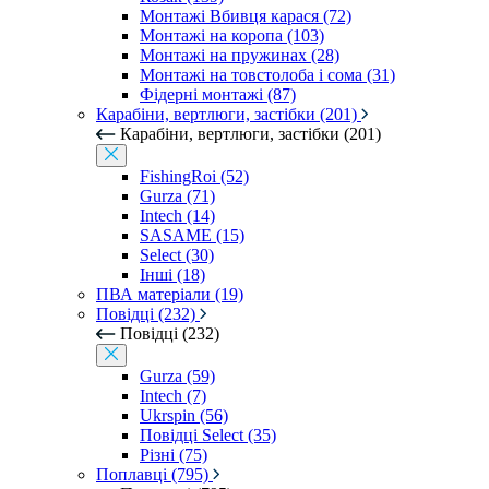
Монтажі Вбивця карася (72)
Монтажі на коропа (103)
Монтажі на пружинах (28)
Монтажі на товстолоба і сома (31)
Фідерні монтажі (87)
Карабіни, вертлюги, застібки (201)
Карабіни, вертлюги, застібки (201)
FishingRoi (52)
Gurza (71)
Intech (14)
SASAME (15)
Select (30)
Інші (18)
ПВА матеріали (19)
Повідці (232)
Повідці (232)
Gurza (59)
Intech (7)
Ukrspin (56)
Повідці Select (35)
Різні (75)
Поплавці (795)