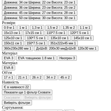
Довжина: 34 см Ширина: 22 см Висота: 23 см
1
Довжина: 36 см Ширина: 23 см Висота: 25 см
2
Довжина: 45 см Ширина: 27 см Висота: 28 см
1
Довжина: 50 см Ширина: 30 см Висота: 30 см
1
Розміри
0.9 м
1
1 м
1
1,3 м
1
1,5 м
2
1,35 м
2
1.1 м
1
15x13 см
1
17x15 см
1
110*7.5 см
1
120*7.5 см
1
125x10 см
1
130*7.5 см
1
135x10 см
1
145x10 см
1
150x11 см
1
150*7.5 см
1
351x222x45 мм
1
360x230x280 мм
1
ДхШхВ: 200х30 ммДхШхВ: 120х30 мм
1
Матеріал
EVA
3
EVA товщиною 1.8 мм
1
Неопрен
3
Матеріал
EVA
8
Об'єм
17 л
1
21 л
1
26 л
2
34 л
2
45 л
2
Наявність
Є в наявності
22
Показати ще 1 фільтр
Сховати
Скасувати
Виберіть фільтри
Виберіть фільтри
Сортування: