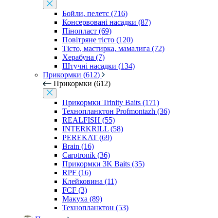
Бойли, пелетс (716)
Консервовані насадки (87)
Пінопласт (69)
Повітряне тісто (120)
Тісто, мастирка, мамалига (72)
Херабуна (7)
Штучні насадки (134)
Прикормки (612)
Прикормки (612)
Прикормки Trinity Baits (171)
Технопланктон Profmontazh (36)
REALFISH (55)
INTERKRILL (58)
PEREKAT (69)
Brain (16)
Carptronik (36)
Прикормки 3K Baits (35)
RPF (16)
Клейковина (11)
FCF (3)
Макуха (89)
Технопланктон (53)