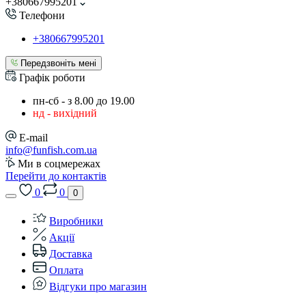
+380667995201
Телефони
+380667995201
Передзвоніть мені
Графік роботи
пн-сб - з 8.00 до 19.00
нд - вихідний
E-mail
info@funfish.com.ua
Ми в соцмережах
Перейти до контактів
0
0
0
Виробники
Акції
Доставка
Оплата
Відгуки про магазин