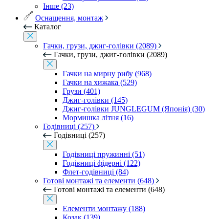
Інше (23)
Оснащення, монтаж
Каталог
Гачки, грузи, джиг-голівки (2089)
Гачки, грузи, джиг-голівки (2089)
Гачки на мирну рибу (968)
Гачки на хижака (529)
Грузи (401)
Джиг-голівки (145)
Джиг-голівки JUNGLEGUM (Японія) (30)
Мормишка літня (16)
Годівниці (257)
Годівниці (257)
Годівниці пружинні (51)
Годівниці фідерні (122)
Флет-годівниці (84)
Готові монтажі та елементи (648)
Готові монтажі та елементи (648)
Елементи монтажу (188)
Козак (139)