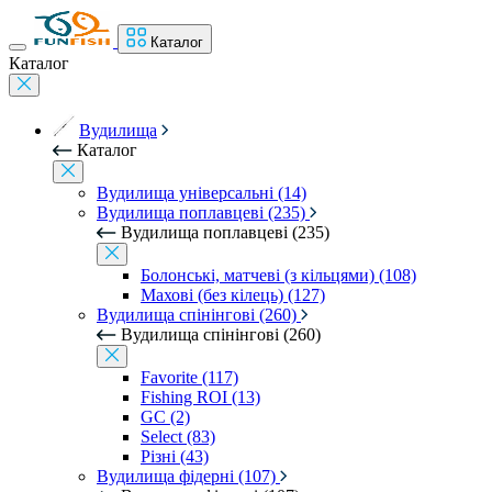
Каталог
Каталог
Вудилища
Каталог
Вудилища універсальні (14)
Вудилища поплавцеві (235)
Вудилища поплавцеві (235)
Болонські, матчеві (з кільцями) (108)
Махові (без кілець) (127)
Вудилища спінінгові (260)
Вудилища спінінгові (260)
Favorite (117)
Fishing ROI (13)
GC (2)
Select (83)
Різні (43)
Вудилища фідерні (107)