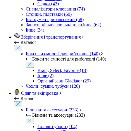
Садки (43)
Сигналізатори клювання (74)
Стойки, підставки (60)
Інструмент рибальський (58)
Запасні кільця, тюльпани та інше (62)
Інше (34)
Зберігання і транспортування
Каталог
Бокси та ємності для риболовлі (140)
Бокси та ємності для риболовлі (140)
Brain, Select, Favorite (13)
Інше (2)
Органайзери Gladiator (29)
Чохли, сумки, тубуси (126)
Одяг та екіпіровка
Каталог
Білизна та аксесуари (233)
Білизна та аксесуари (233)
Головні убори (104)