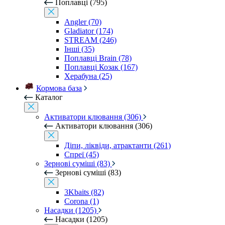
Поплавці (795)
Angler (70)
Gladiator (174)
STREAM (246)
Інші (35)
Поплавці Brain (78)
Поплавці Козак (167)
Херабуна (25)
Кормова база
Каталог
Активатори клювання (306)
Активатори клювання (306)
Діпи, ліквіди, атрактанти (261)
Спреї (45)
Зернові суміші (83)
Зернові суміші (83)
3Kbaits (82)
Corona (1)
Насадки (1205)
Насадки (1205)