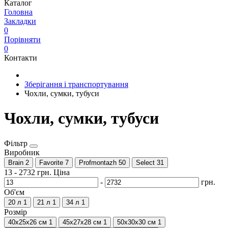
Каталог
Головна
Закладки
0
Порівняти
0
Контакти
Зберігання і транспортування
Чохли, сумки, тубуси
Чохли, сумки, тубуси
Фільтр
Виробник
Brain
2
Favorite
7
Profmontazh
50
Select
31
13
-
2732
грн.
Ціна
-
грн.
Об'єм
20 л
1
21 л
1
34 л
1
Розмір
40x25x26 см
1
45x27x28 см
1
50x30x30 см
1