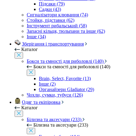
Підсаки (79)
Садки (43)
Сигналізатори клювання (74)
Стойки, підставки (62)
Інструмент рибальський (58)
Запасні кільця, тюльпани та інше (62)
Інше (34)
Зберігання і транспортування
Каталог
Бокси та ємності для риболовлі (140)
Бокси та ємності для риболовлі (140)
Brain, Select, Favorite (13)
Інше (2)
Органайзери Gladiator (29)
Чохли, сумки, тубуси (126)
Одяг та екіпіровка
Каталог
Білизна та аксесуари (233)
Білизна та аксесуари (233)