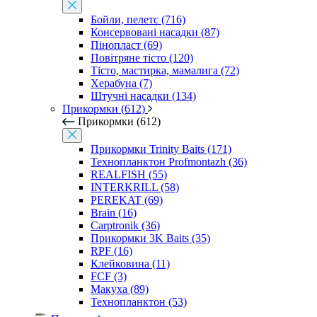
Бойли, пелетс (716)
Консервовані насадки (87)
Пінопласт (69)
Повітряне тісто (120)
Тісто, мастирка, мамалига (72)
Херабуна (7)
Штучні насадки (134)
Прикормки (612)
Прикормки (612)
Прикормки Trinity Baits (171)
Технопланктон Profmontazh (36)
REALFISH (55)
INTERKRILL (58)
PEREKAT (69)
Brain (16)
Carptronik (36)
Прикормки 3K Baits (35)
RPF (16)
Клейковина (11)
FCF (3)
Макуха (89)
Технопланктон (53)