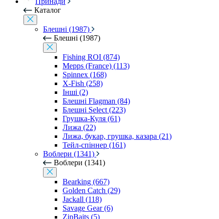
Принади
Каталог
Блешні (1987)
Блешні (1987)
Fishing ROI (874)
Mepps (France) (113)
Spinnex (168)
X-Fish (258)
Інші (2)
Блешні Flagman (84)
Блешні Select (223)
Грушка-Куля (61)
Лижа (22)
Лижа, букар, грушка, казара (21)
Тейл-спіннер (161)
Воблери (1341)
Воблери (1341)
Bearking (667)
Golden Catch (29)
Jackall (118)
Savage Gear (6)
ZipBaits (5)