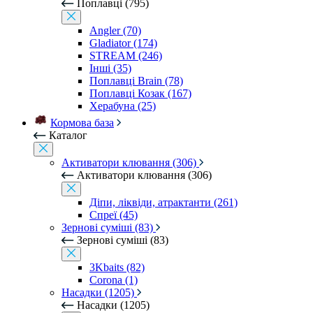
Поплавці (795)
Angler (70)
Gladiator (174)
STREAM (246)
Інші (35)
Поплавці Brain (78)
Поплавці Козак (167)
Херабуна (25)
Кормова база
Каталог
Активатори клювання (306)
Активатори клювання (306)
Діпи, ліквіди, атрактанти (261)
Спреї (45)
Зернові суміші (83)
Зернові суміші (83)
3Kbaits (82)
Corona (1)
Насадки (1205)
Насадки (1205)