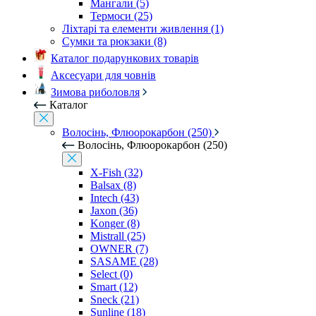
Мангали (5)
Термоси (25)
Ліхтарі та елементи живлення (1)
Сумки та рюкзаки (8)
Каталог подарункових товарів
Аксесуари для човнів
Зимова риболовля
Каталог
Волосінь, Флюорокарбон (250)
Волосінь, Флюорокарбон (250)
X-Fish (32)
Balsax (8)
Intech (43)
Jaxon (36)
Konger (8)
Mistrall (25)
OWNER (7)
SASAME (28)
Select (0)
Smart (12)
Sneck (21)
Sunline (18)