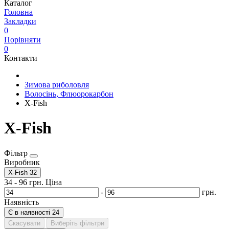
Каталог
Головна
Закладки
0
Порівняти
0
Контакти
Зимова риболовля
Волосінь, Флюорокарбон
X-Fish
X-Fish
Фільтр
Виробник
X-Fish
32
34
-
96
грн.
Ціна
-
грн.
Наявність
Є в наявності
24
Скасувати
Виберіть фільтри