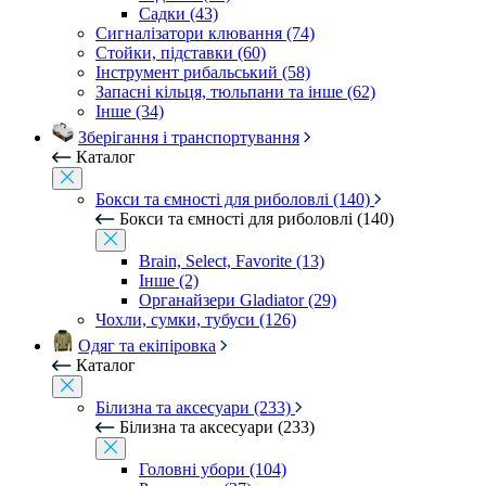
Садки (43)
Сигналізатори клювання (74)
Стойки, підставки (60)
Інструмент рибальський (58)
Запасні кільця, тюльпани та інше (62)
Інше (34)
Зберігання і транспортування
Каталог
Бокси та ємності для риболовлі (140)
Бокси та ємності для риболовлі (140)
Brain, Select, Favorite (13)
Інше (2)
Органайзери Gladiator (29)
Чохли, сумки, тубуси (126)
Одяг та екіпіровка
Каталог
Білизна та аксесуари (233)
Білизна та аксесуари (233)
Головні убори (104)