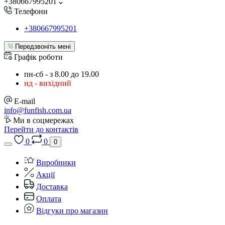
+380667995201
Телефони
+380667995201
Передзвоніть мені
Графік роботи
пн-сб - з 8.00 до 19.00
нд - вихідний
E-mail
info@funfish.com.ua
Ми в соцмережах
Перейти до контактів
0
0
0
Виробники
Акції
Доставка
Оплата
Відгуки про магазин