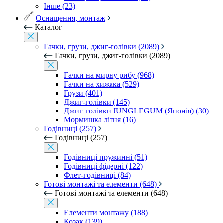
Інше (23)
Оснащення, монтаж
Каталог
Гачки, грузи, джиг-голівки (2089)
Гачки, грузи, джиг-голівки (2089)
Гачки на мирну рибу (968)
Гачки на хижака (529)
Грузи (401)
Джиг-голівки (145)
Джиг-голівки JUNGLEGUM (Японія) (30)
Мормишка літня (16)
Годівниці (257)
Годівниці (257)
Годівниці пружинні (51)
Годівниці фідерні (122)
Флет-годівниці (84)
Готові монтажі та елементи (648)
Готові монтажі та елементи (648)
Елементи монтажу (188)
Козак (139)