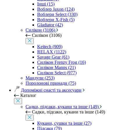
Інші (15)
Воблер Jaxon (124)
Воблери Select (330)
Воблери X-Fish (5)
Gladiator (42)
Силікон (3106)
Силікон (3106)
Keitech (909)
RELAX (1122)
Savage Gear (61)
Силікон Frenzy Frog (16)
Силікон Manns (21)
Силікон Select (977)
Мандули (253)
Поролонові принади (75)
Допоміжні снасті та аксесуари
Каталог
Садки, підсаки, кукани та інше (149)
Садки, підсаки, кукани та інше (149)
Кукани, сушки та інше (27)
Підсаки (79)