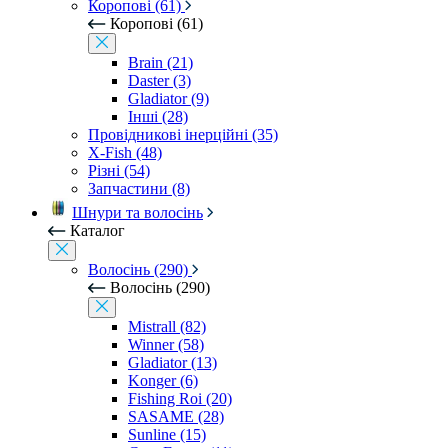
Коропові (61)
Коропові (61)
Brain (21)
Daster (3)
Gladiator (9)
Інші (28)
Провідникові інерційні (35)
X-Fish (48)
Різні (54)
Запчастини (8)
Шнури та волосінь
Каталог
Волосінь (290)
Волосінь (290)
Mistrall (82)
Winner (58)
Gladiator (13)
Konger (6)
Fishing Roi (20)
SASAME (28)
Sunline (15)