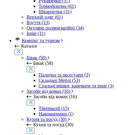
Рукавички (37)
Термобілизна (61)
Шкарпетки (31)
Верхній одяг (61)
Взуття (13)
Окуляри поляризаційні (34)
Інше (11)
Кемпінг та туризм
Каталог
Бівак (58)
Бівак (58)
Палатки та аксесуари (2)
Складані Меблі (53)
Спальні мішки, каремати та інше (3)
Засоби від комах (16)
Засоби від комах (16)
Thermacell (15)
Накомарники (1)
Кухня та посуд (30)
Кухня та посуд (30)