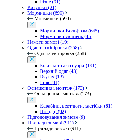
Різне (91)
Котушки (21)
Мормишки (690)
Мормишки (690)
Мормишки Вольфрам (645)
Мормишки свинець (45)
Намети зимові (19)
Одяг та екіпіровка (258)
Одяг та екіпіровка (258)
Білизна та аксесуари (191)
Верхній одяг (43)
Взуття (13)
Інше (11)
Оснащення і монтаж (173)
Оснащення і монтаж (173)
Карабіни, вертлюги, застібки (81)
Повідці (92)
Підгодовування зимове (9)
Принади зимові (911)
Принади зимові (911)