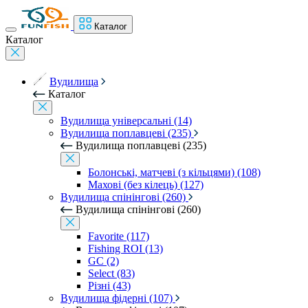
Каталог
Каталог
Вудилища
Каталог
Вудилища універсальні (14)
Вудилища поплавцеві (235)
Вудилища поплавцеві (235)
Болонські, матчеві (з кільцями) (108)
Махові (без кілець) (127)
Вудилища спінінгові (260)
Вудилища спінінгові (260)
Favorite (117)
Fishing ROI (13)
GC (2)
Select (83)
Різні (43)
Вудилища фідерні (107)