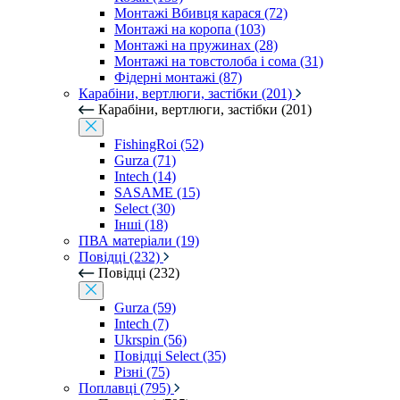
Монтажі Вбивця карася (72)
Монтажі на коропа (103)
Монтажі на пружинах (28)
Монтажі на товстолоба і сома (31)
Фідерні монтажі (87)
Карабіни, вертлюги, застібки (201)
Карабіни, вертлюги, застібки (201)
FishingRoi (52)
Gurza (71)
Intech (14)
SASAME (15)
Select (30)
Інші (18)
ПВА матеріали (19)
Повідці (232)
Повідці (232)
Gurza (59)
Intech (7)
Ukrspin (56)
Повідці Select (35)
Різні (75)
Поплавці (795)