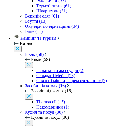
Рукавички (37)
Термобілизна (61)
Шкарпетки (31)
Верхній одяг (61)
Взуття (13)
Окуляри поляризаційні (34)
Інше (11)
Кемпінг та туризм
Каталог
Бівак (58)
Бівак (58)
Палатки та аксесуари (2)
Складані Меблі (53)
Спальні мішки, каремати та інше (3)
Засоби від комах (16)
Засоби від комах (16)
Thermacell (15)
Накомарники (1)
Кухня та посуд (30)
Кухня та посуд (30)