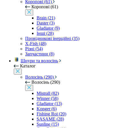
Коропові (61)
Коропові (61)
Brain (21)
Daster (3)
Gladiator (9)
Інші (28)
Провідникові інерційні (35)
X-Fish (48)
Різні (54)
Запчастини (8)
Шнури та волосінь
Каталог
Волосінь (290)
Волосінь (290)
Mistrall (82)
Winner (58)
Gladiator (13)
Konger (6)
Fishing Roi (20)
SASAME (28)
Sunline (15)