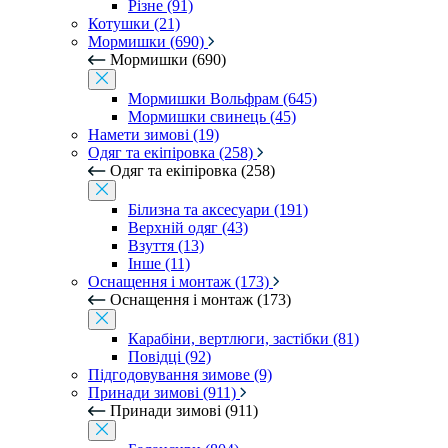
Різне (91)
Котушки (21)
Мормишки (690)
Мормишки (690)
Мормишки Вольфрам (645)
Мормишки свинець (45)
Намети зимові (19)
Одяг та екіпіровка (258)
Одяг та екіпіровка (258)
Білизна та аксесуари (191)
Верхній одяг (43)
Взуття (13)
Інше (11)
Оснащення і монтаж (173)
Оснащення і монтаж (173)
Карабіни, вертлюги, застібки (81)
Повідці (92)
Підгодовування зимове (9)
Принади зимові (911)
Принади зимові (911)