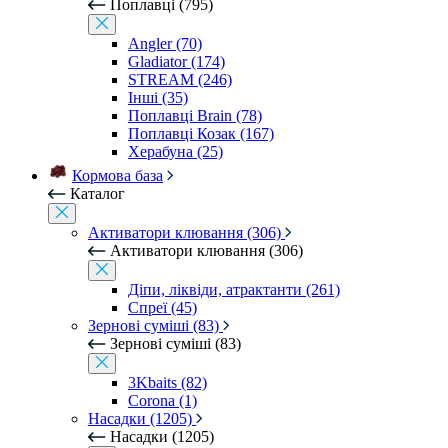
Поплавці (795)
Angler (70)
Gladiator (174)
STREAM (246)
Інші (35)
Поплавці Brain (78)
Поплавці Козак (167)
Херабуна (25)
Кормова база
Каталог
Активатори клювання (306)
Активатори клювання (306)
Діпи, ліквіди, атрактанти (261)
Спреї (45)
Зернові суміші (83)
Зернові суміші (83)
3Kbaits (82)
Corona (1)
Насадки (1205)
Насадки (1205)