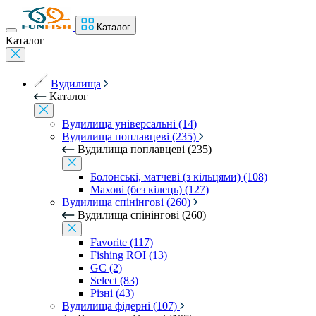
Каталог
Каталог
Вудилища
Каталог
Вудилища універсальні (14)
Вудилища поплавцеві (235)
Вудилища поплавцеві (235)
Болонські, матчеві (з кільцями) (108)
Махові (без кілець) (127)
Вудилища спінінгові (260)
Вудилища спінінгові (260)
Favorite (117)
Fishing ROI (13)
GC (2)
Select (83)
Різні (43)
Вудилища фідерні (107)