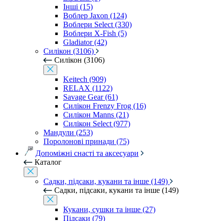
Інші (15)
Воблер Jaxon (124)
Воблери Select (330)
Воблери X-Fish (5)
Gladiator (42)
Силікон (3106)
Силікон (3106)
Keitech (909)
RELAX (1122)
Savage Gear (61)
Силікон Frenzy Frog (16)
Силікон Manns (21)
Силікон Select (977)
Мандули (253)
Поролонові принади (75)
Допоміжні снасті та аксесуари
Каталог
Садки, підсаки, кукани та інше (149)
Садки, підсаки, кукани та інше (149)
Кукани, сушки та інше (27)
Підсаки (79)