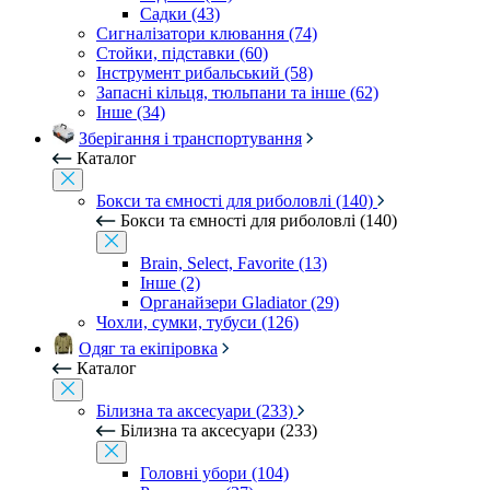
Садки (43)
Сигналізатори клювання (74)
Стойки, підставки (60)
Інструмент рибальський (58)
Запасні кільця, тюльпани та інше (62)
Інше (34)
Зберігання і транспортування
Каталог
Бокси та ємності для риболовлі (140)
Бокси та ємності для риболовлі (140)
Brain, Select, Favorite (13)
Інше (2)
Органайзери Gladiator (29)
Чохли, сумки, тубуси (126)
Одяг та екіпіровка
Каталог
Білизна та аксесуари (233)
Білизна та аксесуари (233)
Головні убори (104)