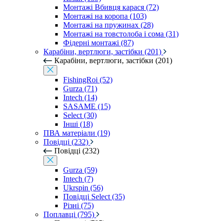
Монтажі Вбивця карася (72)
Монтажі на коропа (103)
Монтажі на пружинах (28)
Монтажі на товстолоба і сома (31)
Фідерні монтажі (87)
Карабіни, вертлюги, застібки (201)
Карабіни, вертлюги, застібки (201)
FishingRoi (52)
Gurza (71)
Intech (14)
SASAME (15)
Select (30)
Інші (18)
ПВА матеріали (19)
Повідці (232)
Повідці (232)
Gurza (59)
Intech (7)
Ukrspin (56)
Повідці Select (35)
Різні (75)
Поплавці (795)