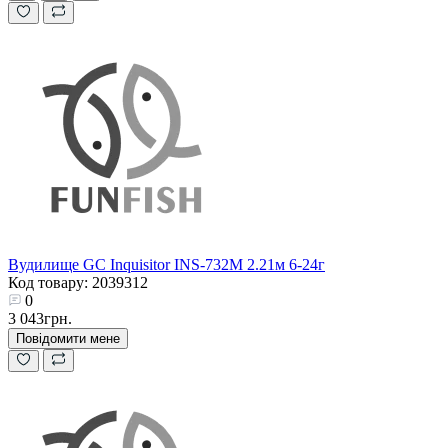
Вудилище GC Inquisitor INS-732M 2.21м 6-24г
Код товару: 2039312
0
3 043грн.
Повідомити мене