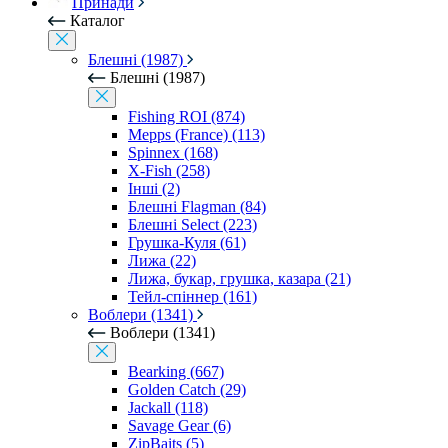
Принади
Каталог
Блешні (1987)
Блешні (1987)
Fishing ROI (874)
Mepps (France) (113)
Spinnex (168)
X-Fish (258)
Інші (2)
Блешні Flagman (84)
Блешні Select (223)
Грушка-Куля (61)
Лижа (22)
Лижа, букар, грушка, казара (21)
Тейл-спіннер (161)
Воблери (1341)
Воблери (1341)
Bearking (667)
Golden Catch (29)
Jackall (118)
Savage Gear (6)
ZipBaits (5)