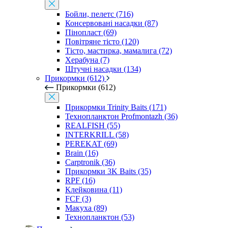
Бойли, пелетс (716)
Консервовані насадки (87)
Пінопласт (69)
Повітряне тісто (120)
Тісто, мастирка, мамалига (72)
Херабуна (7)
Штучні насадки (134)
Прикормки (612)
Прикормки (612)
Прикормки Trinity Baits (171)
Технопланктон Profmontazh (36)
REALFISH (55)
INTERKRILL (58)
PEREKAT (69)
Brain (16)
Carptronik (36)
Прикормки 3K Baits (35)
RPF (16)
Клейковина (11)
FCF (3)
Макуха (89)
Технопланктон (53)