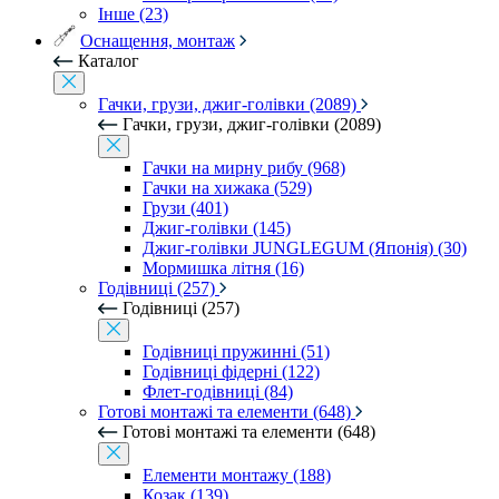
Інше (23)
Оснащення, монтаж
Каталог
Гачки, грузи, джиг-голівки (2089)
Гачки, грузи, джиг-голівки (2089)
Гачки на мирну рибу (968)
Гачки на хижака (529)
Грузи (401)
Джиг-голівки (145)
Джиг-голівки JUNGLEGUM (Японія) (30)
Мормишка літня (16)
Годівниці (257)
Годівниці (257)
Годівниці пружинні (51)
Годівниці фідерні (122)
Флет-годівниці (84)
Готові монтажі та елементи (648)
Готові монтажі та елементи (648)
Елементи монтажу (188)
Козак (139)