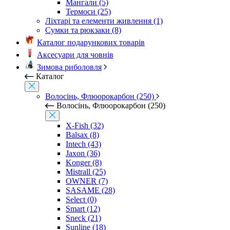
Мангали (5)
Термоси (25)
Ліхтарі та елементи живлення (1)
Сумки та рюкзаки (8)
Каталог подарункових товарів
Аксесуари для човнів
Зимова риболовля
Каталог
Волосінь, Флюорокарбон (250)
Волосінь, Флюорокарбон (250)
X-Fish (32)
Balsax (8)
Intech (43)
Jaxon (36)
Konger (8)
Mistrall (25)
OWNER (7)
SASAME (28)
Select (0)
Smart (12)
Sneck (21)
Sunline (18)