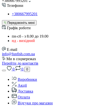
+380667995201
Телефони
+380667995201
Передзвоніть мені
Графік роботи
пн-сб - з 8.00 до 19.00
нд - вихідний
E-mail
info@funfish.com.ua
Ми в соцмережах
Перейти до контактів
0
0
0
Виробники
Акції
Доставка
Оплата
Відгуки про магазин