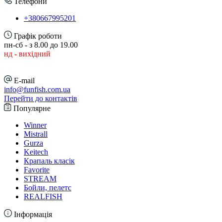
Телефони
+380667995201
Графік роботи
пн-сб - з 8.00 до 19.00
нд - вихідний
E-mail
info@funfish.com.ua
Перейти до контактів
Популярне
Winner
Mistrall
Gurza
Keitech
Крапаль класік
Favorite
STREAM
Бойли, пелетс
REALFISH
Інформація