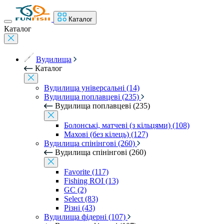
Каталог
Каталог
Вудилища
Каталог
Вудилища універсальні (14)
Вудилища поплавцеві (235)
Вудилища поплавцеві (235)
Болонські, матчеві (з кільцями) (108)
Махові (без кілець) (127)
Вудилища спінінгові (260)
Вудилища спінінгові (260)
Favorite (117)
Fishing ROI (13)
GC (2)
Select (83)
Різні (43)
Вудилища фідерні (107)