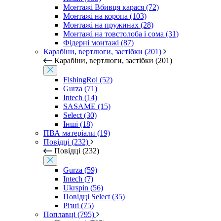
Монтажі Вбивця карася (72)
Монтажі на коропа (103)
Монтажі на пружинах (28)
Монтажі на товстолоба і сома (31)
Фідерні монтажі (87)
Карабіни, вертлюги, застібки (201)
Карабіни, вертлюги, застібки (201)
FishingRoi (52)
Gurza (71)
Intech (14)
SASAME (15)
Select (30)
Інші (18)
ПВА матеріали (19)
Повідці (232)
Повідці (232)
Gurza (59)
Intech (7)
Ukrspin (56)
Повідці Select (35)
Різні (75)
Поплавці (795)