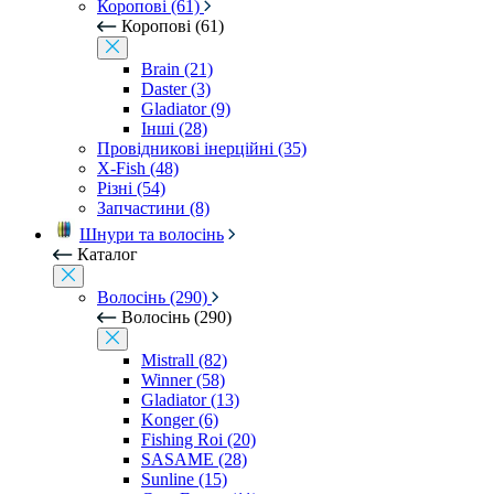
Коропові (61)
Коропові (61)
Brain (21)
Daster (3)
Gladiator (9)
Інші (28)
Провідникові інерційні (35)
X-Fish (48)
Різні (54)
Запчастини (8)
Шнури та волосінь
Каталог
Волосінь (290)
Волосінь (290)
Mistrall (82)
Winner (58)
Gladiator (13)
Konger (6)
Fishing Roi (20)
SASAME (28)
Sunline (15)