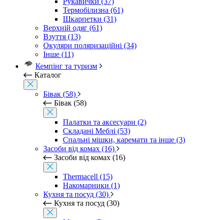
Рукавички (37)
Термобілизна (61)
Шкарпетки (31)
Верхній одяг (61)
Взуття (13)
Окуляри поляризаційні (34)
Інше (11)
Кемпінг та туризм
Каталог
Бівак (58)
Бівак (58)
Палатки та аксесуари (2)
Складані Меблі (53)
Спальні мішки, каремати та інше (3)
Засоби від комах (16)
Засоби від комах (16)
Thermacell (15)
Накомарники (1)
Кухня та посуд (30)
Кухня та посуд (30)