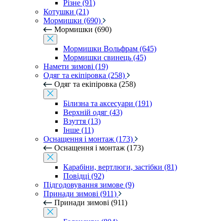
Різне (91)
Котушки (21)
Мормишки (690)
Мормишки (690)
Мормишки Вольфрам (645)
Мормишки свинець (45)
Намети зимові (19)
Одяг та екіпіровка (258)
Одяг та екіпіровка (258)
Білизна та аксесуари (191)
Верхній одяг (43)
Взуття (13)
Інше (11)
Оснащення і монтаж (173)
Оснащення і монтаж (173)
Карабіни, вертлюги, застібки (81)
Повідці (92)
Підгодовування зимове (9)
Принади зимові (911)
Принади зимові (911)