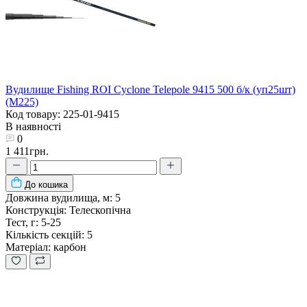
Вудилище Fishing ROI Cyclone Telepole 9415 500 б/к (уп25шт)
(M225)
Код товару: 225-01-9415
В наявності
0
1 411грн.
До кошика
Довжина вудилища, м:
5
Конструкція:
Телескопічна
Тест, г:
5-25
Кількість секцій:
5
Матеріал:
карбон