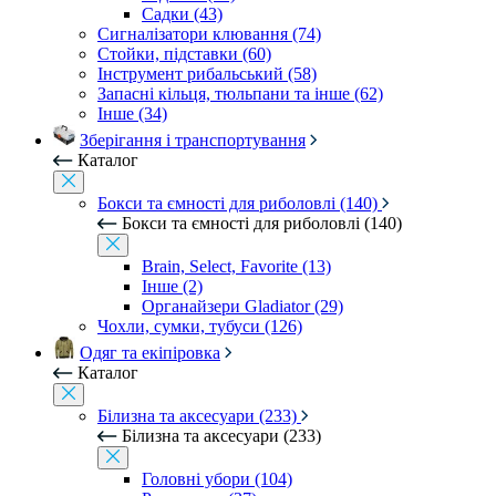
Садки (43)
Сигналізатори клювання (74)
Стойки, підставки (60)
Інструмент рибальський (58)
Запасні кільця, тюльпани та інше (62)
Інше (34)
Зберігання і транспортування
Каталог
Бокси та ємності для риболовлі (140)
Бокси та ємності для риболовлі (140)
Brain, Select, Favorite (13)
Інше (2)
Органайзери Gladiator (29)
Чохли, сумки, тубуси (126)
Одяг та екіпіровка
Каталог
Білизна та аксесуари (233)
Білизна та аксесуари (233)
Головні убори (104)