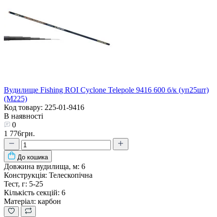
Вудилище Fishing ROI Cyclone Telepole 9416 600 б/к (уп25шт)
(M225)
Код товару: 225-01-9416
В наявності
0
1 776грн.
До кошика
Довжина вудилища, м:
6
Конструкція:
Телескопічна
Тест, г:
5-25
Кількість секцій:
6
Матеріал:
карбон