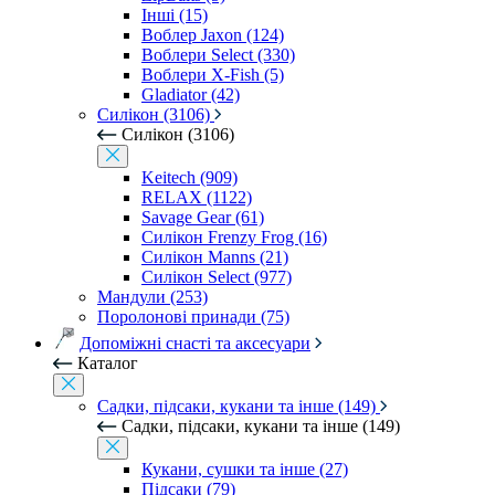
Інші (15)
Воблер Jaxon (124)
Воблери Select (330)
Воблери X-Fish (5)
Gladiator (42)
Силікон (3106)
Силікон (3106)
Keitech (909)
RELAX (1122)
Savage Gear (61)
Силікон Frenzy Frog (16)
Силікон Manns (21)
Силікон Select (977)
Мандули (253)
Поролонові принади (75)
Допоміжні снасті та аксесуари
Каталог
Садки, підсаки, кукани та інше (149)
Садки, підсаки, кукани та інше (149)
Кукани, сушки та інше (27)
Підсаки (79)