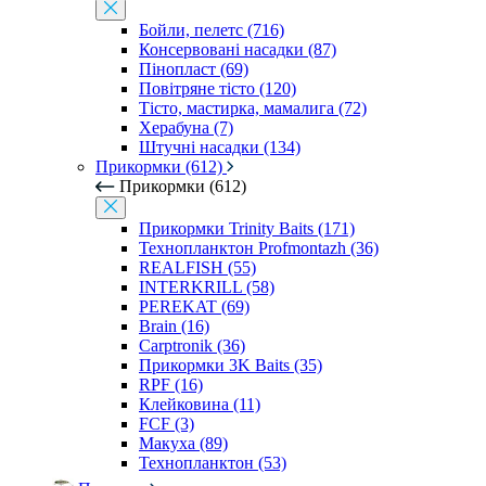
Бойли, пелетс (716)
Консервовані насадки (87)
Пінопласт (69)
Повітряне тісто (120)
Тісто, мастирка, мамалига (72)
Херабуна (7)
Штучні насадки (134)
Прикормки (612)
Прикормки (612)
Прикормки Trinity Baits (171)
Технопланктон Profmontazh (36)
REALFISH (55)
INTERKRILL (58)
PEREKAT (69)
Brain (16)
Carptronik (36)
Прикормки 3K Baits (35)
RPF (16)
Клейковина (11)
FCF (3)
Макуха (89)
Технопланктон (53)