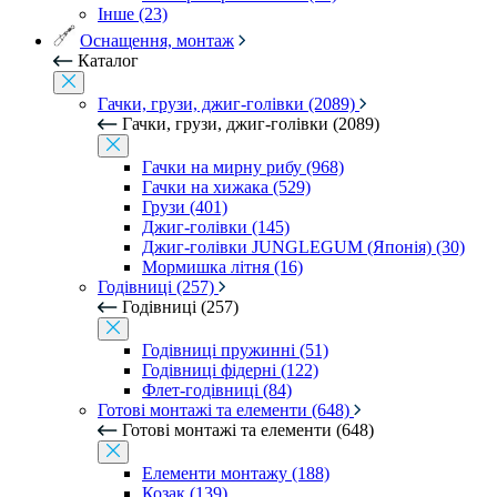
Інше (23)
Оснащення, монтаж
Каталог
Гачки, грузи, джиг-голівки (2089)
Гачки, грузи, джиг-голівки (2089)
Гачки на мирну рибу (968)
Гачки на хижака (529)
Грузи (401)
Джиг-голівки (145)
Джиг-голівки JUNGLEGUM (Японія) (30)
Мормишка літня (16)
Годівниці (257)
Годівниці (257)
Годівниці пружинні (51)
Годівниці фідерні (122)
Флет-годівниці (84)
Готові монтажі та елементи (648)
Готові монтажі та елементи (648)
Елементи монтажу (188)
Козак (139)