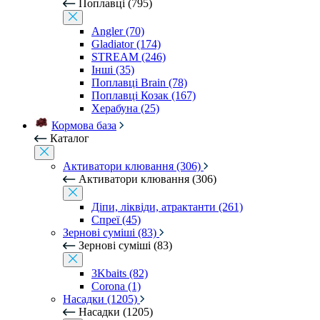
Поплавці (795)
Angler (70)
Gladiator (174)
STREAM (246)
Інші (35)
Поплавці Brain (78)
Поплавці Козак (167)
Херабуна (25)
Кормова база
Каталог
Активатори клювання (306)
Активатори клювання (306)
Діпи, ліквіди, атрактанти (261)
Спреї (45)
Зернові суміші (83)
Зернові суміші (83)
3Kbaits (82)
Corona (1)
Насадки (1205)
Насадки (1205)