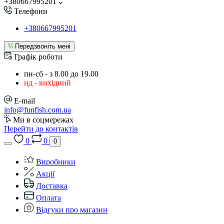
+380667995201
Телефони
+380667995201
Передзвоніть мені
Графік роботи
пн-сб - з 8.00 до 19.00
нд - вихідний
E-mail
info@funfish.com.ua
Ми в соцмережах
Перейти до контактів
0
0
0
Виробники
Акції
Доставка
Оплата
Відгуки про магазин