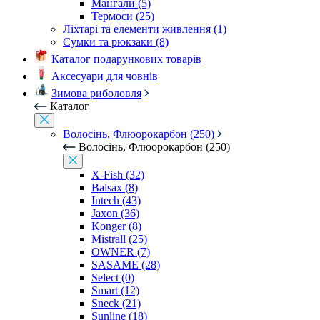
Мангали (5)
Термоси (25)
Ліхтарі та елементи живлення (1)
Сумки та рюкзаки (8)
Каталог подарункових товарів
Аксесуари для човнів
Зимова риболовля
Каталог
Волосінь, Флюорокарбон (250)
Волосінь, Флюорокарбон (250)
X-Fish (32)
Balsax (8)
Intech (43)
Jaxon (36)
Konger (8)
Mistrall (25)
OWNER (7)
SASAME (28)
Select (0)
Smart (12)
Sneck (21)
Sunline (18)