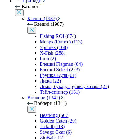
Принади
Каталог
Блешні (1987)
Блешні (1987)
Fishing ROI (874)
Mepps (France) (113)
Spinnex (168)
X-Fish (258)
Інші (2)
Блешні Flagman (84)
Блешні Select (223)
Грушка-Куля (61)
Лижа (22)
Лижа, букар, грушка, казара (21)
Тейл-спіннер (161)
Воблери (1341)
Воблери (1341)
Bearking (667)
Golden Catch (29)
Jackall (118)
Savage Gear (6)
ZipBaits (5)