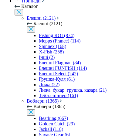
Принади
Каталог
Блешні (2121)
Блешні (2121)
Fishing ROI (874)
Mepps (France) (114)
Spinnex (168)
X-Fish (258)
Інші (2)
Блешні Flagman (84)
Блешні FUNFISH (114)
Блешні Select (242)
Грушка-Куля (61)
Лижа (22)
Лижа, букар, грушка, казара (21)
Тейл-спіннер (161)
Воблери (1365)
Воблери (1365)
Bearking (667)
Golden Catch (29)
Jackall (118)
Savage Gear (6)