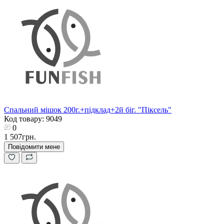
Спальний мішок 200г.+підклад+2й біг. "Піксель"
Код товару: 9049
0
1 507грн.
Повідомити мене