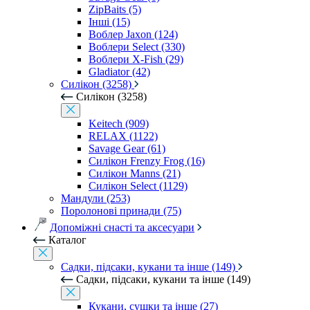
ZipBaits (5)
Інші (15)
Воблер Jaxon (124)
Воблери Select (330)
Воблери X-Fish (29)
Gladiator (42)
Силікон (3258)
Силікон (3258)
Keitech (909)
RELAX (1122)
Savage Gear (61)
Силікон Frenzy Frog (16)
Силікон Manns (21)
Силікон Select (1129)
Мандули (253)
Поролонові принади (75)
Допоміжні снасті та аксесуари
Каталог
Садки, підсаки, кукани та інше (149)
Садки, підсаки, кукани та інше (149)
Кукани, сушки та інше (27)