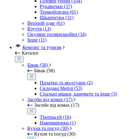
Головні убори (104)
Рукавички (37)
Термобілизна (61)
Шкарпетки (31)
Верхній одяг (61)
Взуття (13)
Окуляри поляризаційні (34)
Інше (11)
Кемпінг та туризм
Каталог
Бівак (58)
Бівак (58)
Палатки та аксесуари (2)
Складані Меблі (53)
Спальні мішки, каремати та інше (3)
Засоби від комах (17)
Засоби від комах (17)
Thermacell (16)
Накомарники (1)
Кухня та посуд (30)
Кухня та посуд (30)