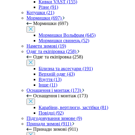
Кивки VAST (155)
Різне (91)
Котушки (21)
Мормишки (697)
Мормишки (697)
Мормишки Вольфрам (645)
Мормишки свинець (52)
Намети зимові (19)
Одяг та екіпіровка (258)
Одяг та екіпіровка (258)
Білизна та аксесуари (191)
Верхній одяг (43)
Взуття (13)
Інше (11)
Оснащення і монтаж (173)
Оснащення і монтаж (173)
Карабіни, вертлюги, застібки (81)
Повідці (92)
Підгодовування зимове (9)
Принади зимові (911)
Принади зимові (911)