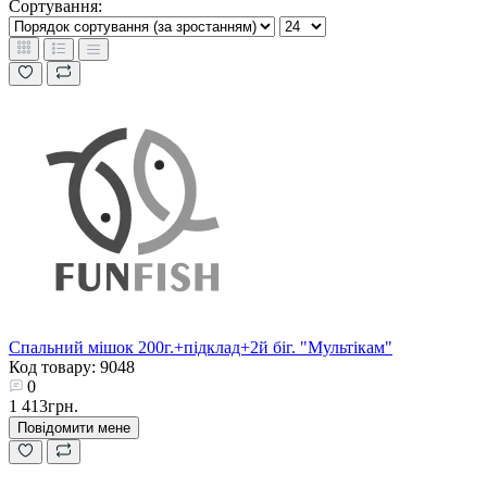
Сортування:
Спальний мішок 200г.+підклад+2й біг. "Мультікам"
Код товару: 9048
0
1 413грн.
Повідомити мене