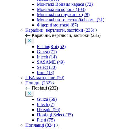
Монтажі Вбивця карася (72)
Монтажі на коропа (103)
Монтажі на пружинах (28)
Монтажі на товстолоба і сома (31)
Фідерні монтажі (87)
Карабіни, вертлюги, застібки (235)
Карабіни, вертлюги, застібки (235)
FishingRoi (52)
Gurza (71)
Intech (14)
SASAME (49)
Select (30)
Інші (18)
ПВА матеріали (20)
Повідці (232)
Повідці (232)
Gurza (59)
Intech (7)
Ukrspin (56)
Повідці Select (35)
Різні (75)
Поплавці (824)