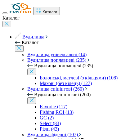
Каталог
Каталог
Вудилища
Каталог
Вудилища універсальні (14)
Вудилища поплавцеві (235)
Вудилища поплавцеві (235)
Болонські, матчеві (з кільцями) (108)
Махові (без кілець) (127)
Вудилища спінінгові (260)
Вудилища спінінгові (260)
Favorite (117)
Fishing ROI (13)
GC (2)
Select (83)
Різні (43)
Вудилища фідерні (107)