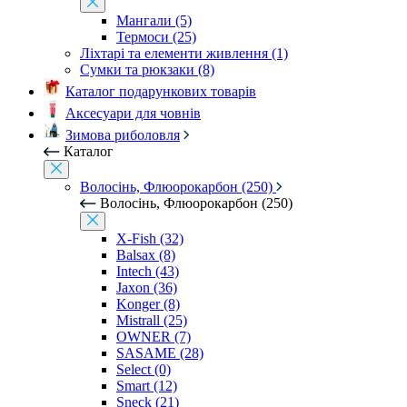
Мангали (5)
Термоси (25)
Ліхтарі та елементи живлення (1)
Сумки та рюкзаки (8)
Каталог подарункових товарів
Аксесуари для човнів
Зимова риболовля
Каталог
Волосінь, Флюорокарбон (250)
Волосінь, Флюорокарбон (250)
X-Fish (32)
Balsax (8)
Intech (43)
Jaxon (36)
Konger (8)
Mistrall (25)
OWNER (7)
SASAME (28)
Select (0)
Smart (12)
Sneck (21)