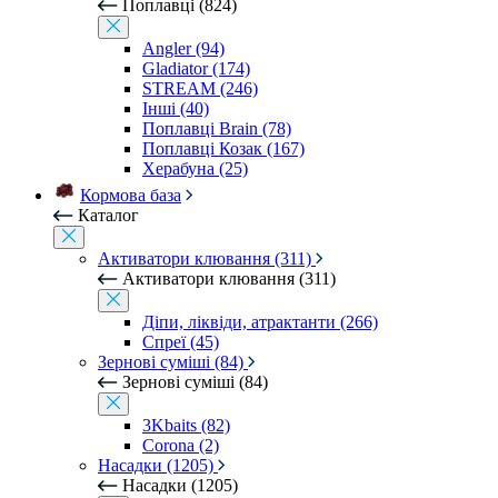
Поплавці (824)
Angler (94)
Gladiator (174)
STREAM (246)
Інші (40)
Поплавці Brain (78)
Поплавці Козак (167)
Херабуна (25)
Кормова база
Каталог
Активатори клювання (311)
Активатори клювання (311)
Діпи, ліквіди, атрактанти (266)
Спреї (45)
Зернові суміші (84)
Зернові суміші (84)
3Kbaits (82)
Corona (2)
Насадки (1205)
Насадки (1205)