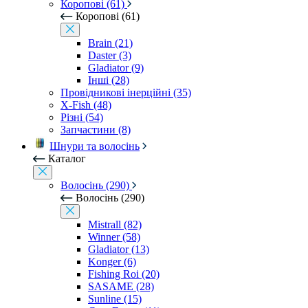
Коропові (61)
Коропові (61)
Brain (21)
Daster (3)
Gladiator (9)
Інші (28)
Провідникові інерційні (35)
X-Fish (48)
Різні (54)
Запчастини (8)
Шнури та волосінь
Каталог
Волосінь (290)
Волосінь (290)
Mistrall (82)
Winner (58)
Gladiator (13)
Konger (6)
Fishing Roi (20)
SASAME (28)
Sunline (15)