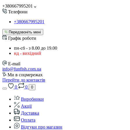
+380667995201
Телефони
+380667995201
Передзвоніть мені
Графік роботи
пн-сб - з 8.00 до 19.00
нд - вихідний
E-mail
info@funfish.com.ua
Ми в соцмережах
Перейти до контактів
0
0
0
Виробники
Акції
Доставка
Оплата
Відгуки про магазин