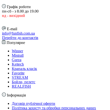
Графік роботи
пн-сб - з 8.00 до 19.00
нд - вихідний
E-mail
info@funfish.com.ua
Перейти до контактів
Популярне
Winner
Mistrall
Gurza
Keitech
Крапаль класік
Favorite
STREAM
Бойли, пелетс
REALFISH
Інформація
Договір публічної оферти
Політика захисту та обробки персональних даних