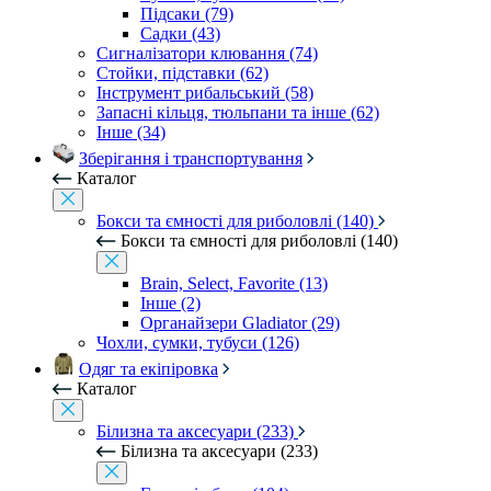
Підсаки (79)
Садки (43)
Сигналізатори клювання (74)
Стойки, підставки (62)
Інструмент рибальський (58)
Запасні кільця, тюльпани та інше (62)
Інше (34)
Зберігання і транспортування
Каталог
Бокси та ємності для риболовлі (140)
Бокси та ємності для риболовлі (140)
Brain, Select, Favorite (13)
Інше (2)
Органайзери Gladiator (29)
Чохли, сумки, тубуси (126)
Одяг та екіпіровка
Каталог
Білизна та аксесуари (233)
Білизна та аксесуари (233)