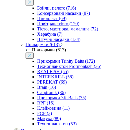
Бойли, пелетс (716)
Консервовані насадки (87)
Пінопласт (69)
Повітряне тісто (120)
Тісто, мастирка, мамалига (72)
Херабуна (7)
Штучні насадки (134)
Прикормки (613)
Прикормки (613)
Прикормки Trinity Baits (172)
Технопланктон Profmontazh (36)
REALFISH (55)
INTERKRILL (58)
PEREKAT (69)
Brain (16)
Carptronik (36)
Прикормки 3K Baits (35)
RPF (16)
Клейковина (11)
FCF (3)
Макуха (89)
Технопланктон (53)