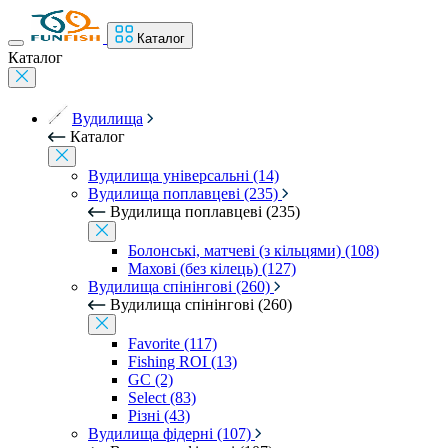
Каталог
Каталог
Вудилища
Каталог
Вудилища універсальні (14)
Вудилища поплавцеві (235)
Вудилища поплавцеві (235)
Болонські, матчеві (з кільцями) (108)
Махові (без кілець) (127)
Вудилища спінінгові (260)
Вудилища спінінгові (260)
Favorite (117)
Fishing ROI (13)
GC (2)
Select (83)
Різні (43)
Вудилища фідерні (107)