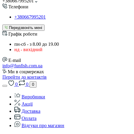
+380667995201
Телефони
+380667995201
Передзвоніть мені
Графік роботи
пн-сб - з 8.00 до 19.00
нд - вихідний
E-mail
info@funfish.com.ua
Ми в соцмережах
Перейти до контактів
0
0
0
Виробники
Акції
Доставка
Оплата
Відгуки про магазин