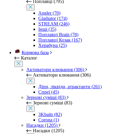
Поплавці (795)
Angler (70)
Gladiator (174)
STREAM (246)
Інші (35)
Поплавці Brain (78)
Поплавці Козак (167)
Херабуна (25)
Кормова база
Каталог
Активатори клювання (306)
Активатори клювання (306)
Діпи, ліквіди, атрактанти (261)
Спреї (45)
Зернові суміші (83)
Зернові суміші (83)
3Kbaits (82)
Corona (1)
Насадки (1205)
Насадки (1205)