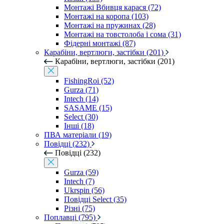
Монтажі Вбивця карася (72)
Монтажі на коропа (103)
Монтажі на пружинах (28)
Монтажі на товстолоба і сома (31)
Фідерні монтажі (87)
Карабіни, вертлюги, застібки (201)
Карабіни, вертлюги, застібки (201)
FishingRoi (52)
Gurza (71)
Intech (14)
SASAME (15)
Select (30)
Інші (18)
ПВА матеріали (19)
Повідці (232)
Повідці (232)
Gurza (59)
Intech (7)
Ukrspin (56)
Повідці Select (35)
Різні (75)
Поплавці (795)