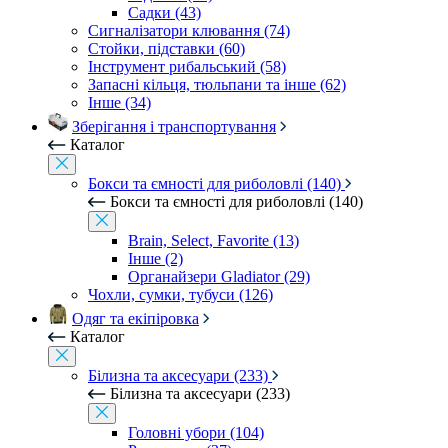
Садки (43)
Сигналізатори клювання (74)
Стойки, підставки (60)
Інструмент рибальський (58)
Запасні кільця, тюльпани та інше (62)
Інше (34)
Зберігання і транспортування
Каталог
Бокси та ємності для риболовлі (140)
Бокси та ємності для риболовлі (140)
Brain, Select, Favorite (13)
Інше (2)
Органайзери Gladiator (29)
Чохли, сумки, тубуси (126)
Одяг та екіпіровка
Каталог
Білизна та аксесуари (233)
Білизна та аксесуари (233)
Головні убори (104)