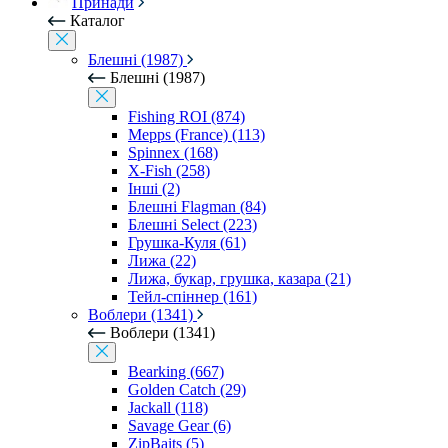
Принади
Каталог
Блешні (1987)
Блешні (1987)
Fishing ROI (874)
Mepps (France) (113)
Spinnex (168)
X-Fish (258)
Інші (2)
Блешні Flagman (84)
Блешні Select (223)
Грушка-Куля (61)
Лижа (22)
Лижа, букар, грушка, казара (21)
Тейл-спіннер (161)
Воблери (1341)
Воблери (1341)
Bearking (667)
Golden Catch (29)
Jackall (118)
Savage Gear (6)
ZipBaits (5)