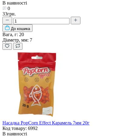
В наявності
0
33грн.
До кошика
Вага, г:
20
Діаметр, мм:
7
Насадка PopCorn Effect Карамель 7мм 20г
Код товару: 6992
В наявності