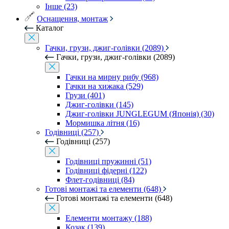
Інше (23)
Оснащення, монтаж
Каталог
Гачки, грузи, джиг-голівки (2089)
Гачки, грузи, джиг-голівки (2089)
Гачки на мирну рибу (968)
Гачки на хижака (529)
Грузи (401)
Джиг-голівки (145)
Джиг-голівки JUNGLEGUM (Японія) (30)
Мормишка літня (16)
Годівниці (257)
Годівниці (257)
Годівниці пружинні (51)
Годівниці фідерні (122)
Флет-годівниці (84)
Готові монтажі та елементи (648)
Готові монтажі та елементи (648)
Елементи монтажу (188)
Козак (139)