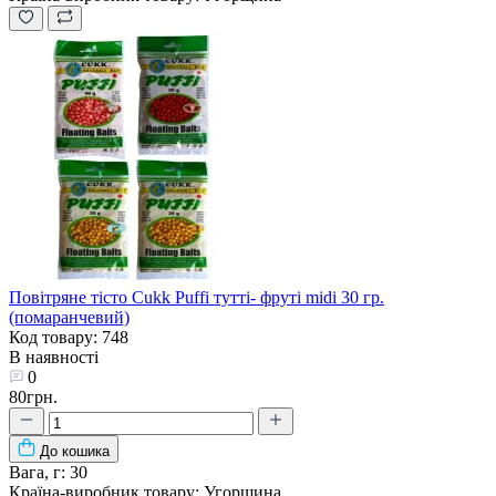
Повітряне тісто Cukk Puffi тутті- фруті midi 30 гр.
(помаранчевий)
Код товару: 748
В наявності
0
80грн.
До кошика
Вага, г:
30
Країна-виробник товару:
Угорщина