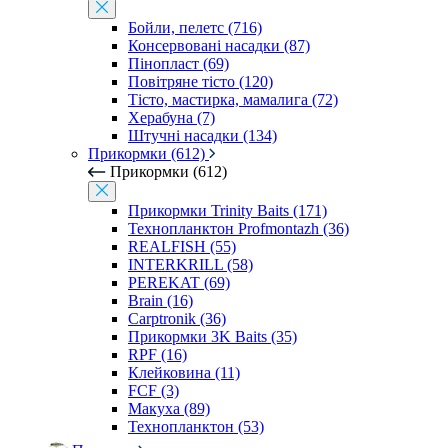
Бойли, пелетс (716)
Консервовані насадки (87)
Пінопласт (69)
Повітряне тісто (120)
Тісто, мастирка, мамалига (72)
Херабуна (7)
Штучні насадки (134)
Прикормки (612)
Прикормки (612)
Прикормки Trinity Baits (171)
Технопланктон Profmontazh (36)
REALFISH (55)
INTERKRILL (58)
PEREKAT (69)
Brain (16)
Carptronik (36)
Прикормки 3K Baits (35)
RPF (16)
Клейковина (11)
FCF (3)
Макуха (89)
Технопланктон (53)