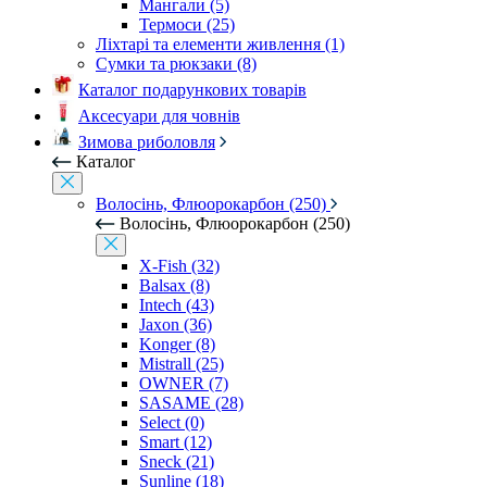
Мангали (5)
Термоси (25)
Ліхтарі та елементи живлення (1)
Сумки та рюкзаки (8)
Каталог подарункових товарів
Аксесуари для човнів
Зимова риболовля
Каталог
Волосінь, Флюорокарбон (250)
Волосінь, Флюорокарбон (250)
X-Fish (32)
Balsax (8)
Intech (43)
Jaxon (36)
Konger (8)
Mistrall (25)
OWNER (7)
SASAME (28)
Select (0)
Smart (12)
Sneck (21)
Sunline (18)