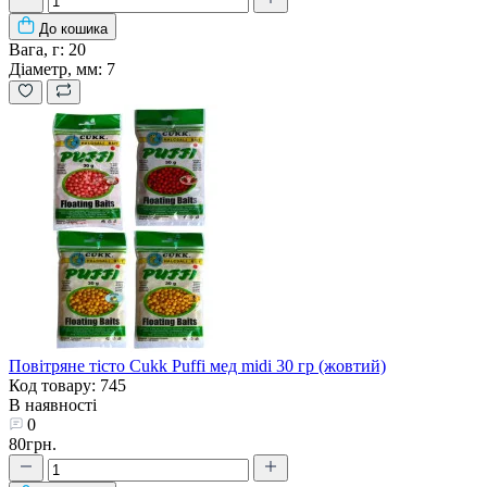
До кошика
Вага, г:
20
Діаметр, мм:
7
Повітряне тісто Cukk Puffi мед midi 30 гр (жовтий)
Код товару: 745
В наявності
0
80грн.