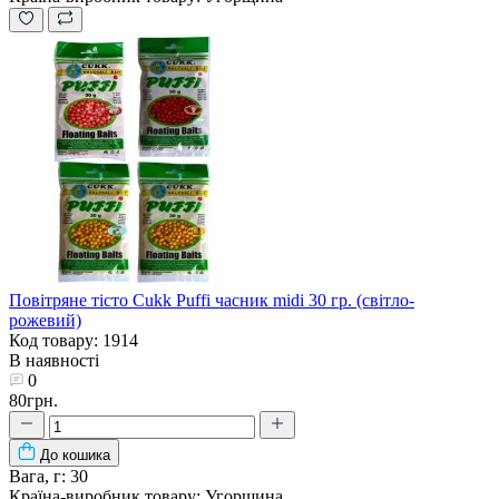
Повітряне тісто Cukk Puffi часник midi 30 гр. (світло-
рожевий)
Код товару: 1914
В наявності
0
80грн.
До кошика
Вага, г:
30
Країна-виробник товару:
Угорщина