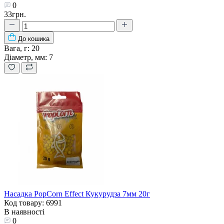
0
33грн.
До кошика
Вага, г:
20
Діаметр, мм:
7
Насадка PopCorn Effect Кукурудза 7мм 20г
Код товару: 6991
В наявності
0