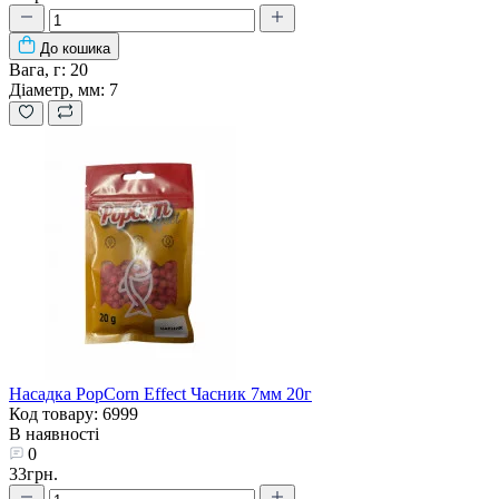
До кошика
Вага, г:
20
Діаметр, мм:
7
Насадка PopCorn Effect Часник 7мм 20г
Код товару: 6999
В наявності
0
33грн.