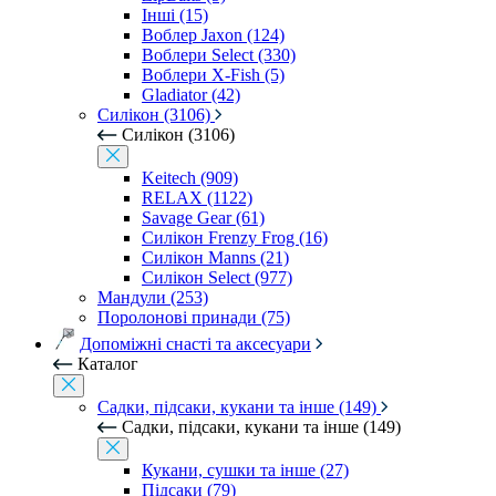
Інші (15)
Воблер Jaxon (124)
Воблери Select (330)
Воблери X-Fish (5)
Gladiator (42)
Силікон (3106)
Силікон (3106)
Keitech (909)
RELAX (1122)
Savage Gear (61)
Силікон Frenzy Frog (16)
Силікон Manns (21)
Силікон Select (977)
Мандули (253)
Поролонові принади (75)
Допоміжні снасті та аксесуари
Каталог
Садки, підсаки, кукани та інше (149)
Садки, підсаки, кукани та інше (149)
Кукани, сушки та інше (27)
Підсаки (79)