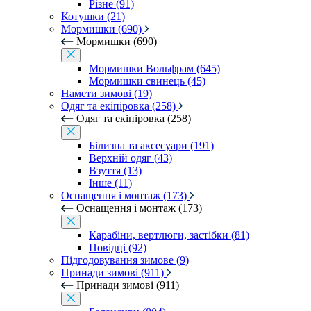
Різне (91)
Котушки (21)
Мормишки (690)
Мормишки (690)
Мормишки Вольфрам (645)
Мормишки свинець (45)
Намети зимові (19)
Одяг та екіпіровка (258)
Одяг та екіпіровка (258)
Білизна та аксесуари (191)
Верхній одяг (43)
Взуття (13)
Інше (11)
Оснащення і монтаж (173)
Оснащення і монтаж (173)
Карабіни, вертлюги, застібки (81)
Повідці (92)
Підгодовування зимове (9)
Принади зимові (911)
Принади зимові (911)