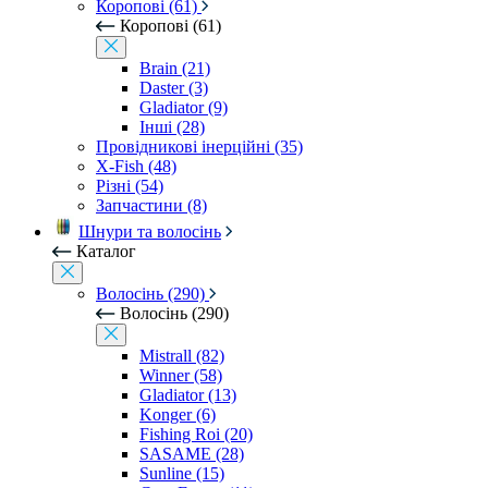
Коропові (61)
Коропові (61)
Brain (21)
Daster (3)
Gladiator (9)
Інші (28)
Провідникові інерційні (35)
X-Fish (48)
Різні (54)
Запчастини (8)
Шнури та волосінь
Каталог
Волосінь (290)
Волосінь (290)
Mistrall (82)
Winner (58)
Gladiator (13)
Konger (6)
Fishing Roi (20)
SASAME (28)
Sunline (15)