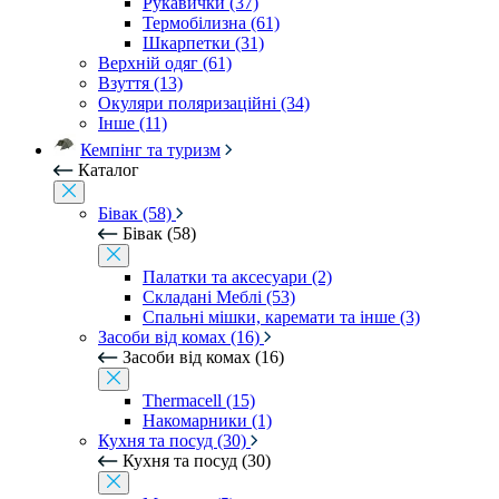
Рукавички (37)
Термобілизна (61)
Шкарпетки (31)
Верхній одяг (61)
Взуття (13)
Окуляри поляризаційні (34)
Інше (11)
Кемпінг та туризм
Каталог
Бівак (58)
Бівак (58)
Палатки та аксесуари (2)
Складані Меблі (53)
Спальні мішки, каремати та інше (3)
Засоби від комах (16)
Засоби від комах (16)
Thermacell (15)
Накомарники (1)
Кухня та посуд (30)
Кухня та посуд (30)