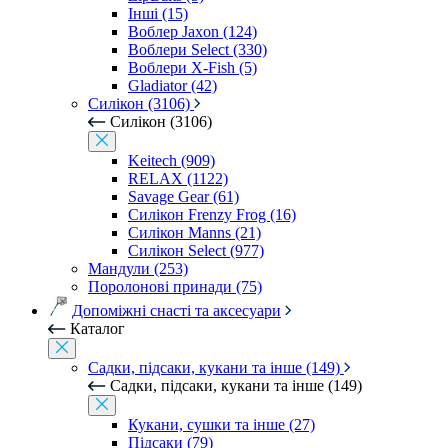
Інші (15)
Воблер Jaxon (124)
Воблери Select (330)
Воблери X-Fish (5)
Gladiator (42)
Силікон (3106)
Силікон (3106)
Keitech (909)
RELAX (1122)
Savage Gear (61)
Силікон Frenzy Frog (16)
Силікон Manns (21)
Силікон Select (977)
Мандули (253)
Поролонові принади (75)
Допоміжні снасті та аксесуари
Каталог
Садки, підсаки, кукани та інше (149)
Садки, підсаки, кукани та інше (149)
Кукани, сушки та інше (27)
Підсаки (79)