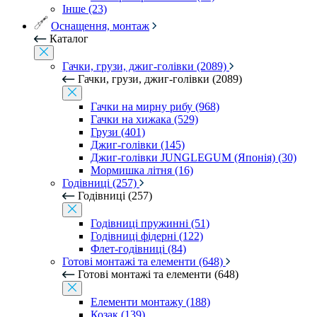
Інше (23)
Оснащення, монтаж
Каталог
Гачки, грузи, джиг-голівки (2089)
Гачки, грузи, джиг-голівки (2089)
Гачки на мирну рибу (968)
Гачки на хижака (529)
Грузи (401)
Джиг-голівки (145)
Джиг-голівки JUNGLEGUM (Японія) (30)
Мормишка літня (16)
Годівниці (257)
Годівниці (257)
Годівниці пружинні (51)
Годівниці фідерні (122)
Флет-годівниці (84)
Готові монтажі та елементи (648)
Готові монтажі та елементи (648)
Елементи монтажу (188)
Козак (139)