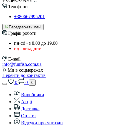
+380667995201
Телефони
+380667995201
Передзвоніть мені
Графік роботи
пн-сб - з 8.00 до 19.00
нд - вихідний
E-mail
info@funfish.com.ua
Ми в соцмережах
Перейти до контактів
0
0
0
Виробники
Акції
Доставка
Оплата
Відгуки про магазин