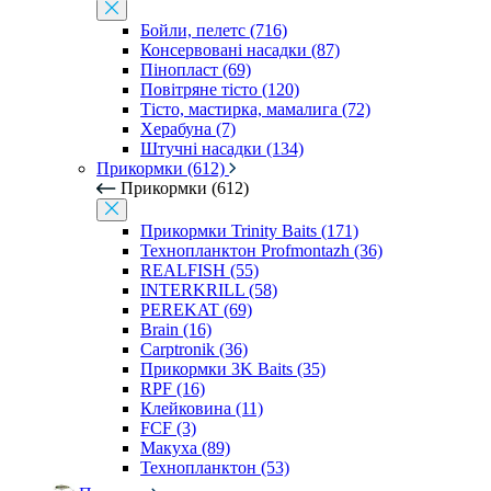
Бойли, пелетс (716)
Консервовані насадки (87)
Пінопласт (69)
Повітряне тісто (120)
Тісто, мастирка, мамалига (72)
Херабуна (7)
Штучні насадки (134)
Прикормки (612)
Прикормки (612)
Прикормки Trinity Baits (171)
Технопланктон Profmontazh (36)
REALFISH (55)
INTERKRILL (58)
PEREKAT (69)
Brain (16)
Carptronik (36)
Прикормки 3K Baits (35)
RPF (16)
Клейковина (11)
FCF (3)
Макуха (89)
Технопланктон (53)