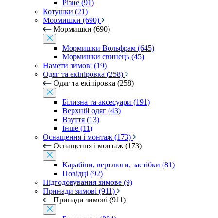
Різне (91)
Котушки (21)
Мормишки (690)
Мормишки (690)
Мормишки Вольфрам (645)
Мормишки свинець (45)
Намети зимові (19)
Одяг та екіпіровка (258)
Одяг та екіпіровка (258)
Білизна та аксесуари (191)
Верхній одяг (43)
Взуття (13)
Інше (11)
Оснащення і монтаж (173)
Оснащення і монтаж (173)
Карабіни, вертлюги, застібки (81)
Повідці (92)
Підгодовування зимове (9)
Принади зимові (911)
Принади зимові (911)