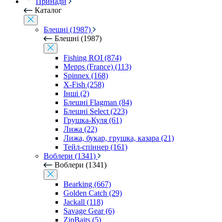
Принади
Каталог
Блешні (1987)
Блешні (1987)
Fishing ROI (874)
Mepps (France) (113)
Spinnex (168)
X-Fish (258)
Інші (2)
Блешні Flagman (84)
Блешні Select (223)
Грушка-Куля (61)
Лижа (22)
Лижа, букар, грушка, казара (21)
Тейл-спіннер (161)
Воблери (1341)
Воблери (1341)
Bearking (667)
Golden Catch (29)
Jackall (118)
Savage Gear (6)
ZipBaits (5)