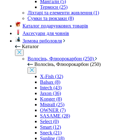
Мангали (5)
Термоси (25)
Ліхтарі та елементи живлення (1)
Сумки та рюкзаки (8)
Каталог подарункових товарів
Аксесуари для човнів
Зимова риболовля
Каталог
Волосінь, Флюорокарбон (250)
Волосінь, Флюорокарбон (250)
X-Fish (32)
Balsax (8)
Intech (43)
Jaxon (36)
Konger (8)
Mistrall (25)
OWNER (7)
SASAME (28)
Select (0)
Smart (12)
Sneck (21)
Sunline (18)