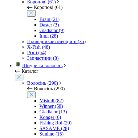
Коропові (61)
Коропові (61)
Brain (21)
Daster (3)
Gladiator (9)
Інші (28)
Провідникові інерційні (35)
X-Fish (48)
Різні (54)
Запчастини (8)
Шнури та волосінь
Каталог
Волосінь (290)
Волосінь (290)
Mistrall (82)
Winner (58)
Gladiator (13)
Konger (6)
Fishing Roi (20)
SASAME (28)
Sunline (15)