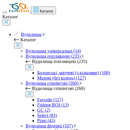
Каталог
Каталог
Вудилища
Каталог
Вудилища універсальні (14)
Вудилища поплавцеві (235)
Вудилища поплавцеві (235)
Болонські, матчеві (з кільцями) (108)
Махові (без кілець) (127)
Вудилища спінінгові (260)
Вудилища спінінгові (260)
Favorite (117)
Fishing ROI (13)
GC (2)
Select (83)
Різні (43)
Вудилища фідерні (107)