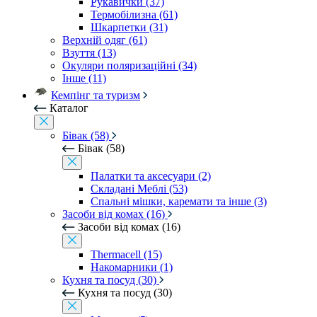
Рукавички (37)
Термобілизна (61)
Шкарпетки (31)
Верхній одяг (61)
Взуття (13)
Окуляри поляризаційні (34)
Інше (11)
Кемпінг та туризм
Каталог
Бівак (58)
Бівак (58)
Палатки та аксесуари (2)
Складані Меблі (53)
Спальні мішки, каремати та інше (3)
Засоби від комах (16)
Засоби від комах (16)
Thermacell (15)
Накомарники (1)
Кухня та посуд (30)
Кухня та посуд (30)