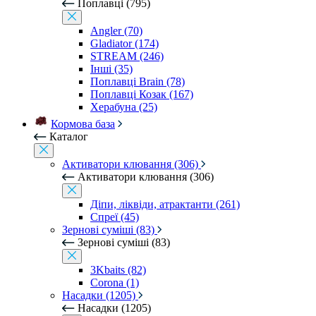
Поплавці (795)
Angler (70)
Gladiator (174)
STREAM (246)
Інші (35)
Поплавці Brain (78)
Поплавці Козак (167)
Херабуна (25)
Кормова база
Каталог
Активатори клювання (306)
Активатори клювання (306)
Діпи, ліквіди, атрактанти (261)
Спреї (45)
Зернові суміші (83)
Зернові суміші (83)
3Kbaits (82)
Corona (1)
Насадки (1205)
Насадки (1205)