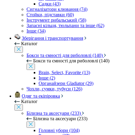
Садки (43)
Сигналізатори клювання (74)
Стойки, підставки (60)
Інструмент рибальський (58)
Запасні кільця, тюльпани та інше (62)
Інше (34)
Зберігання і транспортування
Каталог
Бокси та ємності для риболовлі (140)
Бокси та ємності для риболовлі (140)
Brain, Select, Favorite (13)
Інше (2)
Органайзери Gladiator (29)
Чохли, сумки, тубуси (126)
Одяг та екіпіровка
Каталог
Білизна та аксесуари (233)
Білизна та аксесуари (233)
Головні убори (104)