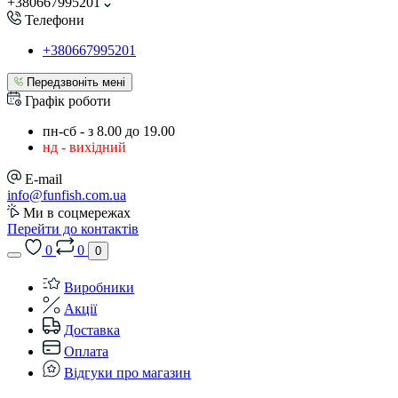
+380667995201
Телефони
+380667995201
Передзвоніть мені
Графік роботи
пн-сб - з 8.00 до 19.00
нд - вихідний
E-mail
info@funfish.com.ua
Ми в соцмережах
Перейти до контактів
0
0
0
Виробники
Акції
Доставка
Оплата
Відгуки про магазин