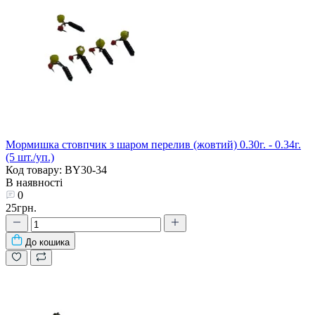
Мормишка стовпчик з шаром перелив (жовтий) 0.30г. - 0.34г.
(5 шт./уп.)
Код товару: BY30-34
В наявності
0
25грн.
До кошика