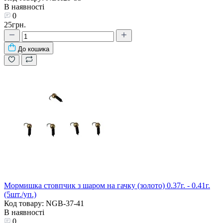
В наявності
0
25грн.
До кошика
Мормишка стовпчик з шаром на гачку (золото) 0.37г. - 0.41г.
(5шт./уп.)
Код товару: NGB-37-41
В наявності
0