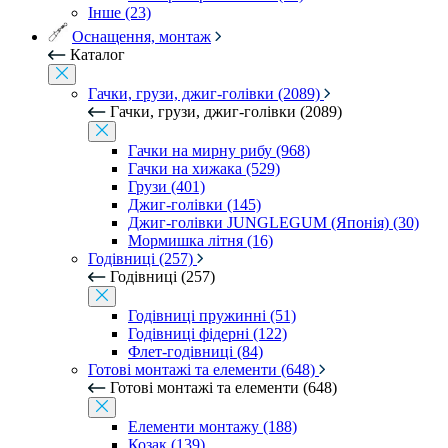
Інше (23)
Оснащення, монтаж
Каталог
Гачки, грузи, джиг-голівки (2089)
Гачки, грузи, джиг-голівки (2089)
Гачки на мирну рибу (968)
Гачки на хижака (529)
Грузи (401)
Джиг-голівки (145)
Джиг-голівки JUNGLEGUM (Японія) (30)
Мормишка літня (16)
Годівниці (257)
Годівниці (257)
Годівниці пружинні (51)
Годівниці фідерні (122)
Флет-годівниці (84)
Готові монтажі та елементи (648)
Готові монтажі та елементи (648)
Елементи монтажу (188)
Козак (139)