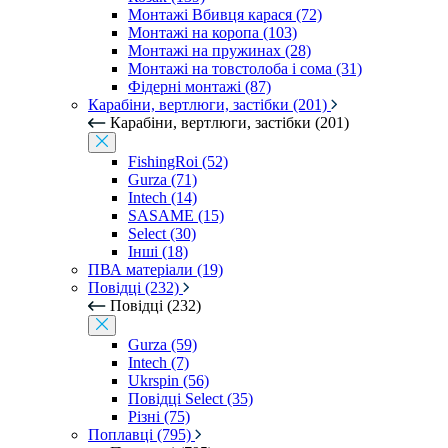
Монтажі Вбивця карася (72)
Монтажі на коропа (103)
Монтажі на пружинах (28)
Монтажі на товстолоба і сома (31)
Фідерні монтажі (87)
Карабіни, вертлюги, застібки (201)
Карабіни, вертлюги, застібки (201)
FishingRoi (52)
Gurza (71)
Intech (14)
SASAME (15)
Select (30)
Інші (18)
ПВА матеріали (19)
Повідці (232)
Повідці (232)
Gurza (59)
Intech (7)
Ukrspin (56)
Повідці Select (35)
Різні (75)
Поплавці (795)