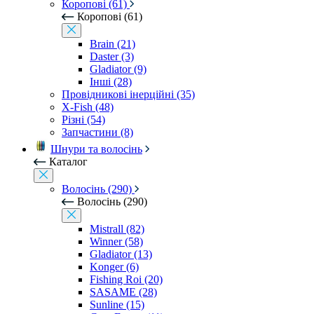
Коропові (61)
Коропові (61)
Brain (21)
Daster (3)
Gladiator (9)
Інші (28)
Провідникові інерційні (35)
X-Fish (48)
Різні (54)
Запчастини (8)
Шнури та волосінь
Каталог
Волосінь (290)
Волосінь (290)
Mistrall (82)
Winner (58)
Gladiator (13)
Konger (6)
Fishing Roi (20)
SASAME (28)
Sunline (15)