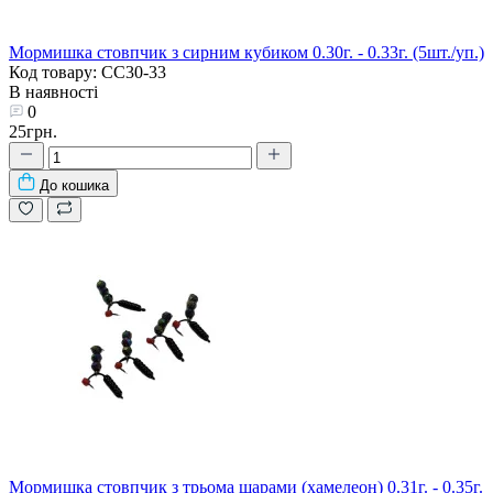
Мормишка стовпчик з сирним кубиком 0.30г. - 0.33г. (5шт./уп.)
Код товару: CC30-33
В наявності
0
25грн.
До кошика
Мормишка стовпчик з трьома шарами (хамелеон) 0.31г. - 0.35г.