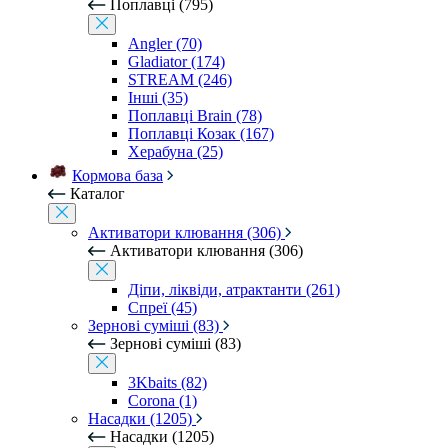
Поплавці (795)
Angler (70)
Gladiator (174)
STREAM (246)
Інші (35)
Поплавці Brain (78)
Поплавці Козак (167)
Херабуна (25)
Кормова база
Каталог
Активатори клювання (306)
Активатори клювання (306)
Діпи, ліквіди, атрактанти (261)
Спреї (45)
Зернові суміші (83)
Зернові суміші (83)
3Kbaits (82)
Corona (1)
Насадки (1205)
Насадки (1205)