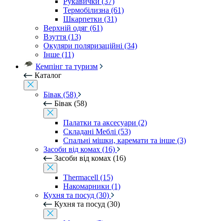
Рукавички (37)
Термобілизна (61)
Шкарпетки (31)
Верхній одяг (61)
Взуття (13)
Окуляри поляризаційні (34)
Інше (11)
Кемпінг та туризм
Каталог
Бівак (58)
Бівак (58)
Палатки та аксесуари (2)
Складані Меблі (53)
Спальні мішки, каремати та інше (3)
Засоби від комах (16)
Засоби від комах (16)
Thermacell (15)
Накомарники (1)
Кухня та посуд (30)
Кухня та посуд (30)