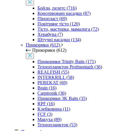
Бойли, пелетс (716)
Консервовані насадки (87)
Пінопласт (69)
Повітряне тісто (120)
Тісто, мастирка, мамалига (72)
Херабуна (7)
Штучні насадки (134)
Прикормки (612)
Прикормки (612)
Прикормки Trinity Baits (171)
Технопланктон Profmontazh (36)
REALFISH (55)
INTERKRILL (58)
PEREKAT (69)
Brain (16)
Carptronik (36)
Прикормки 3K Baits (35)
RPF (16)
Клейковина (11)
FCF (3)
Макуха (89)
Технопланктон (53)