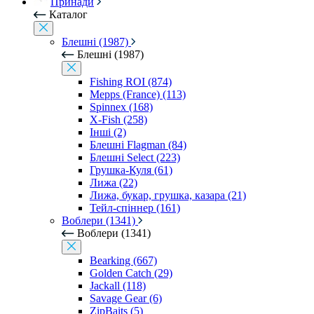
Принади
Каталог
Блешні (1987)
Блешні (1987)
Fishing ROI (874)
Mepps (France) (113)
Spinnex (168)
X-Fish (258)
Інші (2)
Блешні Flagman (84)
Блешні Select (223)
Грушка-Куля (61)
Лижа (22)
Лижа, букар, грушка, казара (21)
Тейл-спіннер (161)
Воблери (1341)
Воблери (1341)
Bearking (667)
Golden Catch (29)
Jackall (118)
Savage Gear (6)
ZipBaits (5)