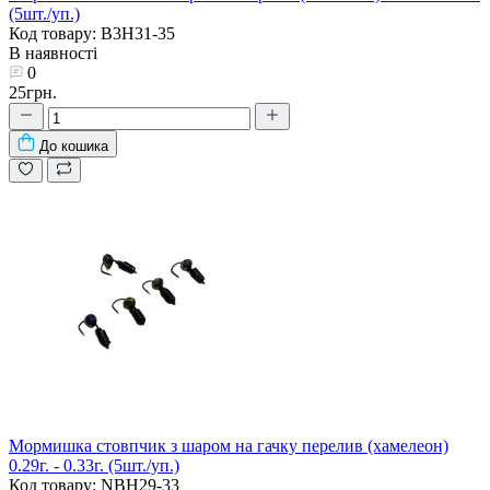
(5шт./уп.)
Код товару: B3H31-35
В наявності
0
25грн.
До кошика
Мормишка стовпчик з шаром на гачку перелив (хамелеон)
0.29г. - 0.33г. (5шт./уп.)
Код товару: NBH29-33