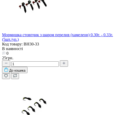
Мормишка стовпчик з шаром перелив (хамелеон) 0.30г. - 0.33г.
(5шт./уп.)
Код товару: BH30-33
В наявності
0
25грн.
До кошика