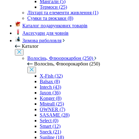
Мангали (5)
Термоси (25)
Ліхтарі та елементи живлення (1)
Сумки та рюкзаки (8)
Каталог подарункових товарів
Аксесуари для човнів
Зимова риболовля
Каталог
Волосінь, Флюорокарбон (250)
Волосінь, Флюорокарбон (250)
X-Fish (32)
Balsax (8)
Intech (43)
Jaxon (36)
Konger (8)
Mistrall (25)
OWNER (7)
SASAME (28)
Select (0)
Smart (12)
Sneck (21)
Sunline (18)