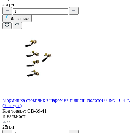
25грн.
До кошика
Мормишка стовпчик з шаром на підвісці (золото) 0.39г. - 0.41г.
(5шт./уп.)
Код товару: GB-39-41
В наявності
0
25грн.