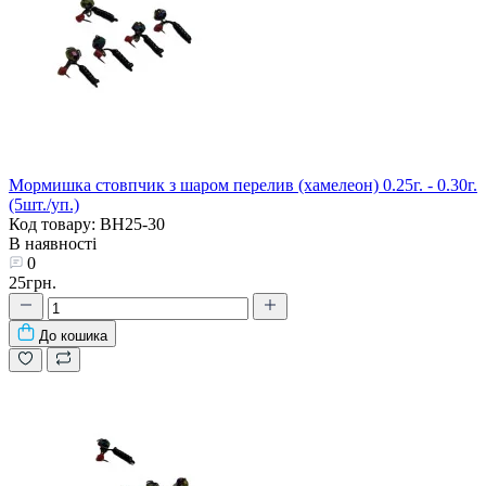
Мормишка стовпчик з шаром перелив (хамелеон) 0.25г. - 0.30г.
(5шт./уп.)
Код товару: BH25-30
В наявності
0
25грн.
До кошика