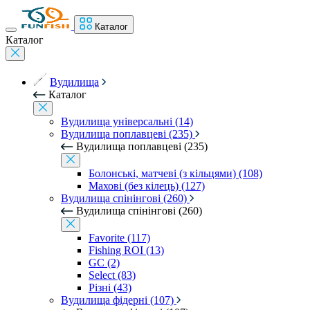
Каталог
Каталог
Вудилища
Каталог
Вудилища універсальні (14)
Вудилища поплавцеві (235)
Вудилища поплавцеві (235)
Болонські, матчеві (з кільцями) (108)
Махові (без кілець) (127)
Вудилища спінінгові (260)
Вудилища спінінгові (260)
Favorite (117)
Fishing ROI (13)
GC (2)
Select (83)
Різні (43)
Вудилища фідерні (107)