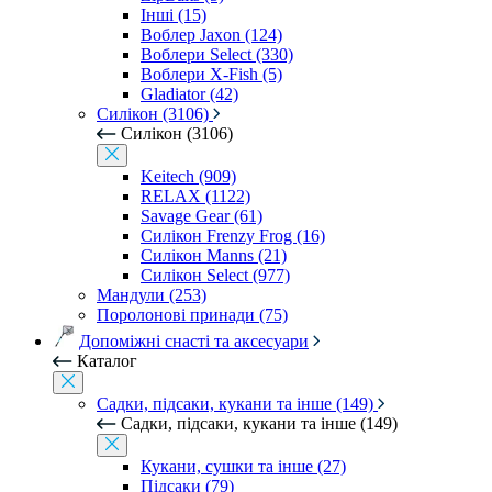
Інші (15)
Воблер Jaxon (124)
Воблери Select (330)
Воблери X-Fish (5)
Gladiator (42)
Силікон (3106)
Силікон (3106)
Keitech (909)
RELAX (1122)
Savage Gear (61)
Силікон Frenzy Frog (16)
Силікон Manns (21)
Силікон Select (977)
Мандули (253)
Поролонові принади (75)
Допоміжні снасті та аксесуари
Каталог
Садки, підсаки, кукани та інше (149)
Садки, підсаки, кукани та інше (149)
Кукани, сушки та інше (27)
Підсаки (79)