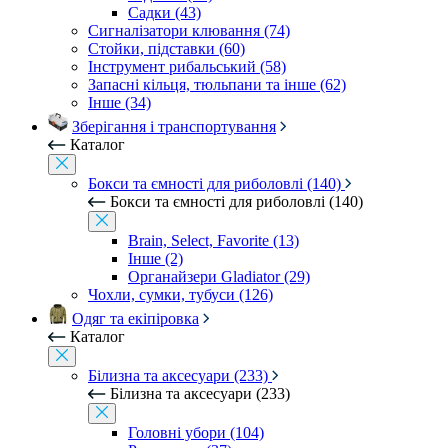
Садки (43)
Сигналізатори клювання (74)
Стойки, підставки (60)
Інструмент рибальський (58)
Запасні кільця, тюльпани та інше (62)
Інше (34)
Зберігання і транспортування
Каталог
Бокси та ємності для риболовлі (140)
Бокси та ємності для риболовлі (140)
Brain, Select, Favorite (13)
Інше (2)
Органайзери Gladiator (29)
Чохли, сумки, тубуси (126)
Одяг та екіпіровка
Каталог
Білизна та аксесуари (233)
Білизна та аксесуари (233)
Головні убори (104)