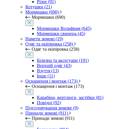
Різне (91)
Котушки (21)
Мормишки (690)
Мормишки (690)
Мормишки Вольфрам (645)
Мормишки свинець (45)
Намети зимові (19)
Одяг та екіпіровка (258)
Одяг та екіпіровка (258)
Білизна та аксесуари (191)
Верхній одяг (43)
Взуття (13)
Інше (11)
Оснащення і монтаж (173)
Оснащення і монтаж (173)
Карабіни, вертлюги, застібки (81)
Повідці (92)
Підгодовування зимове (9)
Принади зимові (911)
Принади зимові (911)