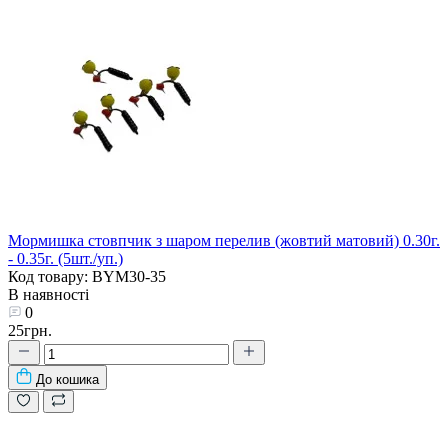
Мормишка стовпчик з шаром перелив (жовтий матовий) 0.30г.
- 0.35г. (5шт./уп.)
Код товару: BYM30-35
В наявності
0
25грн.
До кошика