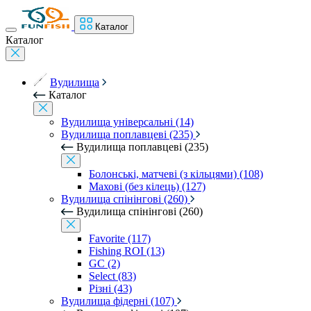
Каталог
Каталог
Вудилища
Каталог
Вудилища універсальні (14)
Вудилища поплавцеві (235)
Вудилища поплавцеві (235)
Болонські, матчеві (з кільцями) (108)
Махові (без кілець) (127)
Вудилища спінінгові (260)
Вудилища спінінгові (260)
Favorite (117)
Fishing ROI (13)
GC (2)
Select (83)
Різні (43)
Вудилища фідерні (107)