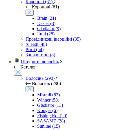
Коропові (61)
Коропові (61)
Brain (21)
Daster (3)
Gladiator (9)
Інші (28)
Провідникові інерційні (35)
X-Fish (48)
Різні (54)
Запчастини (8)
Шнури та волосінь
Каталог
Волосінь (290)
Волосінь (290)
Mistrall (82)
Winner (58)
Gladiator (13)
Konger (6)
Fishing Roi (20)
SASAME (28)
Sunline (15)