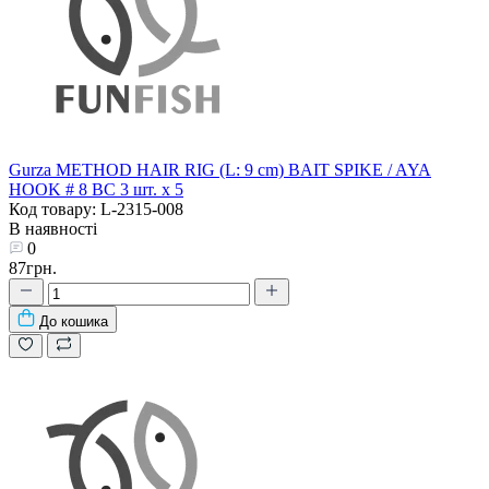
Gurza METHOD HAIR RIG (L: 9 сm) BAIT SPIKE / AYA
HOOK # 8 BC 3 шт. х 5
Код товару: L-2315-008
В наявності
0
87грн.
До кошика