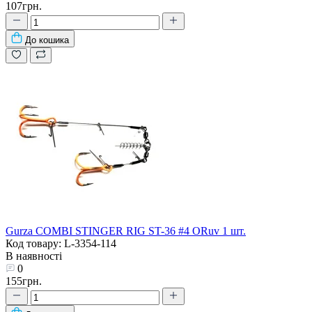
107грн.
До кошика
Gurza COMBI STINGER RIG ST-36 #4 ORuv 1 шт.
Код товару: L-3354-114
В наявності
0
155грн.