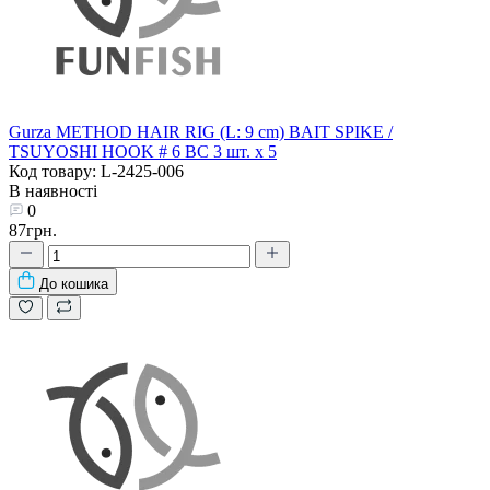
Gurza METHOD HAIR RIG (L: 9 сm) BAIT SPIKE /
TSUYOSHI HOOK # 6 BC 3 шт. х 5
Код товару: L-2425-006
В наявності
0
87грн.
До кошика