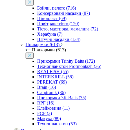
Бойли, пелетс (716)
Консервовані насадки (87)
Пінопласт (69)
Повітряне тісто (120)
Тісто, мастирка, мамалига (72)
Херабуна (7)
Штучні насадки (134)
Прикормки (613)
Прикормки (613)
Прикормки Trinity Baits (172)
Технопланктон Profmontazh (36)
REALFISH (55)
INTERKRILL (58)
PEREKAT (69)
Brain (16)
Carptronik (36)
Прикормки 3K Baits (35)
RPF (16)
Клейковина (11)
FCF (3)
Макуха (89)
Технопланктон (53)