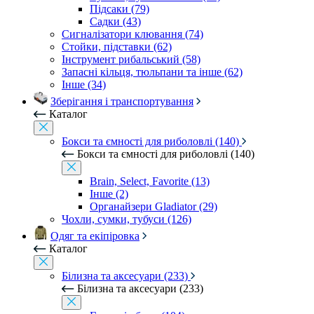
Підсаки (79)
Садки (43)
Сигналізатори клювання (74)
Стойки, підставки (62)
Інструмент рибальський (58)
Запасні кільця, тюльпани та інше (62)
Інше (34)
Зберігання і транспортування
Каталог
Бокси та ємності для риболовлі (140)
Бокси та ємності для риболовлі (140)
Brain, Select, Favorite (13)
Інше (2)
Органайзери Gladiator (29)
Чохли, сумки, тубуси (126)
Одяг та екіпіровка
Каталог
Білизна та аксесуари (233)
Білизна та аксесуари (233)