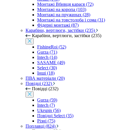
Монтажі Вбивця карася (72)
Монтажі на коропа (103)
Монтажі на пружинах (28)
Монтажі на товстолоба і сома (31)
Фідерні монтажі (87)
Карабіни, вертлюги, застібки (235)
Карабіни, вертлюги, застібки (235)
FishingRoi (52)
Gurza (71)
Intech (14)
SASAME (49)
Select (30)
Інші (18)
ПВА матеріали (20)
Повідці (232)
Повідці (232)
Gurza (59)
Intech (7)
Ukrspin (56)
Повідці Select (35)
Різні (75)
Поплавці (824)