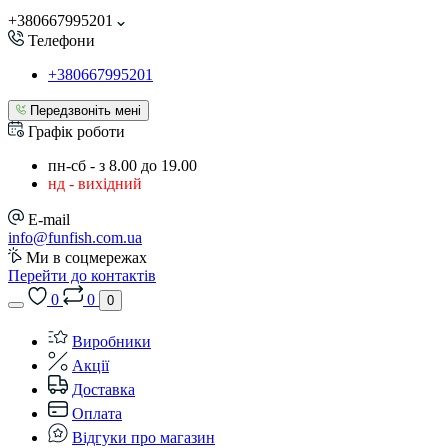
+380667995201
Телефони
+380667995201
Передзвоніть мені
Графік роботи
пн-сб - з 8.00 до 19.00
нд - вихідний
E-mail
info@funfish.com.ua
Ми в соцмережах
Перейти до контактів
0
0
0
Виробники
Акції
Доставка
Оплата
Відгуки про магазин