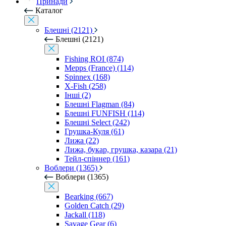
Принади
Каталог
Блешні (2121)
Блешні (2121)
Fishing ROI (874)
Mepps (France) (114)
Spinnex (168)
X-Fish (258)
Інші (2)
Блешні Flagman (84)
Блешні FUNFISH (114)
Блешні Select (242)
Грушка-Куля (61)
Лижа (22)
Лижа, букар, грушка, казара (21)
Тейл-спіннер (161)
Воблери (1365)
Воблери (1365)
Bearking (667)
Golden Catch (29)
Jackall (118)
Savage Gear (6)