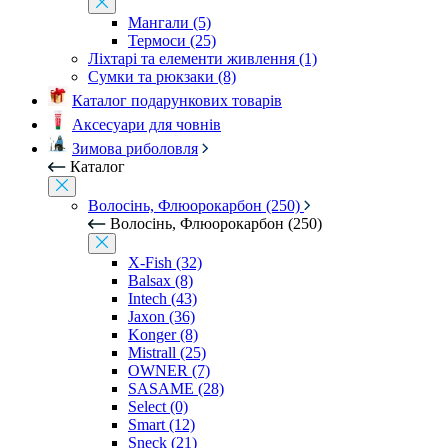
Мангали (5)
Термоси (25)
Ліхтарі та елементи живлення (1)
Сумки та рюкзаки (8)
Каталог подарункових товарів
Аксесуари для човнів
Зимова риболовля
Каталог
Волосінь, Флюорокарбон (250)
Волосінь, Флюорокарбон (250)
X-Fish (32)
Balsax (8)
Intech (43)
Jaxon (36)
Konger (8)
Mistrall (25)
OWNER (7)
SASAME (28)
Select (0)
Smart (12)
Sneck (21)