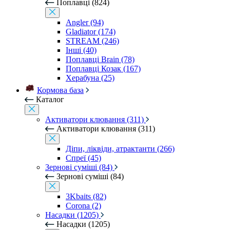
Поплавці (824)
Angler (94)
Gladiator (174)
STREAM (246)
Інші (40)
Поплавці Brain (78)
Поплавці Козак (167)
Херабуна (25)
Кормова база
Каталог
Активатори клювання (311)
Активатори клювання (311)
Діпи, ліквіди, атрактанти (266)
Спреї (45)
Зернові суміші (84)
Зернові суміші (84)
3Kbaits (82)
Corona (2)
Насадки (1205)
Насадки (1205)