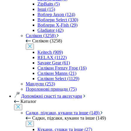
ZipBaits (5)
Інші (15)
Воблер Jaxon (124)
Воблери Select (330)
Воблери X-Fish (29)
Gladiator (42)
Силікон (3258)
Силікон (3258)
Keitech (909)
RELAX (1122)
Savage Gear (61)
Силікон Frenzy Frog (16)
Силікон Manns (21)
Силікон Select (1129)
Мандули (253)
Поролонові принади (75)
Допоміжні снасті та аксесуари
Каталог
Садки, підсаки, кукани та інше (149)
Садки, підсаки, кукани та інше (149)
Кукани, сушки та інше (27)