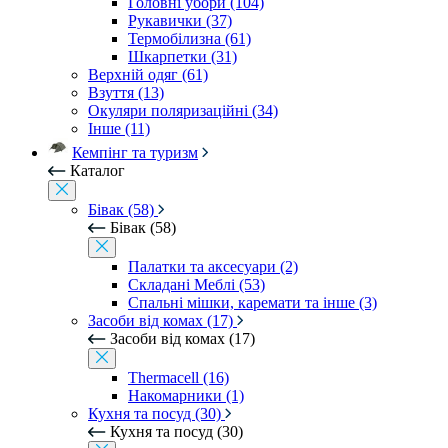
Головні убори (104)
Рукавички (37)
Термобілизна (61)
Шкарпетки (31)
Верхній одяг (61)
Взуття (13)
Окуляри поляризаційні (34)
Інше (11)
Кемпінг та туризм
Каталог
Бівак (58)
Бівак (58)
Палатки та аксесуари (2)
Складані Меблі (53)
Спальні мішки, каремати та інше (3)
Засоби від комах (17)
Засоби від комах (17)
Thermacell (16)
Накомарники (1)
Кухня та посуд (30)
Кухня та посуд (30)