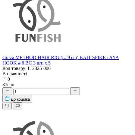
Gurza METHOD HAIR RIG (L: 9 сm) BAIT SPIKE / AYA
HOOK # 6 BC 3 шт. х 5
Код товару: L-2325-006
В наявності
0
87грн.
До кошика