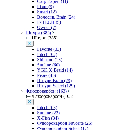
Carp Expert (11)
Різне (9)
Smart (12)
Волосінь Brain (24)
INTECH (5)
Owner (7)
Шнури (385)
Шнури (385)
Favorite (33)
Intech (62)
Shimano (13)
Sunline (60)
YGK X-Braid (14)
Різне (45)
Шнури Brain (29)
Шнури Select (129)
Флюорокарбон (163)
Флюорокарбон (163)
Intech (63)
Sunline (22)
X-Fish (34)
Флюорокарбон Favorite (26)
Флюорокарбон Select (17)