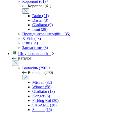
Коропові (61)
Коропові (61)
Brain (21)
Daster (3)
Gladiator (9)
Інші (28)
Провідникові інерційні (35)
X-Fish (48)
Різні (54)
Запчастини (8)
Шнури та волосінь
Каталог
Волосінь (290)
Волосінь (290)
Mistrall (82)
Winner (58)
Gladiator (13)
Konger (6)
Fishing Roi (20)
SASAME (28)
Sunline (15)