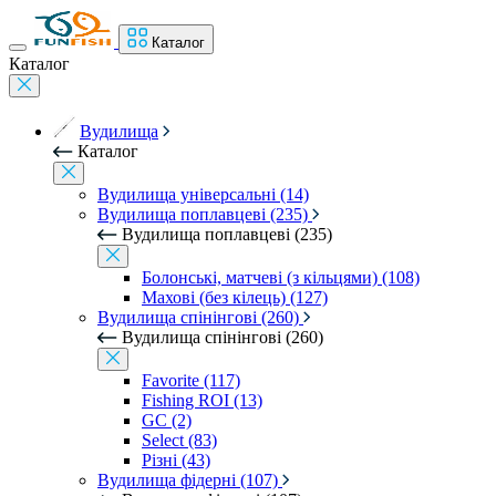
Каталог
Каталог
Вудилища
Каталог
Вудилища універсальні (14)
Вудилища поплавцеві (235)
Вудилища поплавцеві (235)
Болонські, матчеві (з кільцями) (108)
Махові (без кілець) (127)
Вудилища спінінгові (260)
Вудилища спінінгові (260)
Favorite (117)
Fishing ROI (13)
GC (2)
Select (83)
Різні (43)
Вудилища фідерні (107)