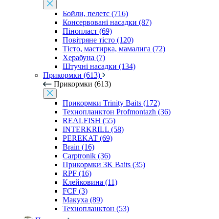
Бойли, пелетс (716)
Консервовані насадки (87)
Пінопласт (69)
Повітряне тісто (120)
Тісто, мастирка, мамалига (72)
Херабуна (7)
Штучні насадки (134)
Прикормки (613)
Прикормки (613)
Прикормки Trinity Baits (172)
Технопланктон Profmontazh (36)
REALFISH (55)
INTERKRILL (58)
PEREKAT (69)
Brain (16)
Carptronik (36)
Прикормки 3K Baits (35)
RPF (16)
Клейковина (11)
FCF (3)
Макуха (89)
Технопланктон (53)