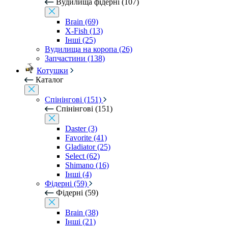
Вудилища фідерні (107)
Brain (69)
X-Fish (13)
Інші (25)
Вудилища на коропа (26)
Запчастини (138)
Котушки
Каталог
Спінінгові (151)
Спінінгові (151)
Daster (3)
Favorite (41)
Gladiator (25)
Select (62)
Shimano (16)
Інші (4)
Фідерні (59)
Фідерні (59)
Brain (38)
Інші (21)