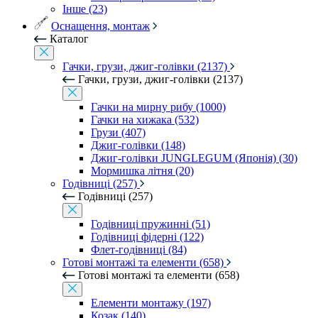
Інше (23)
Оснащення, монтаж
Каталог
Гачки, грузи, джиг-голівки (2137)
Гачки, грузи, джиг-голівки (2137)
Гачки на мирну рибу (1000)
Гачки на хижака (532)
Грузи (407)
Джиг-голівки (148)
Джиг-голівки JUNGLEGUM (Японія) (30)
Мормишка літня (20)
Годівниці (257)
Годівниці (257)
Годівниці пружинні (51)
Годівниці фідерні (122)
Флет-годівниці (84)
Готові монтажі та елементи (658)
Готові монтажі та елементи (658)
Елементи монтажу (197)
Козак (140)