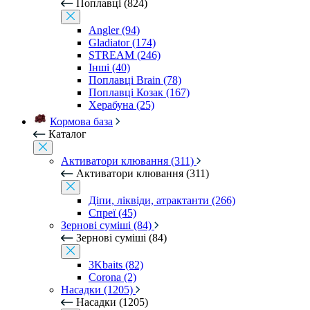
Поплавці (824)
Angler (94)
Gladiator (174)
STREAM (246)
Інші (40)
Поплавці Brain (78)
Поплавці Козак (167)
Херабуна (25)
Кормова база
Каталог
Активатори клювання (311)
Активатори клювання (311)
Діпи, ліквіди, атрактанти (266)
Спреї (45)
Зернові суміші (84)
Зернові суміші (84)
3Kbaits (82)
Corona (2)
Насадки (1205)
Насадки (1205)