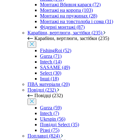
Монтажі Вбивця карася (72)
Монтажі на коропа (103)
Монтажі на пружинах (28)
Монтажі на товстолоба і сома (31)
Фідерні монтажі (87)
Карабіни, вертлюги, застібки (235)
Карабіни, вертлюги, застібки (235)
FishingRoi (52)
Gurza (71)
Intech (14)
SASAME (49)
Select (30)
Інші (18)
ПВА матеріали (20)
Повідці (232)
Повідці (232)
Gurza (59)
Intech (7)
Ukrspin (56)
Повідці Select (35)
Різні (75)
Поплавці (824)