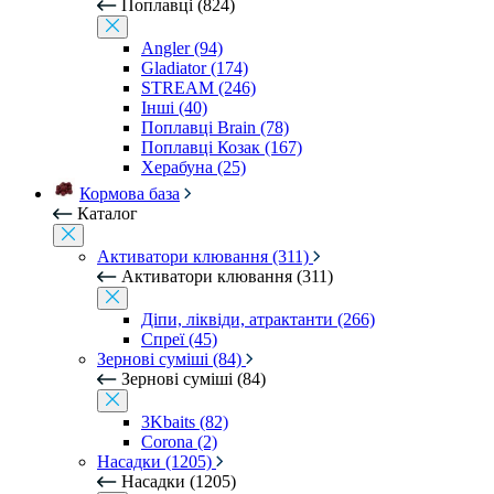
Поплавці (824)
Angler (94)
Gladiator (174)
STREAM (246)
Інші (40)
Поплавці Brain (78)
Поплавці Козак (167)
Херабуна (25)
Кормова база
Каталог
Активатори клювання (311)
Активатори клювання (311)
Діпи, ліквіди, атрактанти (266)
Спреї (45)
Зернові суміші (84)
Зернові суміші (84)
3Kbaits (82)
Corona (2)
Насадки (1205)
Насадки (1205)