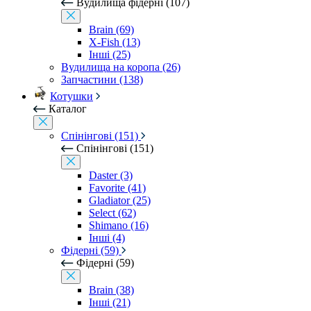
Вудилища фідерні (107)
Brain (69)
X-Fish (13)
Інші (25)
Вудилища на коропа (26)
Запчастини (138)
Котушки
Каталог
Спінінгові (151)
Спінінгові (151)
Daster (3)
Favorite (41)
Gladiator (25)
Select (62)
Shimano (16)
Інші (4)
Фідерні (59)
Фідерні (59)
Brain (38)
Інші (21)