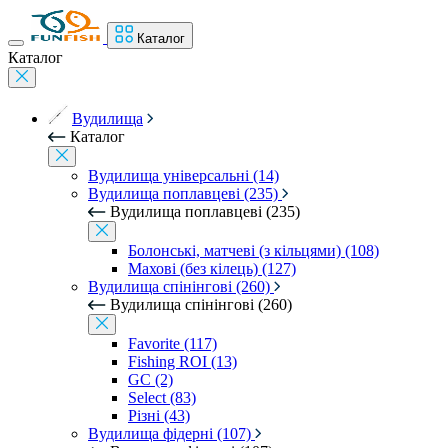
Каталог
Каталог
Вудилища
Каталог
Вудилища універсальні (14)
Вудилища поплавцеві (235)
Вудилища поплавцеві (235)
Болонські, матчеві (з кільцями) (108)
Махові (без кілець) (127)
Вудилища спінінгові (260)
Вудилища спінінгові (260)
Favorite (117)
Fishing ROI (13)
GC (2)
Select (83)
Різні (43)
Вудилища фідерні (107)