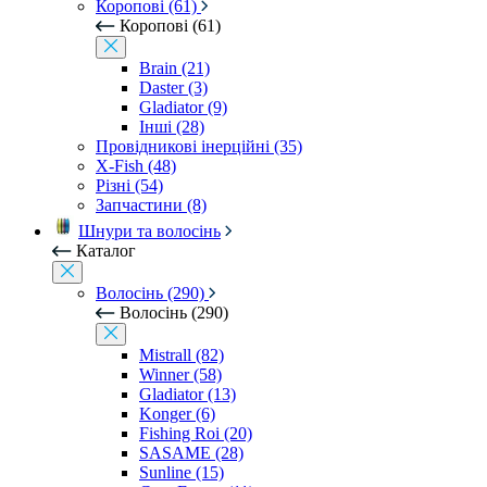
Коропові (61)
Коропові (61)
Brain (21)
Daster (3)
Gladiator (9)
Інші (28)
Провідникові інерційні (35)
X-Fish (48)
Різні (54)
Запчастини (8)
Шнури та волосінь
Каталог
Волосінь (290)
Волосінь (290)
Mistrall (82)
Winner (58)
Gladiator (13)
Konger (6)
Fishing Roi (20)
SASAME (28)
Sunline (15)