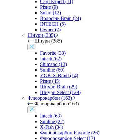
Carp Expert (11)
Різне (9)
Smart (12)
Волосінь Brain (24)
INTECH (5)
Owner (7)
Шнури (385)
Шнури (385)
Favorite (33)
Intech (62)
Shimano (13)
Sunline (60)
YGK X-Braid (14)
Різне (45)
Шнури Brain (29)
Шнури Select (129)
Флюорокарбон (163)
Флюорокарбон (163)
Intech (63)
Sunline (22)
X-Fish (34)
Флюорокарбон Favorite (26)
Флюорокарбон Select (17)