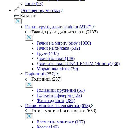
Інше (23)
Оснащення, монтаж
Каталог
Гачки, грузи, джиг-голівки (2137)
Гачки, грузи, джиг-голівки (2137)
Гачки на мирну рибу (1000)
Гачки на хижака (532)
Грузи (407)
Джиг-голівки (148)
Джиг-голівки JUNGLEGUM (Японія) (30)
Мормишка літня (20)
Годівниці (257)
Годівниці (257)
Годівниці пружинні (51)
Годівниці фідерні (122)
Флет-годівниці (84)
Готові монтажі та елементи (658)
Готові монтажі та елементи (658)
Елементи монтажу (197)
Козак (140)