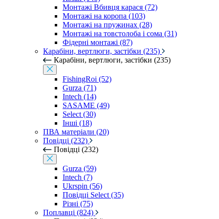
Монтажі Вбивця карася (72)
Монтажі на коропа (103)
Монтажі на пружинах (28)
Монтажі на товстолоба і сома (31)
Фідерні монтажі (87)
Карабіни, вертлюги, застібки (235)
Карабіни, вертлюги, застібки (235)
FishingRoi (52)
Gurza (71)
Intech (14)
SASAME (49)
Select (30)
Інші (18)
ПВА матеріали (20)
Повідці (232)
Повідці (232)
Gurza (59)
Intech (7)
Ukrspin (56)
Повідці Select (35)
Різні (75)
Поплавці (824)