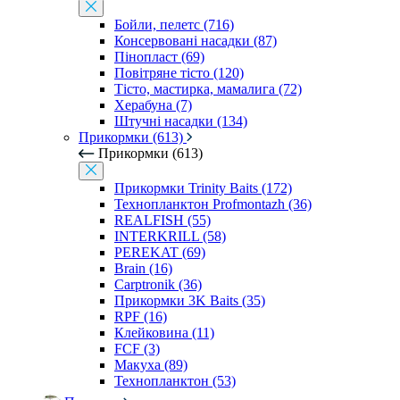
Бойли, пелетс (716)
Консервовані насадки (87)
Пінопласт (69)
Повітряне тісто (120)
Тісто, мастирка, мамалига (72)
Херабуна (7)
Штучні насадки (134)
Прикормки (613)
Прикормки (613)
Прикормки Trinity Baits (172)
Технопланктон Profmontazh (36)
REALFISH (55)
INTERKRILL (58)
PEREKAT (69)
Brain (16)
Carptronik (36)
Прикормки 3K Baits (35)
RPF (16)
Клейковина (11)
FCF (3)
Макуха (89)
Технопланктон (53)