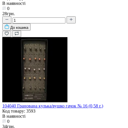
В наявності
0
28грн.
До кошика
104040 Гранована кулька/вушко гачок № 16 (0,58 г.)
Код товару: 3593
В наявності
0
34грн.