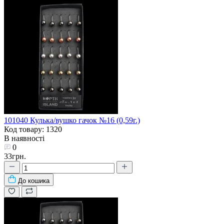
101040 Кулька/вушко гачок №16 (0,59г.)
Код товару: 1320
В наявності
0
33грн.
До кошика