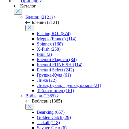
Принади
Каталог
Блешні (2121)
Блешні (2121)
Fishing ROI (874)
Mepps (France) (114)
Spinnex (168)
X-Fish (258)
Інші (2)
Блешні Flagman (84)
Блешні FUNFISH (114)
Блешні Select (242)
Грушка-Куля (61)
Лижа (22)
Лижа, букар, грушка, казара (21)
Тейл-спіннер (161)
Воблери (1365)
Воблери (1365)
Bearking (667)
Golden Catch (29)
Jackall (118)
Savage Gear (6)