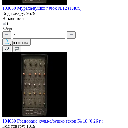
103050 Мураха/вушко гачок №12 (1,48г.)
Код товару: 9679
В наявності
0
52грн.
До кошика
104030 Гранована кулька/вушко гачок № 18 (0,26 г.)
Код товару: 1319