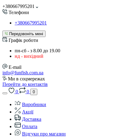
+380667995201
Телефони
+380667995201
Передзвоніть мені
Графік роботи
пн-сб - з 8.00 до 19.00
нд - вихідний
E-mail
info@funfish.com.ua
Ми в соцмережах
Перейти до контактів
0
0
0
Виробники
Акції
Доставка
Оплата
Відгуки про магазин