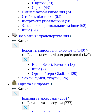
Підсаки (79)
Садки (43)
Сигналізатори клювання (74)
Стойки, підставки (62)
Інструмент рибальський (58)
Запасні кільця, тюльпани та інше (62)
Інше (34)
Зберігання і транспортування
Каталог
Бокси та ємності для риболовлі (140)
Бокси та ємності для риболовлі (140)
Brain, Select, Favorite (13)
Інше (2)
Органайзери Gladiator (29)
Чохли, сумки, тубуси (126)
Одяг та екіпіровка
Каталог
Білизна та аксесуари (233)
Білизна та аксесуари (233)