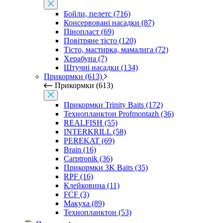
Бойли, пелетс (716)
Консервовані насадки (87)
Пінопласт (69)
Повітряне тісто (120)
Тісто, мастирка, мамалига (72)
Херабуна (7)
Штучні насадки (134)
Прикормки (613)
Прикормки (613)
Прикормки Trinity Baits (172)
Технопланктон Profmontazh (36)
REALFISH (55)
INTERKRILL (58)
PEREKAT (69)
Brain (16)
Carptronik (36)
Прикормки 3K Baits (35)
RPF (16)
Клейковина (11)
FCF (3)
Макуха (89)
Технопланктон (53)