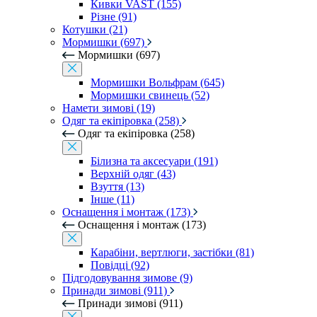
Кивки VAST (155)
Різне (91)
Котушки (21)
Мормишки (697)
Мормишки (697)
Мормишки Вольфрам (645)
Мормишки свинець (52)
Намети зимові (19)
Одяг та екіпіровка (258)
Одяг та екіпіровка (258)
Білизна та аксесуари (191)
Верхній одяг (43)
Взуття (13)
Інше (11)
Оснащення і монтаж (173)
Оснащення і монтаж (173)
Карабіни, вертлюги, застібки (81)
Повідці (92)
Підгодовування зимове (9)
Принади зимові (911)
Принади зимові (911)