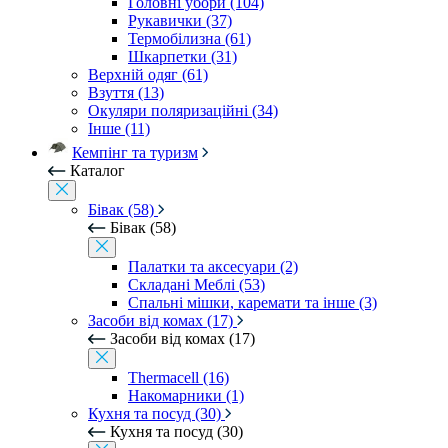
Головні убори (104)
Рукавички (37)
Термобілизна (61)
Шкарпетки (31)
Верхній одяг (61)
Взуття (13)
Окуляри поляризаційні (34)
Інше (11)
Кемпінг та туризм
Каталог
Бівак (58)
Бівак (58)
Палатки та аксесуари (2)
Складані Меблі (53)
Спальні мішки, каремати та інше (3)
Засоби від комах (17)
Засоби від комах (17)
Thermacell (16)
Накомарники (1)
Кухня та посуд (30)
Кухня та посуд (30)