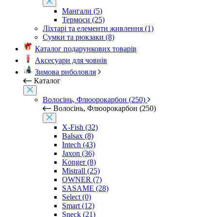
Мангали (5)
Термоси (25)
Ліхтарі та елементи живлення (1)
Сумки та рюкзаки (8)
Каталог подарункових товарів
Аксесуари для човнів
Зимова риболовля
Каталог
Волосінь, Флюорокарбон (250)
Волосінь, Флюорокарбон (250)
X-Fish (32)
Balsax (8)
Intech (43)
Jaxon (36)
Konger (8)
Mistrall (25)
OWNER (7)
SASAME (28)
Select (0)
Smart (12)
Sneck (21)