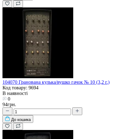
104070 Гранована кулька/вушко гачок № 10 (3,2 г.)
Код товару: 9694
В наявності
0
94грн.
До кошика