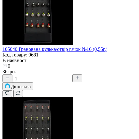
105040 Гранована кулька/отвір гачок №16 (0,55г.)
Код товару: 9681
В наявності
0
36грн.
До кошика