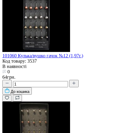
101060 Кулька/вушко гачок №12 (1,97г.)
Код товару: 3537
В наявності
0
64грн.
До кошика