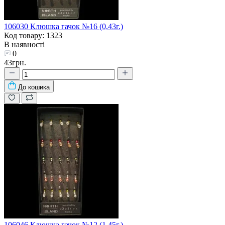
106030 Клюшка гачок №16 (0,43г.)
Код товару: 1323
В наявності
0
43грн.
До кошика
106046 Клюшка гачок №12 (1,45г.)