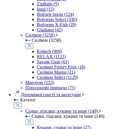
ZipBaits (5)
Інші (15)
Воблер Jaxon (124)
Воблери Select (330)
Воблери X-Fish (29)
Gladiator (42)
Силікон (3258)
Силікон (3258)
Keitech (909)
RELAX (1122)
Savage Gear (61)
Силікон Frenzy Frog (16)
Силікон Manns (21)
Силікон Select (1129)
Мандули (253)
Поролонові принади (75)
Допоміжні снасті та аксесуари
Каталог
Садки, підсаки, кукани та інше (149)
Садки, підсаки, кукани та інше (149)
Кукани, сушки та інше (27)