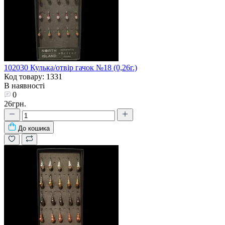
102030 Кулька/отвір гачок №18 (0,26г.)
Код товару: 1331
В наявності
0
26грн.
До кошика