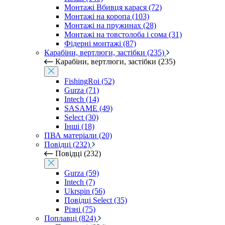
Монтажі Вбивця карася (72)
Монтажі на коропа (103)
Монтажі на пружинах (28)
Монтажі на товстолоба і сома (31)
Фідерні монтажі (87)
Карабіни, вертлюги, застібки (235)
Карабіни, вертлюги, застібки (235)
FishingRoi (52)
Gurza (71)
Intech (14)
SASAME (49)
Select (30)
Інші (18)
ПВА матеріали (20)
Повідці (232)
Повідці (232)
Gurza (59)
Intech (7)
Ukrspin (56)
Повідці Select (35)
Різні (75)
Поплавці (824)