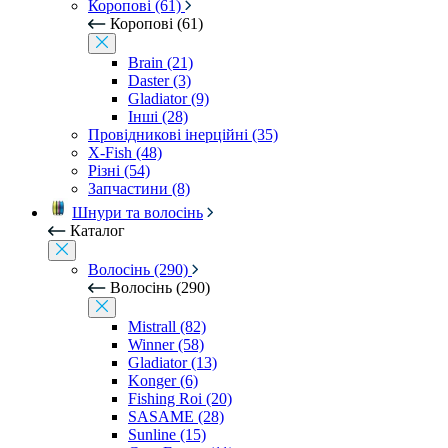
Коропові (61)
Коропові (61)
Brain (21)
Daster (3)
Gladiator (9)
Інші (28)
Провідникові інерційні (35)
X-Fish (48)
Різні (54)
Запчастини (8)
Шнури та волосінь
Каталог
Волосінь (290)
Волосінь (290)
Mistrall (82)
Winner (58)
Gladiator (13)
Konger (6)
Fishing Roi (20)
SASAME (28)
Sunline (15)