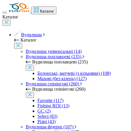
Каталог
Каталог
Вудилища
Каталог
Вудилища універсальні (14)
Вудилища поплавцеві (235)
Вудилища поплавцеві (235)
Болонські, матчеві (з кільцями) (108)
Махові (без кілець) (127)
Вудилища спінінгові (260)
Вудилища спінінгові (260)
Favorite (117)
Fishing ROI (13)
GC (2)
Select (83)
Різні (43)
Вудилища фідерні (107)