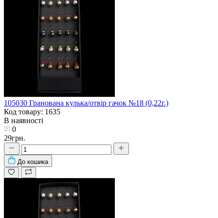
105030 Гранована кулька/отвір гачок №18 (0,22г.)
Код товару: 1635
В наявності
0
29грн.
До кошика