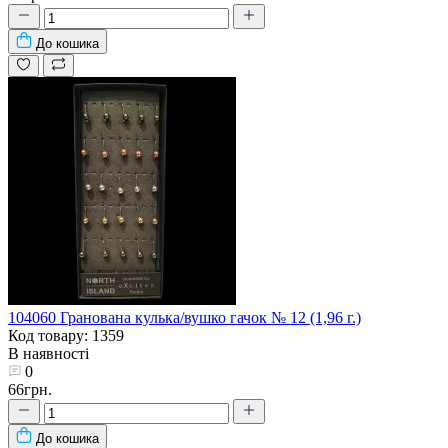
До кошика
104060 Гранована кулька/вушко гачок № 12 (1,96 г.)
Код товару: 1359
В наявності
0
66грн.
До кошика