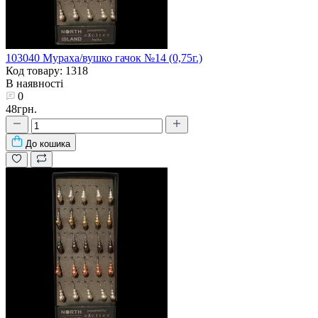
103040 Мураха/вушко гачок №14 (0,75г.)
Код товару: 1318
В наявності
0
48грн.
До кошика