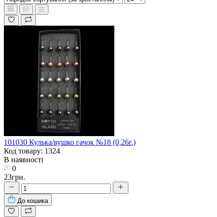
101030 Кулька/вушко гачок №18 (0,26г.)
Код товару: 1324
В наявності
0
23грн.
До кошика