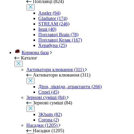
Поплавці (824)
Angler (94)
Gladiator (174)
STREAM (246)
Інші (40)
Поплавці Brain (78)
Поплавці Козак (167)
Херабуна (25)
Кормова база
Каталог
Активатори клювання (311)
Активатори клювання (311)
Діпи, ліквіди, атрактанти (266)
Спреї (45)
Зернові суміші (84)
Зернові суміші (84)
3Kbaits (82)
Corona (2)
Насадки (1205)
Насадки (1205)