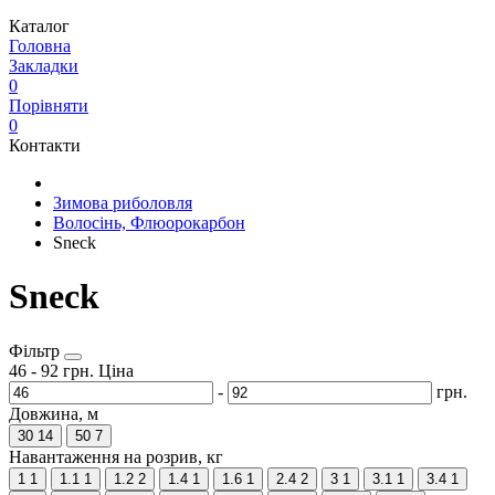
Каталог
Головна
Закладки
0
Порівняти
0
Контакти
Зимова риболовля
Волосінь, Флюорокарбон
Sneck
Sneck
Фільтр
46
-
92
грн.
Ціна
-
грн.
Довжина, м
30
14
50
7
Навантаження на розрив, кг
1
1
1.1
1
1.2
2
1.4
1
1.6
1
2.4
2
3
1
3.1
1
3.4
1