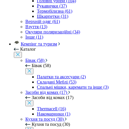
Головні убори (104)
Рукавички (37)
Термобілизна (61)
Шкарпетки (31)
Верхній одяг (61)
Взуття (13)
Окуляри поляризаційні (34)
Інше (11)
Кемпінг та туризм
Каталог
Бівак (58)
Бівак (58)
Палатки та аксесуари (2)
Складані Меблі (53)
Спальні мішки, каремати та інше (3)
Засоби від комах (17)
Засоби від комах (17)
Thermacell (16)
Накомарники (1)
Кухня та посуд (30)
Кухня та посуд (30)