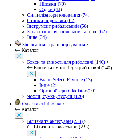
Підсаки (79)
Садки (43)
Сигналізатори клювання (74)
Стойки, підставки (62)
Інструмент рибальський (58)
Запасні кільця, тюльпани та інше (62)
Інше (34)
Зберігання і транспортування
Каталог
Бокси та ємності для риболовлі (140)
Бокси та ємності для риболовлі (140)
Brain, Select, Favorite (13)
Інше (2)
Органайзери Gladiator (29)
Чохли, сумки, тубуси (126)
Одяг та екіпіровка
Каталог
Білизна та аксесуари (233)
Білизна та аксесуари (233)