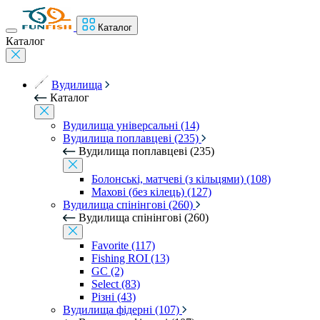
Каталог
Каталог
Вудилища
Каталог
Вудилища універсальні (14)
Вудилища поплавцеві (235)
Вудилища поплавцеві (235)
Болонські, матчеві (з кільцями) (108)
Махові (без кілець) (127)
Вудилища спінінгові (260)
Вудилища спінінгові (260)
Favorite (117)
Fishing ROI (13)
GC (2)
Select (83)
Різні (43)
Вудилища фідерні (107)