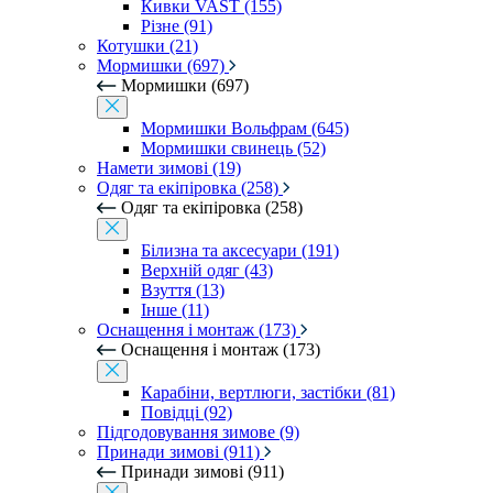
Кивки VAST (155)
Різне (91)
Котушки (21)
Мормишки (697)
Мормишки (697)
Мормишки Вольфрам (645)
Мормишки свинець (52)
Намети зимові (19)
Одяг та екіпіровка (258)
Одяг та екіпіровка (258)
Білизна та аксесуари (191)
Верхній одяг (43)
Взуття (13)
Інше (11)
Оснащення і монтаж (173)
Оснащення і монтаж (173)
Карабіни, вертлюги, застібки (81)
Повідці (92)
Підгодовування зимове (9)
Принади зимові (911)
Принади зимові (911)