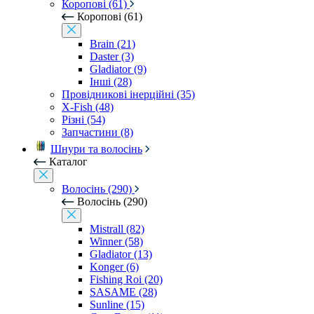
Коропові (61)
Коропові (61)
Brain (21)
Daster (3)
Gladiator (9)
Інші (28)
Провідникові інерційні (35)
X-Fish (48)
Різні (54)
Запчастини (8)
Шнури та волосінь
Каталог
Волосінь (290)
Волосінь (290)
Mistrall (82)
Winner (58)
Gladiator (13)
Konger (6)
Fishing Roi (20)
SASAME (28)
Sunline (15)