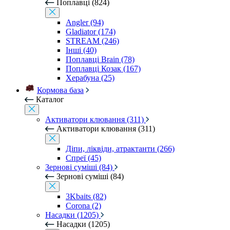
Поплавці (824)
Angler (94)
Gladiator (174)
STREAM (246)
Інші (40)
Поплавці Brain (78)
Поплавці Козак (167)
Херабуна (25)
Кормова база
Каталог
Активатори клювання (311)
Активатори клювання (311)
Діпи, ліквіди, атрактанти (266)
Спреї (45)
Зернові суміші (84)
Зернові суміші (84)
3Kbaits (82)
Corona (2)
Насадки (1205)
Насадки (1205)