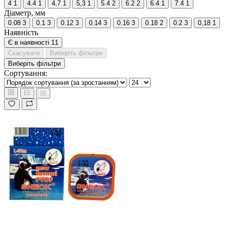
4
1
4.4
1
4.7
1
5,3
1
5.4
2
6.2
2
6.4
1
7.4
1
Діаметр, мм
0.08
3
0.1
3
0.12
3
0.14
3
0.16
3
0.18
2
0.2
3
0,18
1
Наявність
Є в наявності
11
Скасувати
Виберіть фільтри
Виберіть фільтри
Сортування: