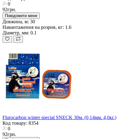
0
92грн.
Повідомити мене
Довжина, м:
30
Навантаження на розрив, кг:
1.6
Діаметр, мм:
0.1
Flurocarbon winter special SNECK 30м. (0,14мм. 4,0кг.)
Код товару: 8354
0
92грн.