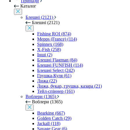
Принади
Каталог
Блешні (2121)
Блешні (2121)
Fishing ROI (874)
Mepps (France) (114)
Spinnex (168)
X-Fish (258)
Інші (2)
Блешні Flagman (84)
Блешні FUNFISH (114)
Блешні Select (242)
Грушка-Куля (61)
Лижа (22)
Лижа, букар, грушка, казара (21)
Тейл-спіннер (161)
Воблери (1365)
Воблери (1365)
Bearking (667)
Golden Catch (29)
Jackall (118)
Savage Gear (6)