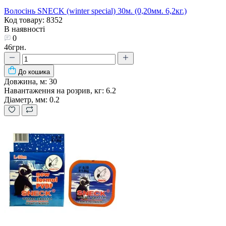
Волосінь SNECK (winter special) 30м. (0,20мм. 6,2кг.)
Код товару: 8352
В наявності
0
46грн.
До кошика
Довжина, м:
30
Навантаження на розрив, кг:
6.2
Діаметр, мм:
0.2