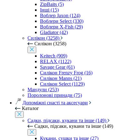
ZipBaits (5)
Інші (15)
Воблер Jaxon (124)
Воблери Select (330)
Воблери X-Fish (29)
Gladiator (42)
Силікон (3258)
Силікон (3258)
Keitech (909)
RELAX (1122)
Savage Gear (61)
Силікон Frenzy Frog (16)
Силікон Manns (21)
Силікон Select (1129)
Мандули (253)
Поролонові принади (75)
Допоміжні снасті та аксесуари
Каталог
Садки, підсаки, кукани та інше (149)
Садки, підсаки, кукани та інше (149)
Кукани, сушки та інше (27)