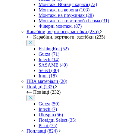
Монтажі Вбивця карася (72)
Монтажі на коропа (103)
Монтажі на пружинах (28)
Монтажі на товстолоба і сома (31)
Фідерні монтажі (87)
Карабіни, вертлюги, застібки (235)
Карабіни, вертлюги, застібки (235)
FishingRoi (52)
Gurza (71)
Intech (14)
SASAME (49)
Select (30)
Інші (18)
ПВА матеріали (20)
Повідці (232)
Повідці (232)
Gurza (59)
Intech (7)
Ukrspin (56)
Повідці Select (35)
Різні (75)
Поплавці (824)