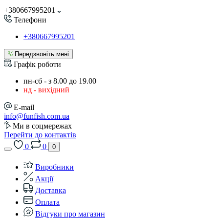
+380667995201
Телефони
+380667995201
Передзвоніть мені
Графік роботи
пн-сб - з 8.00 до 19.00
нд - вихідний
E-mail
info@funfish.com.ua
Ми в соцмережах
Перейти до контактів
0
0
0
Виробники
Акції
Доставка
Оплата
Відгуки про магазин