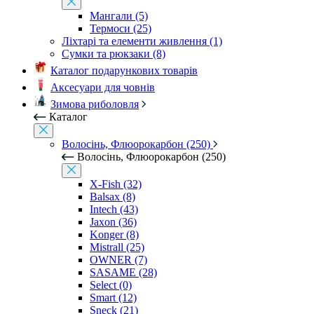
Мангали (5)
Термоси (25)
Ліхтарі та елементи живлення (1)
Сумки та рюкзаки (8)
Каталог подарункових товарів
Аксесуари для човнів
Зимова риболовля
Каталог
Волосінь, Флюорокарбон (250)
Волосінь, Флюорокарбон (250)
X-Fish (32)
Balsax (8)
Intech (43)
Jaxon (36)
Konger (8)
Mistrall (25)
OWNER (7)
SASAME (28)
Select (0)
Smart (12)
Sneck (21)