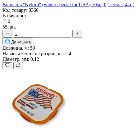
Волосінь ''Nylorfi'' (winter special for USA) 50м. (0,12мм. 2,4кг.)
Код товару: 8360
В наявності
0
55грн.
До кошика
Довжина, м:
50
Навантаження на розрив, кг:
2.4
Діаметр, мм:
0.12