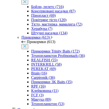
Бойли, пелетс (716)
Консервовані насадки (87)
Пінопласт (69)
Повітряне тісто (120)
Тісто, мастирка, мамалига (72)
Херабуна (7)
Штучні насадки (134)
Прикормки (613)
Прикормки (613)
Прикормки Trinity Baits (172)
Технопланктон Profmontazh (36)
REALFISH (55)
INTERKRILL (58)
PEREKAT (69)
Brain (16)
Carptronik (36)
Прикормки 3K Baits (35)
RPF (16)
Клейковина (11)
FCF (3)
Макуха (89)
Технопланктон (53)