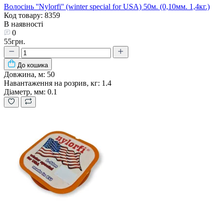
Волосінь ''Nylorfi'' (winter special for USA) 50м. (0,10мм. 1,4кг.)
Код товару: 8359
В наявності
0
55грн.
До кошика
Довжина, м:
50
Навантаження на розрив, кг:
1.4
Діаметр, мм:
0.1