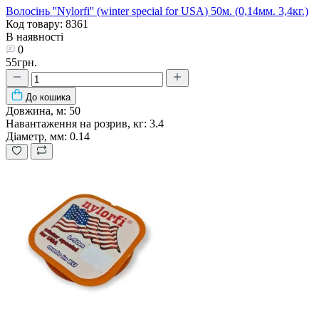
Волосінь ''Nylorfi'' (winter special for USA) 50м. (0,14мм. 3,4кг.)
Код товару: 8361
В наявності
0
55грн.
До кошика
Довжина, м:
50
Навантаження на розрив, кг:
3.4
Діаметр, мм:
0.14