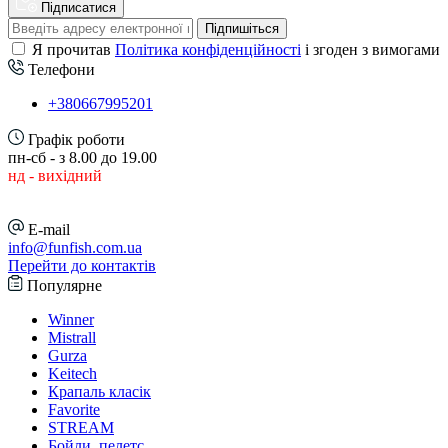
Підписатися
Підпишіться
Я прочитав
Політика конфіденційності
і згоден з вимогами
Телефони
+380667995201
Графік роботи
пн-сб - з 8.00 до 19.00
нд - вихідний
E-mail
info@funfish.com.ua
Перейти до контактів
Популярне
Winner
Mistrall
Gurza
Keitech
Крапаль класік
Favorite
STREAM
Бойли, пелетс