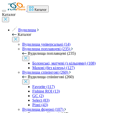
Каталог
Каталог
Вудилища
Каталог
Вудилища універсальні (14)
Вудилища поплавцеві (235)
Вудилища поплавцеві (235)
Болонські, матчеві (з кільцями) (108)
Махові (без кілець) (127)
Вудилища спінінгові (260)
Вудилища спінінгові (260)
Favorite (117)
Fishing ROI (13)
GC (2)
Select (83)
Різні (43)
Вудилища фідерні (107)