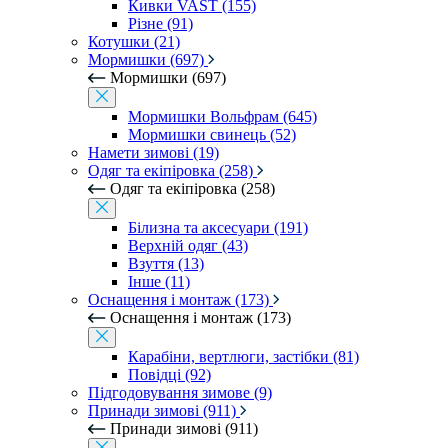
Кивки VAST (155)
Різне (91)
Котушки (21)
Мормишки (697)
Мормишки (697)
Мормишки Вольфрам (645)
Мормишки свинець (52)
Намети зимові (19)
Одяг та екіпіровка (258)
Одяг та екіпіровка (258)
Білизна та аксесуари (191)
Верхній одяг (43)
Взуття (13)
Інше (11)
Оснащення і монтаж (173)
Оснащення і монтаж (173)
Карабіни, вертлюги, застібки (81)
Повідці (92)
Підгодовування зимове (9)
Принади зимові (911)
Принади зимові (911)