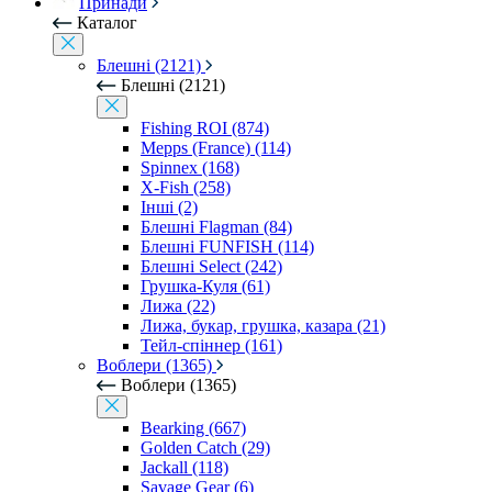
Принади
Каталог
Блешні (2121)
Блешні (2121)
Fishing ROI (874)
Mepps (France) (114)
Spinnex (168)
X-Fish (258)
Інші (2)
Блешні Flagman (84)
Блешні FUNFISH (114)
Блешні Select (242)
Грушка-Куля (61)
Лижа (22)
Лижа, букар, грушка, казара (21)
Тейл-спіннер (161)
Воблери (1365)
Воблери (1365)
Bearking (667)
Golden Catch (29)
Jackall (118)
Savage Gear (6)