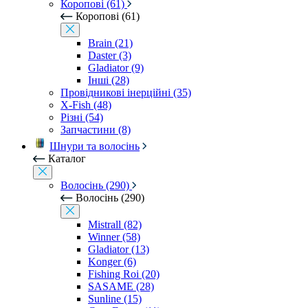
Коропові (61)
Коропові (61)
Brain (21)
Daster (3)
Gladiator (9)
Інші (28)
Провідникові інерційні (35)
X-Fish (48)
Різні (54)
Запчастини (8)
Шнури та волосінь
Каталог
Волосінь (290)
Волосінь (290)
Mistrall (82)
Winner (58)
Gladiator (13)
Konger (6)
Fishing Roi (20)
SASAME (28)
Sunline (15)