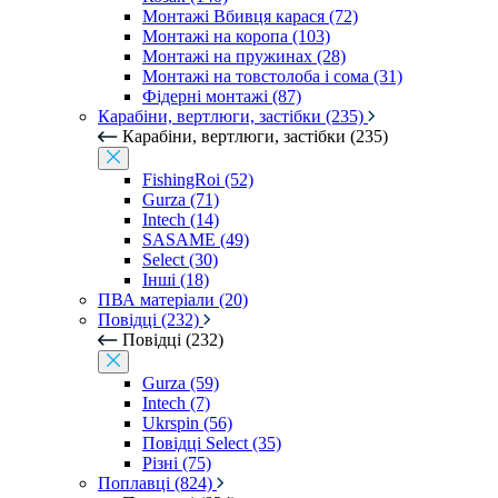
Монтажі Вбивця карася (72)
Монтажі на коропа (103)
Монтажі на пружинах (28)
Монтажі на товстолоба і сома (31)
Фідерні монтажі (87)
Карабіни, вертлюги, застібки (235)
Карабіни, вертлюги, застібки (235)
FishingRoi (52)
Gurza (71)
Intech (14)
SASAME (49)
Select (30)
Інші (18)
ПВА матеріали (20)
Повідці (232)
Повідці (232)
Gurza (59)
Intech (7)
Ukrspin (56)
Повідці Select (35)
Різні (75)
Поплавці (824)