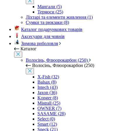
Мангали (5)
Термоси (25)
Ліхтарі та елементи живлення (1)
Сумки та рюкзаки (8)
Каталог подарункових товарів
Аксесуари для човнів
Зимова риболовля
Каталог
Волосінь, Флюорокарбон (250)
Волосінь, Флюорокарбон (250)
X-Fish (32)
Balsax (8)
Intech (43)
Jaxon (36)
Konger (8)
Mistrall (25)
OWNER (7)
SASAME (28)
Select (0)
Smart (12)
Sneck (21)