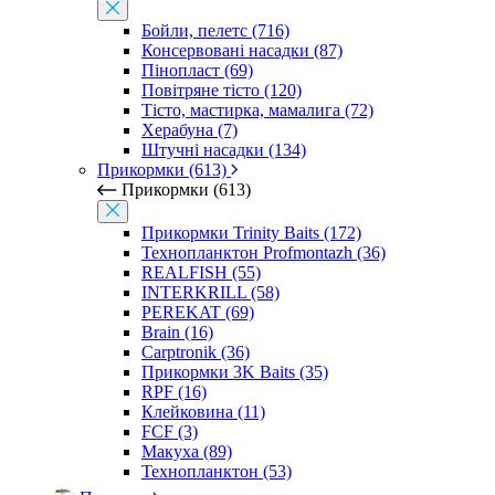
Бойли, пелетс (716)
Консервовані насадки (87)
Пінопласт (69)
Повітряне тісто (120)
Тісто, мастирка, мамалига (72)
Херабуна (7)
Штучні насадки (134)
Прикормки (613)
Прикормки (613)
Прикормки Trinity Baits (172)
Технопланктон Profmontazh (36)
REALFISH (55)
INTERKRILL (58)
PEREKAT (69)
Brain (16)
Carptronik (36)
Прикормки 3K Baits (35)
RPF (16)
Клейковина (11)
FCF (3)
Макуха (89)
Технопланктон (53)