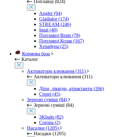
Поплавці (824)
Angler (94)
Gladiator (174)
STREAM (246)
Інші (40)
Поплавці Brain (78)
Поплавці Козак (167)
Херабуна (25)
Кормова база
Каталог
Активатори клювання (311)
Активатори клювання (311)
Діпи, ліквіди, атрактанти (266)
Спреї (45)
Зернові суміші (84)
Зернові суміші (84)
3Kbaits (82)
Corona (2)
Насадки (1205)
Насадки (1205)