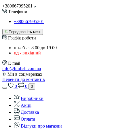
+380667995201
Телефони
+380667995201
Передзвоніть мені
Графік роботи
пн-сб - з 8.00 до 19.00
нд - вихідний
E-mail
info@funfish.com.ua
Ми в соцмережах
Перейти до контактів
0
0
0
Виробники
Акції
Доставка
Оплата
Відгуки про магазин