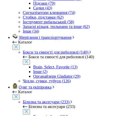
Підсаки (79)
Садки (43)
Сигналізатори клювання (74)
Стойки, підставки (62)
Інструмент рибальський (58)
Запасні кільця, тюльпани та інше (62)
Інше (34)
Зберігання і транспортування
Каталог
Бокси та ємності для риболовлі (140)
Бокси та ємності для риболовлі (140)
Brain, Select, Favorite (13)
Інше (2)
Органайзери Gladiator (29)
Чохли, сумки, тубуси (126)
Одяг та екіпіровка
Каталог
Білизна та аксесуари (233)
Білизна та аксесуари (233)