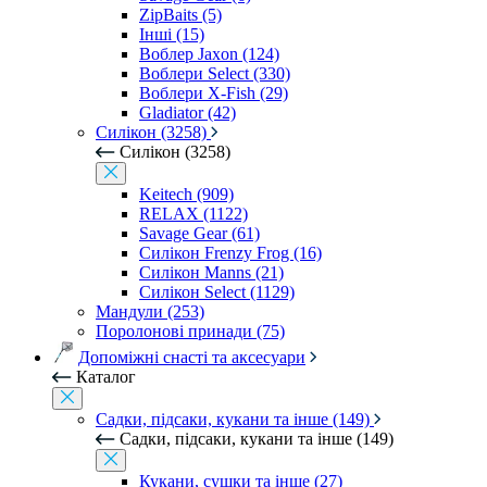
ZipBaits (5)
Інші (15)
Воблер Jaxon (124)
Воблери Select (330)
Воблери X-Fish (29)
Gladiator (42)
Силікон (3258)
Силікон (3258)
Keitech (909)
RELAX (1122)
Savage Gear (61)
Силікон Frenzy Frog (16)
Силікон Manns (21)
Силікон Select (1129)
Мандули (253)
Поролонові принади (75)
Допоміжні снасті та аксесуари
Каталог
Садки, підсаки, кукани та інше (149)
Садки, підсаки, кукани та інше (149)
Кукани, сушки та інше (27)