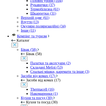
Головні убори (104)
Рукавички (37)
Термобілизна (61)
Шкарпетки (31)
Верхній одяг (61)
Взуття (13)
Окуляри поляризаційні (34)
Інше (11)
Кемпінг та туризм
Каталог
Бівак (58)
Бівак (58)
Палатки та аксесуари (2)
Складані Меблі (53)
Спальні мішки, каремати та інше (3)
Засоби від комах (17)
Засоби від комах (17)
Thermacell (16)
Накомарники (1)
Кухня та посуд (30)
Кухня та посуд (30)