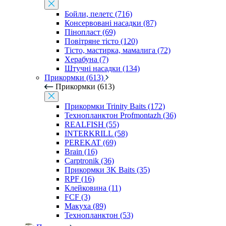
Бойли, пелетс (716)
Консервовані насадки (87)
Пінопласт (69)
Повітряне тісто (120)
Тісто, мастирка, мамалига (72)
Херабуна (7)
Штучні насадки (134)
Прикормки (613)
Прикормки (613)
Прикормки Trinity Baits (172)
Технопланктон Profmontazh (36)
REALFISH (55)
INTERKRILL (58)
PEREKAT (69)
Brain (16)
Carptronik (36)
Прикормки 3K Baits (35)
RPF (16)
Клейковина (11)
FCF (3)
Макуха (89)
Технопланктон (53)