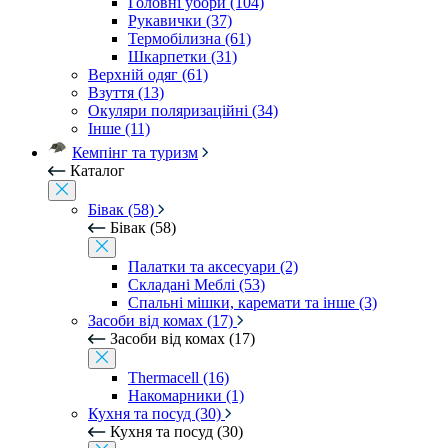
Головні убори (104)
Рукавички (37)
Термобілизна (61)
Шкарпетки (31)
Верхній одяг (61)
Взуття (13)
Окуляри поляризаційні (34)
Інше (11)
Кемпінг та туризм
Каталог
Бівак (58)
Бівак (58)
Палатки та аксесуари (2)
Складані Меблі (53)
Спальні мішки, каремати та інше (3)
Засоби від комах (17)
Засоби від комах (17)
Thermacell (16)
Накомарники (1)
Кухня та посуд (30)
Кухня та посуд (30)