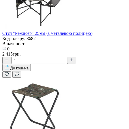
Стул "Режисер" 25мм (з металевою полицею)
Код товару: 8682
В наявності
0
2 415грн.
До кошика