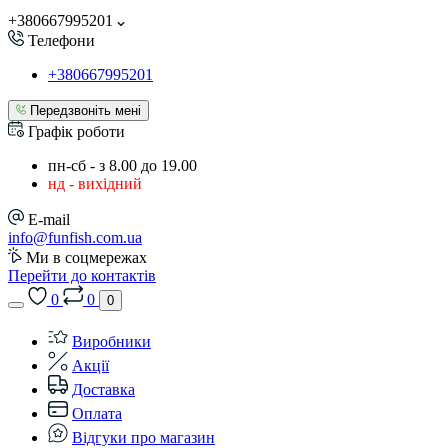
+380667995201
Телефони
+380667995201
Передзвоніть мені
Графік роботи
пн-сб - з 8.00 до 19.00
нд - вихідний
E-mail
info@funfish.com.ua
Ми в соцмережах
Перейти до контактів
0
0
0
Виробники
Акції
Доставка
Оплата
Відгуки про магазин