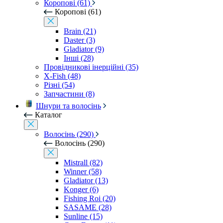
Коропові (61)
Коропові (61)
Brain (21)
Daster (3)
Gladiator (9)
Інші (28)
Провідникові інерційні (35)
X-Fish (48)
Різні (54)
Запчастини (8)
Шнури та волосінь
Каталог
Волосінь (290)
Волосінь (290)
Mistrall (82)
Winner (58)
Gladiator (13)
Konger (6)
Fishing Roi (20)
SASAME (28)
Sunline (15)