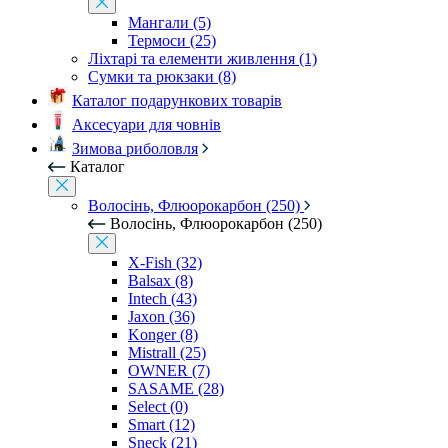
Мангали (5)
Термоси (25)
Ліхтарі та елементи живлення (1)
Сумки та рюкзаки (8)
Каталог подарункових товарів
Аксесуари для човнів
Зимова риболовля
Каталог
Волосінь, Флюорокарбон (250)
Волосінь, Флюорокарбон (250)
X-Fish (32)
Balsax (8)
Intech (43)
Jaxon (36)
Konger (8)
Mistrall (25)
OWNER (7)
SASAME (28)
Select (0)
Smart (12)
Sneck (21)