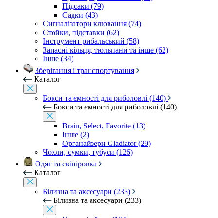
Підсаки (79)
Садки (43)
Сигналізатори клювання (74)
Стойки, підставки (62)
Інструмент рибальський (58)
Запасні кільця, тюльпани та інше (62)
Інше (34)
Зберігання і транспортування
Каталог
Бокси та ємності для риболовлі (140)
Бокси та ємності для риболовлі (140)
Brain, Select, Favorite (13)
Інше (2)
Органайзери Gladiator (29)
Чохли, сумки, тубуси (126)
Одяг та екіпіровка
Каталог
Білизна та аксесуари (233)
Білизна та аксесуари (233)