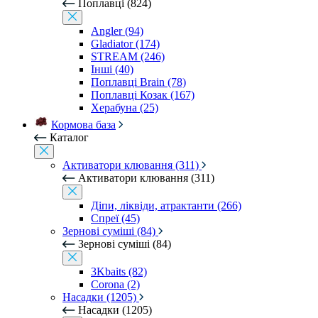
Поплавці (824)
Angler (94)
Gladiator (174)
STREAM (246)
Інші (40)
Поплавці Brain (78)
Поплавці Козак (167)
Херабуна (25)
Кормова база
Каталог
Активатори клювання (311)
Активатори клювання (311)
Діпи, ліквіди, атрактанти (266)
Спреї (45)
Зернові суміші (84)
Зернові суміші (84)
3Kbaits (82)
Corona (2)
Насадки (1205)
Насадки (1205)