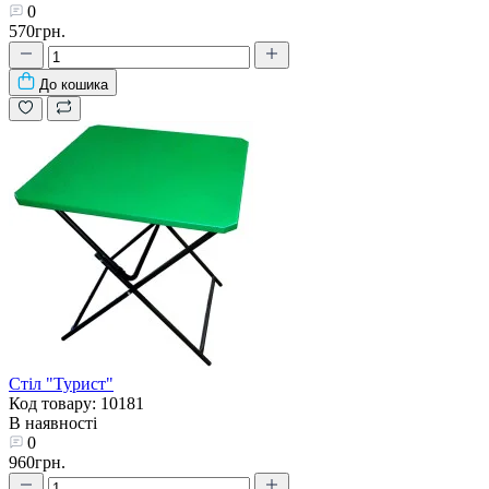
0
570грн.
До кошика
Стіл "Турист"
Код товару: 10181
В наявності
0
960грн.