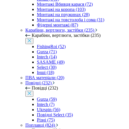
Монтажі Вбивця карася (72)
Монтажі на коропа (103)
Монтажі на пружинах (28)
Монтажі на товстолоба і сома (31)
Фідерні монтажі (87)
Карабіни, вертлюги, застібки (235)
Карабіни, вертлюги, застібки (235)
FishingRoi (52)
Gurza (71)
Intech (14)
SASAME (49)
Select (30)
Інші (18)
ПВА матеріали (20)
Повідці (232)
Повідці (232)
Gurza (59)
Intech (7)
Ukrspin (56)
Повідці Select (35)
Різні (75)
Поплавці (824)