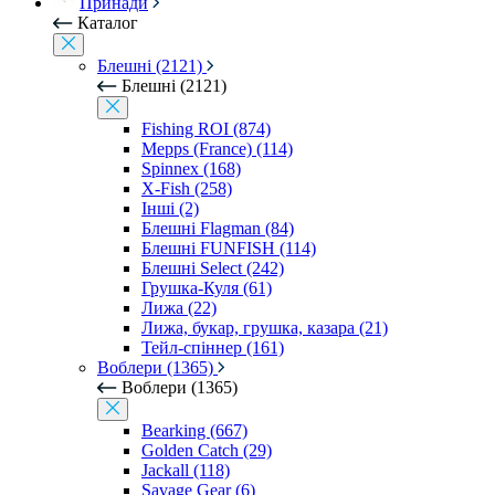
Принади
Каталог
Блешні (2121)
Блешні (2121)
Fishing ROI (874)
Mepps (France) (114)
Spinnex (168)
X-Fish (258)
Інші (2)
Блешні Flagman (84)
Блешні FUNFISH (114)
Блешні Select (242)
Грушка-Куля (61)
Лижа (22)
Лижа, букар, грушка, казара (21)
Тейл-спіннер (161)
Воблери (1365)
Воблери (1365)
Bearking (667)
Golden Catch (29)
Jackall (118)
Savage Gear (6)