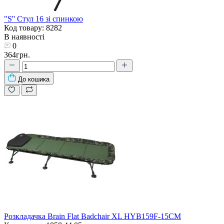
"S'' Стул 16 зі спинкою
Код товару: 8282
В наявності
0
364грн.
До кошика
Розкладачка Brain Flat Badchair XL HYB159F-15CM