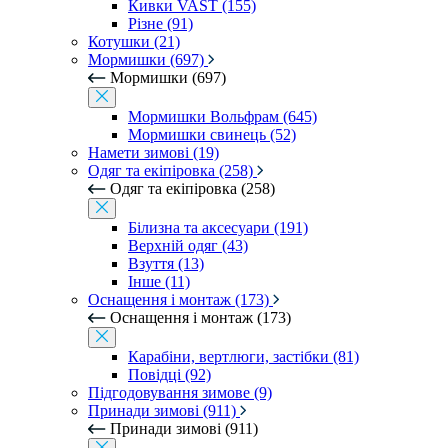
Кивки VAST (155)
Різне (91)
Котушки (21)
Мормишки (697)
Мормишки (697)
Мормишки Вольфрам (645)
Мормишки свинець (52)
Намети зимові (19)
Одяг та екіпіровка (258)
Одяг та екіпіровка (258)
Білизна та аксесуари (191)
Верхній одяг (43)
Взуття (13)
Інше (11)
Оснащення і монтаж (173)
Оснащення і монтаж (173)
Карабіни, вертлюги, застібки (81)
Повідці (92)
Підгодовування зимове (9)
Принади зимові (911)
Принади зимові (911)