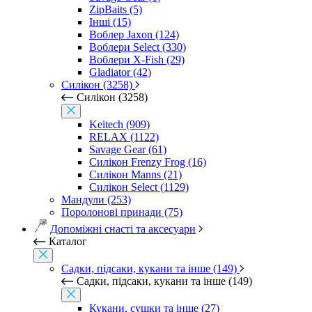
ZipBaits (5)
Інші (15)
Воблер Jaxon (124)
Воблери Select (330)
Воблери X-Fish (29)
Gladiator (42)
Силікон (3258)
Силікон (3258)
Keitech (909)
RELAX (1122)
Savage Gear (61)
Силікон Frenzy Frog (16)
Силікон Manns (21)
Силікон Select (1129)
Мандули (253)
Поролонові принади (75)
Допоміжні снасті та аксесуари
Каталог
Садки, підсаки, кукани та інше (149)
Садки, підсаки, кукани та інше (149)
Кукани, сушки та інше (27)