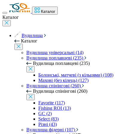
Каталог
Каталог
Вудилища
Каталог
Вудилища універсальні (14)
Вудилища поплавцеві (235)
Вудилища поплавцеві (235)
Болонські, матчеві (з кільцями) (108)
Махові (без кілець) (127)
Вудилища спінінгові (260)
Вудилища спінінгові (260)
Favorite (117)
Fishing ROI (13)
GC (2)
Select (83)
Різні (43)
Вудилища фідерні (107)