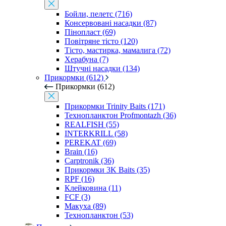
Бойли, пелетс (716)
Консервовані насадки (87)
Пінопласт (69)
Повітряне тісто (120)
Тісто, мастирка, мамалига (72)
Херабуна (7)
Штучні насадки (134)
Прикормки (612)
Прикормки (612)
Прикормки Trinity Baits (171)
Технопланктон Profmontazh (36)
REALFISH (55)
INTERKRILL (58)
PEREKAT (69)
Brain (16)
Carptronik (36)
Прикормки 3K Baits (35)
RPF (16)
Клейковина (11)
FCF (3)
Макуха (89)
Технопланктон (53)