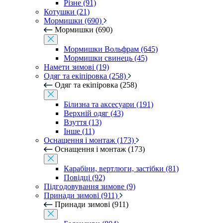
Різне (91)
Котушки (21)
Мормишки (690)
Мормишки (690)
Мормишки Вольфрам (645)
Мормишки свинець (45)
Намети зимові (19)
Одяг та екіпіровка (258)
Одяг та екіпіровка (258)
Білизна та аксесуари (191)
Верхній одяг (43)
Взуття (13)
Інше (11)
Оснащення і монтаж (173)
Оснащення і монтаж (173)
Карабіни, вертлюги, застібки (81)
Повідці (92)
Підгодовування зимове (9)
Принади зимові (911)
Принади зимові (911)