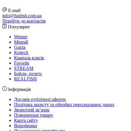
E-mail
info@funfish.com.ua
Перейти до контактів
Популярне
Winner
Mistrall
Gurza
Keitech
Крапаль класік
Favorite
STREAM
Бойли, пелетс
REALFISH
Інформація
Договір публічної оферти
Політика захисту та обробки персональних даних
Зворотній зв’язок
Повернення товару
Карта сайту
Виробники
Подарункові сертифікати