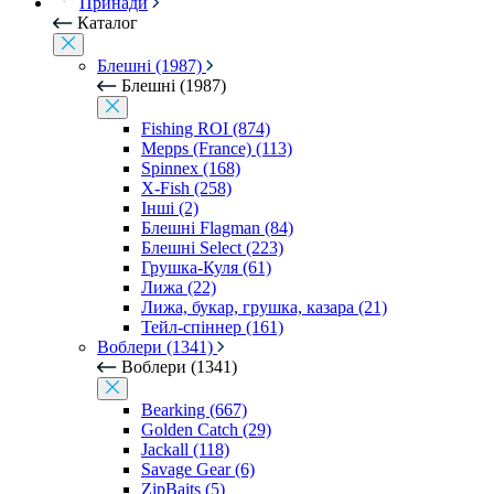
Принади
Каталог
Блешні (1987)
Блешні (1987)
Fishing ROI (874)
Mepps (France) (113)
Spinnex (168)
X-Fish (258)
Інші (2)
Блешні Flagman (84)
Блешні Select (223)
Грушка-Куля (61)
Лижа (22)
Лижа, букар, грушка, казара (21)
Тейл-спіннер (161)
Воблери (1341)
Воблери (1341)
Bearking (667)
Golden Catch (29)
Jackall (118)
Savage Gear (6)
ZipBaits (5)