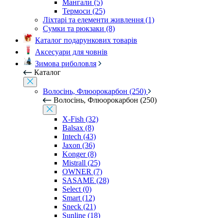
Мангали (5)
Термоси (25)
Ліхтарі та елементи живлення (1)
Сумки та рюкзаки (8)
Каталог подарункових товарів
Аксесуари для човнів
Зимова риболовля
Каталог
Волосінь, Флюорокарбон (250)
Волосінь, Флюорокарбон (250)
X-Fish (32)
Balsax (8)
Intech (43)
Jaxon (36)
Konger (8)
Mistrall (25)
OWNER (7)
SASAME (28)
Select (0)
Smart (12)
Sneck (21)
Sunline (18)