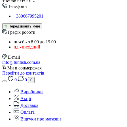
+380667995201
Телефони
+380667995201
Передзвоніть мені
Графік роботи
пн-сб - з 8.00 до 19.00
нд - вихідний
E-mail
info@funfish.com.ua
Ми в соцмережах
Перейти до контактів
0
0
0
Виробники
Акції
Доставка
Оплата
Відгуки про магазин