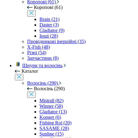
Коропові (61)
Коропові (61)
Brain (21)
Daster (3)
Gladiator (9)
Інші (28)
Провідникові інерційні (35)
X-Fish (48)
Різні (54)
Запчастини (8)
Шнури та волосінь
Каталог
Волосінь (290)
Волосінь (290)
Mistrall (82)
Winner (58)
Gladiator (13)
Konger (6)
Fishing Roi (20)
SASAME (28)
Sunline (15)