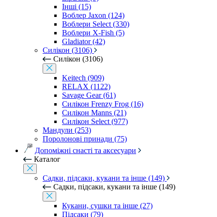
Інші (15)
Воблер Jaxon (124)
Воблери Select (330)
Воблери X-Fish (5)
Gladiator (42)
Силікон (3106)
Силікон (3106)
Keitech (909)
RELAX (1122)
Savage Gear (61)
Силікон Frenzy Frog (16)
Силікон Manns (21)
Силікон Select (977)
Мандули (253)
Поролонові принади (75)
Допоміжні снасті та аксесуари
Каталог
Садки, підсаки, кукани та інше (149)
Садки, підсаки, кукани та інше (149)
Кукани, сушки та інше (27)
Підсаки (79)