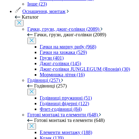
Інше (23)
Оснащення, монтаж
Каталог
Гачки, грузи, джиг-голівки (2089)
Гачки, грузи, джиг-голівки (2089)
Гачки на мирну рибу (968)
Гачки на хижака (529)
Грузи (401)
Джиг-голівки (145)
Джиг-голівки JUNGLEGUM (Японія) (30)
Мормишка літня (16)
Годівниці (257)
Годівниці (257)
Годівниці пружинні (51)
Годівниці фідерні (122)
Флет-годівниці (84)
Готові монтажі та елементи (648)
Готові монтажі та елементи (648)
Елементи монтажу (188)
Козак (139)