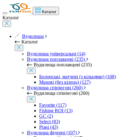
Каталог
Каталог
Вудилища
Каталог
Вудилища універсальні (14)
Вудилища поплавцеві (235)
Вудилища поплавцеві (235)
Болонські, матчеві (з кільцями) (108)
Махові (без кілець) (127)
Вудилища спінінгові (260)
Вудилища спінінгові (260)
Favorite (117)
Fishing ROI (13)
GC (2)
Select (83)
Різні (43)
Вудилища фідерні (107)