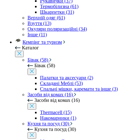
Рукавички (37)
Термобілизна (61)
Шкарпетки (31)
Верхній одяг (61)
Взуття (13)
Окуляри поляризаційні (34)
Інше (11)
Кемпінг та туризм
Каталог
Бівак (58)
Бівак (58)
Палатки та аксесуари (2)
Складані Меблі (53)
Спальні мішки, каремати та інше (3)
Засоби від комах (16)
Засоби від комах (16)
Thermacell (15)
Накомарники (1)
Кухня та посуд (30)
Кухня та посуд (30)