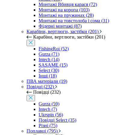
Монтажі Вбивця карася (72)
Монтажі на коропа (103)
Монтажі на пружинах (28)
Монтажі на товстолоба і сома (31)
Фідерні монтажі (87)
Карабіни, вертлюги, застібки (201)
Карабіни, вертлюги, застібки (201)
FishingRoi (52)
Gurza (71)
Intech (14)
SASAME (15)
Select (30)
Інші (18)
ПВА матеріали (19)
Повідці (232)
Повідці (232)
Gurza (59)
Intech (7)
Ukrspin (56)
Повідці Select (35)
Різні (75)
Поплавці (795)