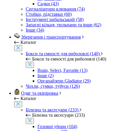
Садки (43)
Сигналізатори клювання (74)
Стойки, підставки (60)
Інструмент рибальський (58)
Запасні кільця, тюльпани та інше (62)
Інше (34)
Зберігання і транспортування
Каталог
Бокси та ємності для риболовлі (140)
Бокси та ємності для риболовлі (140)
Brain, Select, Favorite (13)
Інше (2)
Органайзери Gladiator (29)
Чохли, сумки, тубуси (126)
Одяг та екіпіровка
Каталог
Білизна та аксесуари (233)
Білизна та аксесуари (233)
Головні убори (104)