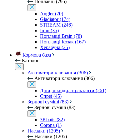
Поплавці (795)
Angler (70)
Gladiator (174)
STREAM (246)
Інші (35)
Поплавці Brain (78)
Поплавці Козак (167)
Херабуна (25)
Кормова база
Каталог
Активатори клювання (306)
Активатори клювання (306)
Діпи, ліквіди, атрактанти (261)
Спреї (45)
Зернові суміші (83)
Зернові суміші (83)
3Kbaits (82)
Corona (1)
Насадки (1205)
Насадки (1205)