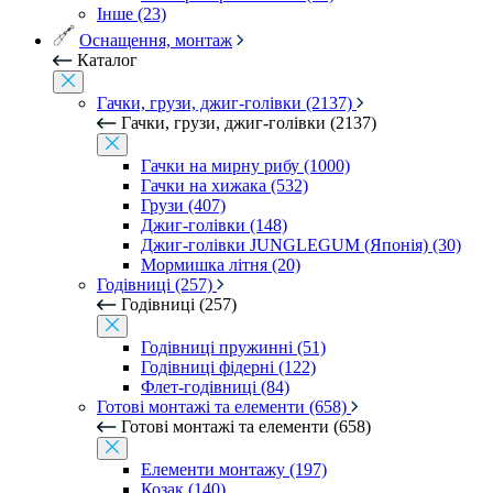
Інше (23)
Оснащення, монтаж
Каталог
Гачки, грузи, джиг-голівки (2137)
Гачки, грузи, джиг-голівки (2137)
Гачки на мирну рибу (1000)
Гачки на хижака (532)
Грузи (407)
Джиг-голівки (148)
Джиг-голівки JUNGLEGUM (Японія) (30)
Мормишка літня (20)
Годівниці (257)
Годівниці (257)
Годівниці пружинні (51)
Годівниці фідерні (122)
Флет-годівниці (84)
Готові монтажі та елементи (658)
Готові монтажі та елементи (658)
Елементи монтажу (197)
Козак (140)