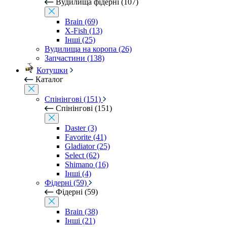
Вудилища фідерні (107)
Brain (69)
X-Fish (13)
Інші (25)
Вудилища на коропа (26)
Запчастини (138)
Котушки
Каталог
Спінінгові (151)
Спінінгові (151)
Daster (3)
Favorite (41)
Gladiator (25)
Select (62)
Shimano (16)
Інші (4)
Фідерні (59)
Фідерні (59)
Brain (38)
Інші (21)