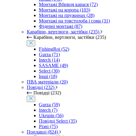
Монтажі Вбивця карася (72)
Монтажі на коропа (103)
Монтажі на пружинах (28)
Монтажі на товстолоба і сома (31)
Фідерні монтажі (87)
Карабіни, вертлюги, застібки (235)
Карабіни, вертлюги, застібки (235)
FishingRoi (52)
Gurza (71)
Intech (14)
SASAME (49)
Select (30)
Інші (18)
ПВА матеріали (20)
Повідці (232)
Повідці (232)
Gurza (59)
Intech (7)
Ukrspin (56)
Повідці Select (35)
Різні (75)
Поплавці (824)