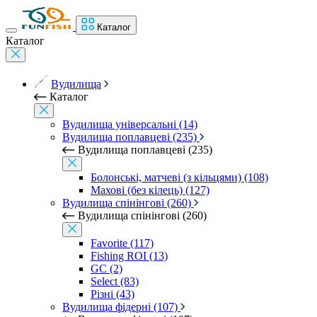
Каталог
Каталог
Вудилища
Каталог
Вудилища універсальні (14)
Вудилища поплавцеві (235)
Вудилища поплавцеві (235)
Болонські, матчеві (з кільцями) (108)
Махові (без кілець) (127)
Вудилища спінінгові (260)
Вудилища спінінгові (260)
Favorite (117)
Fishing ROI (13)
GC (2)
Select (83)
Різні (43)
Вудилища фідерні (107)