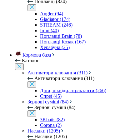
Поплавці (824)
Angler (94)
Gladiator (174)
STREAM (246)
Інші (40)
Поплавці Brain (78)
Поплавці Козак (167)
Херабуна (25)
Кормова база
Каталог
Активатори клювання (311)
Активатори клювання (311)
Діпи, ліквіди, атрактанти (266)
Спреї (45)
Зернові суміші (84)
Зернові суміші (84)
3Kbaits (82)
Corona (2)
Насадки (1205)
Насадки (1205)