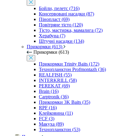
Бойли, пелетс (716)
Консервовані насадки (87)
Пінопласт (69)
Повітряне тісто (120)
Тісто, мастирка, мамалига (72)
Херабуна (7)
Штучні насадки (134)
Прикормки (613)
Прикормки (613)
Прикормки Trinity Baits (172)
Технопланктон Profmontazh (36)
REALFISH (55)
INTERKRILL (58)
PEREKAT (69)
Brain (16)
Carptronik (36)
Прикормки 3K Baits (35)
RPF (16)
Клейковина (11)
FCF (3)
Макуха (89)
Технопланктон (53)