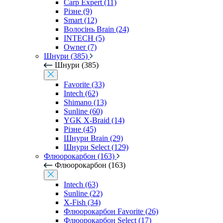
Carp Expert (11)
Різне (9)
Smart (12)
Волосінь Brain (24)
INTECH (5)
Owner (7)
Шнури (385)
Шнури (385)
Favorite (33)
Intech (62)
Shimano (13)
Sunline (60)
YGK X-Braid (14)
Різне (45)
Шнури Brain (29)
Шнури Select (129)
Флюорокарбон (163)
Флюорокарбон (163)
Intech (63)
Sunline (22)
X-Fish (34)
Флюорокарбон Favorite (26)
Флюорокарбон Select (17)