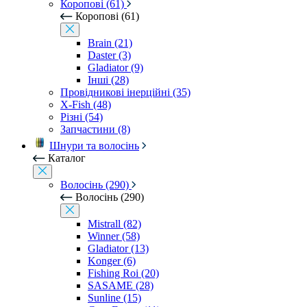
Коропові (61)
Коропові (61)
Brain (21)
Daster (3)
Gladiator (9)
Інші (28)
Провідникові інерційні (35)
X-Fish (48)
Різні (54)
Запчастини (8)
Шнури та волосінь
Каталог
Волосінь (290)
Волосінь (290)
Mistrall (82)
Winner (58)
Gladiator (13)
Konger (6)
Fishing Roi (20)
SASAME (28)
Sunline (15)