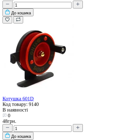
До кошика
Котушка 601D
Код товару: 9140
В наявності
0
48грн.
До кошика