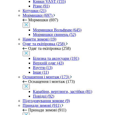
Кивки VAST (155)
Різне (91)
Котушки (21)
Мормишки (697)
Мормишки (697)
Мормишки Вольфрам (645)
Мормишки свинець (52)
Намети зимові (19)
Одяг та екіпіровка (258)
Одяг та екіпіровка (258)
Білизна та аксесуари (191)
Верхній одяг (43)
Взуття (13)
Інше (11)
Оснащення і монтаж (173)
Оснащення і монтаж (173)
Карабіни, вертлюги, застібки (81)
Повідці (92)
Підгодовування зимове (9)
Принади зимові (911)
Принади зимові (911)