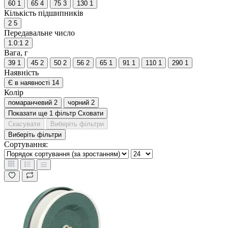
60
1
65
4
75
3
130
1
Кількість підшипників
2
5
Передавальне число
1.0:1
2
Вага, г
39
1
45
2
50
2
56
2
65
1
91
1
110
1
290
1
Наявність
Є в наявності
14
Колір
помаранчевий
2
чорний
2
Показати ще 1 фільтр
Сховати
Скасувати
Виберіть фільтри
Виберіть фільтри
Сортування: