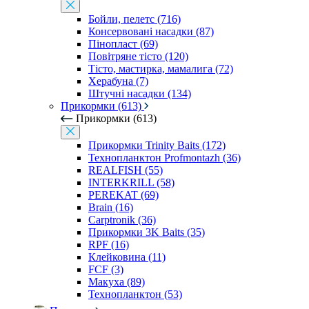
Бойли, пелетс (716)
Консервовані насадки (87)
Пінопласт (69)
Повітряне тісто (120)
Тісто, мастирка, мамалига (72)
Херабуна (7)
Штучні насадки (134)
Прикормки (613)
Прикормки (613)
Прикормки Trinity Baits (172)
Технопланктон Profmontazh (36)
REALFISH (55)
INTERKRILL (58)
PEREKAT (69)
Brain (16)
Carptronik (36)
Прикормки 3K Baits (35)
RPF (16)
Клейковина (11)
FCF (3)
Макуха (89)
Технопланктон (53)