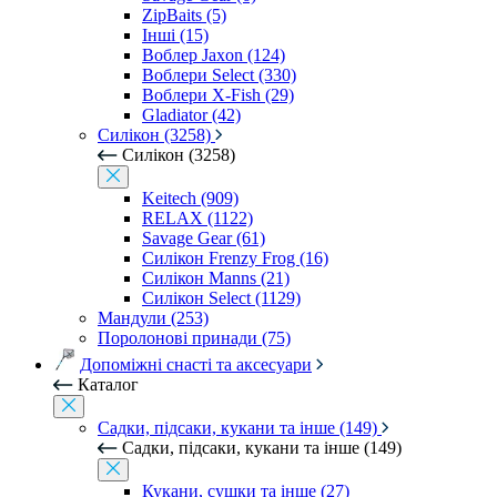
ZipBaits (5)
Інші (15)
Воблер Jaxon (124)
Воблери Select (330)
Воблери X-Fish (29)
Gladiator (42)
Силікон (3258)
Силікон (3258)
Keitech (909)
RELAX (1122)
Savage Gear (61)
Силікон Frenzy Frog (16)
Силікон Manns (21)
Силікон Select (1129)
Мандули (253)
Поролонові принади (75)
Допоміжні снасті та аксесуари
Каталог
Садки, підсаки, кукани та інше (149)
Садки, підсаки, кукани та інше (149)
Кукани, сушки та інше (27)