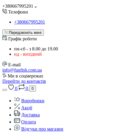
+380667995201
Телефони
+380667995201
Передзвоніть мені
Графік роботи
пн-сб - з 8.00 до 19.00
нд - вихідний
E-mail
info@funfish.com.ua
Ми в соцмережах
Перейти до контактів
0
0
0
Виробники
Акції
Доставка
Оплата
Відгуки про магазин