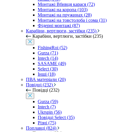
Монтажі Вбивця карася (72)
Монтажі на коропа (103)
Монтажі на пружинах (28)
Монтажі на товстолоба і сома (31)
Фідерні монтажі (87)
Карабіни, вертлюги, застібки (235)
Карабіни, вертлюги, застібки (235)
FishingRoi (52)
Gurza (71)
Intech (14)
SASAME (49)
Select (30)
Інші (18)
ПВА матеріали (20)
Повідці (232)
Повідці (232)
Gurza (59)
Intech (7)
Ukrspin (56)
Повідці Select (35)
Різні (75)
Поплавці (824)