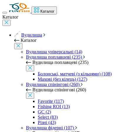
Каталог
Каталог
Вудилища
Каталог
Вудилища універсальні (14)
Вудилища поплавцеві (235)
Вудилища поплавцеві (235)
Болонські, матчеві (з кільцями) (108)
Махові (без кілець) (127)
Вудилища спінінгові (260)
Вудилища спінінгові (260)
Favorite (117)
Fishing ROI (13)
GC (2)
Select (83)
Різні (43)
Вудилища фідерні (107)