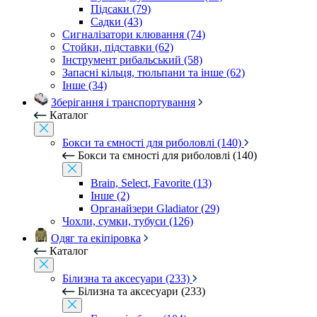
Підсаки (79)
Садки (43)
Сигналізатори клювання (74)
Стойки, підставки (62)
Інструмент рибальський (58)
Запасні кільця, тюльпани та інше (62)
Інше (34)
Зберігання і транспортування
Каталог
Бокси та ємності для риболовлі (140)
Бокси та ємності для риболовлі (140)
Brain, Select, Favorite (13)
Інше (2)
Органайзери Gladiator (29)
Чохли, сумки, тубуси (126)
Одяг та екіпіровка
Каталог
Білизна та аксесуари (233)
Білизна та аксесуари (233)