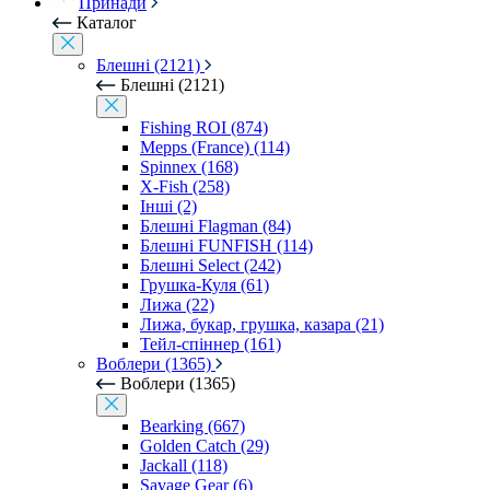
Принади
Каталог
Блешні (2121)
Блешні (2121)
Fishing ROI (874)
Mepps (France) (114)
Spinnex (168)
X-Fish (258)
Інші (2)
Блешні Flagman (84)
Блешні FUNFISH (114)
Блешні Select (242)
Грушка-Куля (61)
Лижа (22)
Лижа, букар, грушка, казара (21)
Тейл-спіннер (161)
Воблери (1365)
Воблери (1365)
Bearking (667)
Golden Catch (29)
Jackall (118)
Savage Gear (6)