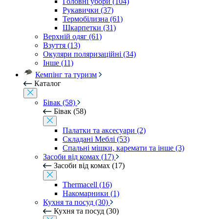
Головні убори (104)
Рукавички (37)
Термобілизна (61)
Шкарпетки (31)
Верхній одяг (61)
Взуття (13)
Окуляри поляризаційні (34)
Інше (11)
Кемпінг та туризм
Каталог
Бівак (58)
Бівак (58)
Палатки та аксесуари (2)
Складані Меблі (53)
Спальні мішки, каремати та інше (3)
Засоби від комах (17)
Засоби від комах (17)
Thermacell (16)
Накомарники (1)
Кухня та посуд (30)
Кухня та посуд (30)