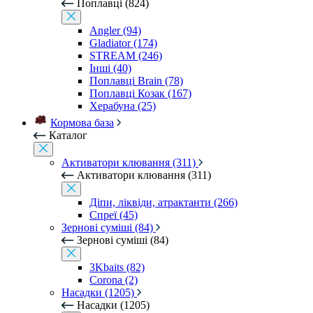
Поплавці (824)
Angler (94)
Gladiator (174)
STREAM (246)
Інші (40)
Поплавці Brain (78)
Поплавці Козак (167)
Херабуна (25)
Кормова база
Каталог
Активатори клювання (311)
Активатори клювання (311)
Діпи, ліквіди, атрактанти (266)
Спреї (45)
Зернові суміші (84)
Зернові суміші (84)
3Kbaits (82)
Corona (2)
Насадки (1205)
Насадки (1205)