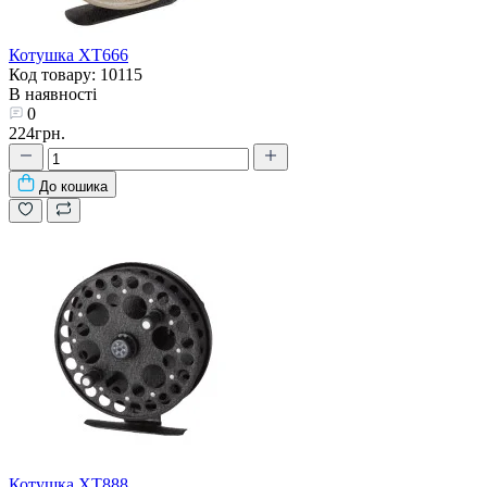
Котушка XT666
Код товару: 10115
В наявності
0
224грн.
До кошика
Котушка XT888