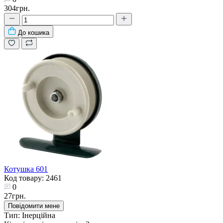
304грн.
До кошика
Котушка 601
Код товару: 2461
0
27грн.
Повідомити мене
Тип:
Інерційна