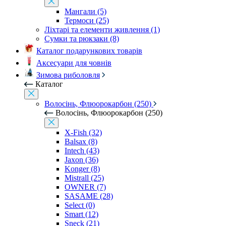
Мангали (5)
Термоси (25)
Ліхтарі та елементи живлення (1)
Сумки та рюкзаки (8)
Каталог подарункових товарів
Аксесуари для човнів
Зимова риболовля
Каталог
Волосінь, Флюорокарбон (250)
Волосінь, Флюорокарбон (250)
X-Fish (32)
Balsax (8)
Intech (43)
Jaxon (36)
Konger (8)
Mistrall (25)
OWNER (7)
SASAME (28)
Select (0)
Smart (12)
Sneck (21)