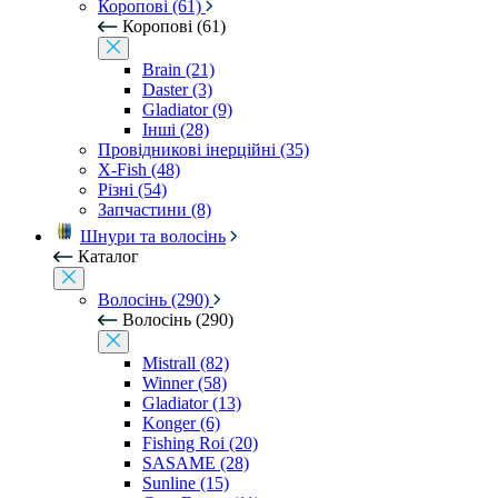
Коропові (61)
Коропові (61)
Brain (21)
Daster (3)
Gladiator (9)
Інші (28)
Провідникові інерційні (35)
X-Fish (48)
Різні (54)
Запчастини (8)
Шнури та волосінь
Каталог
Волосінь (290)
Волосінь (290)
Mistrall (82)
Winner (58)
Gladiator (13)
Konger (6)
Fishing Roi (20)
SASAME (28)
Sunline (15)