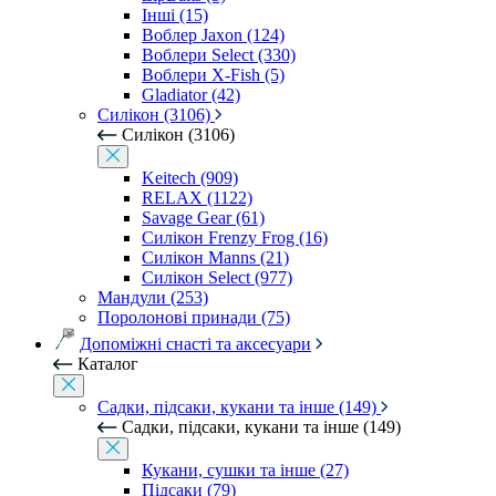
Інші (15)
Воблер Jaxon (124)
Воблери Select (330)
Воблери X-Fish (5)
Gladiator (42)
Силікон (3106)
Силікон (3106)
Keitech (909)
RELAX (1122)
Savage Gear (61)
Силікон Frenzy Frog (16)
Силікон Manns (21)
Силікон Select (977)
Мандули (253)
Поролонові принади (75)
Допоміжні снасті та аксесуари
Каталог
Садки, підсаки, кукани та інше (149)
Садки, підсаки, кукани та інше (149)
Кукани, сушки та інше (27)
Підсаки (79)