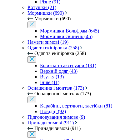
Різне (91)
Котушки (21)
Мормишки (690)
Мормишки (690)
Мормишки Вольфрам (645)
Мормишки свинець (45)
Намети зимові (19)
Одяг та екіпіровка (258)
Одяг та екіпіровка (258)
Білизна та аксесуари (191)
Верхній одяг (43)
Взуття (13)
Інше (11)
Оснащення і монтаж (173)
Оснащення і монтаж (173)
Карабіни, вертлюги, застібки (81)
Повідці (92)
Підгодовування зимове (9)
Принади зимові (911)
Принади зимові (911)