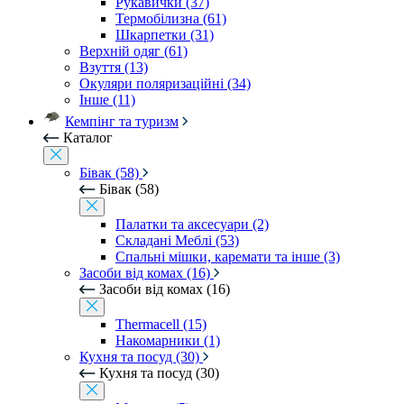
Рукавички (37)
Термобілизна (61)
Шкарпетки (31)
Верхній одяг (61)
Взуття (13)
Окуляри поляризаційні (34)
Інше (11)
Кемпінг та туризм
Каталог
Бівак (58)
Бівак (58)
Палатки та аксесуари (2)
Складані Меблі (53)
Спальні мішки, каремати та інше (3)
Засоби від комах (16)
Засоби від комах (16)
Thermacell (15)
Накомарники (1)
Кухня та посуд (30)
Кухня та посуд (30)