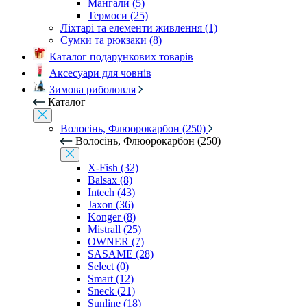
Мангали (5)
Термоси (25)
Ліхтарі та елементи живлення (1)
Сумки та рюкзаки (8)
Каталог подарункових товарів
Аксесуари для човнів
Зимова риболовля
Каталог
Волосінь, Флюорокарбон (250)
Волосінь, Флюорокарбон (250)
X-Fish (32)
Balsax (8)
Intech (43)
Jaxon (36)
Konger (8)
Mistrall (25)
OWNER (7)
SASAME (28)
Select (0)
Smart (12)
Sneck (21)
Sunline (18)