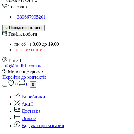
+380667995201
Телефони
+380667995201
Передзвоніть мені
Графік роботи
пн-сб - з 8.00 до 19.00
нд - вихідний
E-mail
info@funfish.com.ua
Ми в соцмережах
Перейти до контактів
0
0
0
Виробники
Акції
Доставка
Оплата
Відгуки про магазин