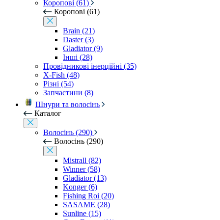
Коропові (61)
Коропові (61)
Brain (21)
Daster (3)
Gladiator (9)
Інші (28)
Провідникові інерційні (35)
X-Fish (48)
Різні (54)
Запчастини (8)
Шнури та волосінь
Каталог
Волосінь (290)
Волосінь (290)
Mistrall (82)
Winner (58)
Gladiator (13)
Konger (6)
Fishing Roi (20)
SASAME (28)
Sunline (15)