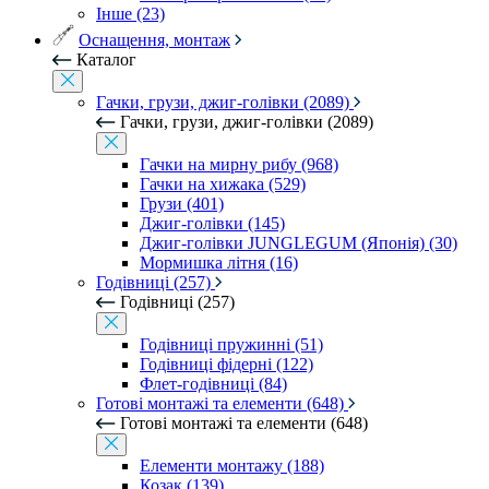
Інше (23)
Оснащення, монтаж
Каталог
Гачки, грузи, джиг-голівки (2089)
Гачки, грузи, джиг-голівки (2089)
Гачки на мирну рибу (968)
Гачки на хижака (529)
Грузи (401)
Джиг-голівки (145)
Джиг-голівки JUNGLEGUM (Японія) (30)
Мормишка літня (16)
Годівниці (257)
Годівниці (257)
Годівниці пружинні (51)
Годівниці фідерні (122)
Флет-годівниці (84)
Готові монтажі та елементи (648)
Готові монтажі та елементи (648)
Елементи монтажу (188)
Козак (139)