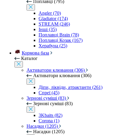
Поплавці (795)
Angler (70)
Gladiator (174)
STREAM (246)
Інші (35)
Поплавці Brain (78)
Поплавці Козак (167)
Херабуна (25)
Кормова база
Каталог
Активатори клювання (306)
Активатори клювання (306)
Діпи, ліквіди, атрактанти (261)
Спреї (45)
Зернові суміші (83)
Зернові суміші (83)
3Kbaits (82)
Corona (1)
Насадки (1205)
Насадки (1205)