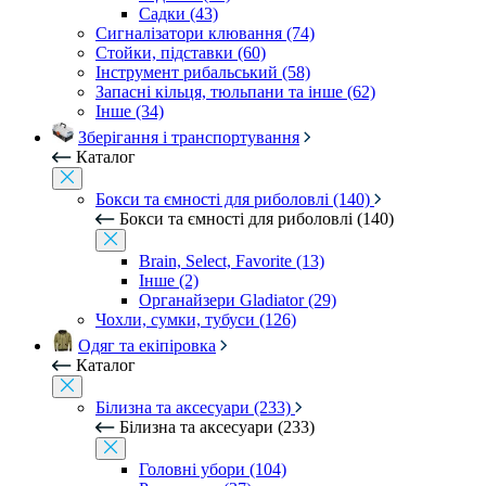
Садки (43)
Сигналізатори клювання (74)
Стойки, підставки (60)
Інструмент рибальський (58)
Запасні кільця, тюльпани та інше (62)
Інше (34)
Зберігання і транспортування
Каталог
Бокси та ємності для риболовлі (140)
Бокси та ємності для риболовлі (140)
Brain, Select, Favorite (13)
Інше (2)
Органайзери Gladiator (29)
Чохли, сумки, тубуси (126)
Одяг та екіпіровка
Каталог
Білизна та аксесуари (233)
Білизна та аксесуари (233)
Головні убори (104)