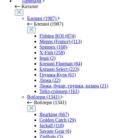
Принади
Каталог
Блешні (1987)
Блешні (1987)
Fishing ROI (874)
Mepps (France) (113)
Spinnex (168)
X-Fish (258)
Інші (2)
Блешні Flagman (84)
Блешні Select (223)
Грушка-Куля (61)
Лижа (22)
Лижа, букар, грушка, казара (21)
Тейл-спіннер (161)
Воблери (1341)
Воблери (1341)
Bearking (667)
Golden Catch (29)
Jackall (118)
Savage Gear (6)
ZipBaits (5)