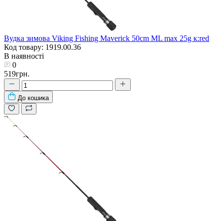
Вудка зимова Viking Fishing Maverick 50cm ML max 25g к:red
Код товару: 1919.00.36
В наявності
0
519грн.
До кошика