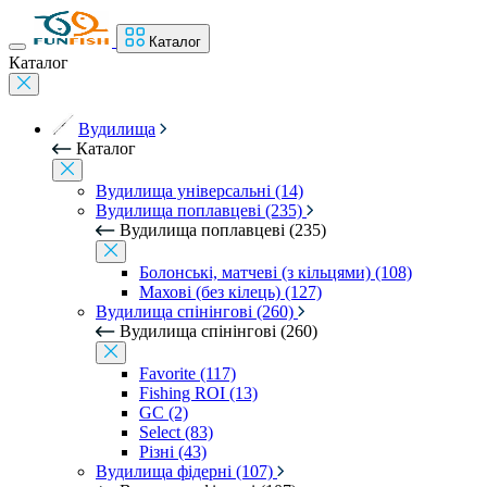
Каталог
Каталог
Вудилища
Каталог
Вудилища універсальні (14)
Вудилища поплавцеві (235)
Вудилища поплавцеві (235)
Болонські, матчеві (з кільцями) (108)
Махові (без кілець) (127)
Вудилища спінінгові (260)
Вудилища спінінгові (260)
Favorite (117)
Fishing ROI (13)
GC (2)
Select (83)
Різні (43)
Вудилища фідерні (107)