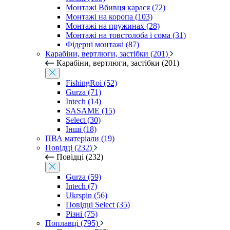
Монтажі Вбивця карася (72)
Монтажі на коропа (103)
Монтажі на пружинах (28)
Монтажі на товстолоба і сома (31)
Фідерні монтажі (87)
Карабіни, вертлюги, застібки (201)
Карабіни, вертлюги, застібки (201)
FishingRoi (52)
Gurza (71)
Intech (14)
SASAME (15)
Select (30)
Інші (18)
ПВА матеріали (19)
Повідці (232)
Повідці (232)
Gurza (59)
Intech (7)
Ukrspin (56)
Повідці Select (35)
Різні (75)
Поплавці (795)