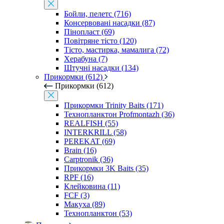
Бойли, пелетс (716)
Консервовані насадки (87)
Пінопласт (69)
Повітряне тісто (120)
Тісто, мастирка, мамалига (72)
Херабуна (7)
Штучні насадки (134)
Прикормки (612)
Прикормки (612)
Прикормки Trinity Baits (171)
Технопланктон Profmontazh (36)
REALFISH (55)
INTERKRILL (58)
PEREKAT (69)
Brain (16)
Carptronik (36)
Прикормки 3K Baits (35)
RPF (16)
Клейковина (11)
FCF (3)
Макуха (89)
Технопланктон (53)