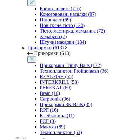
Бойли, пелетс (716)
Консервовані насадки (87)
Пінопласт (69)
Повітряне тісто (120)
Тісто, мастирка, мамалига (72)
Херабуна (7)
Штучні насадки (134)
Прикормки (613)
Прикормки (613)
Прикормки Trinity Baits (172)
Технопланктон Profmontazh (36)
REALFISH (55)
INTERKRILL (58)
PEREKAT (69)
Brain (16)
Carptronik (36)
Прикормки 3K Baits (35)
RPF (16)
Клейковина (11)
FCF (3)
Макуха (89)
Технопланктон (53)