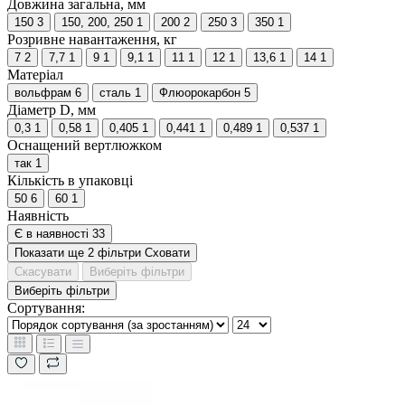
Довжина загальна, мм
150
3
150, 200, 250
1
200
2
250
3
350
1
Розривне навантаження, кг
7
2
7,7
1
9
1
9,1
1
11
1
12
1
13,6
1
14
1
Матеріал
вольфрам
6
сталь
1
Флюорокарбон
5
Діаметр D, мм
0,3
1
0,58
1
0,405
1
0,441
1
0,489
1
0,537
1
Оснащений вертлюжком
так
1
Кількість в упаковці
50
6
60
1
Наявність
Є в наявності
33
Показати ще 2 фільтри
Сховати
Скасувати
Виберіть фільтри
Виберіть фільтри
Сортування: