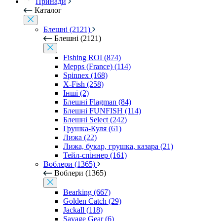
Принади
Каталог
Блешні (2121)
Блешні (2121)
Fishing ROI (874)
Mepps (France) (114)
Spinnex (168)
X-Fish (258)
Інші (2)
Блешні Flagman (84)
Блешні FUNFISH (114)
Блешні Select (242)
Грушка-Куля (61)
Лижа (22)
Лижа, букар, грушка, казара (21)
Тейл-спіннер (161)
Воблери (1365)
Воблери (1365)
Bearking (667)
Golden Catch (29)
Jackall (118)
Savage Gear (6)