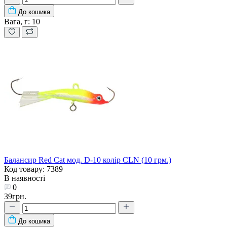
До кошика
Вага, г:
10
Балансир Red Cat мод. D-10 колір CLN (10 грм.)
Код товару: 7389
В наявності
0
39грн.
До кошика