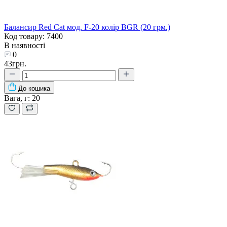
Балансир Red Cat мод. F-20 колір BGR (20 грм.)
Код товару: 7400
В наявності
0
43грн.
До кошика
Вага, г:
20