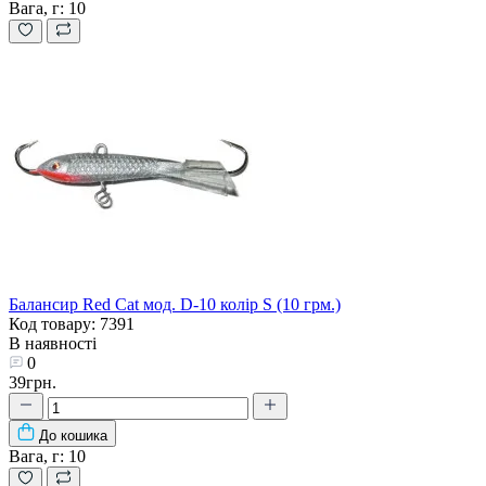
Вага, г:
10
Балансир Red Cat мод. D-10 колір S (10 грм.)
Код товару: 7391
В наявності
0
39грн.
До кошика
Вага, г:
10