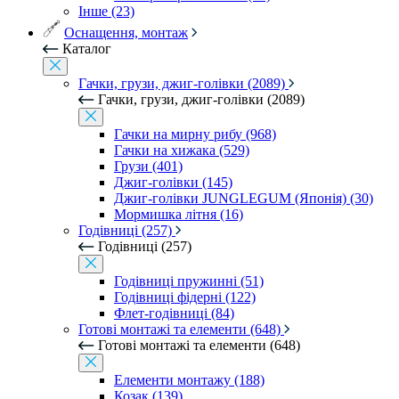
Інше (23)
Оснащення, монтаж
Каталог
Гачки, грузи, джиг-голівки (2089)
Гачки, грузи, джиг-голівки (2089)
Гачки на мирну рибу (968)
Гачки на хижака (529)
Грузи (401)
Джиг-голівки (145)
Джиг-голівки JUNGLEGUM (Японія) (30)
Мормишка літня (16)
Годівниці (257)
Годівниці (257)
Годівниці пружинні (51)
Годівниці фідерні (122)
Флет-годівниці (84)
Готові монтажі та елементи (648)
Готові монтажі та елементи (648)
Елементи монтажу (188)
Козак (139)