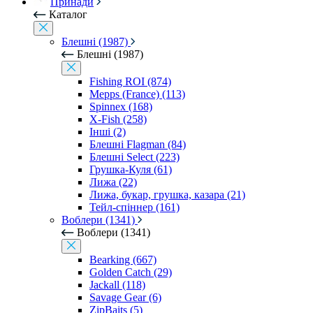
Принади
Каталог
Блешні (1987)
Блешні (1987)
Fishing ROI (874)
Mepps (France) (113)
Spinnex (168)
X-Fish (258)
Інші (2)
Блешні Flagman (84)
Блешні Select (223)
Грушка-Куля (61)
Лижа (22)
Лижа, букар, грушка, казара (21)
Тейл-спіннер (161)
Воблери (1341)
Воблери (1341)
Bearking (667)
Golden Catch (29)
Jackall (118)
Savage Gear (6)
ZipBaits (5)