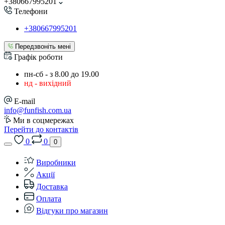
+380667995201
Телефони
+380667995201
Передзвоніть мені
Графік роботи
пн-сб - з 8.00 до 19.00
нд - вихідний
E-mail
info@funfish.com.ua
Ми в соцмережах
Перейти до контактів
0
0
0
Виробники
Акції
Доставка
Оплата
Відгуки про магазин