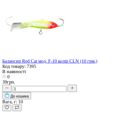
Балансир Red Cat мод. F-10 колір CLN (10 грм.)
Код товару: 7395
В наявності
0
39грн.
До кошика
Вага, г:
10