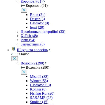
Коропові (61)
Коропові (61)
Brain (21)
Daster (3)
Gladiator (9)
Інші (28)
Провідникові інерційні (35)
X-Fish (48)
Різні (54)
Запчастини (8)
Шнури та волосінь
Каталог
Волосінь (290)
Волосінь (290)
Mistrall (82)
Winner (58)
Gladiator (13)
Konger (6)
Fishing Roi (20)
SASAME (28)
Sunline (15)