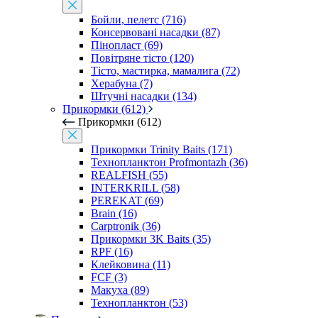
Бойли, пелетс (716)
Консервовані насадки (87)
Пінопласт (69)
Повітряне тісто (120)
Тісто, мастирка, мамалига (72)
Херабуна (7)
Штучні насадки (134)
Прикормки (612)
Прикормки (612)
Прикормки Trinity Baits (171)
Технопланктон Profmontazh (36)
REALFISH (55)
INTERKRILL (58)
PEREKAT (69)
Brain (16)
Carptronik (36)
Прикормки 3K Baits (35)
RPF (16)
Клейковина (11)
FCF (3)
Макуха (89)
Технопланктон (53)