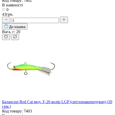
Код товару: 7402
В наявності
0
43грн.
До кошика
Вага, г:
20
Балансир Red Cat мод. F-20 колір LGP (світлонакопичувач) (20
грм.)
Код товару: 7403