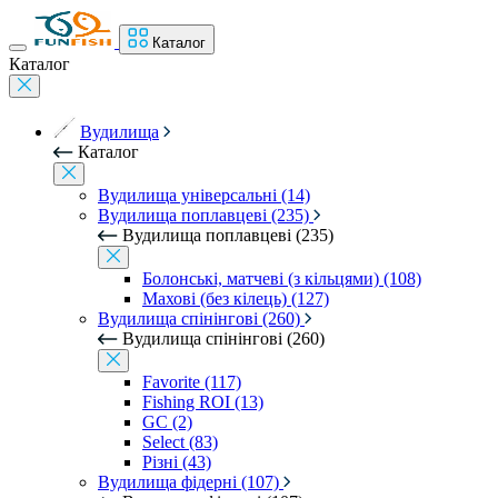
Каталог
Каталог
Вудилища
Каталог
Вудилища універсальні (14)
Вудилища поплавцеві (235)
Вудилища поплавцеві (235)
Болонські, матчеві (з кільцями) (108)
Махові (без кілець) (127)
Вудилища спінінгові (260)
Вудилища спінінгові (260)
Favorite (117)
Fishing ROI (13)
GC (2)
Select (83)
Різні (43)
Вудилища фідерні (107)