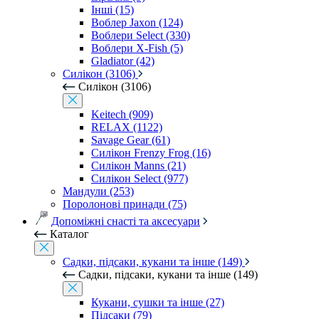
Інші (15)
Воблер Jaxon (124)
Воблери Select (330)
Воблери X-Fish (5)
Gladiator (42)
Силікон (3106)
Силікон (3106)
Keitech (909)
RELAX (1122)
Savage Gear (61)
Силікон Frenzy Frog (16)
Силікон Manns (21)
Силікон Select (977)
Мандули (253)
Поролонові принади (75)
Допоміжні снасті та аксесуари
Каталог
Садки, підсаки, кукани та інше (149)
Садки, підсаки, кукани та інше (149)
Кукани, сушки та інше (27)
Підсаки (79)