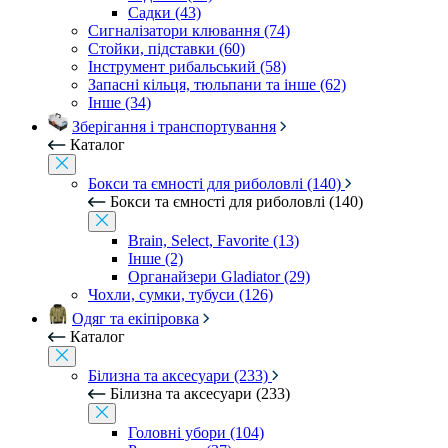
Садки (43)
Сигналізатори клювання (74)
Стойки, підставки (60)
Інструмент рибальський (58)
Запасні кільця, тюльпани та інше (62)
Інше (34)
Зберігання і транспортування
Каталог
Бокси та ємності для риболовлі (140)
Бокси та ємності для риболовлі (140)
Brain, Select, Favorite (13)
Інше (2)
Органайзери Gladiator (29)
Чохли, сумки, тубуси (126)
Одяг та екіпіровка
Каталог
Білизна та аксесуари (233)
Білизна та аксесуари (233)
Головні убори (104)