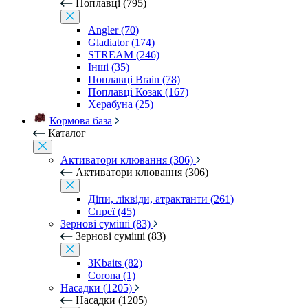
Поплавці (795)
Angler (70)
Gladiator (174)
STREAM (246)
Інші (35)
Поплавці Brain (78)
Поплавці Козак (167)
Херабуна (25)
Кормова база
Каталог
Активатори клювання (306)
Активатори клювання (306)
Діпи, ліквіди, атрактанти (261)
Спреї (45)
Зернові суміші (83)
Зернові суміші (83)
3Kbaits (82)
Corona (1)
Насадки (1205)
Насадки (1205)