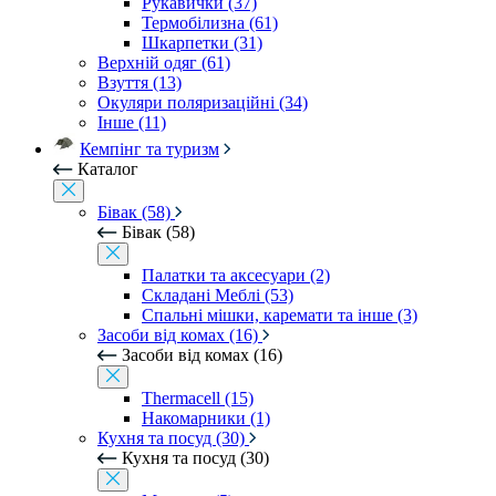
Рукавички (37)
Термобілизна (61)
Шкарпетки (31)
Верхній одяг (61)
Взуття (13)
Окуляри поляризаційні (34)
Інше (11)
Кемпінг та туризм
Каталог
Бівак (58)
Бівак (58)
Палатки та аксесуари (2)
Складані Меблі (53)
Спальні мішки, каремати та інше (3)
Засоби від комах (16)
Засоби від комах (16)
Thermacell (15)
Накомарники (1)
Кухня та посуд (30)
Кухня та посуд (30)