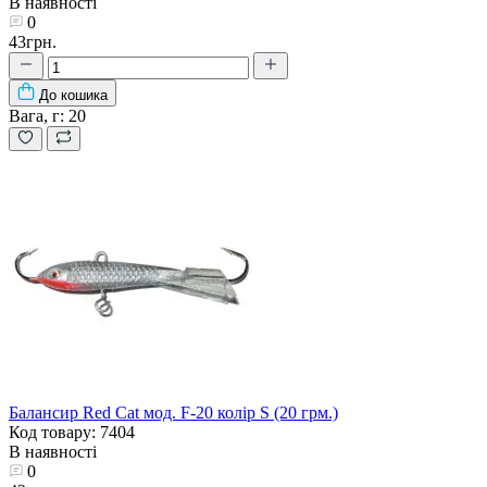
В наявності
0
43грн.
До кошика
Вага, г:
20
Балансир Red Cat мод. F-20 колір S (20 грм.)
Код товару: 7404
В наявності
0