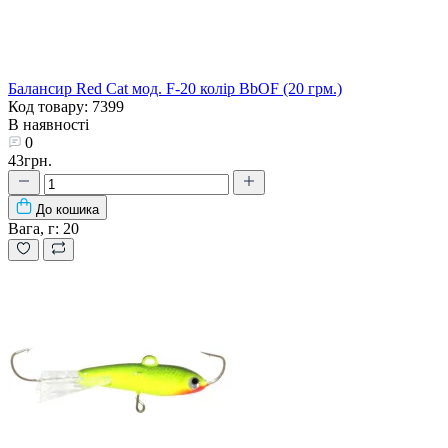
Балансир Red Cat мод. F-20 колір BbOF (20 грм.)
Код товару: 7399
В наявності
0
43грн.
До кошика
Вага, г:
20