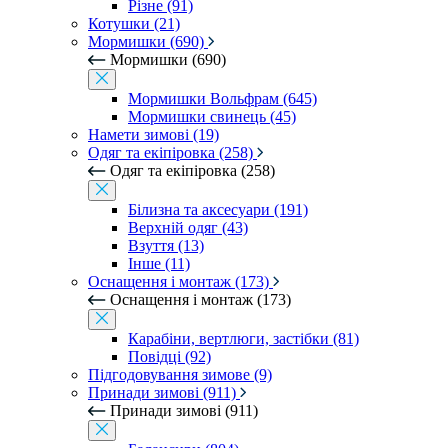
Різне (91)
Котушки (21)
Мормишки (690)
Мормишки (690)
Мормишки Вольфрам (645)
Мормишки свинець (45)
Намети зимові (19)
Одяг та екіпіровка (258)
Одяг та екіпіровка (258)
Білизна та аксесуари (191)
Верхній одяг (43)
Взуття (13)
Інше (11)
Оснащення і монтаж (173)
Оснащення і монтаж (173)
Карабіни, вертлюги, застібки (81)
Повідці (92)
Підгодовування зимове (9)
Принади зимові (911)
Принади зимові (911)