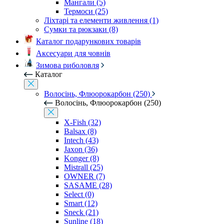
Мангали (5)
Термоси (25)
Ліхтарі та елементи живлення (1)
Сумки та рюкзаки (8)
Каталог подарункових товарів
Аксесуари для човнів
Зимова риболовля
Каталог
Волосінь, Флюорокарбон (250)
Волосінь, Флюорокарбон (250)
X-Fish (32)
Balsax (8)
Intech (43)
Jaxon (36)
Konger (8)
Mistrall (25)
OWNER (7)
SASAME (28)
Select (0)
Smart (12)
Sneck (21)
Sunline (18)