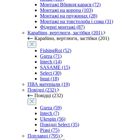
Монтажі Вбивця карася (72)
Монтажі на коропа (103)
Монтажі на пружинах (28)
Монтажі на товстолоба і сома (31)
Фідерні монтажі (87)
Карабіни, вертлюги, застібки (201)
Карабіни, вертлюги, застібки (201)
FishingRoi (52)
Gurza (71)
Intech (14)
SASAME (15)
Select (30)
Інші (18)
ПВА матеріали (19)
Повідці (232)
Повідці (232)
Gurza (59)
Intech (7)
Ukrspin (56)
Повідці Select (35)
Різні (75)
Поплавці (795)