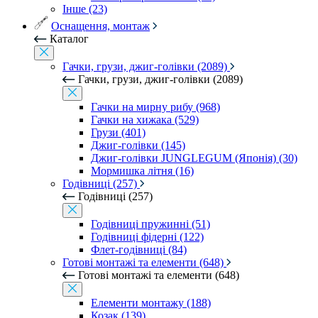
Інше (23)
Оснащення, монтаж
Каталог
Гачки, грузи, джиг-голівки (2089)
Гачки, грузи, джиг-голівки (2089)
Гачки на мирну рибу (968)
Гачки на хижака (529)
Грузи (401)
Джиг-голівки (145)
Джиг-голівки JUNGLEGUM (Японія) (30)
Мормишка літня (16)
Годівниці (257)
Годівниці (257)
Годівниці пружинні (51)
Годівниці фідерні (122)
Флет-годівниці (84)
Готові монтажі та елементи (648)
Готові монтажі та елементи (648)
Елементи монтажу (188)
Козак (139)