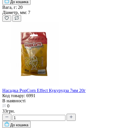
До кошика
Вага, г:
20
Діаметр, мм:
7
Насадка PopCorn Effect Кукурудза 7мм 20г
Код товару: 6991
В наявності
0
33грн.
До кошика