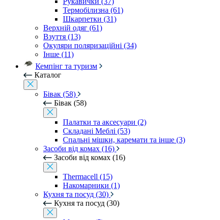
Рукавички (37)
Термобілизна (61)
Шкарпетки (31)
Верхній одяг (61)
Взуття (13)
Окуляри поляризаційні (34)
Інше (11)
Кемпінг та туризм
Каталог
Бівак (58)
Бівак (58)
Палатки та аксесуари (2)
Складані Меблі (53)
Спальні мішки, каремати та інше (3)
Засоби від комах (16)
Засоби від комах (16)
Thermacell (15)
Накомарники (1)
Кухня та посуд (30)
Кухня та посуд (30)