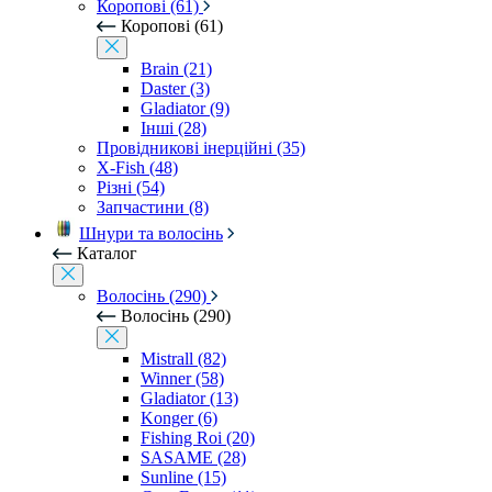
Коропові (61)
Коропові (61)
Brain (21)
Daster (3)
Gladiator (9)
Інші (28)
Провідникові інерційні (35)
X-Fish (48)
Різні (54)
Запчастини (8)
Шнури та волосінь
Каталог
Волосінь (290)
Волосінь (290)
Mistrall (82)
Winner (58)
Gladiator (13)
Konger (6)
Fishing Roi (20)
SASAME (28)
Sunline (15)