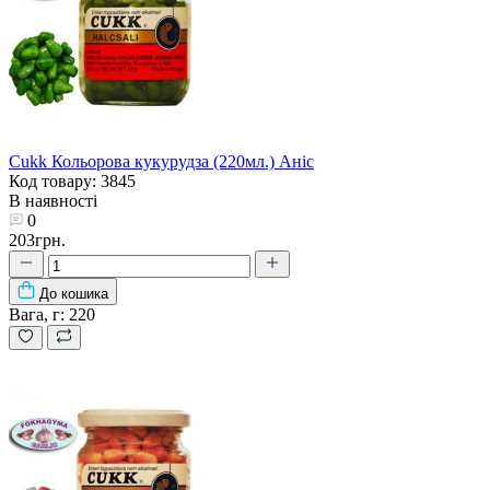
Cukk Кольорова кукурудза (220мл.) Аніс
Код товару: 3845
В наявності
0
203грн.
До кошика
Вага, г:
220