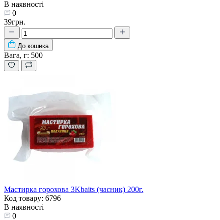
В наявності
0
39грн.
До кошика
Вага, г:
500
Мастирка горохова 3Kbaits (часник) 200г.
Код товару: 6796
В наявності
0