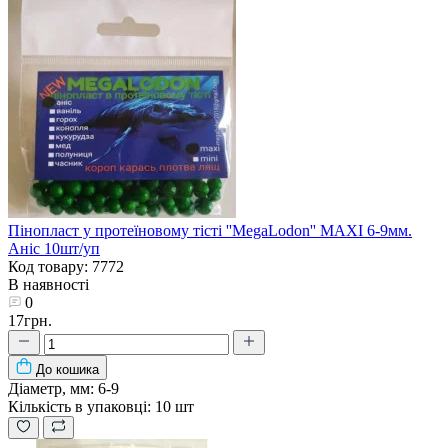
Пінопласт у протеїновому тісті ''MegaLodon'' MAXI 6-9мм.
Аніс 10шт/уп
Код товару: 7772
В наявності
0
17грн.
До кошика
Діаметр, мм:
6-9
Кількість в упаковці:
10 шт