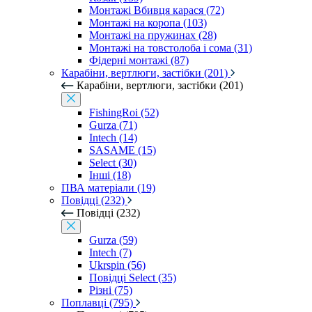
Монтажі Вбивця карася (72)
Монтажі на коропа (103)
Монтажі на пружинах (28)
Монтажі на товстолоба і сома (31)
Фідерні монтажі (87)
Карабіни, вертлюги, застібки (201)
Карабіни, вертлюги, застібки (201)
FishingRoi (52)
Gurza (71)
Intech (14)
SASAME (15)
Select (30)
Інші (18)
ПВА матеріали (19)
Повідці (232)
Повідці (232)
Gurza (59)
Intech (7)
Ukrspin (56)
Повідці Select (35)
Різні (75)
Поплавці (795)