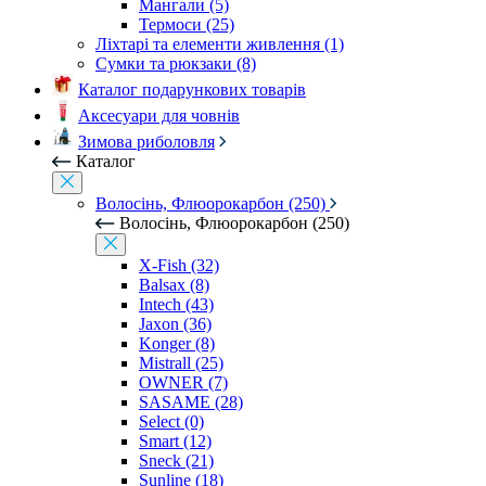
Мангали (5)
Термоси (25)
Ліхтарі та елементи живлення (1)
Сумки та рюкзаки (8)
Каталог подарункових товарів
Аксесуари для човнів
Зимова риболовля
Каталог
Волосінь, Флюорокарбон (250)
Волосінь, Флюорокарбон (250)
X-Fish (32)
Balsax (8)
Intech (43)
Jaxon (36)
Konger (8)
Mistrall (25)
OWNER (7)
SASAME (28)
Select (0)
Smart (12)
Sneck (21)
Sunline (18)