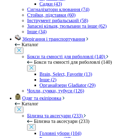
Садки (43)
Сигналізатори клювання (74)
Стойки, підставки (60)
Інструмент рибальський (58)
Запасні кільця, тюльпани та інше (62)
Інше (34)
Зберігання і транспортування
Каталог
Бокси та ємності для риболовлі (140)
Бокси та ємності для риболовлі (140)
Brain, Select, Favorite (13)
Інше (2)
Органайзери Gladiator (29)
Чохли, сумки, тубуси (126)
Одяг та екіпіровка
Каталог
Білизна та аксесуари (233)
Білизна та аксесуари (233)
Головні убори (104)