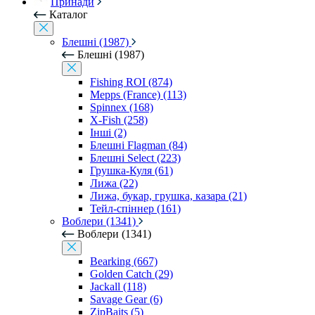
Принади
Каталог
Блешні (1987)
Блешні (1987)
Fishing ROI (874)
Mepps (France) (113)
Spinnex (168)
X-Fish (258)
Інші (2)
Блешні Flagman (84)
Блешні Select (223)
Грушка-Куля (61)
Лижа (22)
Лижа, букар, грушка, казара (21)
Тейл-спіннер (161)
Воблери (1341)
Воблери (1341)
Bearking (667)
Golden Catch (29)
Jackall (118)
Savage Gear (6)
ZipBaits (5)