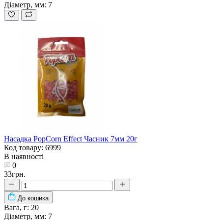
Діаметр, мм:
7
Насадка PopCorn Effect Часник 7мм 20г
Код товару: 6999
В наявності
0
33грн.
До кошика
Вага, г:
20
Діаметр, мм:
7