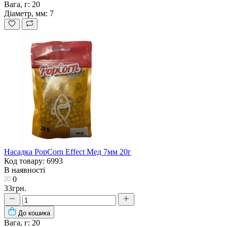
Вага, г:
20
Діаметр, мм:
7
Насадка PopCorn Effect Мед 7мм 20г
Код товару: 6993
В наявності
0
33грн.
До кошика
Вага, г:
20