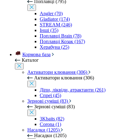
Поплавці (795)
Angler (70)
Gladiator (174)
STREAM (246)
Інші (35)
Поплавці Brain (78)
Поплавці Козак (167)
Херабуна (25)
Кормова база
Каталог
Активатори клювання (306)
Активатори клювання (306)
Діпи, ліквіди, атрактанти (261)
Спреї (45)
Зернові суміші (83)
Зернові суміші (83)
3Kbaits (82)
Corona (1)
Насадки (1205)
Насадки (1205)