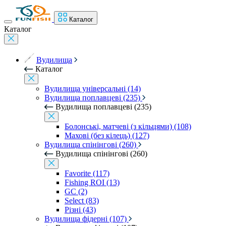
Каталог
Каталог
Вудилища
Каталог
Вудилища універсальні (14)
Вудилища поплавцеві (235)
Вудилища поплавцеві (235)
Болонські, матчеві (з кільцями) (108)
Махові (без кілець) (127)
Вудилища спінінгові (260)
Вудилища спінінгові (260)
Favorite (117)
Fishing ROI (13)
GC (2)
Select (83)
Різні (43)
Вудилища фідерні (107)