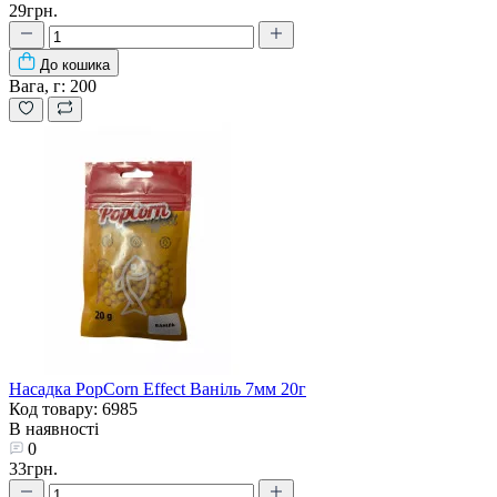
29грн.
До кошика
Вага, г:
200
Насадка PopCorn Effect Ваніль 7мм 20г
Код товару: 6985
В наявності
0
33грн.