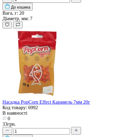
До кошика
Вага, г:
20
Діаметр, мм:
7
Насадка PopCorn Effect Карамель 7мм 20г
Код товару: 6992
В наявності
0
33грн.