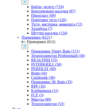
Бойли, пелетс (716)
Консервовані насадки (87)
Пінопласт (69)
Повітряне тісто (120)
Тісто, мастирка, мамалига (72)
Херабуна (7)
Штучні насадки (134)
Прикормки (612)
Прикормки (612)
Прикормки Trinity Baits (171)
Технопланктон Profmontazh (36)
REALFISH (55)
INTERKRILL (58)
PEREKAT (69)
Brain (16)
Carptronik (36)
Прикормки 3K Baits (35)
RPF (16)
Клейковина (11)
FCF (3)
Макуха (89)
Технопланктон (53)