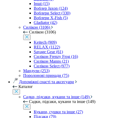
Інші (15)
Воблер Jaxon (124)
Воблери Select (330)
Воблери X-Fish (5)
Gladiator (42)
Силікон (3106)
Силікон (3106)
Keitech (909)
RELAX (1122)
Savage Gear (61)
Силікон Frenzy Frog (16)
Силікон Manns (21)
Силікон Select (977)
Мандули (253)
Поролонові принади (75)
Допоміжні снасті та аксесуари
Каталог
Садки, підсаки, кукани та інше (149)
Садки, підсаки, кукани та інше (149)
Кукани, сушки та інше (27)
Підсаки (79)