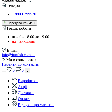
+380667995201
Телефони
+380667995201
Передзвоніть мені
Графік роботи
пн-сб - з 8.00 до 19.00
нд - вихідний
E-mail
info@funfish.com.ua
Ми в соцмережах
Перейти до контактів
0
0
0
Виробники
Акції
Доставка
Оплата
Відгуки про магазин