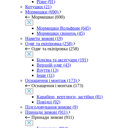
Різне (91)
Котушки (21)
Мормишки (690)
Мормишки (690)
Мормишки Вольфрам (645)
Мормишки свинець (45)
Намети зимові (19)
Одяг та екіпіровка (258)
Одяг та екіпіровка (258)
Білизна та аксесуари (191)
Верхній одяг (43)
Взуття (13)
Інше (11)
Оснащення і монтаж (173)
Оснащення і монтаж (173)
Карабіни, вертлюги, застібки (81)
Повідці (92)
Підгодовування зимове (9)
Принади зимові (911)
Принади зимові (911)