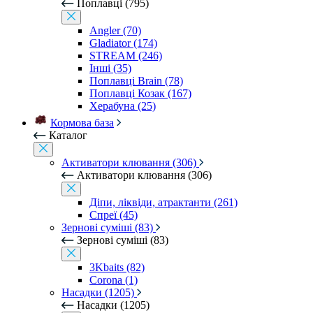
Поплавці (795)
Angler (70)
Gladiator (174)
STREAM (246)
Інші (35)
Поплавці Brain (78)
Поплавці Козак (167)
Херабуна (25)
Кормова база
Каталог
Активатори клювання (306)
Активатори клювання (306)
Діпи, ліквіди, атрактанти (261)
Спреї (45)
Зернові суміші (83)
Зернові суміші (83)
3Kbaits (82)
Corona (1)
Насадки (1205)
Насадки (1205)