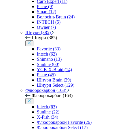
Carp Expert (11)
Різне (9)
Smart (12)
Волосінь Brain (24)
INTECH (5)
Owner (7)
Шнури (385)
Шнури (385)
Favorite (33)
Intech (62)
Shimano (13)
Sunline (60)
YGK X-Braid (14)
Різне (45)
Шнури Brain (29)
Шнури Select (129)
Флюорокарбон (163)
Флюорокарбон (163)
Intech (63)
Sunline (22)
X-Fish (34)
Флюорокарбон Favorite (26)
Флюорокарбон Select (17)