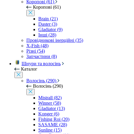
Коропові (61)
Коропові (61)
Brain (21)
Daster (3)
Gladiator (9)
Інші (28)
Провідникові інерційні (35)
X-Fish (48)
Різні (54)
Запчастини (8)
Шнури та волосінь
Каталог
Волосінь (290)
Волосінь (290)
Mistrall (82)
Winner (58)
Gladiator (13)
Konger (6)
Fishing Roi (20)
SASAME (28)
Sunline (15)