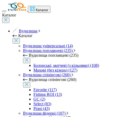
Каталог
Каталог
Вудилища
Каталог
Вудилища універсальні (14)
Вудилища поплавцеві (235)
Вудилища поплавцеві (235)
Болонські, матчеві (з кільцями) (108)
Махові (без кілець) (127)
Вудилища спінінгові (260)
Вудилища спінінгові (260)
Favorite (117)
Fishing ROI (13)
GC (2)
Select (83)
Різні (43)
Вудилища фідерні (107)