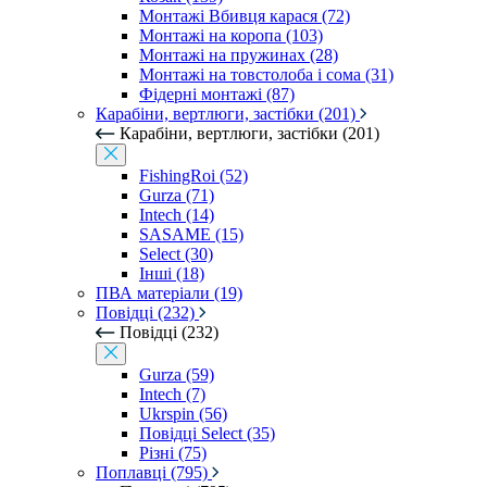
Монтажі Вбивця карася (72)
Монтажі на коропа (103)
Монтажі на пружинах (28)
Монтажі на товстолоба і сома (31)
Фідерні монтажі (87)
Карабіни, вертлюги, застібки (201)
Карабіни, вертлюги, застібки (201)
FishingRoi (52)
Gurza (71)
Intech (14)
SASAME (15)
Select (30)
Інші (18)
ПВА матеріали (19)
Повідці (232)
Повідці (232)
Gurza (59)
Intech (7)
Ukrspin (56)
Повідці Select (35)
Різні (75)
Поплавці (795)