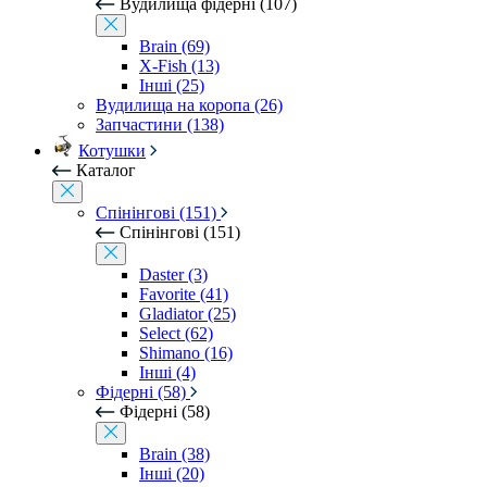
Вудилища фідерні (107)
Brain (69)
X-Fish (13)
Інші (25)
Вудилища на коропа (26)
Запчастини (138)
Котушки
Каталог
Спінінгові (151)
Спінінгові (151)
Daster (3)
Favorite (41)
Gladiator (25)
Select (62)
Shimano (16)
Інші (4)
Фідерні (58)
Фідерні (58)
Brain (38)
Інші (20)