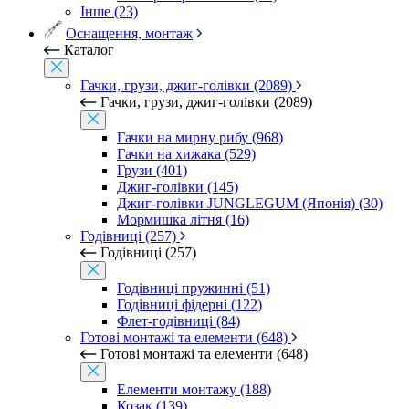
Інше (23)
Оснащення, монтаж
Каталог
Гачки, грузи, джиг-голівки (2089)
Гачки, грузи, джиг-голівки (2089)
Гачки на мирну рибу (968)
Гачки на хижака (529)
Грузи (401)
Джиг-голівки (145)
Джиг-голівки JUNGLEGUM (Японія) (30)
Мормишка літня (16)
Годівниці (257)
Годівниці (257)
Годівниці пружинні (51)
Годівниці фідерні (122)
Флет-годівниці (84)
Готові монтажі та елементи (648)
Готові монтажі та елементи (648)
Елементи монтажу (188)
Козак (139)