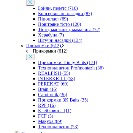
Бойли, пелетс (716)
Консервовані насадки (87)
Пінопласт (69)
Повітряне тісто (120)
Тісто, мастирка, мамалига (72)
Херабуна (7)
Штучні насадки (134)
Прикормки (612)
Прикормки (612)
Прикормки Trinity Baits (171)
Технопланктон Profmontazh (36)
REALFISH (55)
INTERKRILL (58)
PEREKAT (69)
Brain (16)
Carptronik (36)
Прикормки 3K Baits (35)
RPF (16)
Клейковина (11)
FCF (3)
Макуха (89)
Технопланктон (53)