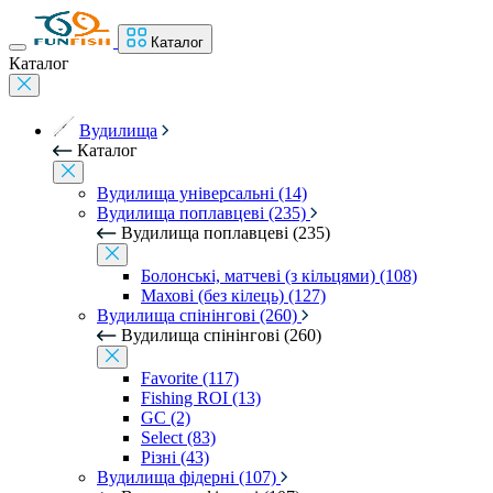
Каталог
Каталог
Вудилища
Каталог
Вудилища універсальні (14)
Вудилища поплавцеві (235)
Вудилища поплавцеві (235)
Болонські, матчеві (з кільцями) (108)
Махові (без кілець) (127)
Вудилища спінінгові (260)
Вудилища спінінгові (260)
Favorite (117)
Fishing ROI (13)
GC (2)
Select (83)
Різні (43)
Вудилища фідерні (107)