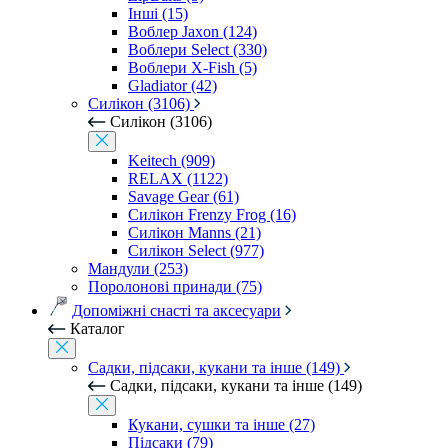
Інші (15)
Воблер Jaxon (124)
Воблери Select (330)
Воблери X-Fish (5)
Gladiator (42)
Силікон (3106)
Силікон (3106)
Keitech (909)
RELAX (1122)
Savage Gear (61)
Силікон Frenzy Frog (16)
Силікон Manns (21)
Силікон Select (977)
Мандули (253)
Поролонові принади (75)
Допоміжні снасті та аксесуари
Каталог
Садки, підсаки, кукани та інше (149)
Садки, підсаки, кукани та інше (149)
Кукани, сушки та інше (27)
Підсаки (79)