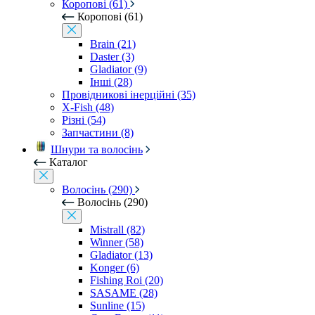
Коропові (61)
Коропові (61)
Brain (21)
Daster (3)
Gladiator (9)
Інші (28)
Провідникові інерційні (35)
X-Fish (48)
Різні (54)
Запчастини (8)
Шнури та волосінь
Каталог
Волосінь (290)
Волосінь (290)
Mistrall (82)
Winner (58)
Gladiator (13)
Konger (6)
Fishing Roi (20)
SASAME (28)
Sunline (15)