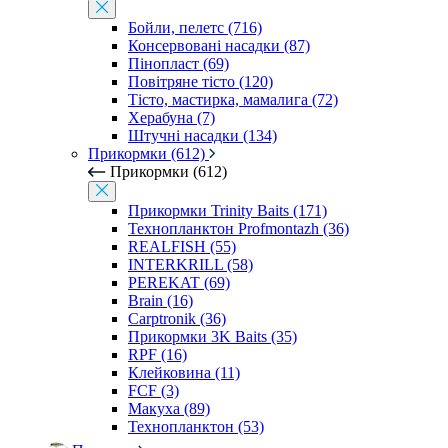
Бойли, пелетс (716)
Консервовані насадки (87)
Пінопласт (69)
Повітряне тісто (120)
Тісто, мастирка, мамалига (72)
Херабуна (7)
Штучні насадки (134)
Прикормки (612)
Прикормки (612)
Прикормки Trinity Baits (171)
Технопланктон Profmontazh (36)
REALFISH (55)
INTERKRILL (58)
PEREKAT (69)
Brain (16)
Carptronik (36)
Прикормки 3K Baits (35)
RPF (16)
Клейковина (11)
FCF (3)
Макуха (89)
Технопланктон (53)