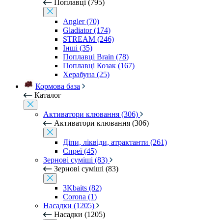
Поплавці (795)
Angler (70)
Gladiator (174)
STREAM (246)
Інші (35)
Поплавці Brain (78)
Поплавці Козак (167)
Херабуна (25)
Кормова база
Каталог
Активатори клювання (306)
Активатори клювання (306)
Діпи, ліквіди, атрактанти (261)
Спреї (45)
Зернові суміші (83)
Зернові суміші (83)
3Kbaits (82)
Corona (1)
Насадки (1205)
Насадки (1205)