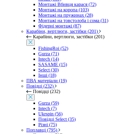
Монтажі Вбивця карася (72)
Монтажі на коропа (103)
Монтажі на пружинах (28)
Монтажі на товстолоба і сома (31)
Фідерні монтажі (87)
Карабіни, вертлюги, застібки (201)
Карабіни, вертлюги, застібки (201)
FishingRoi (52)
Gurza (71)
Intech (14)
SASAME (15)
Select (30)
Інші (18)
ПВА матеріали (19)
Повідці (232)
Повідці (232)
Gurza (59)
Intech (7)
Ukrspin (56)
Повідці Select (35)
Різні (75)
Поплавці (795)