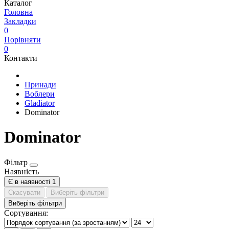
Каталог
Головна
Закладки
0
Порівняти
0
Контакти
Принади
Воблери
Gladiator
Dominator
Dominator
Фільтр
Наявність
Є в наявності
1
Скасувати
Виберіть фільтри
Виберіть фільтри
Сортування: