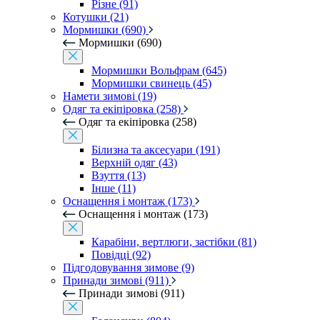
Різне (91)
Котушки (21)
Мормишки (690)
Мормишки (690)
Мормишки Вольфрам (645)
Мормишки свинець (45)
Намети зимові (19)
Одяг та екіпіровка (258)
Одяг та екіпіровка (258)
Білизна та аксесуари (191)
Верхній одяг (43)
Взуття (13)
Інше (11)
Оснащення і монтаж (173)
Оснащення і монтаж (173)
Карабіни, вертлюги, застібки (81)
Повідці (92)
Підгодовування зимове (9)
Принади зимові (911)
Принади зимові (911)