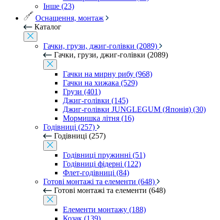
Інше (23)
Оснащення, монтаж
Каталог
Гачки, грузи, джиг-голівки (2089)
Гачки, грузи, джиг-голівки (2089)
Гачки на мирну рибу (968)
Гачки на хижака (529)
Грузи (401)
Джиг-голівки (145)
Джиг-голівки JUNGLEGUM (Японія) (30)
Мормишка літня (16)
Годівниці (257)
Годівниці (257)
Годівниці пружинні (51)
Годівниці фідерні (122)
Флет-годівниці (84)
Готові монтажі та елементи (648)
Готові монтажі та елементи (648)
Елементи монтажу (188)
Козак (139)