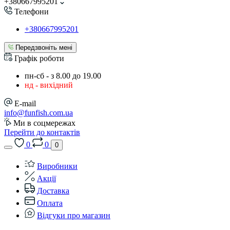
+380667995201
Телефони
+380667995201
Передзвоніть мені
Графік роботи
пн-сб - з 8.00 до 19.00
нд - вихідний
E-mail
info@funfish.com.ua
Ми в соцмережах
Перейти до контактів
0
0
0
Виробники
Акції
Доставка
Оплата
Відгуки про магазин