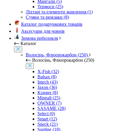
Мангали (5)
Термоси (25)
Ліхтарі та елементи живлення (1)
Сумки та рюкзаки (8)
Каталог подарункових товарів
Аксесуари для човнів
Зимова риболовля
Каталог
Волосінь, Флюорокарбон (250)
Волосінь, Флюорокарбон (250)
X-Fish (32)
Balsax (8)
Intech (43)
Jaxon (36)
Konger (8)
Mistrall (25)
OWNER (7)
SASAME (28)
Select (0)
Smart (12)
Sneck (21)
Sunline (18)