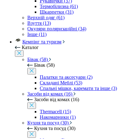
Рукавички (37)
Термобілизна (61)
Шкарпетки (31)
Верхній одяг (61)
Взуття (13)
Окуляри поляризаційні (34)
Інше (11)
Кемпінг та туризм
Каталог
Бівак (58)
Бівак (58)
Палатки та аксесуари (2)
Складані Меблі (53)
Спальні мішки, каремати та інше (3)
Засоби від комах (16)
Засоби від комах (16)
Thermacell (15)
Накомарники (1)
Кухня та посуд (30)
Кухня та посуд (30)