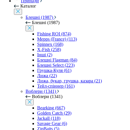
Принади
Каталог
Блешні (1987)
Блешні (1987)
Fishing ROI (874)
Mepps (France) (113)
Spinnex (168)
X-Fish (258)
Інші (2)
Блешні Flagman (84)
Блешні Select (223)
Грушка-Куля (61)
Лижа (22)
Лижа, букар, грушка, казара (21)
Тейл-спіннер (161)
Воблери (1341)
Воблери (1341)
Bearking (667)
Golden Catch (29)
Jackall (118)
Savage Gear (6)
ZipBaits (5)