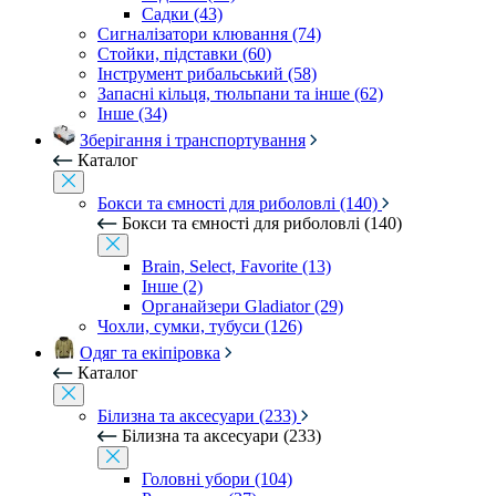
Садки (43)
Сигналізатори клювання (74)
Стойки, підставки (60)
Інструмент рибальський (58)
Запасні кільця, тюльпани та інше (62)
Інше (34)
Зберігання і транспортування
Каталог
Бокси та ємності для риболовлі (140)
Бокси та ємності для риболовлі (140)
Brain, Select, Favorite (13)
Інше (2)
Органайзери Gladiator (29)
Чохли, сумки, тубуси (126)
Одяг та екіпіровка
Каталог
Білизна та аксесуари (233)
Білизна та аксесуари (233)
Головні убори (104)