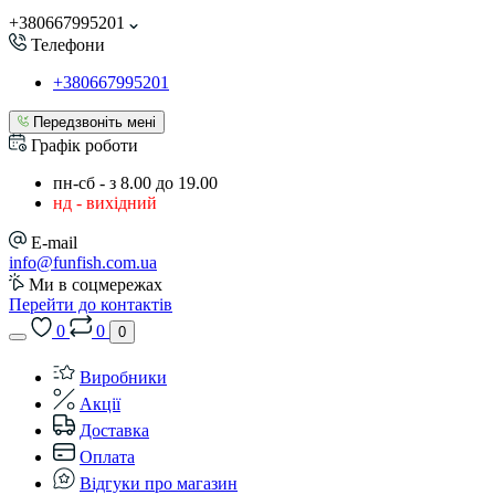
+380667995201
Телефони
+380667995201
Передзвоніть мені
Графік роботи
пн-сб - з 8.00 до 19.00
нд - вихідний
E-mail
info@funfish.com.ua
Ми в соцмережах
Перейти до контактів
0
0
0
Виробники
Акції
Доставка
Оплата
Відгуки про магазин