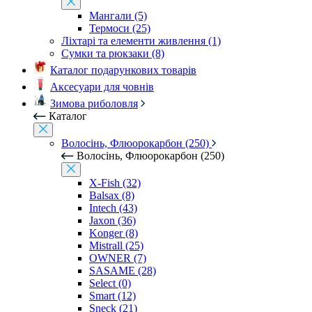
Мангали (5)
Термоси (25)
Ліхтарі та елементи живлення (1)
Сумки та рюкзаки (8)
Каталог подарункових товарів
Аксесуари для човнів
Зимова риболовля
Каталог
Волосінь, Флюорокарбон (250)
Волосінь, Флюорокарбон (250)
X-Fish (32)
Balsax (8)
Intech (43)
Jaxon (36)
Konger (8)
Mistrall (25)
OWNER (7)
SASAME (28)
Select (0)
Smart (12)
Sneck (21)