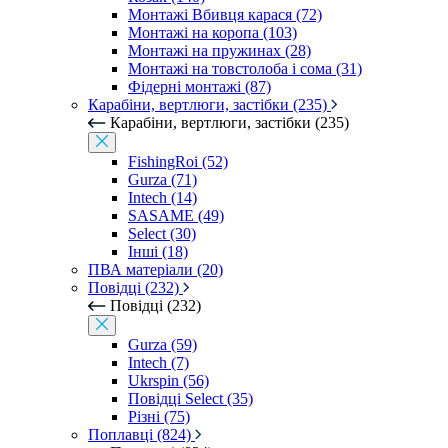
Монтажі Вбивця карася (72)
Монтажі на коропа (103)
Монтажі на пружинах (28)
Монтажі на товстолоба і сома (31)
Фідерні монтажі (87)
Карабіни, вертлюги, застібки (235)
Карабіни, вертлюги, застібки (235)
FishingRoi (52)
Gurza (71)
Intech (14)
SASAME (49)
Select (30)
Інші (18)
ПВА матеріали (20)
Повідці (232)
Повідці (232)
Gurza (59)
Intech (7)
Ukrspin (56)
Повідці Select (35)
Різні (75)
Поплавці (824)