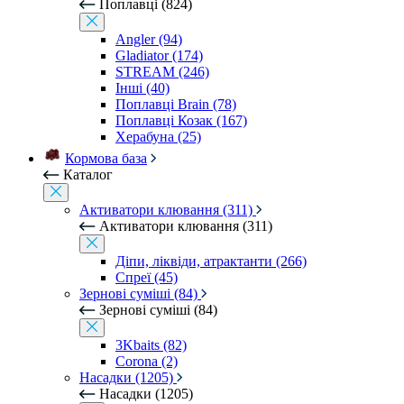
Поплавці (824)
Angler (94)
Gladiator (174)
STREAM (246)
Інші (40)
Поплавці Brain (78)
Поплавці Козак (167)
Херабуна (25)
Кормова база
Каталог
Активатори клювання (311)
Активатори клювання (311)
Діпи, ліквіди, атрактанти (266)
Спреї (45)
Зернові суміші (84)
Зернові суміші (84)
3Kbaits (82)
Corona (2)
Насадки (1205)
Насадки (1205)