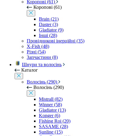
Коропові (61)
Коропові (61)
Brain (21)
Daster (3)
Gladiator (9)
Інші (28)
Провідникові інерційні (35)
X-Fish (48)
Різні (54)
Запчастини (8)
Шнури та волосінь
Каталог
Волосінь (290)
Волосінь (290)
Mistrall (82)
Winner (58)
Gladiator (13)
Konger (6)
Fishing Roi (20)
SASAME (28)
Sunline (15)