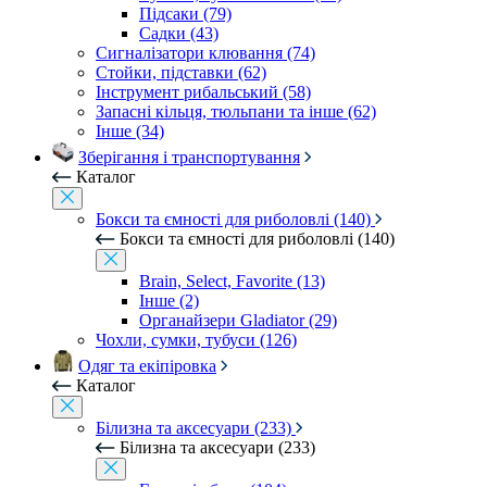
Підсаки (79)
Садки (43)
Сигналізатори клювання (74)
Стойки, підставки (62)
Інструмент рибальський (58)
Запасні кільця, тюльпани та інше (62)
Інше (34)
Зберігання і транспортування
Каталог
Бокси та ємності для риболовлі (140)
Бокси та ємності для риболовлі (140)
Brain, Select, Favorite (13)
Інше (2)
Органайзери Gladiator (29)
Чохли, сумки, тубуси (126)
Одяг та екіпіровка
Каталог
Білизна та аксесуари (233)
Білизна та аксесуари (233)