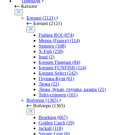
Принади
Каталог
Блешні (2121)
Блешні (2121)
Fishing ROI (874)
Mepps (France) (114)
Spinnex (168)
X-Fish (258)
Інші (2)
Блешні Flagman (84)
Блешні FUNFISH (114)
Блешні Select (242)
Грушка-Куля (61)
Лижа (22)
Лижа, букар, грушка, казара (21)
Тейл-спіннер (161)
Воблери (1365)
Воблери (1365)
Bearking (667)
Golden Catch (29)
Jackall (118)
Savage Gear (6)