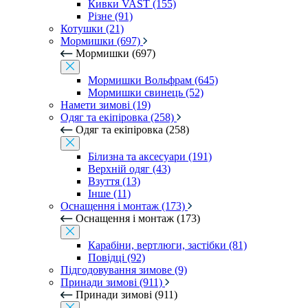
Кивки VAST (155)
Різне (91)
Котушки (21)
Мормишки (697)
Мормишки (697)
Мормишки Вольфрам (645)
Мормишки свинець (52)
Намети зимові (19)
Одяг та екіпіровка (258)
Одяг та екіпіровка (258)
Білизна та аксесуари (191)
Верхній одяг (43)
Взуття (13)
Інше (11)
Оснащення і монтаж (173)
Оснащення і монтаж (173)
Карабіни, вертлюги, застібки (81)
Повідці (92)
Підгодовування зимове (9)
Принади зимові (911)
Принади зимові (911)