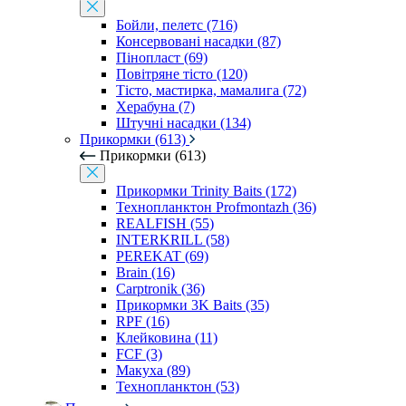
Бойли, пелетс (716)
Консервовані насадки (87)
Пінопласт (69)
Повітряне тісто (120)
Тісто, мастирка, мамалига (72)
Херабуна (7)
Штучні насадки (134)
Прикормки (613)
Прикормки (613)
Прикормки Trinity Baits (172)
Технопланктон Profmontazh (36)
REALFISH (55)
INTERKRILL (58)
PEREKAT (69)
Brain (16)
Carptronik (36)
Прикормки 3K Baits (35)
RPF (16)
Клейковина (11)
FCF (3)
Макуха (89)
Технопланктон (53)