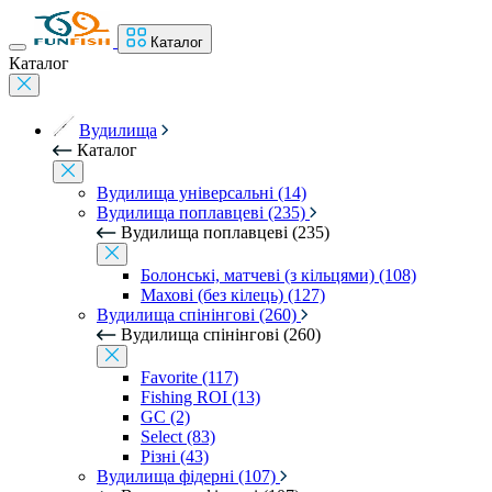
Каталог
Каталог
Вудилища
Каталог
Вудилища універсальні (14)
Вудилища поплавцеві (235)
Вудилища поплавцеві (235)
Болонські, матчеві (з кільцями) (108)
Махові (без кілець) (127)
Вудилища спінінгові (260)
Вудилища спінінгові (260)
Favorite (117)
Fishing ROI (13)
GC (2)
Select (83)
Різні (43)
Вудилища фідерні (107)