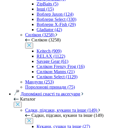
ZipBaits (5)
Інші (15)
Воблер Jaxon (124)
Воблери Select (330)
Воблери X-Fish (29)
Gladiator (42)
Силікон (3258)
Силікон (3258)
Keitech (909)
RELAX (1122)
Savage Gear (61)
Силікон Frenzy Frog (16)
Силікон Manns (21)
Силікон Select (1129)
Мандули (253)
Поролонові принади (75)
Допоміжні снасті та аксесуари
Каталог
Садки, підсаки, кукани та інше (149)
Садки, підсаки, кукани та інше (149)
Кукани, сушки та інше (27)