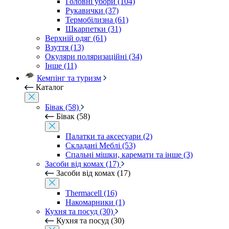
Головні убори (104)
Рукавички (37)
Термобілизна (61)
Шкарпетки (31)
Верхній одяг (61)
Взуття (13)
Окуляри поляризаційні (34)
Інше (11)
Кемпінг та туризм
Каталог
Бівак (58)
Бівак (58)
Палатки та аксесуари (2)
Складані Меблі (53)
Спальні мішки, каремати та інше (3)
Засоби від комах (17)
Засоби від комах (17)
Thermacell (16)
Накомарники (1)
Кухня та посуд (30)
Кухня та посуд (30)