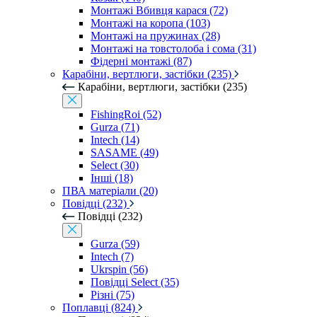
Монтажі Вбивця карася (72)
Монтажі на коропа (103)
Монтажі на пружинах (28)
Монтажі на товстолоба і сома (31)
Фідерні монтажі (87)
Карабіни, вертлюги, застібки (235)
Карабіни, вертлюги, застібки (235)
FishingRoi (52)
Gurza (71)
Intech (14)
SASAME (49)
Select (30)
Інші (18)
ПВА матеріали (20)
Повідці (232)
Повідці (232)
Gurza (59)
Intech (7)
Ukrspin (56)
Повідці Select (35)
Різні (75)
Поплавці (824)