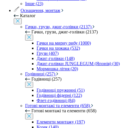
Інше (23)
Оснащення, монтаж
Каталог
Гачки, грузи, джиг-голівки (2137)
Гачки, грузи, джиг-голівки (2137)
Гачки на мирну рибу (1000)
Гачки на хижака (532)
Грузи (407)
Джиг-голівки (148)
Джиг-голівки JUNGLEGUM (Японія) (30)
Мормишка літня (20)
Годівниці (257)
Годівниці (257)
Годівниці пружинні (51)
Годівниці фідерні (122)
Флет-годівниці (84)
Готові монтажі та елементи (658)
Готові монтажі та елементи (658)
Елементи монтажу (197)
Козак (140)