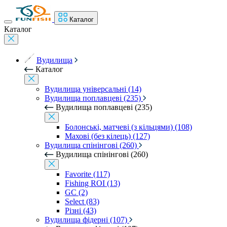
Каталог
Каталог
Вудилища
Каталог
Вудилища універсальні (14)
Вудилища поплавцеві (235)
Вудилища поплавцеві (235)
Болонські, матчеві (з кільцями) (108)
Махові (без кілець) (127)
Вудилища спінінгові (260)
Вудилища спінінгові (260)
Favorite (117)
Fishing ROI (13)
GC (2)
Select (83)
Різні (43)
Вудилища фідерні (107)