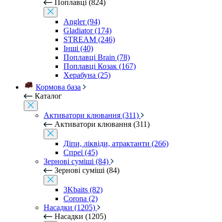
Поплавці (824)
Angler (94)
Gladiator (174)
STREAM (246)
Інші (40)
Поплавці Brain (78)
Поплавці Козак (167)
Херабуна (25)
Кормова база
Каталог
Активатори клювання (311)
Активатори клювання (311)
Діпи, ліквіди, атрактанти (266)
Спреї (45)
Зернові суміші (84)
Зернові суміші (84)
3Kbaits (82)
Corona (2)
Насадки (1205)
Насадки (1205)