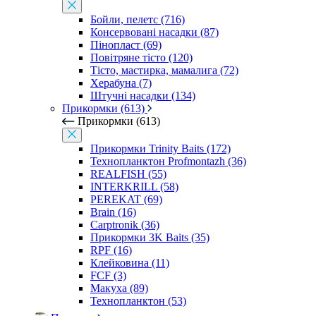
Бойли, пелетс (716)
Консервовані насадки (87)
Пінопласт (69)
Повітряне тісто (120)
Тісто, мастирка, мамалига (72)
Херабуна (7)
Штучні насадки (134)
Прикормки (613)
Прикормки (613)
Прикормки Trinity Baits (172)
Технопланктон Profmontazh (36)
REALFISH (55)
INTERKRILL (58)
PEREKAT (69)
Brain (16)
Carptronik (36)
Прикормки 3K Baits (35)
RPF (16)
Клейковина (11)
FCF (3)
Макуха (89)
Технопланктон (53)