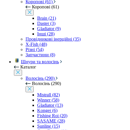
Коропові (61)
Коропові (61)
Brain (21)
Daster (3)
Gladiator (9)
Інші (28)
Провідникові інерційні (35)
X-Fish (48)
Різні (54)
Запчастини (8)
Шнури та волосінь
Каталог
Волосінь (290)
Волосінь (290)
Mistrall (82)
Winner (58)
Gladiator (13)
Konger (6)
Fishing Roi (20)
SASAME (28)
Sunline (15)