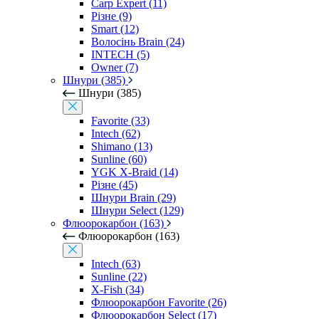
Carp Expert (11)
Різне (9)
Smart (12)
Волосінь Brain (24)
INTECH (5)
Owner (7)
Шнури (385)
Шнури (385)
Favorite (33)
Intech (62)
Shimano (13)
Sunline (60)
YGK X-Braid (14)
Різне (45)
Шнури Brain (29)
Шнури Select (129)
Флюорокарбон (163)
Флюорокарбон (163)
Intech (63)
Sunline (22)
X-Fish (34)
Флюорокарбон Favorite (26)
Флюорокарбон Select (17)