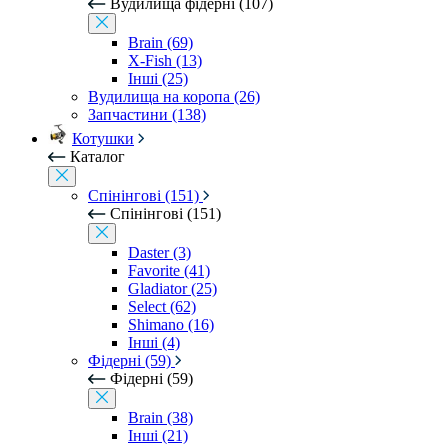
Вудилища фідерні (107)
Brain (69)
X-Fish (13)
Інші (25)
Вудилища на коропа (26)
Запчастини (138)
Котушки
Каталог
Спінінгові (151)
Спінінгові (151)
Daster (3)
Favorite (41)
Gladiator (25)
Select (62)
Shimano (16)
Інші (4)
Фідерні (59)
Фідерні (59)
Brain (38)
Інші (21)