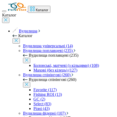
Каталог
Каталог
Вудилища
Каталог
Вудилища універсальні (14)
Вудилища поплавцеві (235)
Вудилища поплавцеві (235)
Болонські, матчеві (з кільцями) (108)
Махові (без кілець) (127)
Вудилища спінінгові (260)
Вудилища спінінгові (260)
Favorite (117)
Fishing ROI (13)
GC (2)
Select (83)
Різні (43)
Вудилища фідерні (107)