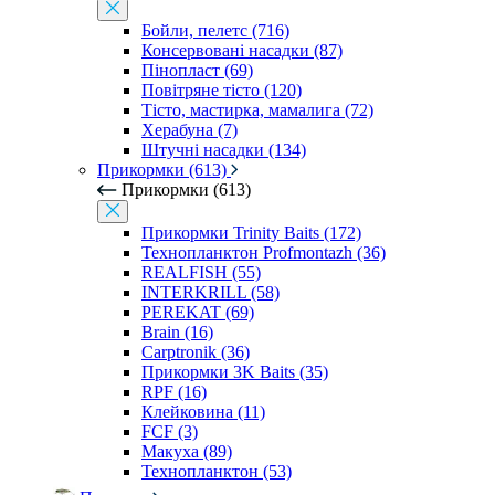
Бойли, пелетс (716)
Консервовані насадки (87)
Пінопласт (69)
Повітряне тісто (120)
Тісто, мастирка, мамалига (72)
Херабуна (7)
Штучні насадки (134)
Прикормки (613)
Прикормки (613)
Прикормки Trinity Baits (172)
Технопланктон Profmontazh (36)
REALFISH (55)
INTERKRILL (58)
PEREKAT (69)
Brain (16)
Carptronik (36)
Прикормки 3K Baits (35)
RPF (16)
Клейковина (11)
FCF (3)
Макуха (89)
Технопланктон (53)