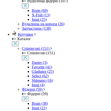
Вудилища фідерні (107)
Brain (69)
X-Fish (13)
Інші (25)
Вудилища на коропа (26)
Запчастини (138)
Котушки
Каталог
Спінінгові (151)
Спінінгові (151)
Daster (3)
Favorite (41)
Gladiator (25)
Select (62)
Shimano (16)
Інші (4)
Фідерні (59)
Фідерні (59)
Brain (38)
Інші (21)