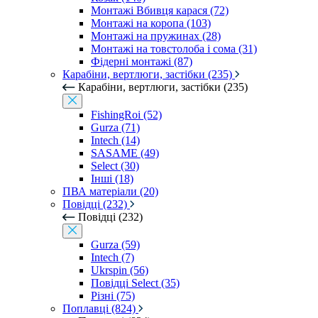
Монтажі Вбивця карася (72)
Монтажі на коропа (103)
Монтажі на пружинах (28)
Монтажі на товстолоба і сома (31)
Фідерні монтажі (87)
Карабіни, вертлюги, застібки (235)
Карабіни, вертлюги, застібки (235)
FishingRoi (52)
Gurza (71)
Intech (14)
SASAME (49)
Select (30)
Інші (18)
ПВА матеріали (20)
Повідці (232)
Повідці (232)
Gurza (59)
Intech (7)
Ukrspin (56)
Повідці Select (35)
Різні (75)
Поплавці (824)