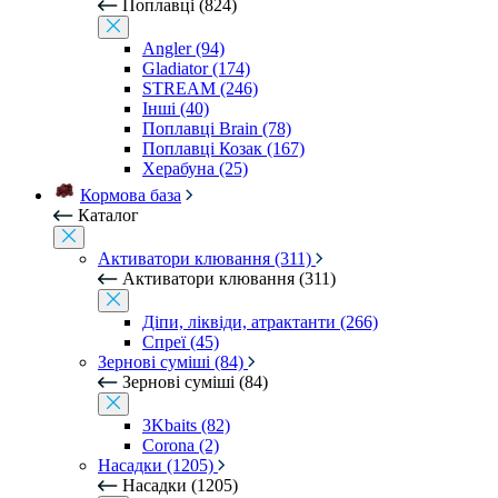
Поплавці (824)
Angler (94)
Gladiator (174)
STREAM (246)
Інші (40)
Поплавці Brain (78)
Поплавці Козак (167)
Херабуна (25)
Кормова база
Каталог
Активатори клювання (311)
Активатори клювання (311)
Діпи, ліквіди, атрактанти (266)
Спреї (45)
Зернові суміші (84)
Зернові суміші (84)
3Kbaits (82)
Corona (2)
Насадки (1205)
Насадки (1205)