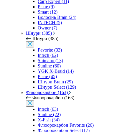
Carp Expert (11)
Різне (9)
Smart (12)
Волосінь Brain (24)
INTECH (5)
Owner (7)
Шнури (385)
Шнури (385)
Favorite (33)
Intech (62)
Shimano (13)
Sunline (60)
YGK X-Braid (14)
Різне (45)
Шнури Brain (29)
Шнури Select (129)
Флюорокарбон (163)
Флюорокарбон (163)
Intech (63)
Sunline (22)
X-Fish (34)
Флюорокарбон Favorite (26)
Флюорокарбон Select (17)