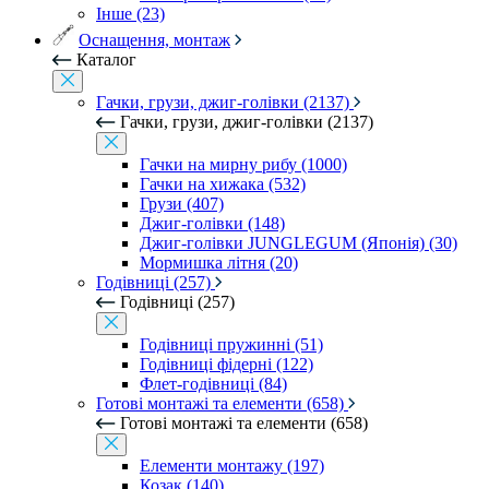
Інше (23)
Оснащення, монтаж
Каталог
Гачки, грузи, джиг-голівки (2137)
Гачки, грузи, джиг-голівки (2137)
Гачки на мирну рибу (1000)
Гачки на хижака (532)
Грузи (407)
Джиг-голівки (148)
Джиг-голівки JUNGLEGUM (Японія) (30)
Мормишка літня (20)
Годівниці (257)
Годівниці (257)
Годівниці пружинні (51)
Годівниці фідерні (122)
Флет-годівниці (84)
Готові монтажі та елементи (658)
Готові монтажі та елементи (658)
Елементи монтажу (197)
Козак (140)