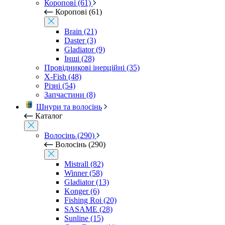
Коропові (61)
Коропові (61)
Brain (21)
Daster (3)
Gladiator (9)
Інші (28)
Провідникові інерційні (35)
X-Fish (48)
Різні (54)
Запчастини (8)
Шнури та волосінь
Каталог
Волосінь (290)
Волосінь (290)
Mistrall (82)
Winner (58)
Gladiator (13)
Konger (6)
Fishing Roi (20)
SASAME (28)
Sunline (15)