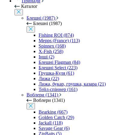
Принади
Каталог
Блешні (1987)
Блешні (1987)
Fishing ROI (874)
Mepps (France) (113)
Spinnex (168)
X-Fish (258)
Інші (2)
Блешні Flagman (84)
Блешні Select (223)
Грушка-Куля (61)
Лижа (22)
Лижа, букар, грушка, казара (21)
Тейл-спіннер (161)
Воблери (1341)
Воблери (1341)
Bearking (667)
Golden Catch (29)
Jackall (118)
Savage Gear (6)
ZipBaits (5)