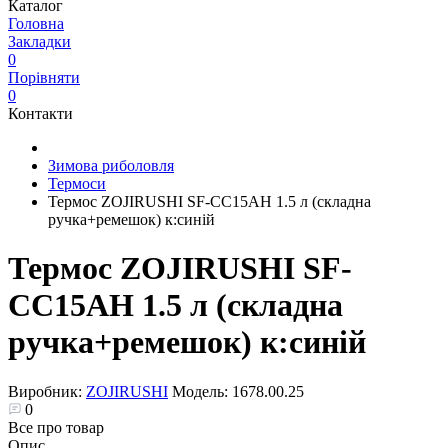
Каталог
Головна
Закладки
0
Порівняти
0
Контакти
Зимова риболовля
Термоси
Термос ZOJIRUSHI SF-CС15AН 1.5 л (складна
ручка+ремешок) к:синій
Термос ZOJIRUSHI SF-
CС15AН 1.5 л (складна
ручка+ремешок) к:синій
Виробник:
ZOJIRUSHI
Модель:
1678.00.25
0
Все про товар
Опис