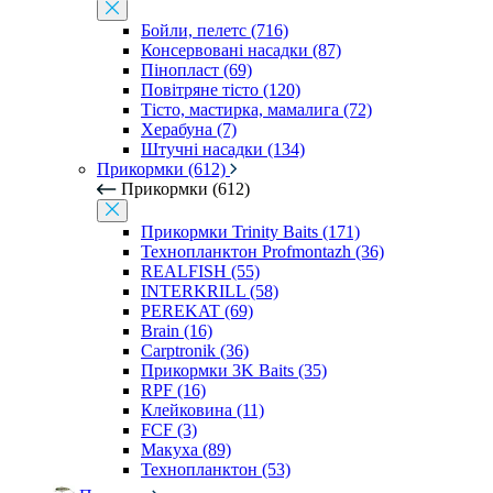
Бойли, пелетс (716)
Консервовані насадки (87)
Пінопласт (69)
Повітряне тісто (120)
Тісто, мастирка, мамалига (72)
Херабуна (7)
Штучні насадки (134)
Прикормки (612)
Прикормки (612)
Прикормки Trinity Baits (171)
Технопланктон Profmontazh (36)
REALFISH (55)
INTERKRILL (58)
PEREKAT (69)
Brain (16)
Carptronik (36)
Прикормки 3K Baits (35)
RPF (16)
Клейковина (11)
FCF (3)
Макуха (89)
Технопланктон (53)