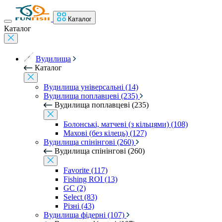
Каталог
Каталог
Вудилища
Каталог
Вудилища універсальні (14)
Вудилища поплавцеві (235)
Вудилища поплавцеві (235)
Болонські, матчеві (з кільцями) (108)
Махові (без кілець) (127)
Вудилища спінінгові (260)
Вудилища спінінгові (260)
Favorite (117)
Fishing ROI (13)
GC (2)
Select (83)
Різні (43)
Вудилища фідерні (107)