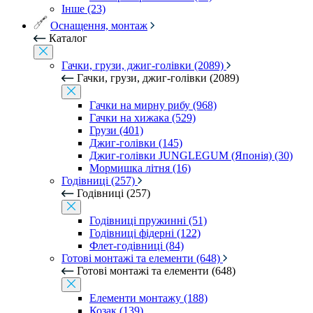
Інше (23)
Оснащення, монтаж
Каталог
Гачки, грузи, джиг-голівки (2089)
Гачки, грузи, джиг-голівки (2089)
Гачки на мирну рибу (968)
Гачки на хижака (529)
Грузи (401)
Джиг-голівки (145)
Джиг-голівки JUNGLEGUM (Японія) (30)
Мормишка літня (16)
Годівниці (257)
Годівниці (257)
Годівниці пружинні (51)
Годівниці фідерні (122)
Флет-годівниці (84)
Готові монтажі та елементи (648)
Готові монтажі та елементи (648)
Елементи монтажу (188)
Козак (139)