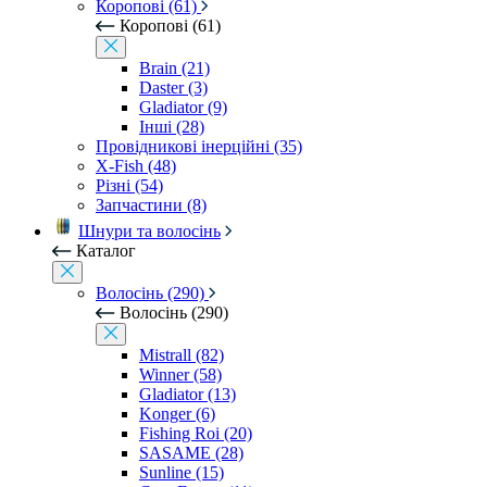
Коропові (61)
Коропові (61)
Brain (21)
Daster (3)
Gladiator (9)
Інші (28)
Провідникові інерційні (35)
X-Fish (48)
Різні (54)
Запчастини (8)
Шнури та волосінь
Каталог
Волосінь (290)
Волосінь (290)
Mistrall (82)
Winner (58)
Gladiator (13)
Konger (6)
Fishing Roi (20)
SASAME (28)
Sunline (15)