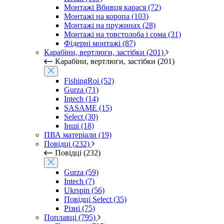
Монтажі Вбивця карася (72)
Монтажі на коропа (103)
Монтажі на пружинах (28)
Монтажі на товстолоба і сома (31)
Фідерні монтажі (87)
Карабіни, вертлюги, застібки (201)
Карабіни, вертлюги, застібки (201)
FishingRoi (52)
Gurza (71)
Intech (14)
SASAME (15)
Select (30)
Інші (18)
ПВА матеріали (19)
Повідці (232)
Повідці (232)
Gurza (59)
Intech (7)
Ukrspin (56)
Повідці Select (35)
Різні (75)
Поплавці (795)