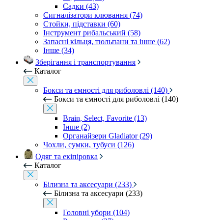
Садки (43)
Сигналізатори клювання (74)
Стойки, підставки (60)
Інструмент рибальський (58)
Запасні кільця, тюльпани та інше (62)
Інше (34)
Зберігання і транспортування
Каталог
Бокси та ємності для риболовлі (140)
Бокси та ємності для риболовлі (140)
Brain, Select, Favorite (13)
Інше (2)
Органайзери Gladiator (29)
Чохли, сумки, тубуси (126)
Одяг та екіпіровка
Каталог
Білизна та аксесуари (233)
Білизна та аксесуари (233)
Головні убори (104)