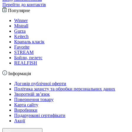
Перейти до контактів
Популярне
Winner
Mistrall
Gurza
Keitech
Крапаль класік
Favorite
STREAM
Бойли, пелетс
REALFISH
Інформація
Договір публічної оферти
Політика захисту та обробки персональних даних
Зворотній зв’язок
Повернення товару
Карта сайту
Виробники
Подарункові сертифікати
Акції