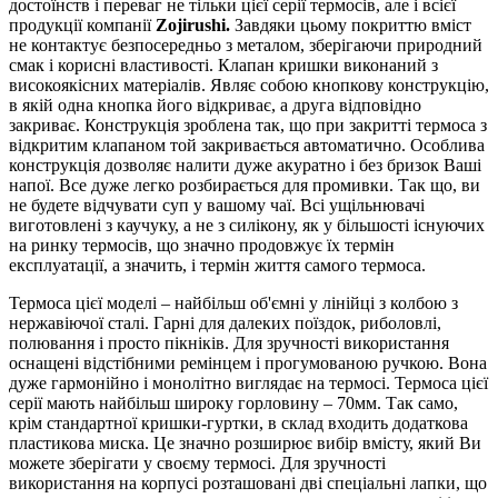
достоїнств і переваг не тільки цієї серії термосів, але і всієї
продукції компанії
Zojirushi.
Завдяки цьому покриттю вміст
не контактує безпосередньо з металом, зберігаючи природний
смак і корисні властивості. Клапан кришки виконаний з
високоякісних матеріалів. Являє собою кнопкову конструкцію,
в якій одна кнопка його відкриває, а друга відповідно
закриває. Конструкція зроблена так, що при закритті термоса з
відкритим клапаном той закривається автоматично. Особлива
конструкція дозволяє налити дуже акуратно і без бризок Ваші
напої. Все дуже легко розбирається для промивки. Так що, ви
не будете відчувати суп у вашому чаї. Всі ущільнювачі
виготовлені з каучуку, а не з силікону, як у більшості існуючих
на ринку термосів, що значно продовжує їх термін
експлуатації, а значить, і термін життя самого термоса.
Термоса цієї моделі – найбільш об'ємні у лінійці з колбою з
нержавіючої сталі. Гарні для далеких поїздок, риболовлі,
полювання і просто пікніків. Для зручності використання
оснащені відстібними ремінцем і прогумованою ручкою. Вона
дуже гармонійно і монолітно виглядає на термосі. Термоса цієї
серії мають найбільш широку горловину – 70мм. Так само,
крім стандартної кришки-гуртки, в склад входить додаткова
пластикова миска. Це значно розширює вибір вмісту, який Ви
можете зберігати у своєму термосі. Для зручності
використання на корпусі розташовані дві спеціальні лапки, що