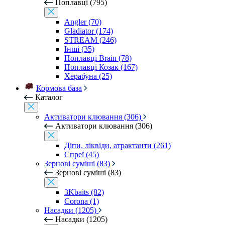
Поплавці (795)
Angler (70)
Gladiator (174)
STREAM (246)
Інші (35)
Поплавці Brain (78)
Поплавці Козак (167)
Херабуна (25)
Кормова база
Каталог
Активатори клювання (306)
Активатори клювання (306)
Діпи, ліквіди, атрактанти (261)
Спреї (45)
Зернові суміші (83)
Зернові суміші (83)
3Kbaits (82)
Corona (1)
Насадки (1205)
Насадки (1205)