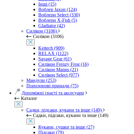
Інші (15)
Воблер Jaxon (124)
Воблери Select (330)
Воблери X-Fish (5)
Gladiator (42)
Силікон (3106)
Силікон (3106)
Keitech (909)
RELAX (1122)
Savage Gear (61)
Силікон Frenzy Frog (16)
Силікон Manns (21)
Силікон Select (977)
Мандули (253)
Поролонові принади (75)
Допоміжні снасті та аксесуари
Каталог
Садки, підсаки, кукани та інше (149)
Садки, підсаки, кукани та інше (149)
Кукани, сушки та інше (27)
Підсаки (79)