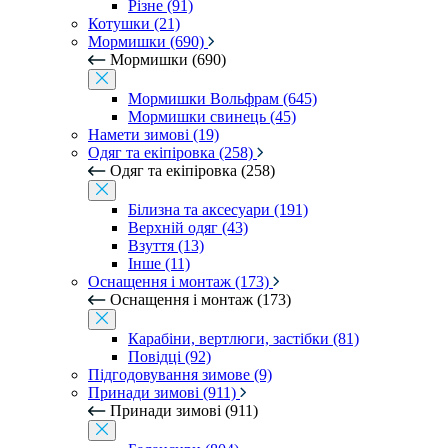
Різне (91)
Котушки (21)
Мормишки (690)
Мормишки (690)
Мормишки Вольфрам (645)
Мормишки свинець (45)
Намети зимові (19)
Одяг та екіпіровка (258)
Одяг та екіпіровка (258)
Білизна та аксесуари (191)
Верхній одяг (43)
Взуття (13)
Інше (11)
Оснащення і монтаж (173)
Оснащення і монтаж (173)
Карабіни, вертлюги, застібки (81)
Повідці (92)
Підгодовування зимове (9)
Принади зимові (911)
Принади зимові (911)