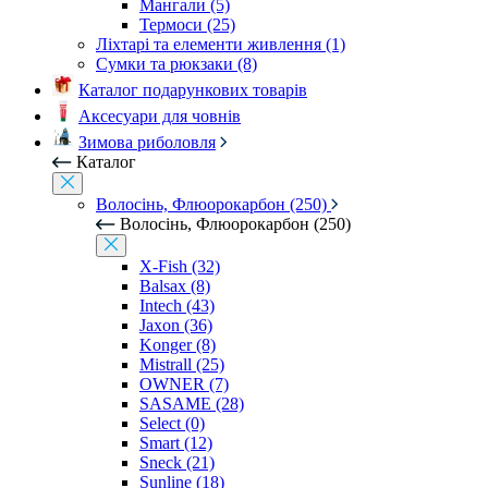
Мангали (5)
Термоси (25)
Ліхтарі та елементи живлення (1)
Сумки та рюкзаки (8)
Каталог подарункових товарів
Аксесуари для човнів
Зимова риболовля
Каталог
Волосінь, Флюорокарбон (250)
Волосінь, Флюорокарбон (250)
X-Fish (32)
Balsax (8)
Intech (43)
Jaxon (36)
Konger (8)
Mistrall (25)
OWNER (7)
SASAME (28)
Select (0)
Smart (12)
Sneck (21)
Sunline (18)