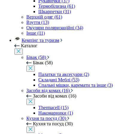
Рукавички (37)
Термобілизна (61)
Шкарпетки (31)
Верхній одяг (61)
Взуття (13)
Окуляри поляризаційні (34)
Інше (11)
Кемпінг та туризм
Каталог
Бівак (58)
Бівак (58)
Палатки та аксесуари (2)
Складані Меблі (53)
Спальні мішки, каремати та інше (3)
Засоби від комах (16)
Засоби від комах (16)
Thermacell (15)
Накомарники (1)
Кухня та посуд (30)
Кухня та посуд (30)