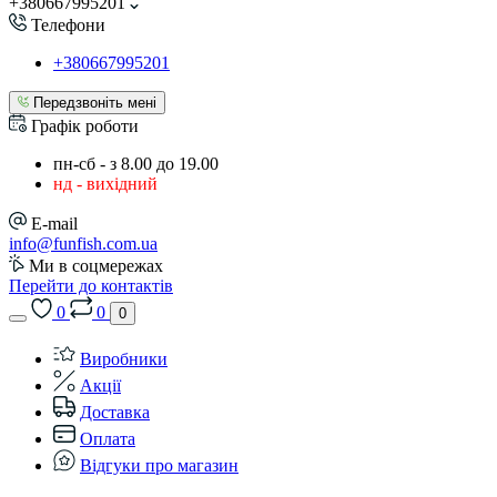
+380667995201
Телефони
+380667995201
Передзвоніть мені
Графік роботи
пн-сб - з 8.00 до 19.00
нд - вихідний
E-mail
info@funfish.com.ua
Ми в соцмережах
Перейти до контактів
0
0
0
Виробники
Акції
Доставка
Оплата
Відгуки про магазин