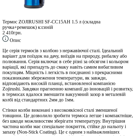
Термос ZOJIRUSHI SF-CС15AН 1.5 л (складна
ручка+ремешок) к:синій
2 410грн.
Опис
Це серія термосів з колбою з нержавіючої сталі. Ідеальний
варіант для поїздок на дачу, виїздів на природу, рибалку або
полювання. Серія включає в себе різні за обсягом і кольором
варіації, які припадуть до смаку навіть самим вибагливим
покупцям. Міцність і легкість в поєднанні з прекрасними
показниками збереження температури, як завжди,
відповідають високій планці, встановленої компанією
Zojirushi. Завдяки прагненню компанії до інновацій і розвитку,
в термосах вдалося зменшити вакуумний зазор в металевій
колбі від стандартних 2мм до 1мм.
Стінки колби виконані з високоякісної сталі зменшеної
товщини. Це дозволило зробити термоса легше і компактніше,
без шкоди можливостям зберігати температуру. Внутрішня
частина колби має спеціальне покриття, стійке до нальоту і
запаху (Non-Stick Coating). Це є одним з найважливіших