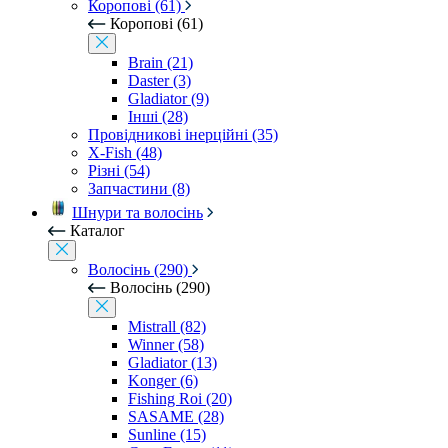
Коропові (61)
Коропові (61)
Brain (21)
Daster (3)
Gladiator (9)
Інші (28)
Провідникові інерційні (35)
X-Fish (48)
Різні (54)
Запчастини (8)
Шнури та волосінь
Каталог
Волосінь (290)
Волосінь (290)
Mistrall (82)
Winner (58)
Gladiator (13)
Konger (6)
Fishing Roi (20)
SASAME (28)
Sunline (15)