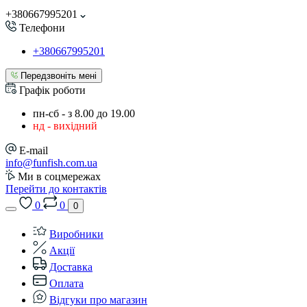
+380667995201
Телефони
+380667995201
Передзвоніть мені
Графік роботи
пн-сб - з 8.00 до 19.00
нд - вихідний
E-mail
info@funfish.com.ua
Ми в соцмережах
Перейти до контактів
0
0
0
Виробники
Акції
Доставка
Оплата
Відгуки про магазин