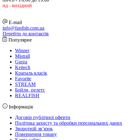
нд - вихідний
E-mail
info@funfish.com.ua
Перейти до контактів
Популярне
Winner
Mistrall
Gurza
Keitech
Крапаль класік
Favorite
STREAM
Бойли, пелетс
REALFISH
Інформація
Договір публічної оферти
Політика захисту та обробки персональних даних
Зворотній зв’язок
Повернення товару
Карта сайту