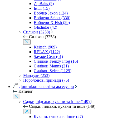
ZipBaits (5)
Інші (15)
Воблер Jaxon (124)
Воблери Select (330)
Воблери X-Fish (29)
Gladiator (42)
Силікон (3258)
Силікон (3258)
Keitech (909)
RELAX (1122)
Savage Gear (61)
Силікон Frenzy Frog (16)
Силікон Manns (21)
Силікон Select (1129)
Мандули (253)
Поролонові принади (75)
Допоміжні снасті та аксесуари
Каталог
Садки, підсаки, кукани та інше (149)
Садки, підсаки, кукани та інше (149)
Кукани, сушки та інше (27)