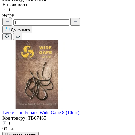
В наявності
0
99грн.
До кошика
Гачки Trinity baits Wide Gape 8 (10шт)
Код товару: TB07465
0
99грн.
Повідомити мене