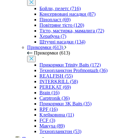
Бойли, пелетс (716)
Консервовані насадки (87)
Пінопласт (69)
Повітряне тісто (120)
Тісто, мастирка, мамалига (72)
Херабуна (7)
Штучні насадки (134)
Прикормки (613)
Прикормки (613)
Прикормки Trinity Baits (172)
Технопланктон Profmontazh (36)
REALFISH (55)
INTERKRILL (58)
PEREKAT (69)
Brain (16)
Carptronik (36)
Прикормки 3K Baits (35)
RPF (16)
Клейковина (11)
FCF (3)
Макуха (89)
Технопланктон (53)