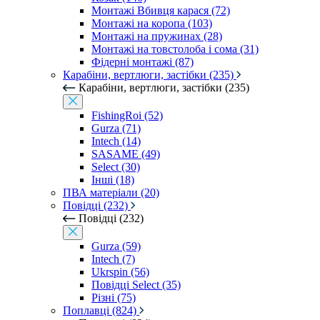
Монтажі Вбивця карася (72)
Монтажі на коропа (103)
Монтажі на пружинах (28)
Монтажі на товстолоба і сома (31)
Фідерні монтажі (87)
Карабіни, вертлюги, застібки (235)
Карабіни, вертлюги, застібки (235)
FishingRoi (52)
Gurza (71)
Intech (14)
SASAME (49)
Select (30)
Інші (18)
ПВА матеріали (20)
Повідці (232)
Повідці (232)
Gurza (59)
Intech (7)
Ukrspin (56)
Повідці Select (35)
Різні (75)
Поплавці (824)