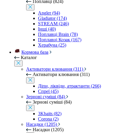
Поплавці (824)
Angler (94)
Gladiator (174)
STREAM (246)
Інші (40)
Поплавці Brain (78)
Поплавці Козак (167)
Херабуна (25)
Кормова база
Каталог
Активатори клювання (311)
Активатори клювання (311)
Діпи, ліквіди, атрактанти (266)
Спреї (45)
Зернові суміші (84)
Зернові суміші (84)
3Kbaits (82)
Corona (2)
Насадки (1205)
Насадки (1205)