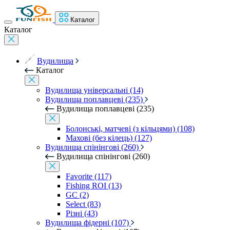
Каталог
Каталог
Вудилища
Каталог
Вудилища універсальні (14)
Вудилища поплавцеві (235)
Вудилища поплавцеві (235)
Болонські, матчеві (з кільцями) (108)
Махові (без кілець) (127)
Вудилища спінінгові (260)
Вудилища спінінгові (260)
Favorite (117)
Fishing ROI (13)
GC (2)
Select (83)
Різні (43)
Вудилища фідерні (107)