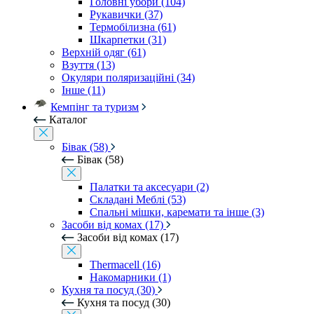
Головні убори (104)
Рукавички (37)
Термобілизна (61)
Шкарпетки (31)
Верхній одяг (61)
Взуття (13)
Окуляри поляризаційні (34)
Інше (11)
Кемпінг та туризм
Каталог
Бівак (58)
Бівак (58)
Палатки та аксесуари (2)
Складані Меблі (53)
Спальні мішки, каремати та інше (3)
Засоби від комах (17)
Засоби від комах (17)
Thermacell (16)
Накомарники (1)
Кухня та посуд (30)
Кухня та посуд (30)