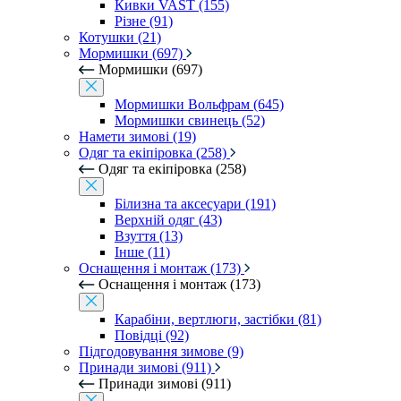
Кивки VAST (155)
Різне (91)
Котушки (21)
Мормишки (697)
Мормишки (697)
Мормишки Вольфрам (645)
Мормишки свинець (52)
Намети зимові (19)
Одяг та екіпіровка (258)
Одяг та екіпіровка (258)
Білизна та аксесуари (191)
Верхній одяг (43)
Взуття (13)
Інше (11)
Оснащення і монтаж (173)
Оснащення і монтаж (173)
Карабіни, вертлюги, застібки (81)
Повідці (92)
Підгодовування зимове (9)
Принади зимові (911)
Принади зимові (911)