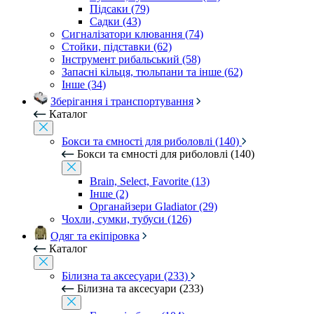
Підсаки (79)
Садки (43)
Сигналізатори клювання (74)
Стойки, підставки (62)
Інструмент рибальський (58)
Запасні кільця, тюльпани та інше (62)
Інше (34)
Зберігання і транспортування
Каталог
Бокси та ємності для риболовлі (140)
Бокси та ємності для риболовлі (140)
Brain, Select, Favorite (13)
Інше (2)
Органайзери Gladiator (29)
Чохли, сумки, тубуси (126)
Одяг та екіпіровка
Каталог
Білизна та аксесуари (233)
Білизна та аксесуари (233)