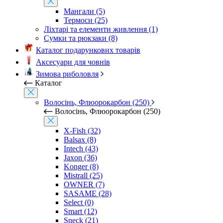
Мангали (5)
Термоси (25)
Ліхтарі та елементи живлення (1)
Сумки та рюкзаки (8)
Каталог подарункових товарів
Аксесуари для човнів
Зимова риболовля
Каталог
Волосінь, Флюорокарбон (250)
Волосінь, Флюорокарбон (250)
X-Fish (32)
Balsax (8)
Intech (43)
Jaxon (36)
Konger (8)
Mistrall (25)
OWNER (7)
SASAME (28)
Select (0)
Smart (12)
Sneck (21)