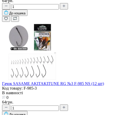
64грн.
До кошика
Гачок SASAME AKITAKITUNE RG №3 F-985 NS (12 шт)
Код товару: F-985-3
В наявності
0
64грн.
До кошика