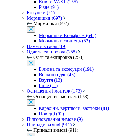
Кивки VAST (155)
Різне (91)
Котушки (21)
Мормишки (697)
Мормишки (697)
Мормишки Вольфрам (645)
Мормишки свинець (52)
Намети зимові (19)
Одяг та екіпіровка (258)
Одяг та екіпіровка (258)
Білизна та аксесуари (191)
Верхній одяг (43)
Взуття (13)
Інше (11)
Оснащення і монтаж (173)
Оснащення і монтаж (173)
Карабіни, вертлюги, застібки (81)
Повідці (92)
Підгодовування зимове (9)
Принади зимові (911)
Принади зимові (911)