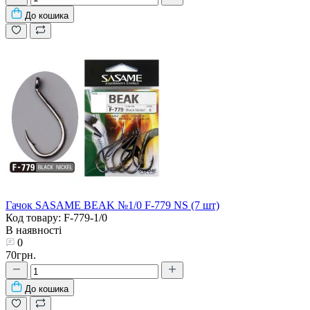
До кошика
Гачок SASAME BEAK №1/0 F-779 NS (7 шт)
Код товару: F-779-1/0
В наявності
0
70грн.
До кошика