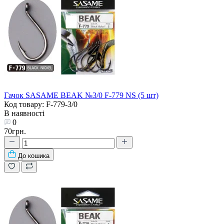
Гачок SASAME BEAK №3/0 F-779 NS (5 шт)
Код товару: F-779-3/0
В наявності
0
70грн.
До кошика