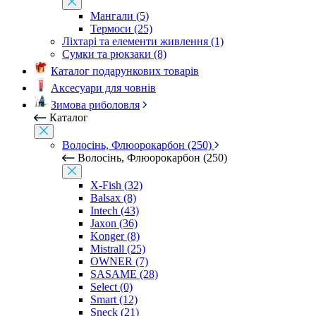
Мангали (5)
Термоси (25)
Ліхтарі та елементи живлення (1)
Сумки та рюкзаки (8)
Каталог подарункових товарів
Аксесуари для човнів
Зимова риболовля
Каталог
Волосінь, Флюорокарбон (250)
Волосінь, Флюорокарбон (250)
X-Fish (32)
Balsax (8)
Intech (43)
Jaxon (36)
Konger (8)
Mistrall (25)
OWNER (7)
SASAME (28)
Select (0)
Smart (12)
Sneck (21)