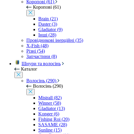
Коропові (61)
Коропові (61)
Brain (21)
Daster (3)
Gladiator (9)
Інші (28)
Провідникові інерційні (35)
X-Fish (48)
Різні (54)
Запчастини (8)
Шнури та волосінь
Каталог
Волосінь (290)
Волосінь (290)
Mistrall (82)
Winner (58)
Gladiator (13)
Konger (6)
Fishing Roi (20)
SASAME (28)
Sunline (15)