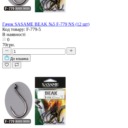
Гачок SASAME BEAK №5 F-779 NS (12 шт)
Код товару: F-779-5
В наявності
0
70грн.
До кошика