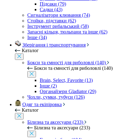
Підсаки (79)
Садки (43)
Сигналізатори клювання (74)
Стойки, підставки (62)
Інструмент рибальський (58)
Запасні кільця, тюльпани та інше (62)
Інше (34)
Зберігання і транспортування
Каталог
Бокси та ємності для риболовлі (140)
Бокси та ємності для риболовлі (140)
Brain, Select, Favorite (13)
Інше (2)
Органайзери Gladiator (29)
Чохли, сумки, тубуси (126)
Одяг та екіпіровка
Каталог
Білизна та аксесуари (233)
Білизна та аксесуари (233)