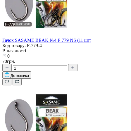
Гачок SASAME BEAK №4 F-779 NS (11 шт)
Код товару: F-779-4
В наявності
0
70грн.
До кошика