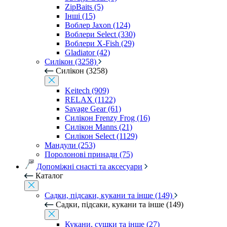
ZipBaits (5)
Інші (15)
Воблер Jaxon (124)
Воблери Select (330)
Воблери X-Fish (29)
Gladiator (42)
Силікон (3258)
Силікон (3258)
Keitech (909)
RELAX (1122)
Savage Gear (61)
Силікон Frenzy Frog (16)
Силікон Manns (21)
Силікон Select (1129)
Мандули (253)
Поролонові принади (75)
Допоміжні снасті та аксесуари
Каталог
Садки, підсаки, кукани та інше (149)
Садки, підсаки, кукани та інше (149)
Кукани, сушки та інше (27)