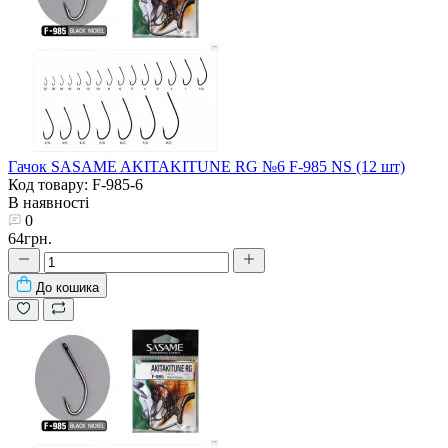
Гачок SASAME AKITAKITUNE RG №6 F-985 NS (12 шт)
Код товару: F-985-6
В наявності
0
64грн.
До кошика