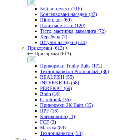
Бойли, пелетс (716)
Консервовані насадки (87)
Пінопласт (69)
Повітряне тісто (120)
Тісто, мастирка, мамалига (72)
Херабуна (7)
Штучні насадки (134)
Прикормки (613)
Прикормки (613)
Прикормки Trinity Baits (172)
Технопланктон Profmontazh (36)
REALFISH (55)
INTERKRILL (58)
PEREKAT (69)
Brain (16)
Carptronik (36)
Прикормки 3K Baits (35)
RPF (16)
Клейковина (11)
FCF (3)
Макуха (89)
Технопланктон (53)