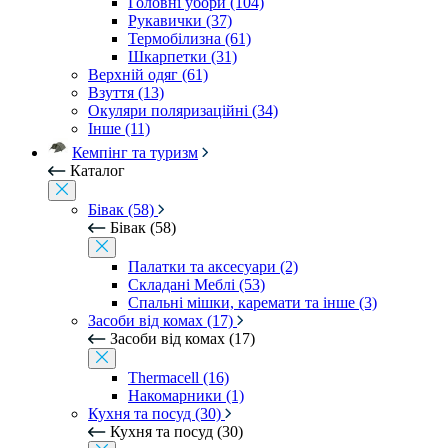
Головні убори (104)
Рукавички (37)
Термобілизна (61)
Шкарпетки (31)
Верхній одяг (61)
Взуття (13)
Окуляри поляризаційні (34)
Інше (11)
Кемпінг та туризм
Каталог
Бівак (58)
Бівак (58)
Палатки та аксесуари (2)
Складані Меблі (53)
Спальні мішки, каремати та інше (3)
Засоби від комах (17)
Засоби від комах (17)
Thermacell (16)
Накомарники (1)
Кухня та посуд (30)
Кухня та посуд (30)