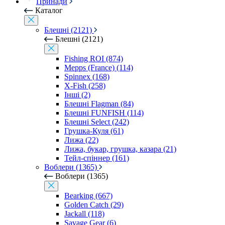
Принади
Каталог
Блешні (2121)
Блешні (2121)
Fishing ROI (874)
Mepps (France) (114)
Spinnex (168)
X-Fish (258)
Інші (2)
Блешні Flagman (84)
Блешні FUNFISH (114)
Блешні Select (242)
Грушка-Куля (61)
Лижа (22)
Лижа, букар, грушка, казара (21)
Тейл-спіннер (161)
Воблери (1365)
Воблери (1365)
Bearking (667)
Golden Catch (29)
Jackall (118)
Savage Gear (6)