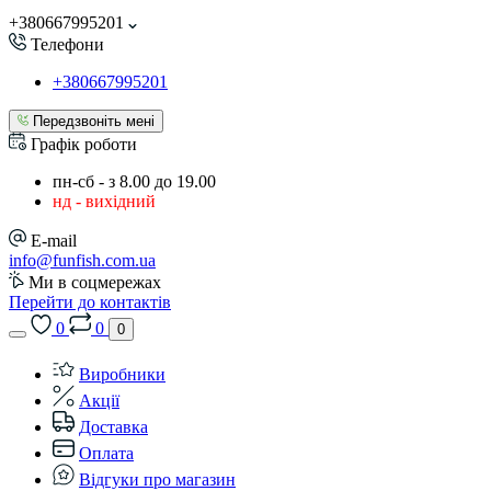
+380667995201
Телефони
+380667995201
Передзвоніть мені
Графік роботи
пн-сб - з 8.00 до 19.00
нд - вихідний
E-mail
info@funfish.com.ua
Ми в соцмережах
Перейти до контактів
0
0
0
Виробники
Акції
Доставка
Оплата
Відгуки про магазин