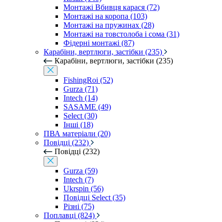
Монтажі Вбивця карася (72)
Монтажі на коропа (103)
Монтажі на пружинах (28)
Монтажі на товстолоба і сома (31)
Фідерні монтажі (87)
Карабіни, вертлюги, застібки (235)
Карабіни, вертлюги, застібки (235)
FishingRoi (52)
Gurza (71)
Intech (14)
SASAME (49)
Select (30)
Інші (18)
ПВА матеріали (20)
Повідці (232)
Повідці (232)
Gurza (59)
Intech (7)
Ukrspin (56)
Повідці Select (35)
Різні (75)
Поплавці (824)