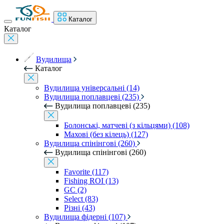
Каталог
Каталог
Вудилища
Каталог
Вудилища універсальні (14)
Вудилища поплавцеві (235)
Вудилища поплавцеві (235)
Болонські, матчеві (з кільцями) (108)
Махові (без кілець) (127)
Вудилища спінінгові (260)
Вудилища спінінгові (260)
Favorite (117)
Fishing ROI (13)
GC (2)
Select (83)
Різні (43)
Вудилища фідерні (107)