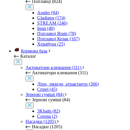
Поплавці (824)
Angler (94)
Gladiator (174)
STREAM (246)
Інші (40)
Поплавці Brain (78)
Поплавці Козак (167)
Херабуна (25)
Кормова база
Каталог
Активатори клювання (311)
Активатори клювання (311)
Діпи, ліквіди, атрактанти (266)
Спреї (45)
Зернові суміші (84)
Зернові суміші (84)
3Kbaits (82)
Corona (2)
Насадки (1205)
Насадки (1205)